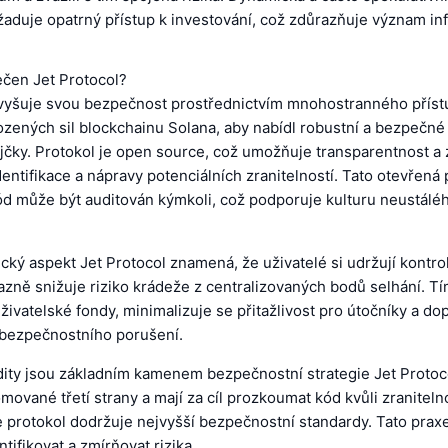
yžaduje opatrný přístup k investování, což zdůrazňuje význam 
ečen Jet Protocol?
zvyšuje svou bezpečnost prostřednictvím mnohostranného příst
zených sil blockchainu Solana, aby nabídl robustní a bezpečné 
jčky. Protokol je open source, což umožňuje transparentnost a 
entifikace a nápravy potenciálních zranitelností. Tato otevřená
kód může být auditován kýmkoli, což podporuje kulturu neustálé
.
ký aspekt Jet Protocol znamená, že uživatelé si udržují kontro
razně snižuje riziko krádeže z centralizovaných bodů selhání. Tí
živatelské fondy, minimalizuje se přitažlivost pro útočníky a do
 bezpečnostního porušení.
ity jsou základním kamenem bezpečnostní strategie Jet Protoco
mované třetí strany a mají za cíl prozkoumat kód kvůli zranitel
že protokol dodržuje nejvyšší bezpečnostní standardy. Tato pra
tifikovat a zmírňovat rizika.