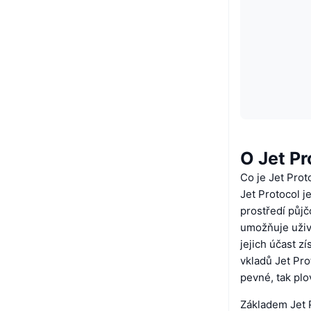
O Jet Pr
Co je Jet Prot
Jet Protocol j
prostředí půj
umožňuje uživ
jejich účast z
vkladů Jet Pro
pevné, tak pl
Základem Jet P