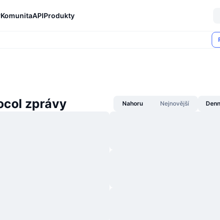
y
Komunita
API
Produkty
ocol zprávy
Nahoru
Nejnovější
Denn