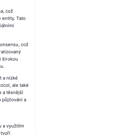
a, což
 entity. Tato
iálními
konsensu, což
ralizovaný
i širokou
u.
t a nízké
ocol, ale také
 a těsnější
u půjčování a
 a využitím
tvoří