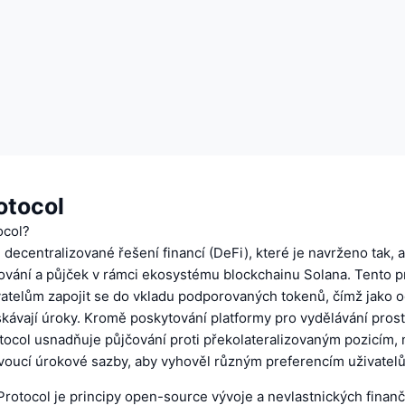
otocol
ocol?
e decentralizované řešení financí (DeFi), které je navrženo tak, 
čování a půjček v rámci ekosystému blockchainu Solana. Tento p
atelům zapojit se do vkladu podporovaných tokenů, čímž jako
ískávají úroky. Kromě poskytování platformy pro vydělávání pros
tocol usnadňuje půjčování proti překolateralizovaným pozicím, n
ovoucí úrokové sazby, aby vyhověl různým preferencím uživatelů
rotocol je principy open-source vývoje a nevlastnických finanč