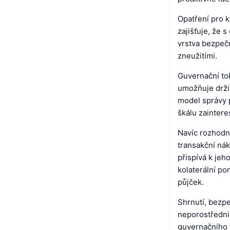
Opatření pro 
zajišťuje, že 
vrstva bezpeč
zneužitími.
Guvernační to
umožňuje drži
model správy p
škálu zaintere
Navíc rozhodnu
transakční nák
přispívá k jeh
kolaterální pom
půjček.
Shrnutí, bezp
neporostředni
guvernačního 