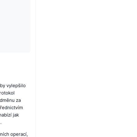
aby vylepšilo
rotokol
 odměnu za
třednictvím
abízí jak
.
ních operací,