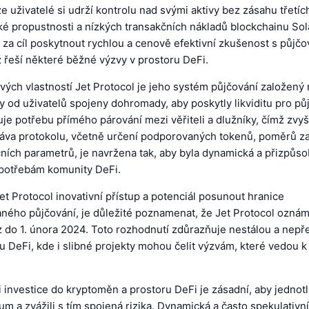
že uživatelé si udrží kontrolu nad svými aktivy bez zásahu třetíc
é propustnosti a nízkých transakčních nákladů blockchainu Sola
 za cíl poskytnout rychlou a cenově efektivní zkušenost s půjč
 řeší některé běžné výzvy v prostoru DeFi.
vých vlastností Jet Protocol je jeho systém půjčování založený
y od uživatelů spojeny dohromady, aby poskytly likviditu pro pů
je potřebu přímého párování mezi věřiteli a dlužníky, čímž zvyš
ráva protokolu, včetně určení podporovaných tokenů, poměrů zaj
ních parametrů, je navržena tak, aby byla dynamická a přizpůso
e potřebám komunity DeFi.
t Protocol inovativní přístup a potenciál posunout hranice
ného půjčování, je důležité poznamenat, že Jet Protocol oznám
z do 1. února 2024. Toto rozhodnutí zdůrazňuje nestálou a nepř
 DeFi, kde i slibné projekty mohou čelit výzvám, které vedou k 
i investice do kryptoměn a prostoru DeFi je zásadní, aby jednotl
m a zvážili s tím spojená rizika. Dynamická a často spekulativn