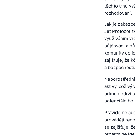
těchto trhů v
rozhodování.
Jak je zabezp
Jet Protocol 
využíváním vro
půjčování a pů
komunity do id
zajišťuje, že 
a bezpečnosti
Neporostřednic
aktivy, což vý
přímo nedrží u
potenciálního
Pravidelné aud
provádějí reno
se zajišťuje, 
proaktivně iden