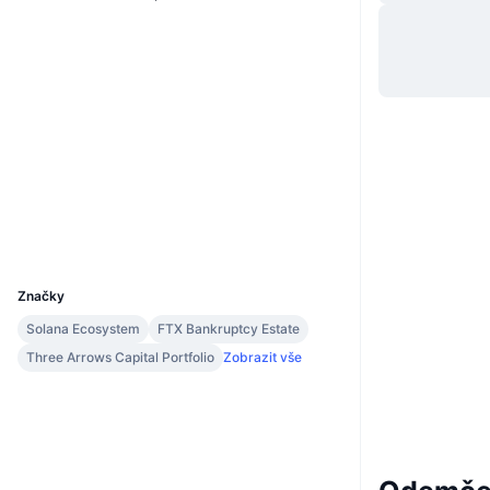
Webová stránka
Website
Whitepaper
Sociální média
Kontrakty
JET6zM...ojmGtz
2.9
Hodnocení (CertiK)
Explorers
solscan.io
Wallets
UCID
12236
Značky
Solana Ecosystem
FTX Bankruptcy Estate
Three Arrows Capital Portfolio
Zobrazit vše