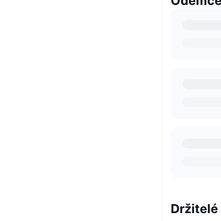
Odemčen
Držitelé