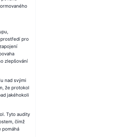
informovaného
upu,
prostředí pro
zapojení
 povaha
ho zlepšování
lu nad svými
m, že protokol
pad jakéhokoli
l. Tyto audity
nostem, čímž
xe pomáhá