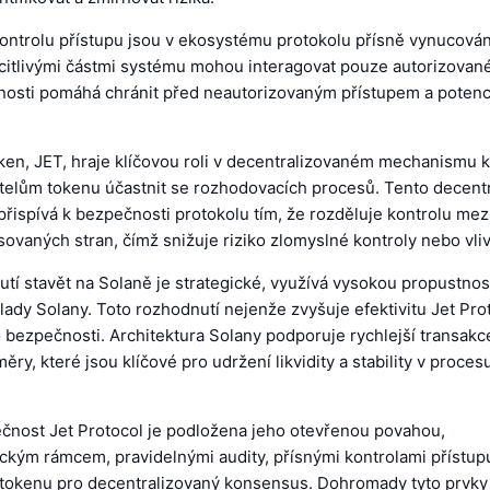
kontrolu přístupu jsou v ekosystému protokolu přísně vynucován
s citlivými částmi systému mohou interagovat pouze autorizované
nosti pomáhá chránit před neautorizovaným přístupem a potenc
ken, JET, hraje klíčovou roli v decentralizovaném mechanismu 
telům tokenu účastnit se rozhodovacích procesů. Tento decent
řispívá k bezpečnosti protokolu tím, že rozděluje kontrolu mez
sovaných stran, čímž snižuje riziko zlomyslné kontroly nebo vliv
tí stavět na Solaně je strategické, využívá vysokou propustnos
lady Solany. Toto rozhodnutí nejenže zvyšuje efektivitu Jet Prot
o bezpečnosti. Architektura Solany podporuje rychlejší transakce
ěry, které jsou klíčové pro udržení likvidity a stability v proces
ečnost Jet Protocol je podložena jeho otevřenou povahou,
ckým rámcem, pravidelnými audity, přísnými kontrolami přístupu
tokenu pro decentralizovaný konsensus. Dohromady tyto prvky 