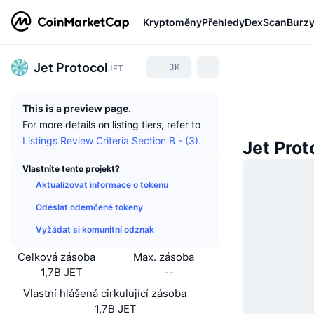
Kryptoměny
Přehledy
DexScan
Burz
Jet Protocol
3K
JET
This is a preview page.
For more details on listing tiers, refer to
Listings Review Criteria Section B - (3).
Jet Prot
Vlastníte tento projekt?
Aktualizovat informace o tokenu
Odeslat odemčené tokeny
Vyžádat si komunitní odznak
Celková zásoba
Max. zásoba
1,7B JET
--
Vlastní hlášená cirkulující zásoba
1,7B JET