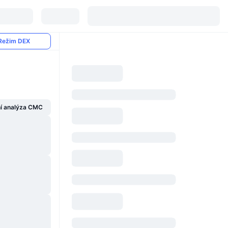
Režim DEX
í analýza CMC