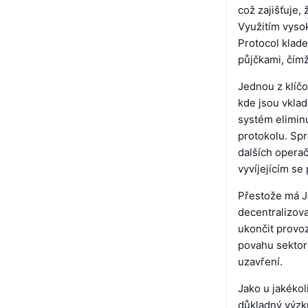
což zajišťuje, 
Využitím vysok
Protocol klade
půjčkami, čímž
Jednou z klíčo
kde jsou vklad
systém eliminu
protokolu. Sp
dalších operač
vyvíjejícím s
Přestože má Je
decentralizova
ukončit provo
povahu sektoru
uzavření.
Jako u jakékol
důkladný výzku