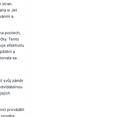
h stran.
na si Jet
ováním a
 na poolech,
jčky. Tento
uje efektivitu
ištění a
bovala se
il svůj záměr
edvídatelnou
jejich
ivci prováděli
í povaha