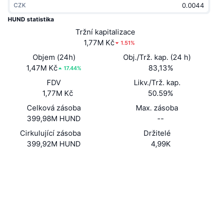
CZK
Trendující
Kryptoměnové ETF
Naučte se
CMC MCP
HUND statistika
Nové
Tržní kapitalizace
Bitcoin ETF
x402
Zprávy
1,77M Kč
1.51%
Krypto
Ethereum ETF
Objem (24h)
Obj./Trž. kap. (24 h)
Akademie
1,47M Kč
83,13%
17.44%
Politika
FDV
Likv./Trž. kap.
Technická analýza
Prozkoumat
1,77M Kč
50.59%
Sporty
Celková zásoba
Max. zásoba
RSI
Videa
399,98M HUND
--
Finance
MACD
Cirkulující zásoba
Držitelé
Slovník
399,92M HUND
4,99K
Technologie
Webová stránka
Website
Deriváty
Kampaně
Sociální média
NFT
Přehled
Kontrakty
2XPqoK...kDUZev
Airdrops
Explorers
solscan.io
Celkové NFT statistiky
Likvidace
Diamantové odměny
Wallets