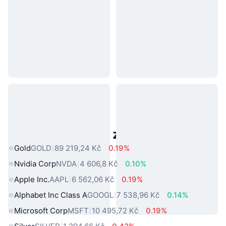
Populární aktiva z reálného světa
Gold
GOLD
89 219,24 Kč
0.19%
Nvidia Corp
NVDA
4 606,8 Kč
0.10%
Apple Inc.
AAPL
6 562,06 Kč
0.19%
Alphabet Inc Class A
GOOGL
7 538,96 Kč
0.14%
Microsoft Corp
MSFT
10 495,72 Kč
0.19%