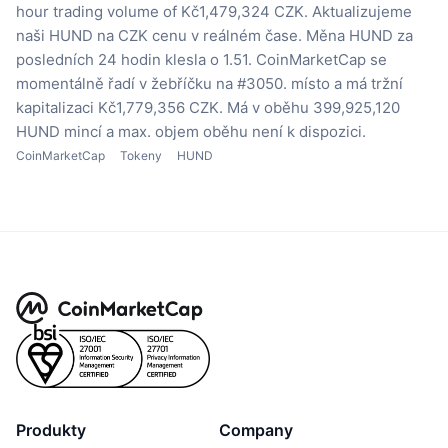
hour trading volume of Kč1,479,324 CZK.
Aktualizujeme
naši HUND na CZK cenu v reálném čase.
Měna HUND za
posledních 24 hodin klesla o 1.51.
CoinMarketCap se
momentálně řadí v žebříčku na #3050. místo a má tržní
kapitalizaci Kč1,779,356 CZK.
Má v oběhu 399,925,120
HUND mincí
a max. objem oběhu není k dispozici.
CoinMarketCap
Tokeny
HUND
Produkty
Company