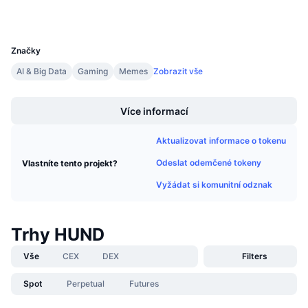
Připravované prodeje
Sazby financování
Učte se a vydělávejte
UCID
30007
Značky
Kalendáře
AI & Big Data
Gaming
Memes
Zobrazit vše
Boost
Kalendář ICO
Více informací
Kalendář událostí
Aktualizovat informace o tokenu
Odeslat odemčené tokeny
Vlastníte tento projekt?
Vyžádat si komunitní odznak
Trhy HUND
Vše
CEX
DEX
Filters
Spot
Perpetual
Futures