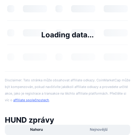
Loading data...
Disclaimer: Tato stránka může obsahovat affiliate odkazy. CoinMarketCap může
být kompenzován, pokud navštívíte jakékoli affiliate odkazy a provedete určité
akce, jako je registrace a transakce na těchto affiliate platformách. Přečtěte si
víc o
affiliate společnostech
.
HUND zprávy
Nahoru
Nejnovější