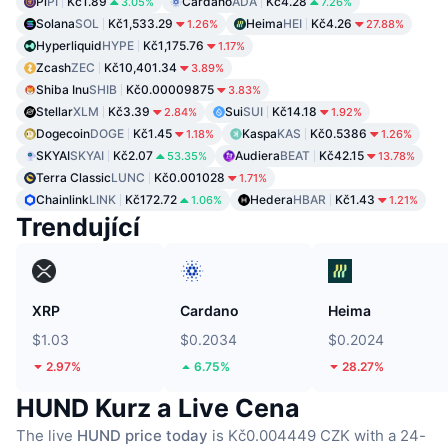
Pi
PI
Kč1.89
Cardano
ADA
Kč4.28
3.05%
7.26%
Solana
SOL
Kč1,533.29
Heima
HEI
Kč4.26
1.26%
27.88%
Hyperliquid
HYPE
Kč1,175.76
1.17%
Zcash
ZEC
Kč10,401.34
3.89%
Shiba Inu
SHIB
Kč0.00009875
3.83%
Stellar
XLM
Kč3.39
Sui
SUI
Kč14.18
2.84%
1.92%
Dogecoin
DOGE
Kč1.45
Kaspa
KAS
Kč0.5386
1.18%
1.26%
SKYAI
SKYAI
Kč2.07
Audiera
BEAT
Kč42.15
53.35%
13.78%
Terra Classic
LUNC
Kč0.001028
1.71%
Chainlink
LINK
Kč172.72
Hedera
HBAR
Kč1.43
1.06%
1.21%
Trendující
XRP
Cardano
Heima
$1.03
$0.2034
$0.2024
2.97%
6.75%
28.27%
HUND Kurz a Live Cena
The live
HUND price today
is Kč0.004449 CZK with a 24-