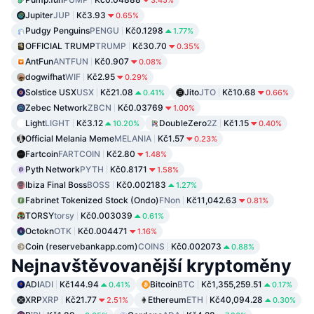
Jupiter
JUP
Kč3.93
0.65%
Pudgy Penguins
PENGU
Kč0.1298
1.77%
OFFICIAL TRUMP
TRUMP
Kč30.70
0.35%
AntFun
ANTFUN
Kč0.907
0.08%
dogwifhat
WIF
Kč2.95
0.29%
Solstice USX
USX
Kč21.08
Jito
JTO
Kč10.68
0.41%
0.66%
Zebec Network
ZBCN
Kč0.03769
1.00%
Light
LIGHT
Kč3.12
DoubleZero
2Z
Kč1.15
10.20%
0.40%
Official Melania Meme
MELANIA
Kč1.57
0.23%
Fartcoin
FARTCOIN
Kč2.80
1.48%
Pyth Network
PYTH
Kč0.8171
1.58%
Ibiza Final Boss
BOSS
Kč0.002183
1.27%
Fabrinet Tokenized Stock (Ondo)
FNon
Kč11,042.63
0.81%
TORSY
torsy
Kč0.003039
0.61%
Octokn
OTK
Kč0.004471
1.16%
Coin (reservebankapp.com)
COINS
Kč0.002073
0.88%
Nejnavštěvovanější kryptoměny
ADI
ADI
Kč144.94
Bitcoin
BTC
Kč1,355,259.51
0.41%
0.17%
XRP
XRP
Kč21.77
Ethereum
ETH
Kč40,094.28
2.51%
0.30%