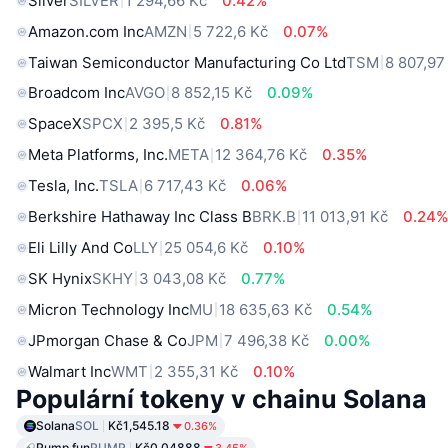
Silver
SILVER
1 294,66 Kč
0.42%
Amazon.com Inc
AMZN
5 722,6 Kč
0.07%
Taiwan Semiconductor Manufacturing Co Ltd
TSM
8 807,97
Broadcom Inc
AVGO
8 852,15 Kč
0.09%
SpaceX
SPCX
2 395,5 Kč
0.81%
Meta Platforms, Inc.
META
12 364,76 Kč
0.35%
Tesla, Inc.
TSLA
6 717,43 Kč
0.06%
Berkshire Hathaway Inc Class B
BRK.B
11 013,91 Kč
0.24
Eli Lilly And Co
LLY
25 054,6 Kč
0.10%
SK Hynix
SKHY
3 043,08 Kč
0.77%
Micron Technology Inc
MU
18 635,63 Kč
0.54%
JPmorgan Chase & Co
JPM
7 496,38 Kč
0.00%
Walmart Inc
WMT
2 355,31 Kč
0.10%
Populární tokeny v chainu Solana
Solana
SOL
Kč1,545.18
0.36%
Pump.fun
PUMP
Kč0.04888
3.45%