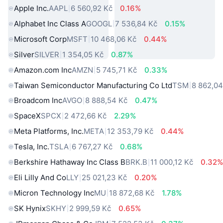
Apple Inc.
AAPL
6 560,92 Kč
0.16%
Alphabet Inc Class A
GOOGL
7 536,84 Kč
0.15%
Microsoft Corp
MSFT
10 468,06 Kč
0.44%
Silver
SILVER
1 354,05 Kč
0.87%
Amazon.com Inc
AMZN
5 745,71 Kč
0.33%
Taiwan Semiconductor Manufacturing Co Ltd
TSM
8 862,04
Broadcom Inc
AVGO
8 888,54 Kč
0.47%
SpaceX
SPCX
2 472,66 Kč
2.29%
Meta Platforms, Inc.
META
12 353,79 Kč
0.44%
Tesla, Inc.
TSLA
6 767,27 Kč
0.68%
Berkshire Hathaway Inc Class B
BRK.B
11 000,12 Kč
0.32
Eli Lilly And Co
LLY
25 021,23 Kč
0.20%
Micron Technology Inc
MU
18 872,68 Kč
1.78%
SK Hynix
SKHY
2 999,59 Kč
0.65%