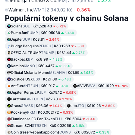
JPmorgan Chase & Co
JPM
7 522,53 Kč
0.37%
Walmart Inc
WMT
2 349,02 Kč
0.36%
Populární tokeny v chainu Solana
Solana
SOL
Kč1,528.43
0.72%
Pump.fun
PUMP
Kč0.05039
3.46%
Jupiter
JUP
Kč3.81
2.64%
Pudgy Penguins
PENGU
Kč0.1263
2.30%
OFFICIAL TRUMP
TRUMP
Kč31.44
2.78%
Backpack
BP
Kč8.99
4.82%
Kamino
KMNO
Kč0.4457
18.36%
Official Melania Meme
MELANIA
Kč1.59
1.98%
Solstice USX
USX
Kč21.09
0.43%
AntFun
ANTFUN
Kč0.917
AIVIVE
AVV
Kč0.1929
1.48%
0.70%
Jupiter Perps LP
JLP
Kč75.12
0.08%
Fartcoin
FARTCOIN
Kč2.70
3.28%
Grass
GRASS
Kč6.36
Jito
JTO
Kč10.26
1.04%
3.59%
Pockemy
PKM
Kč0.002172
0.53%
Fluminense FC Fan Token
FLU
Kč0.5064
7.04%
Stream SZN
STRSZN
Kč0.002069
3.18%
Coin (reservebankapp.com)
COINS
Kč0.002072
0.35%