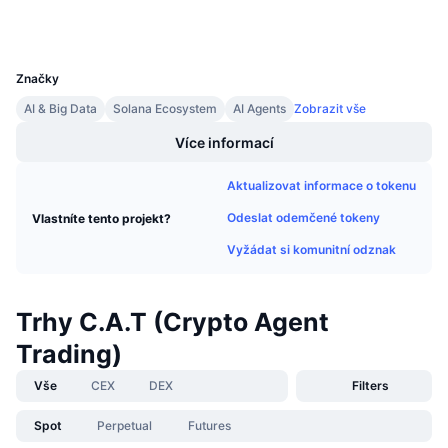
Wallets
Připravované prodeje
Sazby financování
Učte se a vydělávejte
UCID
35208
Značky
Kalendáře
AI & Big Data
Solana Ecosystem
AI Agents
Zobrazit vše
Kalendář ICO
Více informací
Aktualizovat informace o tokenu
Kalendář událostí
Odeslat odemčené tokeny
Vlastníte tento projekt?
Vyžádat si komunitní odznak
Trhy C.A.T (Crypto Agent
Trading)
Vše
CEX
DEX
Filters
Spot
Perpetual
Futures