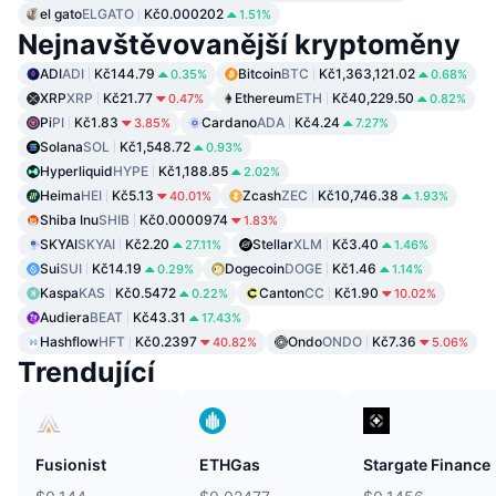
el gato
ELGATO
Kč0.000202
1.51%
Nejnavštěvovanější kryptoměny
ADI
ADI
Kč144.79
Bitcoin
BTC
Kč1,363,121.02
0.35%
0.68%
XRP
XRP
Kč21.77
Ethereum
ETH
Kč40,229.50
0.47%
0.82%
Pi
PI
Kč1.83
Cardano
ADA
Kč4.24
3.85%
7.27%
Solana
SOL
Kč1,548.72
0.93%
Hyperliquid
HYPE
Kč1,188.85
2.02%
Heima
HEI
Kč5.13
Zcash
ZEC
Kč10,746.38
40.01%
1.93%
Shiba Inu
SHIB
Kč0.0000974
1.83%
SKYAI
SKYAI
Kč2.20
Stellar
XLM
Kč3.40
27.11%
1.46%
Sui
SUI
Kč14.19
Dogecoin
DOGE
Kč1.46
0.29%
1.14%
Kaspa
KAS
Kč0.5472
Canton
CC
Kč1.90
0.22%
10.02%
Audiera
BEAT
Kč43.31
17.43%
Hashflow
HFT
Kč0.2397
Ondo
ONDO
Kč7.36
40.82%
5.06%
Trendující
Fusionist
ETHGas
Stargate Finance