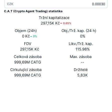
CZK
Trendující
Kryptoměnové ETF
Naučte se
CMC MCP
C.A.T (Crypto Agent Trading) statistika
Nové
Bitcoin ETF
Tržní kapitalizace
x402
Zprávy
297,15K Kč
0.65%
Krypto
Ethereum ETF
Objem (24h)
Obj./Trž. kap. (24 h)
Akademie
0 Kč
0%
0%
Politika
FDV
Likv./Trž. kap.
Technická analýza
Prozkoumat
297,15K Kč
115.98%
Sporty
RSI
Celková zásoba
Videa
Max. zásoba
999,69M CATG
--
Finance
MACD
Slovník
Cirkulující zásoba
Držitelé
999,69M CATG
5,83K
Technologie
Deriváty
Kampaně
Webová stránka
Website
Whitepaper
Sociální média
NFT
Přehled
Airdrops
Kontrakty
DqrcZR...rUpump
Explorers
solscan.io
Celkové NFT statistiky
Likvidace
Diamantové odměny