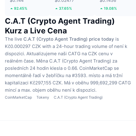
$0.144
$0.02477
$0.1456
92.45%
37.65%
19.08%
C.A.T (Crypto Agent Trading)
Kurz a Live Cena
The live
C.A.T (Crypto Agent Trading) price today
is
Kč0.000297 CZK with a 24-hour trading volume of není k
dispozici.
Aktualizujeme naši CATG na CZK cenu v
reálném čase.
Měna C.A.T (Crypto Agent Trading) za
posledních 24 hodin klesla o 0.66.
CoinMarketCap se
momentálně řadí v žebříčku na #3593. místo a má tržní
kapitalizaci Kč297,155 CZK.
Má v oběhu 999,692,299 CATG
mincí
a max. objem oběhu není k dispozici.
CoinMarketCap
Tokeny
C.A.T (Crypto Agent Trading)