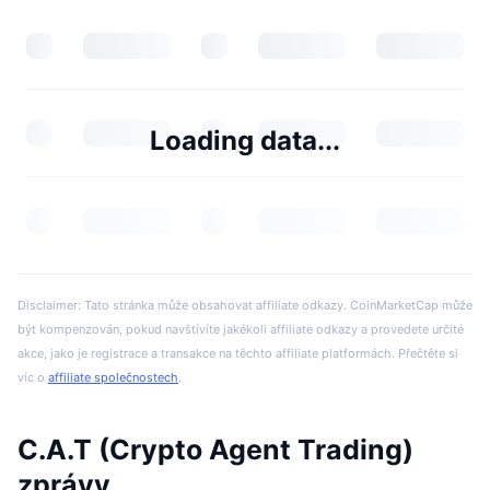
Loading data...
Disclaimer: Tato stránka může obsahovat affiliate odkazy. CoinMarketCap může
být kompenzován, pokud navštívíte jakékoli affiliate odkazy a provedete určité
akce, jako je registrace a transakce na těchto affiliate platformách. Přečtěte si
víc o
affiliate společnostech
.
C.A.T (Crypto Agent Trading)
zprávy