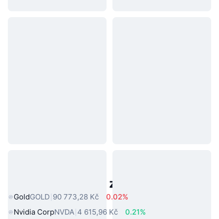
Populární aktiva z reálného světa
Gold
GOLD
90 773,28 Kč
0.02%
Nvidia Corp
NVDA
4 615,96 Kč
0.21%