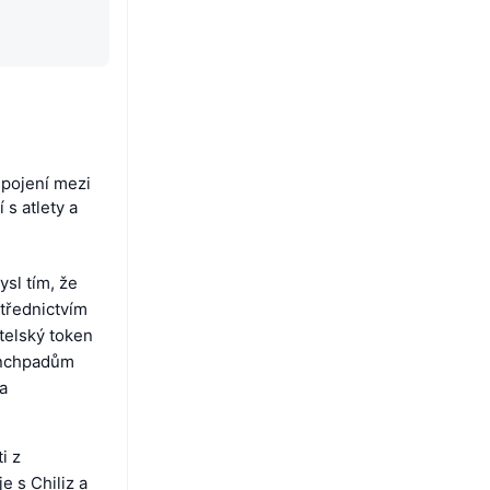
spojení mezi
s atlety a
ysl tím, že
třednictvím
telský token
aunchpadům
a
i z
e s Chiliz a