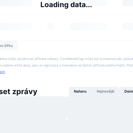
Loading data...
ou šířku
tránka může obsahovat affiliate odkazy. CoinMarketCap může být kompenzován, pokud n
rovedete určité akce, jako je registrace a transakce na těchto affiliate platformách. Přeč
tech
.
set zprávy
Nahoru
Nejnovější
Denn