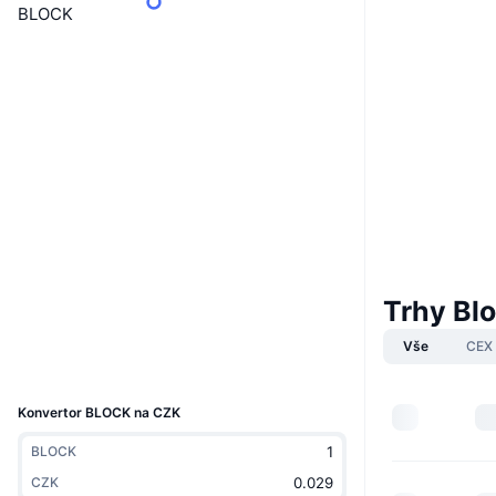
BLOCK
Website
Webová stránka
Sociální média
NFTUkR...dMb7Nk
Kontrakty
3.5
Hodnocení (CertiK)
solscan.io
Explorers
Trhy Bl
Wallets
Vše
CEX
UCID
15752
Konvertor BLOCK na CZK
BLOCK
CZK