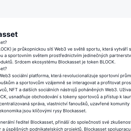
asset
set?
OCK) je průkopnickou sítí Web3 ve světě sportu, která vytváří 
u a sportovním světem prostřednictvím jedinečných partnerství 
duktů. Srdcem ekosystému Blockasset je token BLOCK.
set?
Web3 sociální platforma, která revolucionalizuje sportovní prům
uškům a sportovcům vzájemně se interagovat a profitovat pros
vců, NFT a dalších sociálních nástrojů poháněných Web3. Uživa
OCK, usnadňuje obchodování s tokeny sportovců a přístup k l
entralizovaná správa, vlastnictví fanoušků, uzavřené komunity 
ekonomika jsou klíčovými rysy Blockasset.
nerální ředitel Blockasset, přináší do společnosti své zkušenost
 a úspěšných podnikatelských projektů. Blockasset spolupracuj