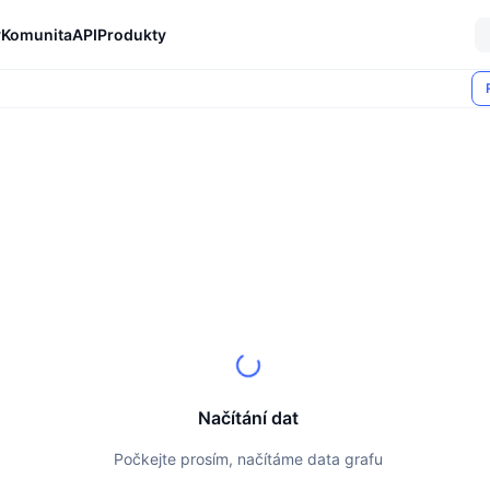
y
Komunita
API
Produkty
Načítání dat
Počkejte prosím, načítáme data grafu