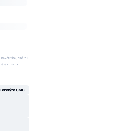
avštívíte jakékoli
těte si víc o
í analýza CMC