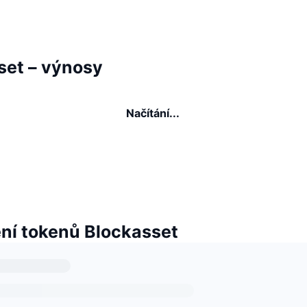
set – výnosy
Načítání...
í tokenů Blockasset