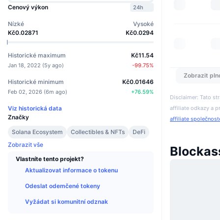
Cenový výkon
24h
Nízké
Vysoké
Kč0.02871
Kč0.0294
Historické maximum
Kč11.54
Jan 18, 2022
(
5y ago
)
-99.75
%
Zobrazit pln
Historické minimum
Kč0.01646
Feb 02, 2026
(
6m ago
)
+
76.59
%
Disclaimer: Tato s
affiliate odkazy a p
Viz historická data
Značky
affiliate společnos
Solana Ecosystem
Collectibles & NFTs
DeFi
Zobrazit vše
Blockas
Vlastníte tento projekt?
Aktualizovat informace o tokenu
Odeslat odemčené tokeny
Vyžádat si komunitní odznak