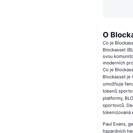
O Block
Co je Blockas
Blockasset (BL
svou komunito
moderních pro
Co je Blockas
Blockasset je 
umožňuje fano
tokenů sporto
platformy, BL
sportovců. Dec
tokenizovaná 
Paul Evans, ge
hazardních her