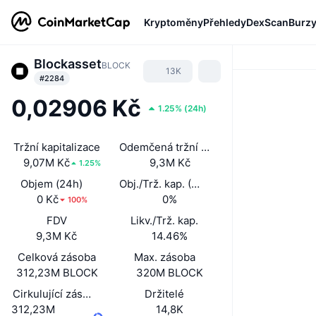
Kryptoměny
Přehledy
DexScan
Burz
Blockasset
BLOCK
13K
#2284
0,02906 Kč
1.25%
(
24h
)
Tržní kapitalizace
Odemčená tržní kapitalizace
9,07M Kč
9,3M Kč
1.25%
Objem (24h)
Obj./Trž. kap. (24 h)
0 Kč
0%
100%
FDV
Likv./Trž. kap.
9,3M Kč
14.46%
Celková zásoba
Max. zásoba
312,23M BLOCK
320M BLOCK
Cirkulující zásoba
Držitelé
312,23M
14,8K