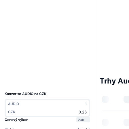
Boost
Webová stránka
Website
Sociální média
0x18aa...65b998
Kontrakty
4.4
Hodnocení (CertiK)
etherscan.io
Explorers
Wallets
Trhy Au
UCID
7455
Konvertor AUDIO na CZK
AUDIO
CZK
Cenový výkon
24h