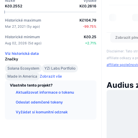
Nízké
Vysoké
Kč0.2552
Kč0.2616
Historické maximum
Kč104.79
Mar 27, 2021
(
5y ago
)
-99.75
%
Historické minimum
Kč0.25
Zobrazit pln
Aug 02, 2026
(
5d ago
)
+
2.71
%
Disclaimer: Tato s
Viz historická data
affiliate odkazy a p
Značky
affiliate společnos
Solana Ecosystem
YZi Labs Portfolio
Made in America
Zobrazit vše
Audius 
Vlastníte tento projekt?
Aktualizovat informace o tokenu
Odeslat odemčené tokeny
Vyžádat si komunitní odznak