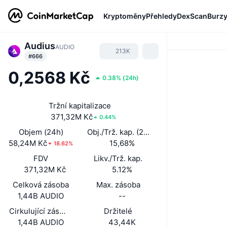
Kryptoměny
Přehledy
DexScan
Burz
Audius
AUDIO
213K
#666
0,2568 Kč
0.38%
(
24h
)
Tržní kapitalizace
371,32M Kč
0.44%
Objem (24h)
Obj./Trž. kap. (24 h)
58,24M Kč
15,68%
18.62%
FDV
Likv./Trž. kap.
371,32M Kč
5.12%
Celková zásoba
Max. zásoba
1,44B AUDIO
--
Cirkulující zásoba
Držitelé
1,44B AUDIO
43,44K