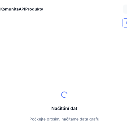
y
Komunita
API
Produkty
Načítání dat
Počkejte prosím, načítáme data grafu