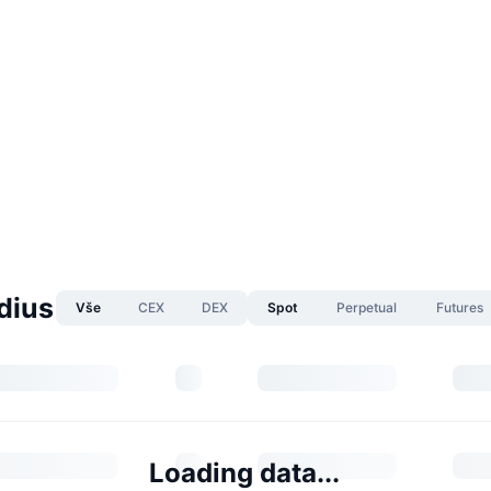
dius
Vše
CEX
DEX
Spot
Perpetual
Futures
Loading data...