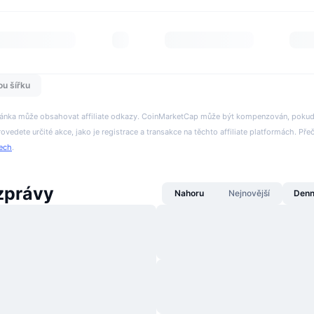
ou šířku
tránka může obsahovat affiliate odkazy. CoinMarketCap může být kompenzován, pokud n
rovedete určité akce, jako je registrace a transakce na těchto affiliate platformách. Přeč
tech
.
zprávy
Nahoru
Nejnovější
Denn