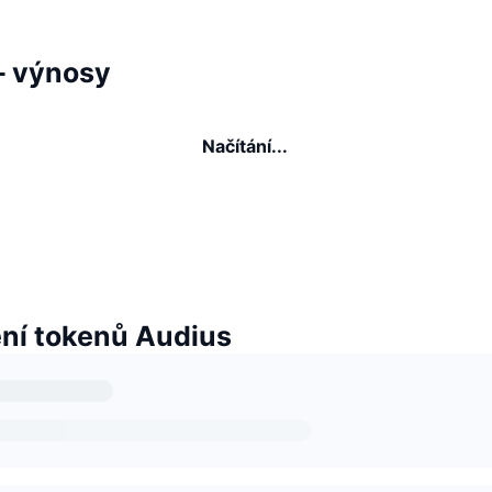
– výnosy
Načítání...
í tokenů Audius