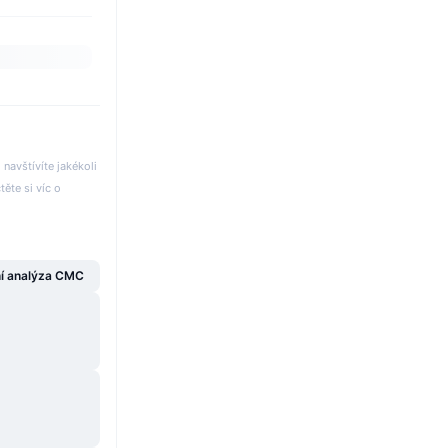
avštívíte jakékoli
těte si víc o
í analýza CMC