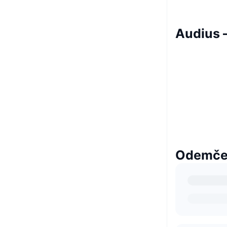
Audius 
Odemčen