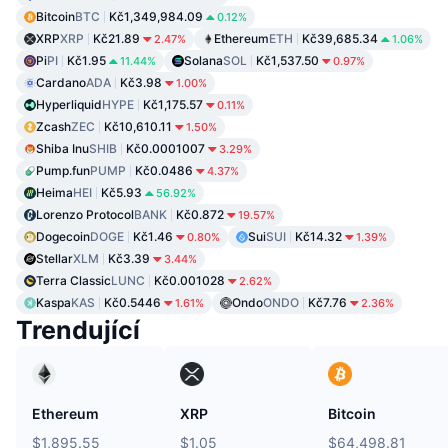
Bitcoin
BTC
Kč1,349,984.09
0.12%
XRP
XRP
Kč21.89
Ethereum
ETH
Kč39,685.34
2.47%
1.06%
Pi
PI
Kč1.95
Solana
SOL
Kč1,537.50
11.44%
0.97%
Cardano
ADA
Kč3.98
1.00%
Hyperliquid
HYPE
Kč1,175.57
0.11%
Zcash
ZEC
Kč10,610.11
1.50%
Shiba Inu
SHIB
Kč0.0001007
3.29%
Pump.fun
PUMP
Kč0.0486
4.37%
Heima
HEI
Kč5.93
56.92%
Lorenzo Protocol
BANK
Kč0.872
19.57%
Dogecoin
DOGE
Kč1.46
Sui
SUI
Kč14.32
0.80%
1.39%
Stellar
XLM
Kč3.39
3.44%
Terra Classic
LUNC
Kč0.001028
2.62%
Kaspa
KAS
Kč0.5446
Ondo
ONDO
Kč7.76
1.61%
2.36%
Trendující
Ethereum
XRP
Bitcoin
$1,895.55
$1.05
$64,498.81