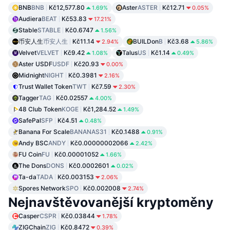
BNB
BNB
Kč12,577.80
Aster
ASTER
Kč12.71
1.69%
0.05%
Audiera
BEAT
Kč53.83
17.21%
Stable
STABLE
Kč0.6747
1.56%
币安人生
币安人生
Kč11.14
BUILDon
B
Kč3.68
2.94%
5.86%
Velvet
VELVET
Kč9.42
Talus
US
Kč1.14
1.08%
0.49%
Aster USDF
USDF
Kč20.93
0.00%
Midnight
NIGHT
Kč0.3981
2.16%
Trust Wallet Token
TWT
Kč7.59
2.30%
Tagger
TAG
Kč0.02557
4.00%
48 Club Token
KOGE
Kč1,284.52
1.49%
SafePal
SFP
Kč4.51
0.48%
Banana For Scale
BANANAS31
Kč0.1488
0.91%
Andy BSC
ANDY
Kč0.00000002066
2.42%
FU Coin
FU
Kč0.00001052
1.66%
The Dons
DONS
Kč0.0002601
0.02%
Ta-da
TADA
Kč0.003153
2.06%
Spores Network
SPO
Kč0.002008
2.74%
Nejnavštěvovanější kryptoměny
Casper
CSPR
Kč0.03844
1.78%
ZIGChain
ZIG
Kč0.8472
0.39%