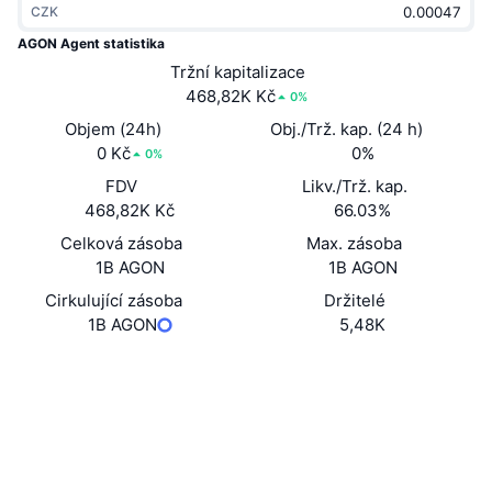
CZK
Trendující
Kryptoměnové ETF
Naučte se
CMC MCP
AGON Agent statistika
Nové
Tržní kapitalizace
Bitcoin ETF
x402
Zprávy
468,82K Kč
0%
Krypto
Ethereum ETF
Objem (24h)
Obj./Trž. kap. (24 h)
Akademie
0 Kč
0%
0%
Politika
FDV
Likv./Trž. kap.
Technická analýza
Prozkoumat
468,82K Kč
66.03%
Sporty
Celková zásoba
Max. zásoba
RSI
Videa
1B AGON
1B AGON
Finance
MACD
Cirkulující zásoba
Držitelé
Slovník
1B AGON
5,48K
Technologie
Website
Deriváty
Kampaně
Webová stránka
NFT
Přehled
Airdrops
Sociální média
Kontrakty
Celkové NFT statistiky
0x3ca7...5b7723
Likvidace
3.4
Diamantové odměny
Hodnocení (CertiK)