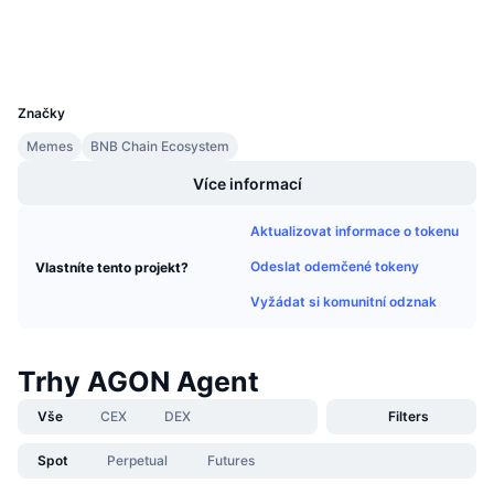
Připravované prodeje
Explorers
bscscan.com
Sazby financování
Učte se a vydělávejte
Wallets
UCID
35662
Kalendáře
Značky
Memes
BNB Chain Ecosystem
Kalendář ICO
Více informací
Kalendář událostí
Aktualizovat informace o tokenu
Odeslat odemčené tokeny
Vlastníte tento projekt?
Vyžádat si komunitní odznak
Trhy AGON Agent
Vše
CEX
DEX
Filters
Spot
Perpetual
Futures