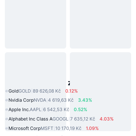
Populární aktiva z reálného světa
Gold
GOLD
89 626,08 Kč
0.12%
Nvidia Corp
NVDA
4 619,63 Kč
3.43%
Apple Inc.
AAPL
6 542,53 Kč
0.52%
Alphabet Inc Class A
GOOGL
7 635,12 Kč
4.03%
Microsoft Corp
MSFT
10 170,19 Kč
1.09%