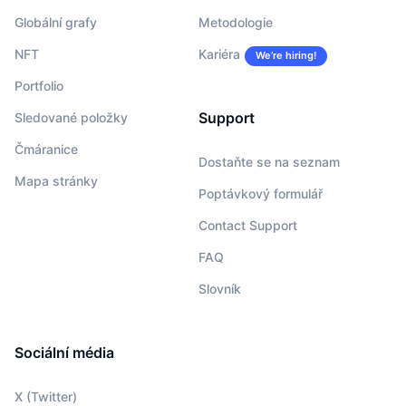
Globální grafy
Metodologie
NFT
Kariéra
We’re hiring!
Portfolio
Support
Sledované položky
Čmáranice
Dostaňte se na seznam
Mapa stránky
Poptávkový formulář
Contact Support
FAQ
Slovník
Sociální média
X (Twitter)