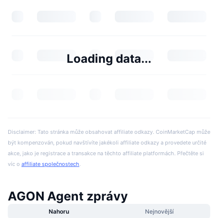
Loading data...
Disclaimer: Tato stránka může obsahovat affiliate odkazy. CoinMarketCap může
být kompenzován, pokud navštívíte jakékoli affiliate odkazy a provedete určité
akce, jako je registrace a transakce na těchto affiliate platformách. Přečtěte si
víc o
affiliate společnostech
.
AGON Agent zprávy
Nahoru
Nejnovější