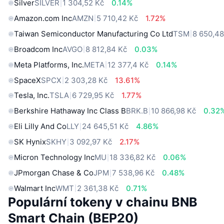
Silver
SILVER
1 304,52 Kč
0.14%
Amazon.com Inc
AMZN
5 710,42 Kč
1.72%
Taiwan Semiconductor Manufacturing Co Ltd
TSM
8 650,48
Broadcom Inc
AVGO
8 812,84 Kč
0.03%
Meta Platforms, Inc.
META
12 377,4 Kč
0.14%
SpaceX
SPCX
2 303,28 Kč
13.61%
Tesla, Inc.
TSLA
6 729,95 Kč
1.77%
Berkshire Hathaway Inc Class B
BRK.B
10 866,98 Kč
0.32
Eli Lilly And Co
LLY
24 645,51 Kč
4.86%
SK Hynix
SKHY
3 092,97 Kč
2.17%
Micron Technology Inc
MU
18 336,82 Kč
0.06%
JPmorgan Chase & Co
JPM
7 538,96 Kč
0.48%
Walmart Inc
WMT
2 361,38 Kč
0.71%
Populární tokeny v chainu BNB
Smart Chain (BEP20)