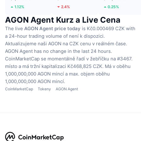
1.12%
2.4%
0.25%
AGON Agent Kurz a Live Cena
The live
AGON Agent price today
is Kč0.000469 CZK with
a 24-hour trading volume of není k dispozici.
Aktualizujeme naši AGON na CZK cenu v reálném čase.
AGON Agent has no change in the last 24 hours.
CoinMarketCap se momentálně řadí v žebříčku na #3467.
místo a má tržní kapitalizaci Kč468,825 CZK.
Má v oběhu
1,000,000,000 AGON mincí
a max. objem oběhu
1,000,000,000 AGON mincí.
CoinMarketCap
Tokeny
AGON Agent