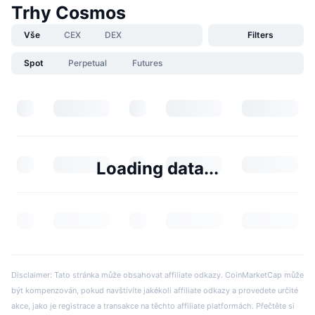
Trhy Cosmos
Vše
CEX
DEX
Filters
Spot
Perpetual
Futures
Loading data...
Disclaimer: Tato stránka může obsahovat affiliate odkazy. CoinMarketCap může
být kompenzován, pokud navštívíte jakékoli affiliate odkazy a provedete určité
akce, jako je registrace a transakce na těchto affiliate platformách. Přečtěte si