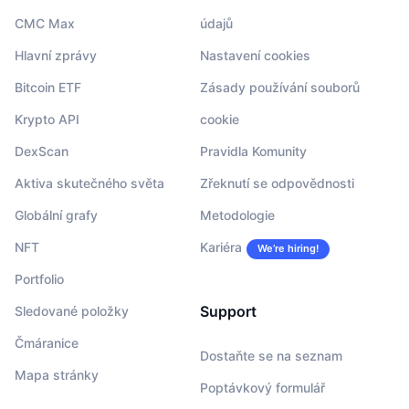
CMC Max
údajů
Hlavní zprávy
Nastavení cookies
Bitcoin ETF
Zásady používání souborů
Krypto API
cookie
DexScan
Pravidla Komunity
Aktiva skutečného světa
Zřeknutí se odpovědnosti
Globální grafy
Metodologie
NFT
Kariéra
We’re hiring!
Portfolio
Support
Sledované položky
Čmáranice
Dostaňte se na seznam
Mapa stránky
Poptávkový formulář