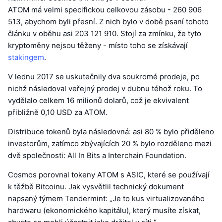
ATOM má velmi specifickou celkovou zásobu - 260 906
513, abychom byli přesní. Z nich bylo v době psaní tohoto
článku v oběhu asi 203 121 910. Stojí za zmínku, že tyto
kryptoměny nejsou těženy - místo toho se získávají
stakingem
.
V lednu 2017 se uskutečnily dva soukromé prodeje, po
nichž následoval veřejný prodej v dubnu téhož roku. To
vydělalo celkem 16 milionů dolarů, což je ekvivalent
přibližně 0,10 USD za ATOM.
Distribuce tokenů byla následovná: asi 80 % bylo přiděleno
investorům, zatímco zbývajících 20 % bylo rozděleno mezi
dvě společnosti: All In Bits a Interchain Foundation.
Cosmos porovnal tokeny ATOM s ASIC, které se používají
k těžbě Bitcoinu. Jak vysvětlil technický dokument
napsaný týmem Tendermint: „Je to kus virtualizovaného
hardwaru (ekonomického kapitálu), který musíte získat,