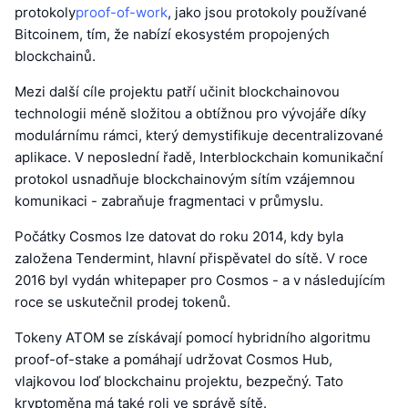
protokoly
proof-of-work
, jako jsou protokoly používané
Bitcoinem, tím, že nabízí ekosystém propojených
blockchainů.
Mezi další cíle projektu patří učinit blockchainovou
technologii méně složitou a obtížnou pro vývojáře díky
modulárnímu rámci, který demystifikuje decentralizované
aplikace. V neposlední řadě, Interblockchain komunikační
protokol usnadňuje blockchainovým sítím vzájemnou
komunikaci - zabraňuje fragmentaci v průmyslu.
Počátky Cosmos lze datovat do roku 2014, kdy byla
založena Tendermint, hlavní přispěvatel do sítě. V roce
2016 byl vydán whitepaper pro Cosmos - a v následujícím
roce se uskutečnil prodej tokenů.
Tokeny ATOM se získávají pomocí hybridního algoritmu
proof-of-stake a pomáhají udržovat Cosmos Hub,
vlajkovou loď blockchainu projektu, bezpečný. Tato
kryptoměna má také roli ve správě sítě.