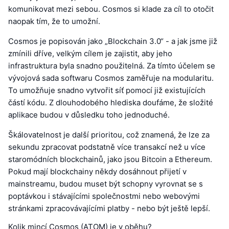
komunikovat mezi sebou. Cosmos si klade za cíl to otočit
naopak tím, že to umožní.
Cosmos je popisován jako „Blockchain 3.0“ - a jak jsme již
zmínili dříve, velkým cílem je zajistit, aby jeho
infrastruktura byla snadno použitelná. Za tímto účelem se
vývojová sada softwaru Cosmos zaměřuje na modularitu.
To umožňuje snadno vytvořit síť pomocí již existujících
částí kódu. Z dlouhodobého hlediska doufáme, že složité
aplikace budou v důsledku toho jednoduché.
Škálovatelnost je další prioritou, což znamená, že lze za
sekundu zpracovat podstatně více transakcí než u více
staromódních blockchainů, jako jsou Bitcoin a Ethereum.
Pokud mají blockchainy někdy dosáhnout přijetí v
mainstreamu, budou muset být schopny vyrovnat se s
poptávkou i stávajícími společnostmi nebo webovými
stránkami zpracovávajícími platby - nebo být ještě lepší.
Kolik mincí Cosmos (ATOM) je v oběhu?