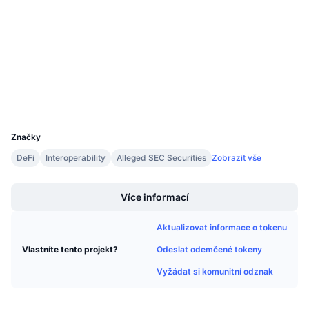
Audits
Připravované prodeje
Sazby financování
Učte se a vydělávejte
www.mintscan.io
Explorers
Kalendáře
Wallets
Kalendář ICO
UCID
3794
Kalendář událostí
Značky
DeFi
Interoperability
Alleged SEC Securities
Zobrazit vše
Boost
Více informací
Aktualizovat informace o tokenu
Odeslat odemčené tokeny
Vlastníte tento projekt?
Vyžádat si komunitní odznak