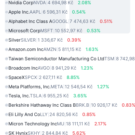
Nvidia Corp
NVDA
4 694,98 Kč
2.08%
Apple Inc.
AAPL
6 596,31 Kč
0.54%
Alphabet Inc Class A
GOOGL
7 474,63 Kč
0.51%
Microsoft Corp
MSFT
10 552,97 Kč
0.53%
Silver
SILVER
1 336,67 Kč
0.39%
Amazon.com Inc
AMZN
5 811,15 Kč
1.63%
Taiwan Semiconductor Manufacturing Co Ltd
TSM
8 742,98
Broadcom Inc
AVGO
8 941,29 Kč
1.23%
SpaceX
SPCX
2 627,11 Kč
8.85%
Meta Platforms, Inc.
META
12 546,54 Kč
1.27%
Tesla, Inc.
TSLA
6 955,25 Kč
3.65%
Berkshire Hathaway Inc Class B
BRK.B
10 926,17 Kč
0.83
Eli Lilly And Co
LLY
24 820,56 Kč
0.85%
Micron Technology Inc
MU
18 111,11 Kč
2.17%
SK Hynix
SKHY
2 844,84 Kč
5.62%