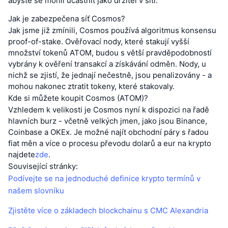
abyste se mohli účastnit jako držitel v síti.“
Jak je zabezpečena síť Cosmos?
Jak jsme již zmínili, Cosmos používá algoritmus konsensu
proof-of-stake. Ověřovací nody, které stakují vyšší
množství tokenů ATOM, budou s větší pravděpodobností
vybrány k ověření transakcí a získávání odměn. Nody, u
nichž se zjistí, že jednají nečestně, jsou penalizovány - a
mohou nakonec ztratit tokeny, které stakovaly.
Kde si můžete koupit Cosmos (ATOM)?
Vzhledem k velikosti je Cosmos nyní k dispozici na řadě
hlavních burz - včetně velkých jmen, jako jsou Binance,
Coinbase a OKEx. Je možné najít obchodní páry s řadou
fiat měn a více o procesu převodu dolarů a eur na krypto
najdete
zde
.
Související stránky:
Podívejte se na jednoduché definice krypto termínů v
našem slovníku
Zjistěte více o základech blockchainu s CMC Alexandria