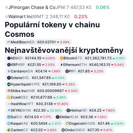
JPmorgan Chase & Co
JPM
7 487,53 Kč
0.06%
Walmart Inc
WMT
2 348,11 Kč
0.23%
Populární tokeny v chainu
Cosmos
MediBloc
MED
Kč0.02701
3.59%
Nejnavštěvovanější kryptoměny
ADI
ADI
Kč144.55
Bitcoin
BTC
Kč1,362,781.73
0.05%
0.19%
XRP
XRP
Kč21.55
Ethereum
ETH
Kč40,163.15
2.03%
0.04%
Cardano
ADA
Kč4.14
Pi
PI
Kč1.85
1.99%
3.23%
Solana
SOL
Kč1,547.85
0.34%
Hyperliquid
HYPE
Kč1,169.65
0.28%
Shiba Inu
SHIB
Kč0.00009667
2.54%
Zcash
ZEC
Kč10,677.68
2.66%
Hashflow
HFT
Kč0.3138
51.80%
SKYAI
SKYAI
Kč2.30
Heima
HEI
Kč4.23
33.55%
7.80%
Sui
SUI
Kč14.03
Stellar
XLM
Kč3.36
1.17%
1.05%
Kaspa
KAS
Kč0.5454
Dogecoin
DOGE
Kč1.46
2.41%
0.84%
Canton
CC
Kč2.02
Ondo
ONDO
Kč7.35
3.60%
5.61%