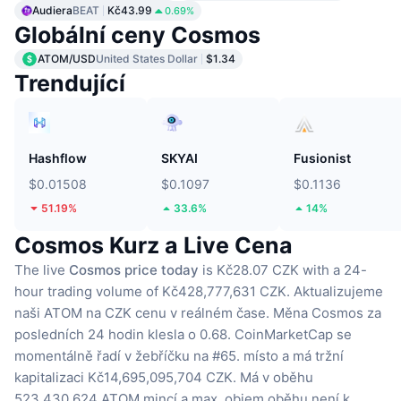
Audiera
BEAT
Kč43.99
0.69%
Globální ceny Cosmos
ATOM/USD
United States Dollar
$1.34
Trendující
Hashflow
SKYAI
Fusionist
$0.01508
$0.1097
$0.1136
51.19%
33.6%
14%
Cosmos Kurz a Live Cena
The live
Cosmos price today
is Kč28.07 CZK with a 24-
hour trading volume of Kč428,777,631 CZK.
Aktualizujeme
naši ATOM na CZK cenu v reálném čase.
Měna Cosmos za
posledních 24 hodin klesla o 0.68.
CoinMarketCap se
momentálně řadí v žebříčku na #65. místo a má tržní
kapitalizaci Kč14,695,095,704 CZK.
Má v oběhu
523,430,624 ATOM mincí
a max. objem oběhu není k