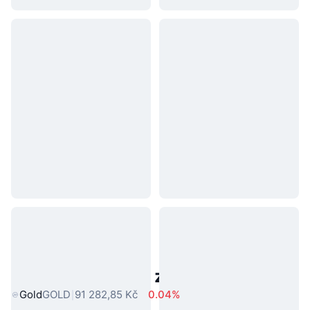
Populární aktiva z reálného světa
Gold
GOLD
91 282,85 Kč
0.04%