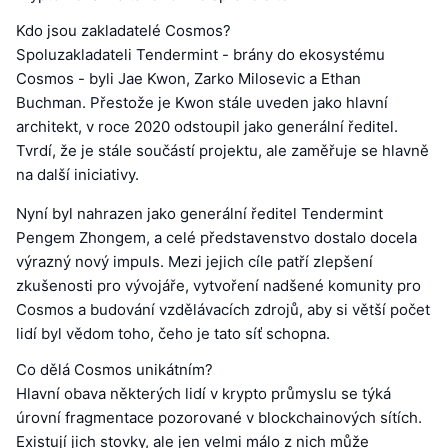
Kdo jsou zakladatelé Cosmos?
Spoluzakladateli Tendermint - brány do ekosystému
Cosmos - byli Jae Kwon, Zarko Milosevic a Ethan
Buchman. Přestože je Kwon stále uveden jako hlavní
architekt, v roce 2020 odstoupil jako generální ředitel.
Tvrdí, že je stále součástí projektu, ale zaměřuje se hlavně
na další iniciativy.
Nyní byl nahrazen jako generální ředitel Tendermint
Pengem Zhongem, a celé představenstvo dostalo docela
výrazný nový impuls. Mezi jejich cíle patří zlepšení
zkušenosti pro vývojáře, vytvoření nadšené komunity pro
Cosmos a budování vzdělávacích zdrojů, aby si větší počet
lidí byl vědom toho, čeho je tato síť schopna.
Co dělá Cosmos unikátním?
Hlavní obava některých lidí v krypto průmyslu se týká
úrovní fragmentace pozorované v blockchainových sítích.
Existují jich stovky, ale jen velmi málo z nich může