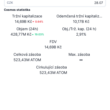
CZK
Trendující
Kryptoměnové ETF
Naučte se
CMC MCP
Cosmos statistika
Tržní kapitalizace
Nové
Odemčená tržní kapitalizace
Bitcoin ETF
x402
Zprávy
14,69B Kč
10,17B Kč
0.64%
Krypto
Ethereum ETF
Objem (24h)
Obj./Trž. kap. (24 h)
Akademie
428,77M Kč
2,91%
19.03%
Politika
FDV
Technická analýza
Prozkoumat
14,69B Kč
Sporty
Celková zásoba
Max. zásoba
RSI
Videa
523,43M ATOM
∞
Finance
MACD
Cirkulující zásoba
Slovník
523,43M ATOM
Technologie
Webová stránka
Website
Whitepaper
Deriváty
Kampaně
Sociální média
NFT
Přehled
Airdrops
0x8D98...0Cb7BB
Kontrakty
Celkové NFT statistiky
Likvidace
4.7
Diamantové odměny
Hodnocení (CertiK)