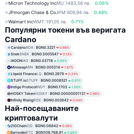
Micron Technology Inc
MU
1483,56 лв.
0.06%
JPmorgan Chase & Co
JPM
609,94 лв.
0.48%
Walmart Inc
WMT
191,05 лв.
0.71%
Популярни токени във веригата
Cardano
Cardano
ADA
BGN0.3221
0.98%
Snek
SNEK
BGN0.0005547
0.13%
IAGON
IAG
BGN0.03718
0.65%
Minswap
MIN
BGN0.005314
1.67%
Liqwid Finance
LQ
BGN0.2979
0.24%
STUFF.io
STUFF
BGN0.0008521
0.91%
Indigo Protocol
INDY
BGN0.1703
1.50%
HOSKY Token
HOSKY
BGN0.00000001131
2.88%
Infinity Rising
RISE
BGN0.002642
0.04%
Най-посещаваните
криптовалути
ZIGChain
ZIG
BGN0.06842
0.08%
Биткойн
BTC
BGN109,768.91
0.68%