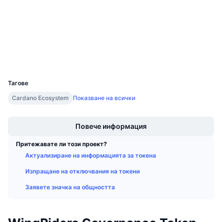
3.9
Предстоящи продажби
Рейтинг (CertiK)
Проценти на финансиране
Научете и спечелете
Одити
Експлоръри
cardanoscan.io
Календари
Портфейли
UCID
20894
ICO календар
Тагове
Календар на събитията
Cardano Ecosystem
Показване на всички
Boost
Повече информация
Притежавате ли този проект?
Актуализиране на информацията за токена
Изпращане на отключвания на токени
Заявете значка на общността