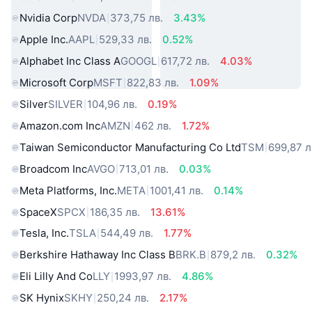
Nvidia Corp
NVDA
373,75 лв.
3.43%
Apple Inc.
AAPL
529,33 лв.
0.52%
Alphabet Inc Class A
GOOGL
617,72 лв.
4.03%
Microsoft Corp
MSFT
822,83 лв.
1.09%
Silver
SILVER
104,96 лв.
0.19%
Amazon.com Inc
AMZN
462 лв.
1.72%
Taiwan Semiconductor Manufacturing Co Ltd
TSM
699,87 л
Broadcom Inc
AVGO
713,01 лв.
0.03%
Meta Platforms, Inc.
META
1001,41 лв.
0.14%
SpaceX
SPCX
186,35 лв.
13.61%
Tesla, Inc.
TSLA
544,49 лв.
1.77%
Berkshire Hathaway Inc Class B
BRK.B
879,2 лв.
0.32%
Eli Lilly And Co
LLY
1993,97 лв.
4.86%
SK Hynix
SKHY
250,24 лв.
2.17%