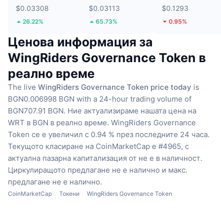
$0.03308
$0.03113
$0.1293
26.22%
65.73%
0.95%
Ценова информация за
WingRiders Governance Token в
реално време
The live
WingRiders Governance Token price today
is
BGN0.006998 BGN with a 24-hour trading volume of
BGN707.91 BGN.
Ние актуализираме нашата цена на
WRT в BGN в реално време.
WingRiders Governance
Token се е увеличил с 0.94 % през последните 24 часа.
Текущото класиране на CoinMarketCap е #4965, с
актуална пазарна капитализация от не е в наличност.
Циркулиращото предлагане не е налично
и макс.
предлагане не е налично.
CoinMarketCap
Токени
WingRiders Governance Token