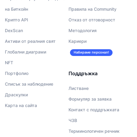
на Биткойн
Правила на Community
Крипто API
Отказ от отговорност
DexScan
Методология
Активи от реалния свят
Кариери
Глобални диаграми
Набираме персонал!
NFT
Поддръжка
Портфолио
Списък за наблюдение
Листване
Драскулки
Формуляр за заявка
Карта на сайта
Контакт с поддръжката
ЧЗВ
Терминологичен речник