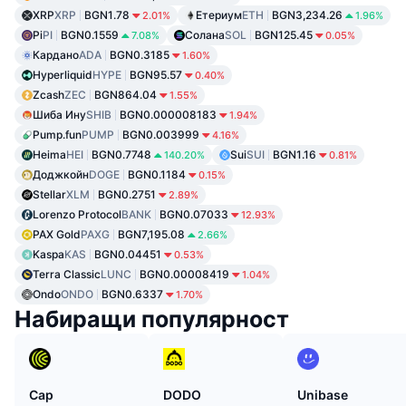
XRP
XRP
BGN1.78
Етериум
ETH
BGN3,234.26
2.01%
1.96%
Pi
PI
BGN0.1559
Солана
SOL
BGN125.45
7.08%
0.05%
Кардано
ADA
BGN0.3185
1.60%
Hyperliquid
HYPE
BGN95.57
0.40%
Zcash
ZEC
BGN864.04
1.55%
Шиба Ину
SHIB
BGN0.000008183
1.94%
Pump.fun
PUMP
BGN0.003999
4.16%
Heima
HEI
BGN0.7748
Sui
SUI
BGN1.16
140.20%
0.81%
Доджкойн
DOGE
BGN0.1184
0.15%
Stellar
XLM
BGN0.2751
2.89%
Lorenzo Protocol
BANK
BGN0.07033
12.93%
PAX Gold
PAXG
BGN7,195.08
2.66%
Kaspa
KAS
BGN0.04451
0.53%
Terra Classic
LUNC
BGN0.00008419
1.04%
Ondo
ONDO
BGN0.6337
1.70%
Набиращи популярност
Cap
DODO
Unibase