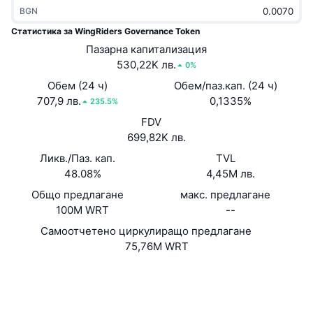
BGN
Набиращи популярност
Крипто ETF-и
Научете повече
CMC MCP
Статистика за WingRiders Governance Token
Ново
Борсово търгувани фондове на Биткойн
Пазарна капитализация
x402
Новини
530,22K лв.
0%
Крипто
Борсово търгувани фондове на Етериум
Обем (24 ч)
Обем/паз.кап. (24 ч)
Academy
707,9 лв.
0,1335%
235.5%
Политика
FDV
Технически анализ
Изследвания
699,82K лв.
Спорт
RSI
Ликв./Паз. кап.
Видеоклипове
TVL
48.08%
4,45M лв.
Финанси
MACD
Терминологичен речник
Общо предлагане
макс. предлагане
100M WRT
--
Технологии
Самоотчетено циркулиращо предлагане
Деривати
Кампании
75,76M WRT
NFT
Преглед
Airdrop събития
Уебсайт
Website
Whitepaper
Социални медии
Обща NFT статистика
Ликвидации
Диамантени награди
Договори
c0ee29...657273