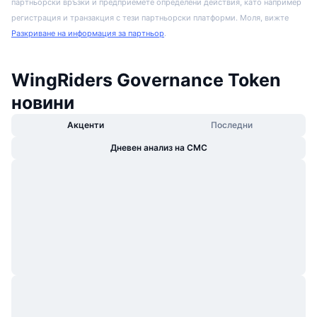
партньорски връзки и предприемете определени действия, като например
регистрация и транзакция с тези партньорски платформи. Моля, вижте
Разкриване на информация за партньор
.
WingRiders Governance Token
новини
Акценти
Последни
Дневен анализ на CMC