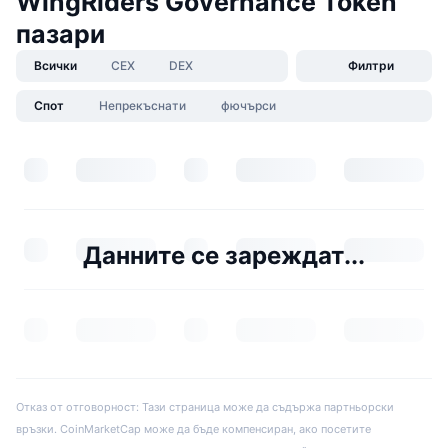
WingRiders Governance Token
пазари
Всички
CEX
DEX
Филтри
Спот
Непрекъснати
фючърси
Данните се зареждат...
Отказ от отговорност: Тази страница може да съдържа партньорски
връзки. CoinMarketCap може да бъде компенсиран, ако посетите