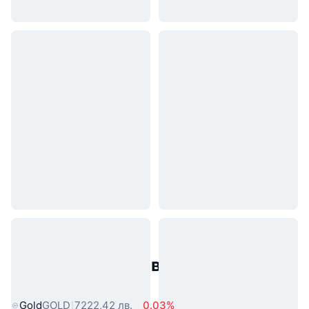
Популярни активи от реалния
свят
Gold
GOLD
7222,42 лв.
0.03%