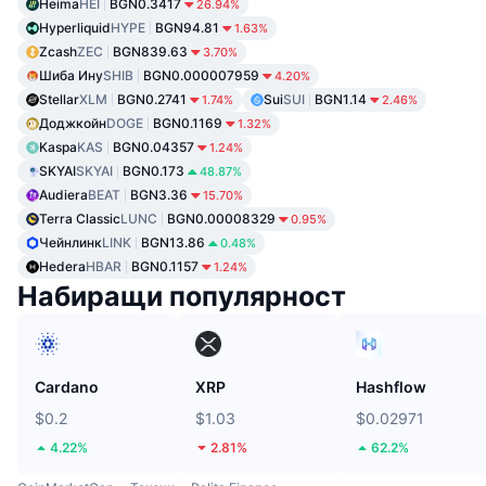
Heima
HEI
BGN0.3417
26.94%
Hyperliquid
HYPE
BGN94.81
1.63%
Zcash
ZEC
BGN839.63
3.70%
Шиба Ину
SHIB
BGN0.000007959
4.20%
Stellar
XLM
BGN0.2741
Sui
SUI
BGN1.14
1.74%
2.46%
Доджкойн
DOGE
BGN0.1169
1.32%
Kaspa
KAS
BGN0.04357
1.24%
SKYAI
SKYAI
BGN0.173
48.87%
Audiera
BEAT
BGN3.36
15.70%
Terra Classic
LUNC
BGN0.00008329
0.95%
Чейнлинк
LINK
BGN13.86
0.48%
Hedera
HBAR
BGN0.1157
1.24%
Набиращи популярност
Cardano
XRP
Hashflow
$0.2
$1.03
$0.02971
4.22%
2.81%
62.2%