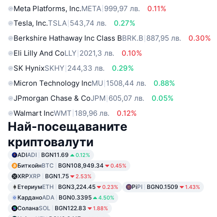
Meta Platforms, Inc.
META
999,97 лв.
0.11%
Tesla, Inc.
TSLA
543,74 лв.
0.27%
Berkshire Hathaway Inc Class B
BRK.B
887,95 лв.
0.30%
Eli Lilly And Co
LLY
2021,3 лв.
0.10%
SK Hynix
SKHY
244,33 лв.
0.29%
Micron Technology Inc
MU
1508,44 лв.
0.88%
JPmorgan Chase & Co
JPM
605,07 лв.
0.05%
Walmart Inc
WMT
189,96 лв.
0.12%
Най-посещаваните
криптовалути
ADI
ADI
BGN11.69
0.12%
Биткойн
BTC
BGN108,949.34
0.45%
XRP
XRP
BGN1.75
2.53%
Етериум
ETH
BGN3,224.45
Pi
PI
BGN0.1509
0.23%
1.43%
Кардано
ADA
BGN0.3395
4.50%
Солана
SOL
BGN122.83
1.88%