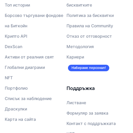
Топ истории
бисквитките
Борсово търгувани фондове
Политика за бисквитки
на Биткойн
Правила на Community
Крипто API
Отказ от отговорност
DexScan
Методология
Активи от реалния свят
Кариери
Глобални диаграми
Набираме персонал!
NFT
Поддръжка
Портфолио
Списък за наблюдение
Листване
Драскулки
Формуляр за заявка
Карта на сайта
Контакт с поддръжката