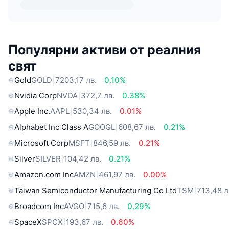
Популярни активи от реалния
свят
Gold
GOLD
7203,17 лв.
0.10%
Nvidia Corp
NVDA
372,7 лв.
0.38%
Apple Inc.
AAPL
530,34 лв.
0.01%
Alphabet Inc Class A
GOOGL
608,67 лв.
0.21%
Microsoft Corp
MSFT
846,59 лв.
0.21%
Silver
SILVER
104,42 лв.
0.21%
Amazon.com Inc
AMZN
461,97 лв.
0.00%
Taiwan Semiconductor Manufacturing Co Ltd
TSM
713,48 л
Broadcom Inc
AVGO
715,6 лв.
0.29%
SpaceX
SPCX
193,67 лв.
0.60%