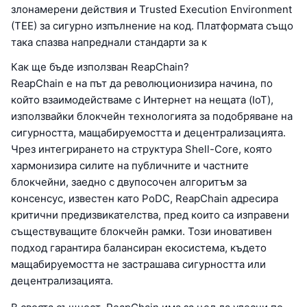
злонамерени действия и Trusted Execution Environment
(TEE) за сигурно изпълнение на код. Платформата също
така спазва напреднали стандарти за к
Как ще бъде използван ReapChain?
ReapChain е на път да революционизира начина, по
който взаимодействаме с Интернет на нещата (IoT),
използвайки блокчейн технологията за подобряване на
сигурността, мащабируемостта и децентрализацията.
Чрез интегрирането на структура Shell-Core, която
хармонизира силите на публичните и частните
блокчейни, заедно с двупосочен алгоритъм за
консенсус, известен като PoDC, ReapChain адресира
критични предизвикателства, пред които са изправени
съществуващите блокчейн рамки. Този иновативен
подход гарантира балансиран екосистема, където
мащабируемостта не застрашава сигурността или
децентрализацията.