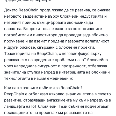
Докато ReapChain продължава да се развива, се очаква
неговото въздействие върху блокчейн индустрията и
неговият принос към цифровата икономика да
нараства. Въпреки това, е важно за потенциалните
потребители и инвеститори да проведат задълбочено
проучване и да вземат предвид пазарната волатилност
и други рискове, свързани с блокчейн проекти.
Траекторията на ReapChain, с неговия фокус върху
решаването на вродените проблеми на IoT блокчейна
чрез напреднала сигурност и прозрачност, отбелязва
значителна стъпка напред в интеграцията на блокчейн
технологията в нашия ежедневен ж
Кои са ключовите събития за ReapChain?
ReapChain е отбелязал няколко значими етапа в своето
развитие, отразяващи ангажимента му към напредъка в
ландшафта на IoT блокчейн. Тези събития подчертават
посвещението на проекта към решаването на