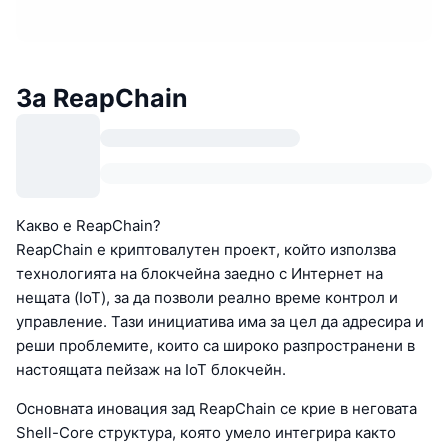
За ReapChain
Какво е ReapChain?
ReapChain е криптовалутен проект, който използва
технологията на блокчейна заедно с Интернет на
нещата (IoT), за да позволи реално време контрол и
управление. Тази инициатива има за цел да адресира и
реши проблемите, които са широко разпространени в
настоящата пейзаж на IoT блокчейн.
Основната иновация зад ReapChain се крие в неговата
Shell-Core структура, която умело интегрира както