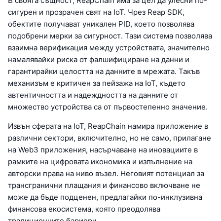
В своята същност, ReapChain има за цел да улесни по-
сигурен и прозрачен свят на IoT. Чрез Reap SDK,
обектите получават уникален PID, което позволява
подобрени мерки за сигурност. Тази система позволява
взаимна верификация между устройствата, значително
намалявайки риска от фалшифициране на данни и
гарантирайки целостта на данните в мрежата. Такъв
механизъм е критичен за пейзажа на IoT, където
автентичността и надеждността на данните от
множество устройства са от първостепенно значение.
Извън сферата на IoT, ReapChain намира приложение в
различни сектори, включително, но не само, прилагане
на Web3 приложения, насърчаване на иновациите в
рамките на цифровата икономика и изпълнение на
авторски права на ниво възел. Неговият потенциал за
трансгранични плащания и финансово включване не
може да бъде подценен, предлагайки по-инклузивна
финансова екосистема, която преодолява
традиционните бариери.