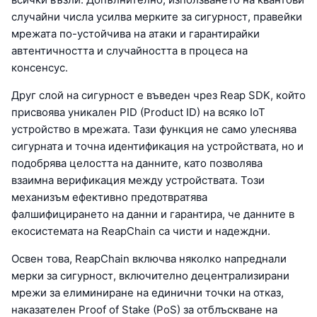
случайни числа усилва мерките за сигурност, правейки
мрежата по-устойчива на атаки и гарантирайки
автентичността и случайността в процеса на
консенсус.
Друг слой на сигурност е въведен чрез Reap SDK, който
присвоява уникален PID (Product ID) на всяко IoT
устройство в мрежата. Тази функция не само улеснява
сигурната и точна идентификация на устройствата, но и
подобрява целостта на данните, като позволява
взаимна верификация между устройствата. Този
механизъм ефективно предотвратява
фалшифицирането на данни и гарантира, че данните в
екосистемата на ReapChain са чисти и надеждни.
Освен това, ReapChain включва няколко напреднали
мерки за сигурност, включително децентрализирани
мрежи за елиминиране на единични точки на отказ,
наказателен Proof of Stake (PoS) за отблъскване на