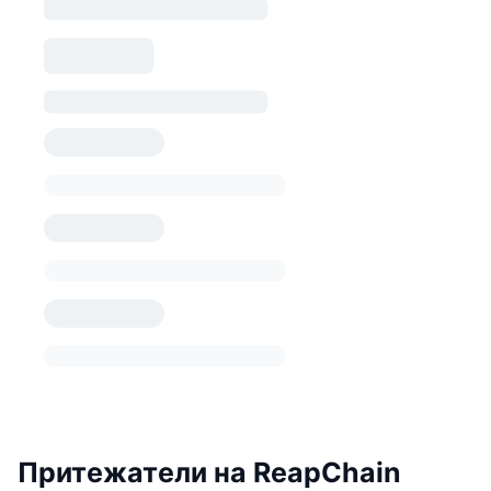
Притежатели на ReapChain