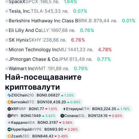
SpaceX
SPCX
186,5 лв.
1.64%
Tesla, Inc.
TSLA
545,33 лв.
0.07%
Berkshire Hathaway Inc Class B
BRK.B
879,44 лв.
0.01%
Eli Lilly And Co
LLY
1997,68 лв.
0.76%
SK Hynix
SKHY
238,66 лв.
6.76%
Micron Technology Inc
MU
1441,33 лв.
4.78%
JPmorgan Chase & Co
JPM
613,49 лв.
0.77%
Walmart Inc
WMT
191,88 лв.
0.79%
Най-посещаваните
криптовалути
ZIGChain
ZIG
BGN0.06827
1.20%
Биткойн
BTC
BGN109,438.20
0.90%
XRP
XRP
BGN1.77
Етериум
ETH
BGN3,224.35
1.51%
1.76%
Pi
PI
BGN0.1549
Солана
SOL
BGN124.16
3.62%
0.83%
Кардано
ADA
BGN0.3197
3.56%
Hyperliquid
HYPE
BGN93.90
3.26%
Zcash
ZEC
BGN846.42
3.49%