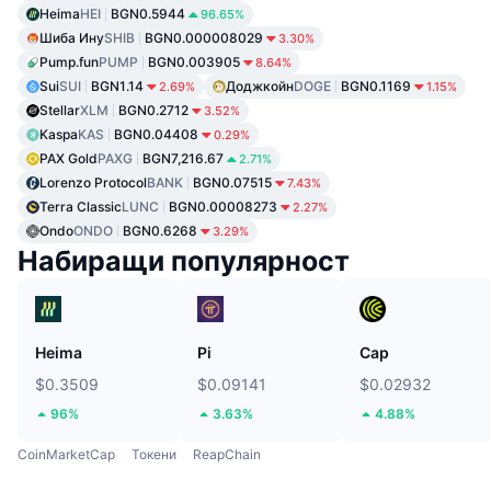
Heima
HEI
BGN0.5944
96.65%
Шиба Ину
SHIB
BGN0.000008029
3.30%
Pump.fun
PUMP
BGN0.003905
8.64%
Sui
SUI
BGN1.14
Доджкойн
DOGE
BGN0.1169
2.69%
1.15%
Stellar
XLM
BGN0.2712
3.52%
Kaspa
KAS
BGN0.04408
0.29%
PAX Gold
PAXG
BGN7,216.67
2.71%
Lorenzo Protocol
BANK
BGN0.07515
7.43%
Terra Classic
LUNC
BGN0.00008273
2.27%
Ondo
ONDO
BGN0.6268
3.29%
Набиращи популярност
Heima
Pi
Cap
$0.3509
$0.09141
$0.02932
96%
3.63%
4.88%
CoinMarketCap
Токени
ReapChain