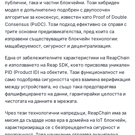
публични, така и частни блокчейни. Този хибриден
модел е допълнително подобрен с двупосочен
алгоритъм за консенсус, известен като Proof of Double
Consensus (PoDC). Този подход ефективно се справя с
трите основни предизвикателства, пред които са
изправени съществуващите блокчейн технологии:
мащабируемост, сигурност и децентрализация.
Една от забележителните характеристики на ReapChain
е използването на Reap SDK, което присвоява уникален
PID (Product ID) на обектите. Тази функционалност не
само подобрява сигурността чрез взаимна верификация
между устройствата, но също така предотвратява
фалшифицирането на данни, гарантирайки целостта и
чистотата на данните в мрежата.
Чрез тези технологични напредъци, ReapChain има за
мисия да създаде нова ера в домейна на IoT блокчейн,
характеризираща се с безпрецедентна сигурност и
прозрачност. Това начинание отразява значителна