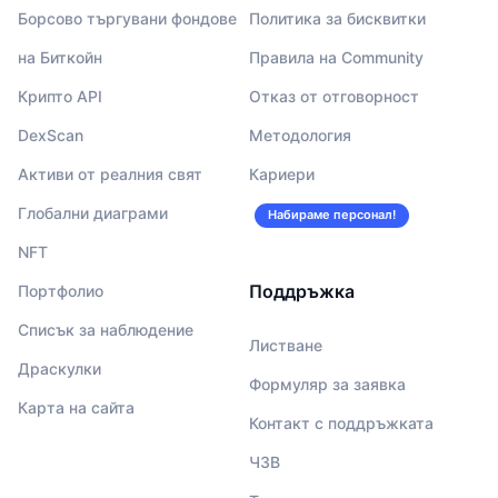
Борсово търгувани фондове
Политика за бисквитки
на Биткойн
Правила на Community
Крипто API
Отказ от отговорност
DexScan
Методология
Активи от реалния свят
Кариери
Глобални диаграми
Набираме персонал!
NFT
Поддръжка
Портфолио
Списък за наблюдение
Листване
Драскулки
Формуляр за заявка
Карта на сайта
Контакт с поддръжката
ЧЗВ