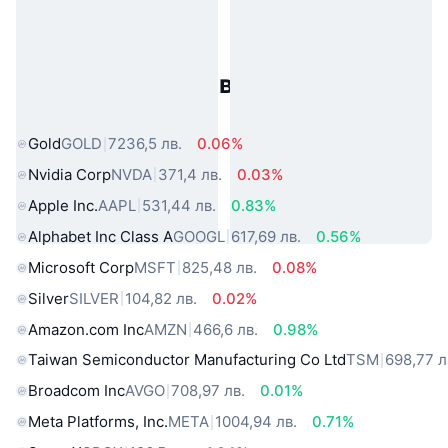
Популярни активи от реалния
свят
Gold
GOLD
7236,5 лв.
0.06%
Nvidia Corp
NVDA
371,4 лв.
0.03%
Apple Inc.
AAPL
531,44 лв.
0.83%
Alphabet Inc Class A
GOOGL
617,69 лв.
0.56%
Microsoft Corp
MSFT
825,48 лв.
0.08%
Silver
SILVER
104,82 лв.
0.02%
Amazon.com Inc
AMZN
466,6 лв.
0.98%
Taiwan Semiconductor Manufacturing Co Ltd
TSM
698,77 л
Broadcom Inc
AVGO
708,97 лв.
0.01%
Meta Platforms, Inc.
META
1004,94 лв.
0.71%