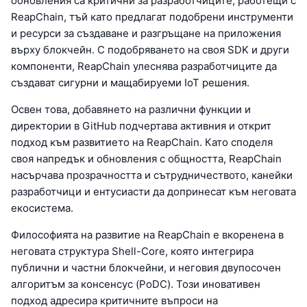
обновления са критични за разработчиците, работещи с
ReapChain, тъй като предлагат подобрени инструменти
и ресурси за създаване и разгръщане на приложения
върху блокчейн. С подобряването на своя SDK и други
компоненти, ReapChain улеснява разработчиците да
създават сигурни и мащабируеми IoT решения.
Освен това, добавянето на различни функции и
директории в GitHub подчертава активния и открит
подход към развитието на ReapChain. Като споделя
своя напредък и обновления с общността, ReapChain
насърчава прозрачността и сътрудничеството, канейки
разработчици и ентусиасти да допринесат към неговата
екосистема.
Философията на развитие на ReapChain е вкоренена в
неговата структура Shell-Core, която интегрира
публични и частни блокчейни, и неговия двупосочен
алгоритъм за консенсус (PoDC). Този иновативен
подход адресира критичните въпроси на