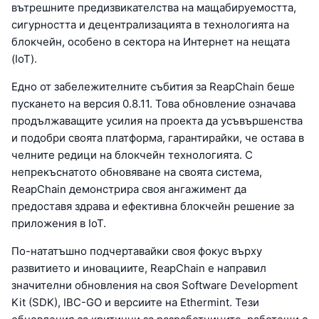
вътрешните предизвикателства на мащабируемостта,
сигурността и децентрализацията в технологията на
блокчейн, особено в сектора на Интернет на нещата
(IoT).
Едно от забележителните събития за ReapChain беше
пускането на версия 0.8.11. Това обновление означава
продължаващите усилия на проекта да усъвършенства
и подобри своята платформа, гарантирайки, че остава в
челните редици на блокчейн технологията. С
непрекъснатото обновяване на своята система,
ReapChain демонстрира своя ангажимент да
предоставя здрава и ефективна блокчейн решение за
приложения в IoT.
По-нататъшно подчертавайки своя фокус върху
развитието и иновациите, ReapChain е направил
значителни обновления на своя Software Development
Kit (SDK), IBC-GO и версиите на Ethermint. Тези