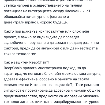
стъпка напред в осъществяването на пълния
потенциал на интеграцията между блокчейн и IoT,
обещавайки по-сигурно, ефективно и
децентрализирано цифрово бъдеще.
Както при всякакъв криптовалутен или блокчейн
проект, е важно за индивидите да проведат
задълбочено проучване и да вземат предвид различни
фактори, преди да се ангажират с или да инвестират в
такива технологии.
Как е защитен ReapChain?
ReapChain прилага многостранен подход, за да
гарантира, че неговата блокчейн мрежа остава сигурна,
здрава и ефективна, особено в рамките на своята
екосистема на Интернет на нещата (IoT). Тази рамка за
сигурност е проектирана да адресира и намали общите
предизвикателства, пред които са изправени блокчейн
технологиите, включително мащабируемост, сигурност