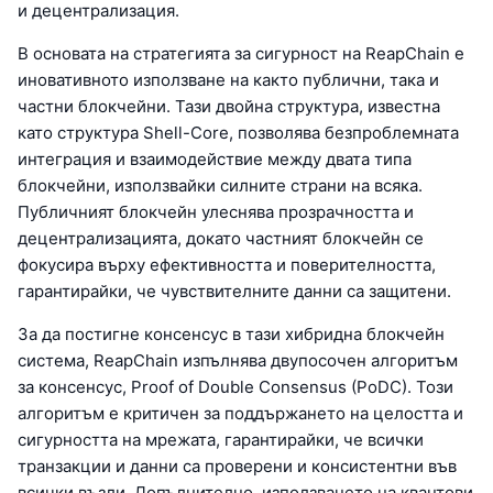
и децентрализация.
В основата на стратегията за сигурност на ReapChain е
иновативното използване на както публични, така и
частни блокчейни. Тази двойна структура, известна
като структура Shell-Core, позволява безпроблемната
интеграция и взаимодействие между двата типа
блокчейни, използвайки силните страни на всяка.
Публичният блокчейн улеснява прозрачността и
децентрализацията, докато частният блокчейн се
фокусира върху ефективността и поверителността,
гарантирайки, че чувствителните данни са защитени.
За да постигне консенсус в тази хибридна блокчейн
система, ReapChain изпълнява двупосочен алгоритъм
за консенсус, Proof of Double Consensus (PoDC). Този
алгоритъм е критичен за поддържането на целостта и
сигурността на мрежата, гарантирайки, че всички
транзакции и данни са проверени и консистентни във
всички възли. Допълнително, използването на квантови