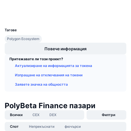
Предстоящи продажби
Експлоръри
polygonscan.com
Проценти на финансиране
Научете и спечелете
Портфейли
UCID
12537
Календари
Тагове
Polygon Ecosystem
ICO календар
Повече информация
Календар на събитията
Притежавате ли този проект?
Актуализиране на информацията за токена
Изпращане на отключвания на токени
Заявете значка на общността
PolyBeta Finance пазари
Всички
CEX
DEX
Филтри
Спот
Непрекъснати
фючърси