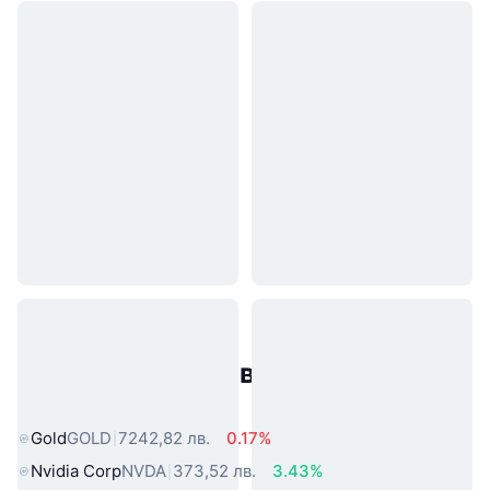
Популярни активи от реалния
свят
Gold
GOLD
7242,82 лв.
0.17%
Nvidia Corp
NVDA
373,52 лв.
3.43%