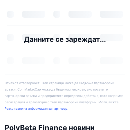
Данните се зареждат...
Отказ от отговорност: Тази страница може да съдържа партньорски
връзки. CoinMarketCap може да бъде компенсиран, ако посетите
партньорски връзки и предприемете определени действия, като например
регистрация и транзакция с тези партньорски платформи. Моля, вижте
Разкриване на информация за партньор
.
PolyBeta Finance новини