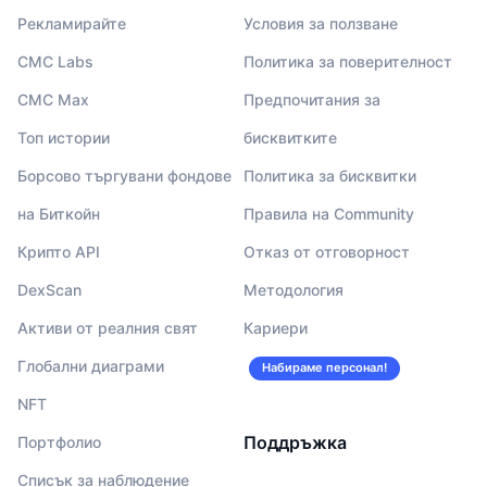
Рекламирайте
Условия за ползване
CMC Labs
Политика за поверителност
CMC Max
Предпочитания за
Топ истории
бисквитките
Борсово търгувани фондове
Политика за бисквитки
на Биткойн
Правила на Community
Крипто API
Отказ от отговорност
DexScan
Методология
Активи от реалния свят
Кариери
Глобални диаграми
Набираме персонал!
NFT
Поддръжка
Портфолио
Списък за наблюдение