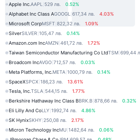
Apple Inc.
AAPL
529 лв.
0.52%
Alphabet Inc Class A
GOOGL
617,34 лв.
4.03%
Microsoft Corp
MSFT
822,32 лв.
1.09%
Silver
SILVER
105,47 лв.
0.14%
Amazon.com Inc
AMZN
461,72 лв.
1.72%
Taiwan Semiconductor Manufacturing Co Ltd
TSM
699,44 л
Broadcom Inc
AVGO
712,57 лв.
0.03%
Meta Platforms, Inc.
META
1000,79 лв.
0.14%
SpaceX
SPCX
186,23 лв.
13.61%
Tesla, Inc.
TSLA
544,15 лв.
1.77%
Berkshire Hathaway Inc Class B
BRK.B
878,66 лв.
0.32%
Eli Lilly And Co
LLY
1992,74 лв.
4.86%
SK Hynix
SKHY
250,08 лв.
2.17%
Micron Technology Inc
MU
1482,64 лв.
0.06%
JPmorgan Chase & Co
JPM
609,57 лв.
0.48%