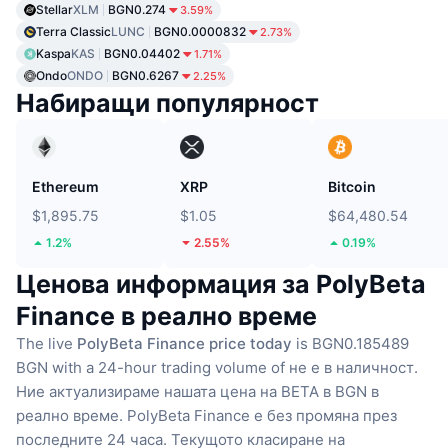
Stellar
XLM
BGN0.274
3.59%
Terra Classic
LUNC
BGN0.0000832
2.73%
Kaspa
KAS
BGN0.04402
1.71%
Ondo
ONDO
BGN0.6267
2.25%
Набиращи популярност
Ethereum
XRP
Bitcoin
$1,895.75
$1.05
$64,480.54
1.2%
2.55%
0.19%
Ценова информация за PolyBeta
Finance в реално време
The live
PolyBeta Finance price today
is BGN0.185489
BGN with a 24-hour trading volume of не е в наличност.
Ние актуализираме нашата цена на BETA в BGN в
реално време.
PolyBeta Finance е без промяна през
последните 24 часа.
Текущото класиране на