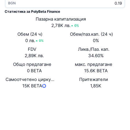
BGN
Набиращи популярност
Крипто ETF-и
Научете повече
CMC MCP
Статистика за PolyBeta Finance
Ново
Пазарна капитализация
Борсово търгувани фондове на Биткойн
x402
Новини
2,78K лв.
0%
Крипто
Борсово търгувани фондове на Етериум
Обем (24 ч)
Обем/паз.кап. (24 ч)
Academy
0 лв.
0%
0%
Политика
FDV
Ликв./Паз. кап.
Технически анализ
Изследвания
2,89K лв.
34.60%
Спорт
Общо предлагане
макс. предлагане
RSI
Видеоклипове
0 BETA
15.6K BETA
Финанси
MACD
Самоотчетено циркулиращо предлагане
Притежатели
Терминологичен речник
15K BETA
1,85K
Технологии
Уебсайт
Website
Деривати
Кампании
NFT
Социални медии
Преглед
Airdrop събития
Договори
Обща NFT статистика
0xaC30...32600c
Ликвидации
2.0
Диамантени награди
Рейтинг (CertiK)