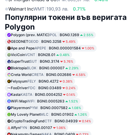
Walmart Inc
WMT
190,93 лв.
0.71%
Популярни токени във веригата
Polygon
Polygon (prev. MATIC)
POL
BGN0.1269
2.55%
GEODNET
GEOD
BGN0.3258
5.49%
Ape and Pepe
APEPE
BGN0.000001584
1.00%
ViciCoin
VCNT
BGN28.01
0.48%
SuperTrust
SUT
BGN0.3174
5.76%
Bloktopia
BLOK
BGN0.000007
2.29%
Creta World
CRETA
BGN0.002686
4.58%
Felysyum
FELY
BGN0.4272
0.38%
FooDriver
FDC
BGN0.03489
0.24%
Kasta
KASTA
BGN0.0004252
0.14%
WiFi Map
WIFI
BGN0.0005263
1.52%
Playermon
PYM
BGN0.0007582
1.08%
My Lovely Planet
MLC
BGN0.01902
1.26%
CryptoTradingFund
CTF
BGN0.04939
0.14%
Affyn
FYN
BGN0.00107
1.06%
Nakamoto Games
NAKA
BGN0.0409
0.73%