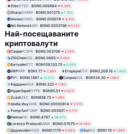
Dtec
DTEC
BGN0.009884
0.39%
Sharp
SHARP
BGN0.001275
1.75%
Voxies
VOXEL
BGN0.005078
3.31%
Aki Network
AKI
BGN0.0002158
0.13%
Най-посещаваните
криптовалути
Casper
CSPR
BGN0.003106
2.05%
ZIGChain
ZIG
BGN0.0685
0.45%
Биткойн
BTC
BGN109,153.75
0.05%
XRP
XRP
BGN1.77
Етериум
ETH
BGN3,209.16
2.69%
1.06%
Pi
PI
BGN0.1597
Солана
SOL
BGN124.30
12.57%
1.06%
Кардано
ADA
BGN0.322
1.18%
Hyperliquid
HYPE
BGN95.01
0.52%
Zcash
ZEC
BGN858.73
1.48%
Шиба Ину
SHIB
BGN0.00000814
3.51%
Pump.fun
PUMP
BGN0.003921
5.11%
Heima
HEI
BGN0.4767
56.51%
Lorenzo Protocol
BANK
BGN0.07075
19.38%
Доджкойн
DOGE
BGN0.1179
Sui
SUI
BGN1.16
0.95%
1.69%