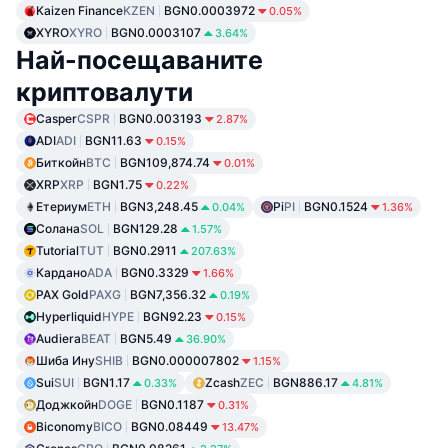
Kaizen Finance
KZEN
BGN0.0003972
0.05%
XYRO
XYRO
BGN0.0003107
3.64%
Най-посещаваните
криптовалути
Casper
CSPR
BGN0.003193
2.87%
ADI
ADI
BGN11.63
0.15%
Биткойн
BTC
BGN109,874.74
0.01%
XRP
XRP
BGN1.75
0.22%
Етериум
ETH
BGN3,248.45
Pi
PI
BGN0.1524
0.04%
1.36%
Солана
SOL
BGN129.28
1.57%
Tutorial
TUT
BGN0.2911
207.63%
Кардано
ADA
BGN0.3329
1.66%
PAX Gold
PAXG
BGN7,356.32
0.19%
Hyperliquid
HYPE
BGN92.23
0.15%
Audiera
BEAT
BGN5.49
36.90%
Шиба Ину
SHIB
BGN0.000007802
1.15%
Sui
SUI
BGN1.17
Zcash
ZEC
BGN886.17
0.33%
4.81%
Доджкойн
DOGE
BGN0.1187
0.31%
Biconomy
BICO
BGN0.08449
13.47%