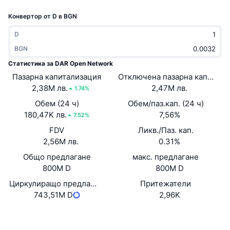
Набиращи популярност
Крипто ETF-и
Конвертор от D в BGN
Научете повече
CMC MCP
Ново
Борсово търгувани фондове на Биткойн
D
x402
Новини
BGN
Крипто
Борсово търгувани фондове на Етериум
Статистика за DAR Open Network
Academy
Пазарна капитализация
Отключена пазарна капитали
Политика
2,38M лв.
2,47M лв.
1.74%
Технически анализ
Изследвания
Обем (24 ч)
Обем/паз.кап. (24 ч)
Спорт
180,47K лв.
7,56%
RSI
Видеоклипове
7.52%
FDV
Ликв./Паз. кап.
Финанси
MACD
Терминологичен речник
2,56M лв.
0.31%
Общо предлагане
Технологии
макс. предлагане
800M D
800M D
Деривати
Кампании
Циркулиращо предлагане
Притежатели
NFT
743,51M D
2,96K
Преглед
Airdrop събития
Обща NFT статистика
Website
Whitepaper
Уебсайт
Ликвидации
Диамантени награди