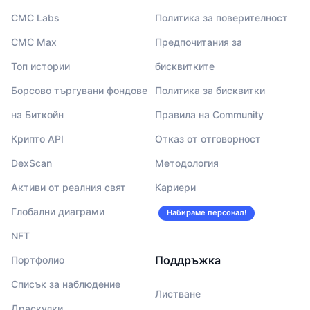
CMC Labs
Политика за поверителност
CMC Max
Предпочитания за
Топ истории
бисквитките
Борсово търгувани фондове
Политика за бисквитки
на Биткойн
Правила на Community
Крипто API
Отказ от отговорност
DexScan
Методология
Активи от реалния свят
Кариери
Глобални диаграми
Набираме персонал!
NFT
Поддръжка
Портфолио
Списък за наблюдение
Листване
Драскулки