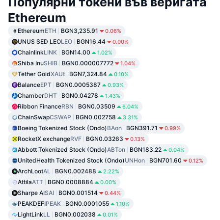
Популярни токени във веригата
Ethereum
Ethereum
ETH
BGN3,235.91
0.06%
UNUS SED LEO
LEO
BGN16.44
0.00%
Chainlink
LINK
BGN14.00
1.02%
Shiba Inu
SHIB
BGN0.000007772
1.04%
Tether Gold
XAUt
BGN7,324.84
0.10%
Balance
EPT
BGN0.0005387
0.93%
Chamber
DHT
BGN0.04278
1.43%
Ribbon Finance
RBN
BGN0.03509
6.04%
ChainSwap
CSWAP
BGN0.002758
3.31%
Boeing Tokenized Stock (Ondo)
BAon
BGN391.71
0.99%
RocketX exchange
RVF
BGN0.03263
0.13%
Abbott Tokenized Stock (Ondo)
ABTon
BGN183.22
0.04%
UnitedHealth Tokenized Stock (Ondo)
UNHon
BGN701.60
0.12%
ArchLoot
AL
BGN0.002488
2.22%
Attila
ATT
BGN0.0008884
0.00%
Sharpe AI
SAI
BGN0.001514
0.44%
PEAKDEFI
PEAK
BGN0.0001055
1.10%
LightLink
LL
BGN0.002038
0.01%