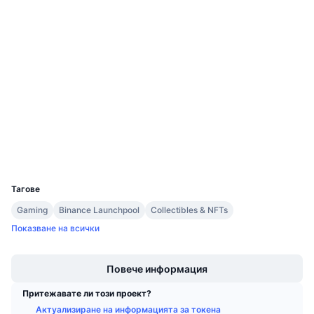
Предстоящи продажби
Проценти на финансиране
Научете и спечелете
Социални медии
0x33b4...4F49A8
Договори
Календари
3.2
Рейтинг (CertiK)
ICO календар
etherscan.io
Експлоръри
Календар на събитията
Портфейли
UCID
11374
Тагове
Gaming
Binance Launchpool
Collectibles & NFTs
Показване на всички
Boost
Повече информация
Притежавате ли този проект?
Актуализиране на информацията за токена