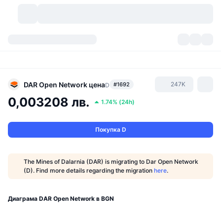
Криптовалути
Табла за управление
Криптовалути
DexScan
Пазари
Класиране
DAR Open Network
цена
247K
#1692
D
0,003208 лв.
1.74%
(
24h
)
Сигнали
Борси
Категории
New
Преглед на пазара
Популярни
Community
Исторически моментни снимки
Спот пазар
Централизирани борси
Покупка D
Нов
Фийдове
API
Отключвания на токени
Брой криптовалути
Спот
The Mines of Dalarnia (DAR) is migrating to Dar Open Network
(D). Find more details regarding the migration
here
.
Печеливши
Теми
Продукти за доходност
Продукти
Биткойн хазни
Деривати
API
Мем експолорър
Диаграма DAR Open Network в BGN
Сесии на живо
Активи от реалния свят
БНБ хазни
Продукти
Крипто API
Децентрализирани борси