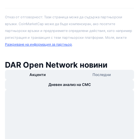
Отказ от отговорност: Тази страница може да съдържа партньорски
връзки. CoinMarketCap може да бъде компенсиран, ако посетите
партньорски връзки и предприемете определени действия, като например
регистрация и транзакция с тези партньорски платформи. Моля, вижте
Разкриване на информация за партньор
.
DAR Open Network новини
Акценти
Последни
Дневен анализ на CMC