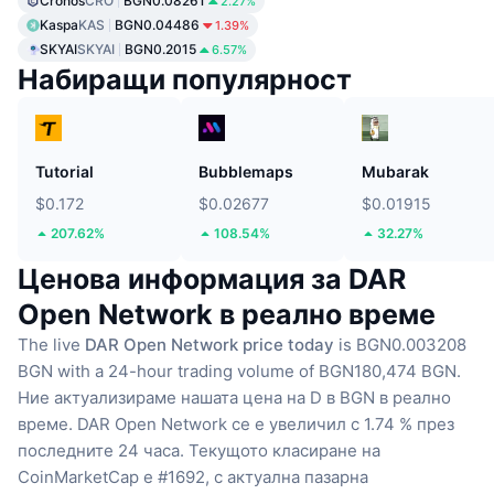
Cronos
CRO
BGN0.08261
2.27%
Kaspa
KAS
BGN0.04486
1.39%
SKYAI
SKYAI
BGN0.2015
6.57%
Набиращи популярност
Tutorial
Bubblemaps
Mubarak
$0.172
$0.02677
$0.01915
207.62%
108.54%
32.27%
Ценова информация за DAR
Open Network в реално време
The live
DAR Open Network price today
is BGN0.003208
BGN with a 24-hour trading volume of BGN180,474 BGN.
Ние актуализираме нашата цена на D в BGN в реално
време.
DAR Open Network се е увеличил с 1.74 % през
последните 24 часа.
Текущото класиране на
CoinMarketCap е #1692, с актуална пазарна