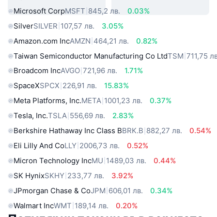
Microsoft Corp
MSFT
845,2 лв.
0.03%
Silver
SILVER
107,57 лв.
3.05%
Amazon.com Inc
AMZN
464,21 лв.
0.82%
Taiwan Semiconductor Manufacturing Co Ltd
TSM
711,75 лв
Broadcom Inc
AVGO
721,96 лв.
1.71%
SpaceX
SPCX
226,91 лв.
15.83%
Meta Platforms, Inc.
META
1001,23 лв.
0.37%
Tesla, Inc.
TSLA
556,69 лв.
2.83%
Berkshire Hathaway Inc Class B
BRK.B
882,27 лв.
0.54%
Eli Lilly And Co
LLY
2006,73 лв.
0.52%
Micron Technology Inc
MU
1489,03 лв.
0.44%
SK Hynix
SKHY
233,77 лв.
3.92%
JPmorgan Chase & Co
JPM
606,01 лв.
0.34%
Walmart Inc
WMT
189,14 лв.
0.20%