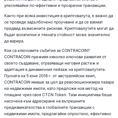
улеснявайки по-ефективни и прозрачни транзакции.
Както при всяка инвестиция в криптовалута, е важно да
се проведе задълбочено проучване и да се вземат
предвид възможните рискове. Криптовалутите могат да
бъдат волатилни и тяхната стойност може значително
да варира.
Кои са ключовите събития за CONTRACOIN?
CONTRACOIN преживя няколко ключови развития от
своето създаване, отразяващи неговия растеж и
адаптация в динамичния пейзаж на криптовалутите.
Пусната на 5 юни 2018 г. от австралийски екип,
CONTRACOIN имаше за цел да революционизира пазара
на недвижими имоти, като предложи нов метод на
плащане чрез своя CTCN Token. Тази инициатива беше
насочена към адресиране на вътрешните
предизвикателства в глобалните транзакции с
недвижими имоти, предлагайки опростено, ефективно