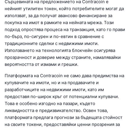
Сърцевината на предложението на Contracoin е
нейният утилитен токен, който потребителите могат да
използват, за да получат авансово финансиране за
покупка на имот в рамките на нейната мрежа. Този
подход опростява процеса на транзакция, като го прави
по-бърз, по-сигурен и по-евтин в сравнение с
традиционните сделки с недвижими имоти.
Използването на технологията блокчейн осигурява
прозрачност и доверие между страните, намалявайки
вероятността от измами и грешки.
Платформата на Contracoin не само дава предимства на
купувачите на имоти, но и на продавачите и
разработчиците на недвижими имоти, като им
предоставя по-широк кръг от потенциални купувачи.
Това е особено изгодно на пазари, където
ликвидността е предизвикателство. Освен това,
платформата предлага прогнози за бъдещата стойност
на своите токени, предоставяйки ценни прозрения за