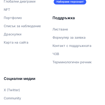
Глобални диаграми
Набираме персонал!
NFT
Поддръжка
Портфолио
Списък за наблюдение
Листване
Драскулки
Формуляр за заявка
Карта на сайта
Контакт с поддръжката
ЧЗВ
Терминологичен речник
Социални медии
X (Twitter)
Community