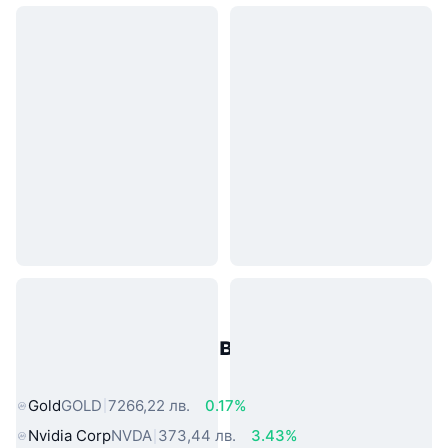
Популярни активи от реалния
свят
Gold
GOLD
7266,22 лв.
0.17%
Nvidia Corp
NVDA
373,44 лв.
3.43%