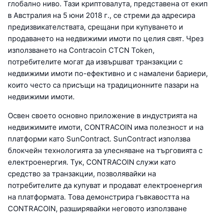
глобално ниво. Тази криптовалута, представена от екип
в Австралия на 5 юни 2018 г., се стреми да адресира
предизвикателствата, срещани при купуването и
продаването на недвижими имоти по целия свят. Чрез
използването на Contracoin CTCN Token,
потребителите могат да извършват транзакции с
недвижими имоти по-ефективно и с намалени бариери,
които често са присъщи на традиционните пазари на
недвижими имоти.
Освен своето основно приложение в индустрията на
недвижимите имоти, CONTRACOIN има полезност и на
платформи като SunContract. SunContract използва
блокчейн технологията за улесняване на търговията с
електроенергия. Тук, CONTRACOIN служи като
средство за транзакции, позволявайки на
потребителите да купуват и продават електроенергия
на платформата. Това демонстрира гъвкавостта на
CONTRACOIN, разширявайки неговото използване