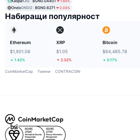
Kaspa
KAS
BGN0.04401
1.60%
Ondo
ONDO
BGN0.6271
2.03%
Набиращи популярност
Ethereum
XRP
Bitcoin
$1,901.08
$1.05
$64,485.78
1.42%
2.32%
0.17%
CoinMarketCap
Токени
CONTRACOIN