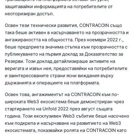
защитавайки информацията на потребителите от
неоторизиран достъп.
Освен тези технически развития, CONTRACOIN също
така беше активен в насърчаването на прозрачността и
ангажираността на общността. През ноември 2022 г.,
беше предприета значима стъпка към прозрачността с
публикуването на първия доклад за Доказателство за
Резерви. Този доклад детайлизираше активите на
веригата и извън нея, предоставяйки на потребителите
и заинтересованите страни ясни виждания върху
държанията и операциите на платформата.
Освен това, ангажиментът на CONTRACOIN към по-
широката Web3 екосистема беше демонстриран чрез
стартирането на Unfold 2022 през август същата
година. Този ексклузивен Web3 събитие беше насочено
към подкрепа и насърчаване на развитието на Web3
екосистемата, показвайки ролята на CONTRACOIN като