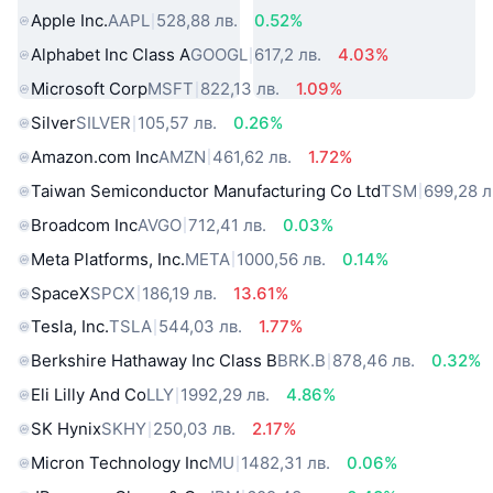
Apple Inc.
AAPL
528,88 лв.
0.52%
Alphabet Inc Class A
GOOGL
617,2 лв.
4.03%
Microsoft Corp
MSFT
822,13 лв.
1.09%
Silver
SILVER
105,57 лв.
0.26%
Amazon.com Inc
AMZN
461,62 лв.
1.72%
Taiwan Semiconductor Manufacturing Co Ltd
TSM
699,28 л
Broadcom Inc
AVGO
712,41 лв.
0.03%
Meta Platforms, Inc.
META
1000,56 лв.
0.14%
SpaceX
SPCX
186,19 лв.
13.61%
Tesla, Inc.
TSLA
544,03 лв.
1.77%
Berkshire Hathaway Inc Class B
BRK.B
878,46 лв.
0.32%
Eli Lilly And Co
LLY
1992,29 лв.
4.86%
SK Hynix
SKHY
250,03 лв.
2.17%
Micron Technology Inc
MU
1482,31 лв.
0.06%