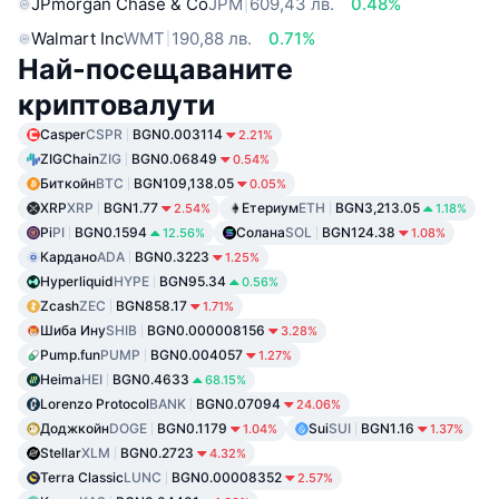
JPmorgan Chase & Co
JPM
609,43 лв.
0.48%
Walmart Inc
WMT
190,88 лв.
0.71%
Най-посещаваните
криптовалути
Casper
CSPR
BGN0.003114
2.21%
ZIGChain
ZIG
BGN0.06849
0.54%
Биткойн
BTC
BGN109,138.05
0.05%
XRP
XRP
BGN1.77
Етериум
ETH
BGN3,213.05
2.54%
1.18%
Pi
PI
BGN0.1594
Солана
SOL
BGN124.38
12.56%
1.08%
Кардано
ADA
BGN0.3223
1.25%
Hyperliquid
HYPE
BGN95.34
0.56%
Zcash
ZEC
BGN858.17
1.71%
Шиба Ину
SHIB
BGN0.000008156
3.28%
Pump.fun
PUMP
BGN0.004057
1.27%
Heima
HEI
BGN0.4633
68.15%
Lorenzo Protocol
BANK
BGN0.07094
24.06%
Доджкойн
DOGE
BGN0.1179
Sui
SUI
BGN1.16
1.04%
1.37%
Stellar
XLM
BGN0.2723
4.32%
Terra Classic
LUNC
BGN0.00008352
2.57%