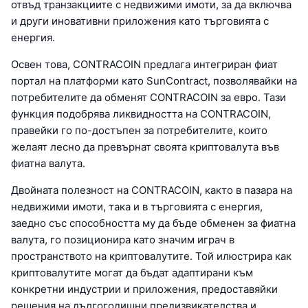
отвъд транзакциите с недвижими имоти, за да включва
и други иновативни приложения като търговията с
енергия.
Освен това, CONTRACOIN предлага интегриран фиат
портал на платформи като SunContract, позволявайки на
потребителите да обменят CONTRACOIN за евро. Тази
функция подобрява ликвидността на CONTRACOIN,
правейки го по-достъпен за потребителите, които
желаят лесно да превърнат своята криптовалута във
фиатна валута.
Двойната полезност на CONTRACOIN, както в пазара на
недвижими имоти, така и в търговията с енергия,
заедно със способността му да бъде обменен за фиатна
валута, го позиционира като значим играч в
пространството на криптовалутите. Той илюстрира как
криптовалутите могат да бъдат адаптирани към
конкретни индустрии и приложения, предоставяйки
решения на дългогодишни предизвикателства и