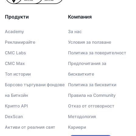
Продукти
Компания
Academy
За нас
Рекламирайте
Условия за ползване
CMC Labs
Политика за поверителност
CMC Max
Предпочитания за
Топ истории
бисквитките
Борсово търгувани фондове
Политика за бисквитки
на Биткойн
Правила на Community
Крипто API
Отказ от отговорност
DexScan
Методология
Активи от реалния свят
Кариери