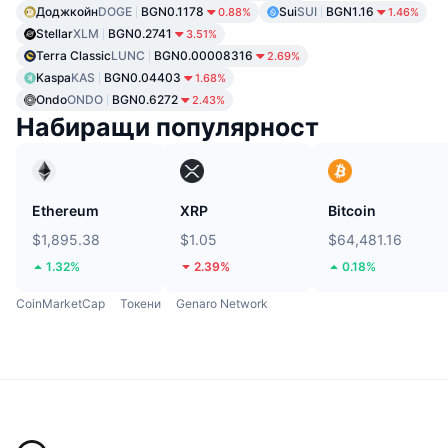
Доджкойн
DOGE
BGN0.1178
Sui
SUI
BGN1.16
0.88%
1.46%
Stellar
XLM
BGN0.2741
3.51%
Terra Classic
LUNC
BGN0.00008316
2.69%
Kaspa
KAS
BGN0.04403
1.68%
Ondo
ONDO
BGN0.6272
2.43%
Набиращи популярност
Ethereum
XRP
Bitcoin
$1,895.38
$1.05
$64,481.16
1.32%
2.39%
0.18%
CoinMarketCap
Токени
Genaro Network