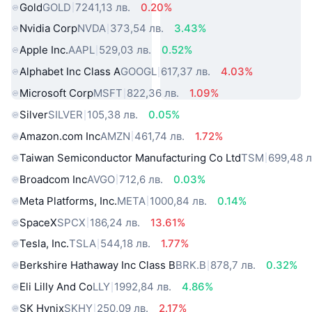
Gold
GOLD
7241,13 лв.
0.20%
Nvidia Corp
NVDA
373,54 лв.
3.43%
Apple Inc.
AAPL
529,03 лв.
0.52%
Alphabet Inc Class A
GOOGL
617,37 лв.
4.03%
Microsoft Corp
MSFT
822,36 лв.
1.09%
Silver
SILVER
105,38 лв.
0.05%
Amazon.com Inc
AMZN
461,74 лв.
1.72%
Taiwan Semiconductor Manufacturing Co Ltd
TSM
699,48 л
Broadcom Inc
AVGO
712,6 лв.
0.03%
Meta Platforms, Inc.
META
1000,84 лв.
0.14%
SpaceX
SPCX
186,24 лв.
13.61%
Tesla, Inc.
TSLA
544,18 лв.
1.77%
Berkshire Hathaway Inc Class B
BRK.B
878,7 лв.
0.32%
Eli Lilly And Co
LLY
1992,84 лв.
4.86%
SK Hynix
SKHY
250,09 лв.
2.17%