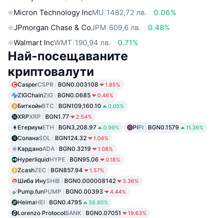
Micron Technology Inc
MU
1482,72 лв.
0.06%
JPmorgan Chase & Co
JPM
609,6 лв.
0.48%
Walmart Inc
WMT
190,94 лв.
0.71%
Най-посещаваните
криптовалути
Casper
CSPR
BGN0.003108
1.85%
ZIGChain
ZIG
BGN0.0685
0.46%
Биткойн
BTC
BGN109,160.10
0.05%
XRP
XRP
BGN1.77
2.54%
Етериум
ETH
BGN3,208.97
Pi
PI
BGN0.1579
0.99%
11.36%
Солана
SOL
BGN124.32
1.04%
Кардано
ADA
BGN0.3219
1.08%
Hyperliquid
HYPE
BGN95.06
0.18%
Zcash
ZEC
BGN857.94
1.57%
Шиба Ину
SHIB
BGN0.000008142
3.36%
Pump.fun
PUMP
BGN0.00393
4.44%
Heima
HEI
BGN0.4795
56.80%
Lorenzo Protocol
BANK
BGN0.07051
19.63%