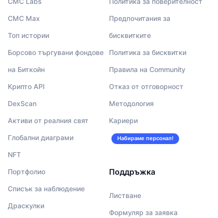
CMC Labs
Политика за поверителност
CMC Max
Предпочитания за
Топ истории
бисквитките
Борсово търгувани фондове
Политика за бисквитки
на Биткойн
Правила на Community
Крипто API
Отказ от отговорност
DexScan
Методология
Активи от реалния свят
Кариери
Глобални диаграми
Набираме персонал!
NFT
Поддръжка
Портфолио
Списък за наблюдение
Листване
Драскулки
Формуляр за заявка