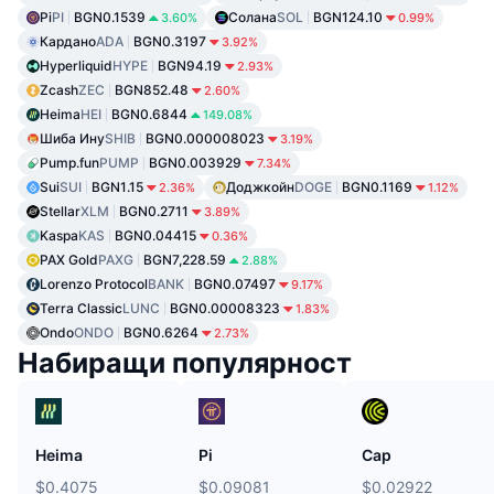
Pi
PI
BGN0.1539
Солана
SOL
BGN124.10
3.60%
0.99%
Кардано
ADA
BGN0.3197
3.92%
Hyperliquid
HYPE
BGN94.19
2.93%
Zcash
ZEC
BGN852.48
2.60%
Heima
HEI
BGN0.6844
149.08%
Шиба Ину
SHIB
BGN0.000008023
3.19%
Pump.fun
PUMP
BGN0.003929
7.34%
Sui
SUI
BGN1.15
Доджкойн
DOGE
BGN0.1169
2.36%
1.12%
Stellar
XLM
BGN0.2711
3.89%
Kaspa
KAS
BGN0.04415
0.36%
PAX Gold
PAXG
BGN7,228.59
2.88%
Lorenzo Protocol
BANK
BGN0.07497
9.17%
Terra Classic
LUNC
BGN0.00008323
1.83%
Ondo
ONDO
BGN0.6264
2.73%
Набиращи популярност
Heima
Pi
Cap
$0.4075
$0.09081
$0.02922