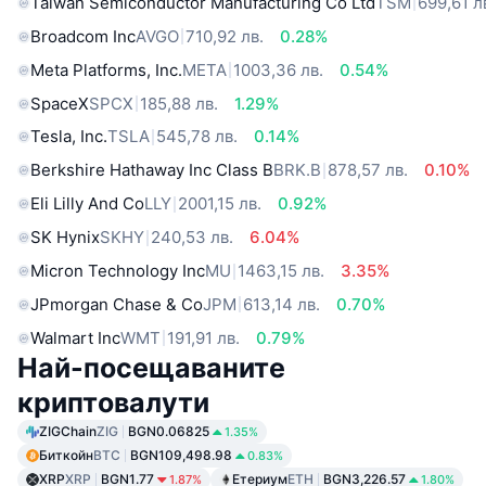
Taiwan Semiconductor Manufacturing Co Ltd
TSM
699,61 л
Broadcom Inc
AVGO
710,92 лв.
0.28%
Meta Platforms, Inc.
META
1003,36 лв.
0.54%
SpaceX
SPCX
185,88 лв.
1.29%
Tesla, Inc.
TSLA
545,78 лв.
0.14%
Berkshire Hathaway Inc Class B
BRK.B
878,57 лв.
0.10%
Eli Lilly And Co
LLY
2001,15 лв.
0.92%
SK Hynix
SKHY
240,53 лв.
6.04%
Micron Technology Inc
MU
1463,15 лв.
3.35%
JPmorgan Chase & Co
JPM
613,14 лв.
0.70%
Walmart Inc
WMT
191,91 лв.
0.79%
Най-посещаваните
криптовалути
ZIGChain
ZIG
BGN0.06825
1.35%
Биткойн
BTC
BGN109,498.98
0.83%
XRP
XRP
BGN1.77
Етериум
ETH
BGN3,226.57
1.87%
1.80%