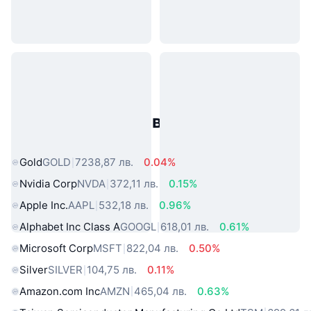
Популярни активи от реалния
свят
Gold
GOLD
7238,87 лв.
0.04%
Nvidia Corp
NVDA
372,11 лв.
0.15%
Apple Inc.
AAPL
532,18 лв.
0.96%
Alphabet Inc Class A
GOOGL
618,01 лв.
0.61%
Microsoft Corp
MSFT
822,04 лв.
0.50%
Silver
SILVER
104,75 лв.
0.11%
Amazon.com Inc
AMZN
465,04 лв.
0.63%