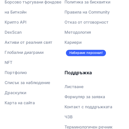
Борсово търгувани фондове
Политика за бисквитки
на Биткойн
Правила на Community
Крипто API
Отказ от отговорност
DexScan
Методология
Активи от реалния свят
Кариери
Глобални диаграми
Набираме персонал!
NFT
Поддръжка
Портфолио
Списък за наблюдение
Листване
Драскулки
Формуляр за заявка
Карта на сайта
Контакт с поддръжката
ЧЗВ
Терминологичен речник