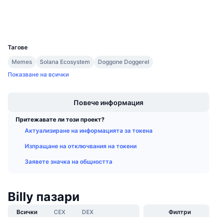
Предстоящи продажби
Портфейли
Проценти на финансиране
Научете и спечелете
UCID
31914
Календари
Тагове
Memes
Solana Ecosystem
Doggone Doggerel
ICO календар
Показване на всички
Boost
Календар на събитията
Повече информация
Притежавате ли този проект?
Актуализиране на информацията за токена
Изпращане на отключвания на токени
Заявете значка на общността
Billy пазари
Всички
CEX
DEX
Филтри