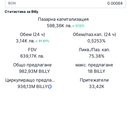
BGN
Набиращи популярност
Крипто ETF-и
Научете повече
CMC MCP
Статистика за Billy
Ново
Пазарна капитализация
Борсово търгувани фондове на Биткойн
x402
Новини
598,36K лв.
0.12%
Крипто
Борсово търгувани фондове на Етериум
Обем (24 ч)
Обем/паз.кап. (24 ч)
Academy
3,14K лв.
0,5253%
91.61%
Политика
FDV
Ликв./Паз. кап.
Технически анализ
Изследвания
639,17K лв.
75.38%
Спорт
Общо предлагане
макс. предлагане
RSI
Видеоклипове
982,93M BILLY
1B BILLY
Финанси
MACD
Циркулиращо предлагане
Притежатели
Терминологичен речник
936,13M BILLY
33,42K
Технологии
Уебсайт
Website
Деривати
Кампании
Социални медии
NFT
Преглед
Договори
3B5wuU...N3pump
Airdrop събития
3.0
Рейтинг (CertiK)
Обща NFT статистика
Ликвидации
Експлоръри
solscan.io
Диамантени награди