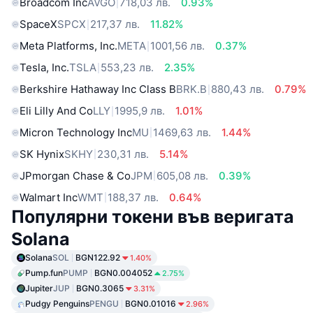
Broadcom Inc
AVGO
718,03 лв.
0.93%
SpaceX
SPCX
217,37 лв.
11.82%
Meta Platforms, Inc.
META
1001,56 лв.
0.37%
Tesla, Inc.
TSLA
553,23 лв.
2.35%
Berkshire Hathaway Inc Class B
BRK.B
880,43 лв.
0.79%
Eli Lilly And Co
LLY
1995,9 лв.
1.01%
Micron Technology Inc
MU
1469,63 лв.
1.44%
SK Hynix
SKHY
230,31 лв.
5.14%
JPmorgan Chase & Co
JPM
605,08 лв.
0.39%
Walmart Inc
WMT
188,37 лв.
0.64%
Популярни токени във веригата
Solana
Solana
SOL
BGN122.92
1.40%
Pump.fun
PUMP
BGN0.004052
2.75%
Jupiter
JUP
BGN0.3065
3.31%
Pudgy Penguins
PENGU
BGN0.01016
2.96%