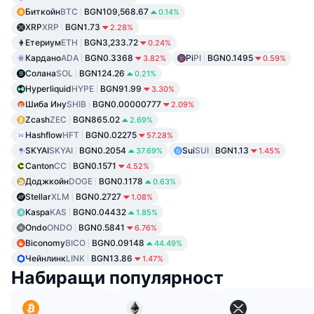
Биткойн
BTC
BGN109,568.67
0.14%
XRP
XRP
BGN1.73
2.28%
Етериум
ETH
BGN3,233.72
0.24%
Кардано
ADA
BGN0.3368
Pi
PI
BGN0.1495
3.82%
0.59%
Солана
SOL
BGN124.26
0.21%
Hyperliquid
HYPE
BGN91.99
3.30%
Шиба Ину
SHIB
BGN0.00000777
2.09%
Zcash
ZEC
BGN865.02
2.69%
Hashflow
HFT
BGN0.02275
57.28%
SKYAI
SKYAI
BGN0.2054
Sui
SUI
BGN1.13
37.69%
1.45%
Canton
CC
BGN0.1571
4.52%
Доджкойн
DOGE
BGN0.1178
0.63%
Stellar
XLM
BGN0.2727
1.08%
Kaspa
KAS
BGN0.04432
1.85%
Ondo
ONDO
BGN0.5841
6.76%
Biconomy
BICO
BGN0.09148
44.49%
Чейнлинк
LINK
BGN13.86
1.47%
Набиращи популярност