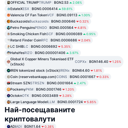
OFFICIAL TRUMP
TRUMP
BGN2.53
2.08%
EstateX
ESX
BGN0.0006414
59.61%
Valencia CF Fan Token
VCF
BGN0.09113
1.00%
Buckazoids
Buckazoids
BGN0.000646
0.32%
Petro Penguins
PENGO
BGN0.000564
4.81%
Smoking Chicken Fish
SCF
BGN0.0006089
0.95%
Retard Finder Coin
RFC
BGN0.0006686
2.04%
LC SHIB
LC
BGN0.0006692
5.35%
HahaYes
RIZO
BGN0.000001406
3.97%
Global X Copper Miners Tokenised ETF
COPXx
BGN146.40
1.25%
(xStock)
IREN tokenized stock (xStock)
IRENx
BGN64.60
1.81%
Coin (reservebankapp.com)
COINS
BGN0.0001667
0.33%
Stream SZN
STRSZN
BGN0.0001664
2.47%
Pockemy
PKM
BGN0.0001746
1.20%
Octokn
OTK
BGN0.0003489
3.28%
Large Language Model
LLM
BGN0.0001724
5.85%
Най-посещаваните
криптовалути
ADI
ADI
BGN11.64
0.38%