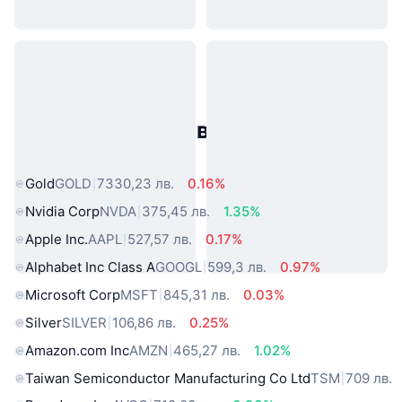
Популярни активи от реалния
свят
Gold
GOLD
7330,23 лв.
0.16%
Nvidia Corp
NVDA
375,45 лв.
1.35%
Apple Inc.
AAPL
527,57 лв.
0.17%
Alphabet Inc Class A
GOOGL
599,3 лв.
0.97%
Microsoft Corp
MSFT
845,31 лв.
0.03%
Silver
SILVER
106,86 лв.
0.25%
Amazon.com Inc
AMZN
465,27 лв.
1.02%
Taiwan Semiconductor Manufacturing Co Ltd
TSM
709 лв.