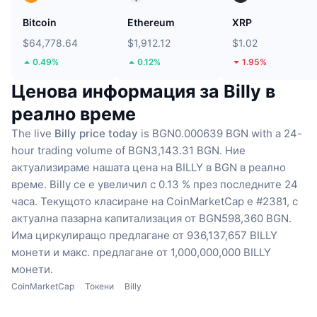
Bitcoin
Ethereum
XRP
$64,778.64
$1,912.12
$1.02
0.49%
0.12%
1.95%
Ценова информация за Billy в
реално време
The live
Billy price today
is BGN0.000639 BGN with a 24-
hour trading volume of BGN3,143.31 BGN.
Ние
актуализираме нашата цена на BILLY в BGN в реално
време.
Billy се е увеличил с 0.13 % през последните 24
часа.
Текущото класиране на CoinMarketCap е #2381, с
актуална пазарна капитализация от BGN598,360 BGN.
Има циркулиращо предлагане от 936,137,657 BILLY
монети
и макс. предлагане от 1,000,000,000 BILLY
монети.
CoinMarketCap
Токени
Billy