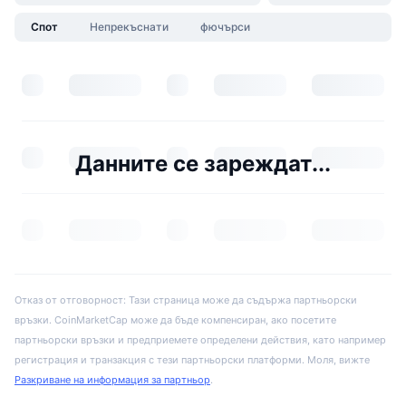
Спот
Непрекъснати
фючърси
Данните се зареждат...
Отказ от отговорност: Тази страница може да съдържа партньорски
връзки. CoinMarketCap може да бъде компенсиран, ако посетите
партньорски връзки и предприемете определени действия, като например
регистрация и транзакция с тези партньорски платформи. Моля, вижте
Разкриване на информация за партньор
.