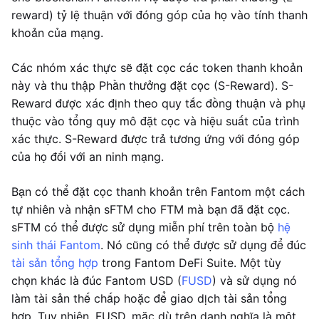
reward) tỷ lệ thuận với đóng góp của họ vào tính thanh
khoản của mạng.
Các nhóm xác thực sẽ đặt cọc các token thanh khoản
này và thu thập Phần thưởng đặt cọc (S-Reward). S-
Reward được xác định theo quy tắc đồng thuận và phụ
thuộc vào tổng quy mô đặt cọc và hiệu suất của trình
xác thực. S-Reward được trả tương ứng với đóng góp
của họ đối với an ninh mạng.
Bạn có thể đặt cọc thanh khoản trên Fantom một cách
tự nhiên và nhận sFTM cho FTM mà bạn đã đặt cọc.
sFTM có thể được sử dụng miễn phí trên toàn bộ
hệ
sinh thái Fantom
. Nó cũng có thể được sử dụng để đúc
tài sản tổng hợp
trong Fantom DeFi Suite. Một tùy
chọn khác là đúc Fantom USD (
FUSD
) và sử dụng nó
làm tài sản thế chấp hoặc để giao dịch tài sản tổng
hợp. Tuy nhiên, FUSD, mặc dù trên danh nghĩa là một