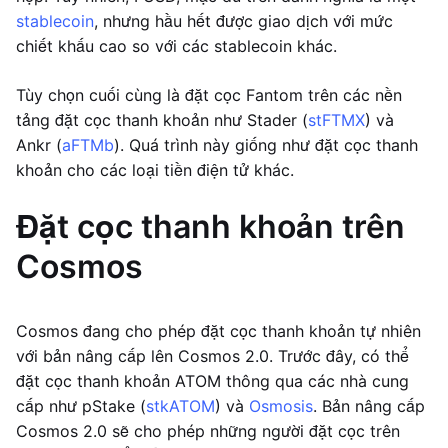
stablecoin
, nhưng hầu hết được giao dịch với mức
chiết khấu cao so với các stablecoin khác.
Tùy chọn cuối cùng là đặt cọc Fantom trên các nền
tảng đặt cọc thanh khoản như Stader (
stFTMX
) và
Ankr (
aFTMb
). Quá trình này giống như đặt cọc thanh
khoản cho các loại tiền điện tử khác.
Đặt cọc thanh khoản trên
Cosmos
Cosmos đang cho phép đặt cọc thanh khoản tự nhiên
với bản nâng cấp lên Cosmos 2.0. Trước đây, có thể
đặt cọc thanh khoản ATOM thông qua các nhà cung
cấp như pStake (
stkATOM
) và
Osmosis
. Bản nâng cấp
Cosmos 2.0 sẽ cho phép những người đặt cọc trên