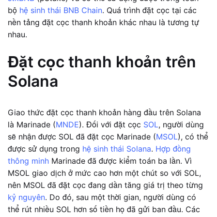
bộ
hệ sinh thái BNB Chain
. Quá trình đặt cọc tại các
nền tảng đặt cọc thanh khoản khác nhau là tương tự
nhau.
Đặt cọc thanh khoản trên
Solana
Giao thức đặt cọc thanh khoản hàng đầu trên Solana
là Marinade (
MNDE
). Đối với đặt cọc
SOL
, người dùng
sẽ nhận được SOL đã đặt cọc Marinade (
MSOL
), có thể
được sử dụng trong
hệ sinh thái Solana
.
Hợp đồng
thông minh
Marinade đã được kiểm toán ba lần. Vì
MSOL giao dịch ở mức cao hơn một chút so với SOL,
nên MSOL đã đặt cọc đang dần tăng giá trị theo từng
kỷ nguyên
. Do đó, sau một thời gian, người dùng có
thể rút nhiều SOL hơn số tiền họ đã gửi ban đầu. Các