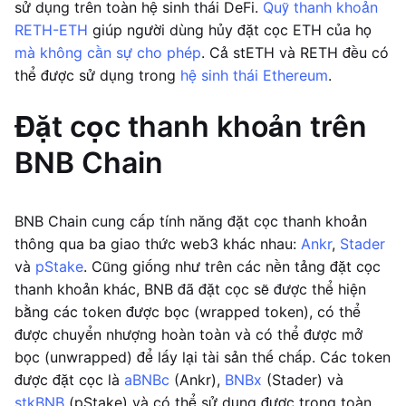
sử dụng trên toàn hệ sinh thái DeFi.
Quỹ thanh khoản
RETH-ETH
giúp người dùng hủy đặt cọc ETH của họ
mà không cần sự cho phép
. Cả stETH và RETH đều có
thể được sử dụng trong
hệ sinh thái Ethereum
.
Đặt cọc thanh khoản trên
BNB Chain
BNB Chain cung cấp tính năng đặt cọc thanh khoản
thông qua ba giao thức web3 khác nhau:
Ankr
,
Stader
và
pStake
. Cũng giống như trên các nền tảng đặt cọc
thanh khoản khác, BNB đã đặt cọc sẽ được thể hiện
bằng các token được bọc (wrapped token), có thể
được chuyển nhượng hoàn toàn và có thể được mở
bọc (unwrapped) để lấy lại tài sản thế chấp. Các token
được đặt cọc là
aBNBc
(Ankr),
BNBx
(Stader) và
stkBNB
(pStake) và có thể sử dụng được trong toàn