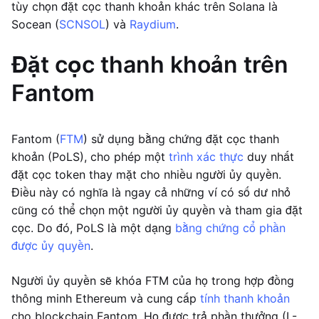
tùy chọn đặt cọc thanh khoản khác trên Solana là
Socean (
SCNSOL
) và
Raydium
.
Đặt cọc thanh khoản trên
Fantom
Fantom (
FTM
) sử dụng bằng chứng đặt cọc thanh
khoản (PoLS), cho phép một
trình xác thực
duy nhất
đặt cọc token thay mặt cho nhiều người ủy quyền.
Điều này có nghĩa là ngay cả những ví có số dư nhỏ
cũng có thể chọn một người ủy quyền và tham gia đặt
cọc. Do đó, PoLS là một dạng
bằng chứng cổ phần
được ủy quyền
.
Người ủy quyền sẽ khóa FTM của họ trong hợp đồng
thông minh Ethereum và cung cấp
tính thanh khoản
cho blockchain Fantom. Họ được trả phần thưởng (L-