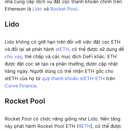
nhà cung cấp dịch vụ đặt cọc thanh khoản chính trên
Ethereum là
Lido
và
Rocket Pool
.
Lido
Lido không có giới hạn trên đối với việc đặt cọc ETH
và đổi lại sẽ phát hành
stETH
, có thể được sử dụng để
cho vay
, thế chấp và các mục đích DeFi khác. ETH
được đặt cọc sẽ tạo ra phần thưởng, được cập nhật
hàng ngày. Người dùng có thể nhận ETH gốc cho
stETH của họ từ
quỹ thanh khoản stETH-ETH
trên
Curve Finance
.
Rocket Pool
Rocket Pool có chức năng giống như Lido. Nền tảng
này phát hành Rocket Pool ETH (
RETH
), có thể được