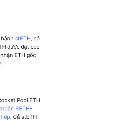
át hành
stETH
, có
ETH được đặt cọc
ể nhận ETH gốc
e
.
Rocket Pool ETH
khoản RETH-
phép
. Cả stETH