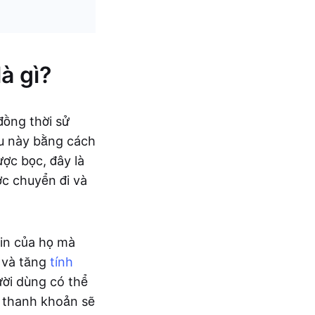
à gì?
đồng thời sử
ều này bằng cách
ợc bọc, đây là
c chuyển đi và
in của họ mà
và tăng
tính
ười dùng có thể
ọc thanh khoản sẽ