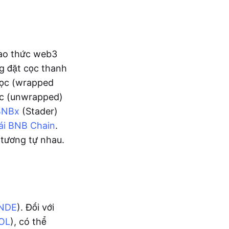
iao thức web3
g đặt cọc thanh
bọc (wrapped
ọc (unwrapped)
BNBx
(Stader)
hái BNB Chain
.
 tương tự nhau.
NDE
). Đối với
OL
), có thể