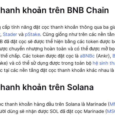
thanh khoản trên BNB Chain
 cấp tính năng đặt cọc thanh khoản thông qua ba g
r
,
Stader
và
pStake
. Cũng giống như trên các nền tản
 đã đặt cọc sẽ được thể hiện bằng các token được 
 được chuyển nhượng hoàn toàn và có thể được mở b
ản thế chấp. Các token được đặt cọc là
aBNBc
(Ankr),
ke) và có thể sử dụng được trong toàn bộ
hệ sinh t
ọc tại các nền tảng đặt cọc thanh khoản khác nhau là
thanh khoản trên Solana
ọc thanh khoản hàng đầu trên Solana là Marinade (
M
gười dùng sẽ nhận được SOL đã đặt cọc Marinade (
MS