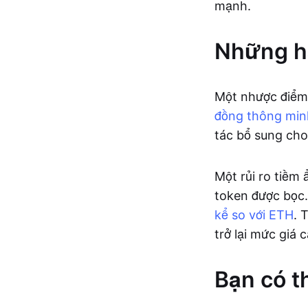
mạnh.
Những hạ
Một nhược điểm 
đồng thông min
tác bổ sung cho
Một rủi ro tiềm ẩ
token được bọc.
kể so với ETH
. 
trở lại mức giá 
Bạn có t