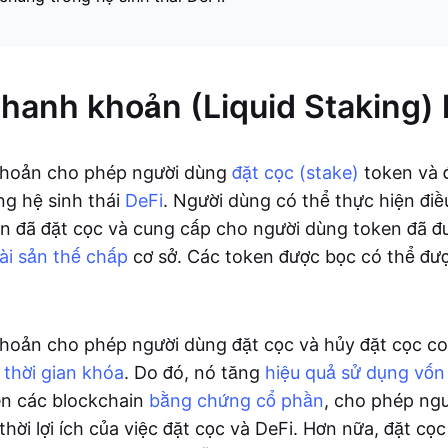
thanh khoản (Liquid Staking) l
khoản cho phép người dùng
đặt cọc (stake)
token và 
g hệ sinh thái
DeFi
. Người dùng có thể thực hiện đi
n đã đặt cọc và cung cấp cho người dùng token đã đư
tài sản thế chấp
cơ sở. Các token được bọc có thể đượ
hoản cho phép người dùng đặt cọc và hủy đặt cọc co
u
thời gian khóa
. Do đó, nó tăng
hiệu quả sử dụng vốn
n các blockchain
bằng chứng cổ phần
, cho phép ng
thời lợi ích của việc đặt cọc và DeFi. Hơn nữa, đặt c