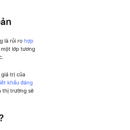
oản
 là rủi ro
hợp
m một lớp tương
c.
giá trị của
iết khấu đáng
 thị trường sẽ
?