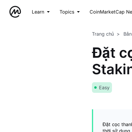
Learn
Topics
CoinMarketCap N
Trang chủ
Bản
Đặt c
Staki
Easy
Đặt cọc than
thời sử dụng 