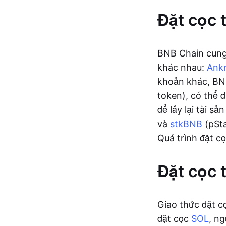
Đặt cọc 
BNB Chain cung
khác nhau:
Ank
khoản khác, BNB
token), có thể
để lấy lại tài s
và
stkBNB
(pSta
Quá trình đặt c
Đặt cọc 
Giao thức đặt c
đặt cọc
SOL
, n