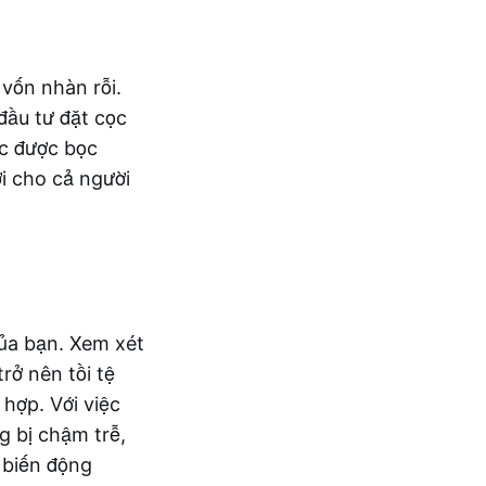
 vốn nhàn rỗi.
đầu tư đặt cọc
ọc được bọc
ợi cho cả người
của bạn. Xem xét
rở nên tồi tệ
hợp. Với việc
g bị chậm trễ,
 biến động