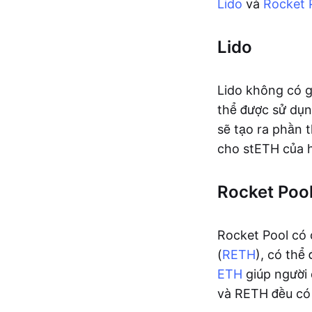
Lido
và
Rocket 
Lido
Lido không có gi
thể được sử dụ
sẽ tạo ra phần 
cho stETH của 
Rocket Poo
Rocket Pool có
(
RETH
), có thể
ETH
giúp người
và RETH đều có