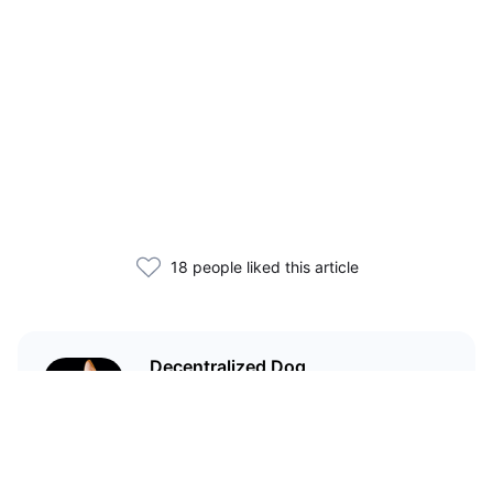
18 people liked this article
Decentralized Dog
I'm just your average dog... Only
decentralized; also... I'm not your
average dog.