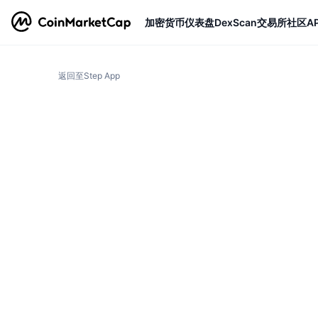
加密货币
仪表盘
DexScan
交易所
社区
AP
返回至Step App