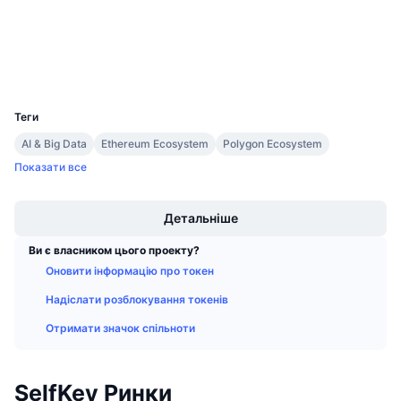
Майбутні розпродажі
etherscan.io
Ставки фінансування
Дослідники
Навчайся та заробляй
Гаманці
UCID
Календарі
2398
Теги
Календар ICO
AI & Big Data
Ethereum Ecosystem
Polygon Ecosystem
Показати все
Календар Подій
Boost
Детальніше
Ви є власником цього проекту?
Оновити інформацію про токен
Надіслати розблокування токенів
Отримати значок спільноти
SelfKey Ринки