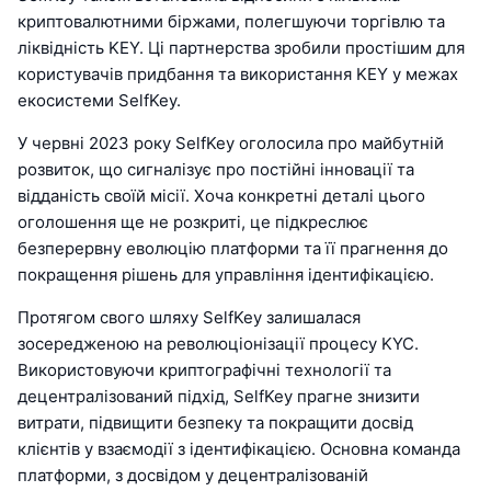
криптовалютними біржами, полегшуючи торгівлю та
ліквідність KEY. Ці партнерства зробили простішим для
користувачів придбання та використання KEY у межах
екосистеми SelfKey.
У червні 2023 року SelfKey оголосила про майбутній
розвиток, що сигналізує про постійні інновації та
відданість своїй місії. Хоча конкретні деталі цього
оголошення ще не розкриті, це підкреслює
безперервну еволюцію платформи та її прагнення до
покращення рішень для управління ідентифікацією.
Протягом свого шляху SelfKey залишалася
зосередженою на революціонізації процесу KYC.
Використовуючи криптографічні технології та
децентралізований підхід, SelfKey прагне знизити
витрати, підвищити безпеку та покращити досвід
клієнтів у взаємодії з ідентифікацією. Основна команда
платформи, з досвідом у децентралізованій