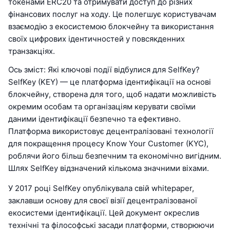
токенами ERC20 та отримувати доступ до різних
фінансових послуг на ходу. Це полегшує користувачам
взаємодію з екосистемою блокчейну та використання
своїх цифрових ідентичностей у повсякденних
транзакціях.
Ось зміст: Які ключові події відбулися для SelfKey?
SelfKey (KEY) — це платформа ідентифікації на основі
блокчейну, створена для того, щоб надати можливість
окремим особам та організаціям керувати своїми
даними ідентифікації безпечно та ефективно.
Платформа використовує децентралізовані технології
для покращення процесу Know Your Customer (KYC),
роблячи його більш безпечним та економічно вигідним.
Шлях SelfKey відзначений кількома значними віхами.
У 2017 році SelfKey опублікувала свій whitepaper,
заклавши основу для своєї візії децентралізованої
екосистеми ідентифікації. Цей документ окреслив
технічні та філософські засади платформи, створюючи