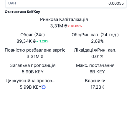
UAH
В тренді
Криптовалютні ETF
Навчайтеся
CMC Протокол контексту моделі
Статистика SelfKey
Нове
Ринкова Капіталізація
Біткоїн ETF
x402
Новини
3,31M ₴
18.89%
Крипто
Эфириум ETF
Обсяг (24г)
Обс/Рин.кап. (24 год.)
Студент
89,34K ₴
2,69%
1.26%
Політика
Повністю розбавлена вартість (FDV)
Ліквідація/Рин. кап.
Технічний аналіз
Дослідження
3,31M ₴
0.01%
Спорт
Загальна пропозиція
Макс. постачання
RSI
Відео
5,99B KEY
6B KEY
Фінанси
MACD
Циркуляційна пропозиція
Власники
Словник
5,99B KEY
17,23K
Технології
Вебсайти
Website
Whitepaper
Деривативи
Кампанії
Соціальні
NFT
Огляд
Airdrops
0x4cc1...3296e7
Контракти
Загальна статистика NFT
Ліквідації
3.1
Винагороди у Діамантах
Рейтинг (CertiK)