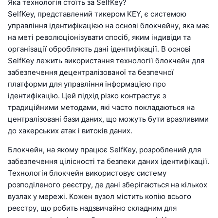
Яка технологія стоїть за SelfKey?
SelfKey, представлений тикером KEY, є системою
управління ідентифікацією на основі блокчейну, яка має
на меті революціонізувати спосіб, яким індивіди та
організації обробляють дані ідентифікації. В основі
SelfKey лежить використання технології блокчейн для
забезпечення децентралізованої та безпечної
платформи для управління інформацією про
ідентифікацію. Цей підхід різко контрастує з
традиційними методами, які часто покладаються на
централізовані бази даних, що можуть бути вразливими
до хакерських атак і витоків даних.
Блокчейн, на якому працює SelfKey, розроблений для
забезпечення цілісності та безпеки даних ідентифікації.
Технологія блокчейн використовує систему
розподіленого реєстру, де дані зберігаються на кількох
вузлах у мережі. Кожен вузол містить копію всього
реєстру, що робить надзвичайно складним для