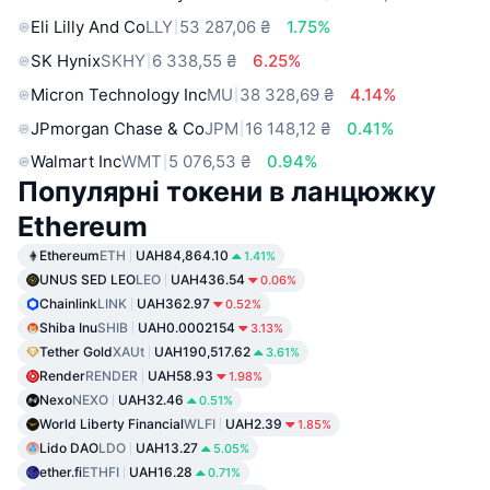
Eli Lilly And Co
LLY
53 287,06 ₴
1.75%
SK Hynix
SKHY
6 338,55 ₴
6.25%
Micron Technology Inc
MU
38 328,69 ₴
4.14%
JPmorgan Chase & Co
JPM
16 148,12 ₴
0.41%
Walmart Inc
WMT
5 076,53 ₴
0.94%
Популярні токени в ланцюжку
Ethereum
Ethereum
ETH
UAH84,864.10
1.41%
UNUS SED LEO
LEO
UAH436.54
0.06%
Chainlink
LINK
UAH362.97
0.52%
Shiba Inu
SHIB
UAH0.0002154
3.13%
Tether Gold
XAUt
UAH190,517.62
3.61%
Render
RENDER
UAH58.93
1.98%
Nexo
NEXO
UAH32.46
0.51%
World Liberty Financial
WLFI
UAH2.39
1.85%
Lido DAO
LDO
UAH13.27
5.05%
ether.fi
ETHFI
UAH16.28
0.71%