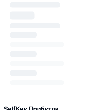
SelfKey Прибуток