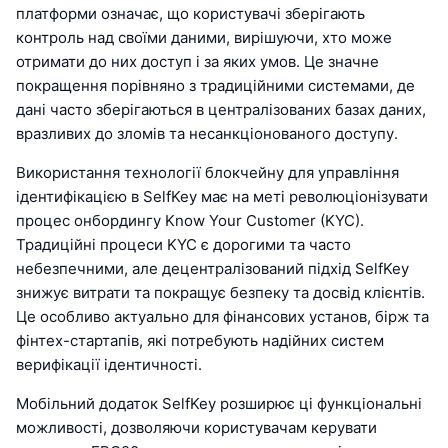
платформи означає, що користувачі зберігають
контроль над своїми даними, вирішуючи, хто може
отримати до них доступ і за яких умов. Це значне
покращення порівняно з традиційними системами, де
дані часто зберігаються в централізованих базах даних,
вразливих до зломів та несанкціонованого доступу.
Використання технології блокчейну для управління
ідентифікацією в SelfKey має на меті революціонізувати
процес онбордингу Know Your Customer (KYC).
Традиційні процеси KYC є дорогими та часто
небезпечними, але децентралізований підхід SelfKey
знижує витрати та покращує безпеку та досвід клієнтів.
Це особливо актуально для фінансових установ, бірж та
фінтех-стартапів, які потребують надійних систем
верифікації ідентичності.
Мобільний додаток SelfKey розширює ці функціональні
можливості, дозволяючи користувачам керувати