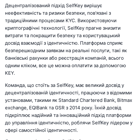
Децентралізований підхід SelfKey вирішує
неефективність та ризики безпеки, пов'язані з
традиційними процесами KYC. Використовуючи
криптографічні технології, SelfKey прагне знизити
витрати та покращити безпеку та користувацький
досвід взаємодії з ідентичністю. Платформа сприяє
безперешкодним заявкам на реальні послуги, такі як
банківські рахунки або реєстрація компаній, всього
одним кліком, все це можна оплатити за допомогою
KEY.
Команда, що стоїть за SelfKey, має великий досвід у
децентралізованій ідентичності, працюючи з відомими
установами, такими як Standard Chartered Bank, Bitmax
exchange, EQIBank та GSR з 2014 року. Їхній досвід
підкріплює надійний та інноваційний підхід платформи
до управління ідентичністю, роблячи SelfKey лідером у
сфері самостійної ідентичності.