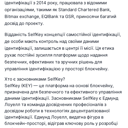
ідентифікації з 2014 року, працювала з відомими
організаціями, такими як Standard Chartered Bank,
Bitmax exchange, EQIBank та GSR, приносячи багатий
досвід до проекту.
Відданість SelfKey концепції самостійної ідентифікації,
де особи мають контроль над своїми даними
ідентифікації, залишається в центрі її місії. Ця етика
рухає постійні зусилля платформи щодо надання
безпечних, ефективних та зручних рішень для
управління ідентифікацією у просторі блокчейну.
Хто є засновниками SelfKey?
SelfKey (KEY) — це платформа на основі блокчейну,
призначена для безпечного та ефективного управління
даними ідентифікації. Засновниками SelfKey є Едмунд
Лоуелл та команда досвідчених професіоналів з
досвідом роботи в технологіях децентралізованої
ідентифікації. Едмунд Лоуелл, видатна фігура в
блокчейн-просторі, відіграв ключову роль у розробці