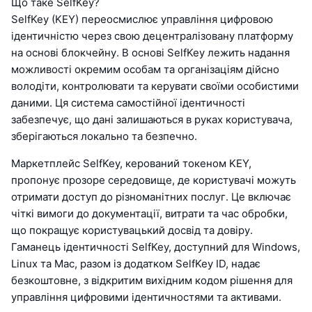
Що таке SelfKey?
SelfKey (KEY) переосмислює управління цифровою
ідентичністю через свою децентралізовану платформу
на основі блокчейну. В основі SelfKey лежить надання
можливості окремим особам та організаціям дійсно
володіти, контролювати та керувати своїми особистими
даними. Ця система самостійної ідентичності
забезпечує, що дані залишаються в руках користувача,
зберігаються локально та безпечно.
Маркетплейс SelfKey, керований токеном KEY,
пропонує прозоре середовище, де користувачі можуть
отримати доступ до різноманітних послуг. Це включає
чіткі вимоги до документації, витрати та час обробки,
що покращує користувацький досвід та довіру.
Гаманець ідентичності SelfKey, доступний для Windows,
Linux та Mac, разом із додатком SelfKey ID, надає
безкоштовне, з відкритим вихідним кодом рішення для
управління цифровими ідентичностями та активами.