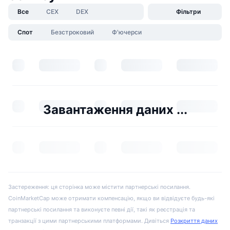
Все
CEX
DEX
Фільтри
Спот
Безстроковий
Ф'ючерси
Завантаження даних ...
Застереження: ця сторінка може містити партнерські посилання.
CoinMarketCap може отримати компенсацію, якщо ви відвідуєте будь-які
партнерські посилання та виконуєте певні дії, такі як реєстрація та
транзакції з цими партнерськими платформами. Дивіться
Розкриття даних