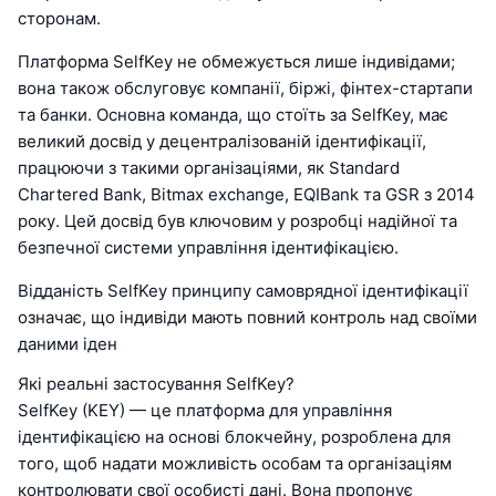
сторонам.
Платформа SelfKey не обмежується лише індивідами;
вона також обслуговує компанії, біржі, фінтех-стартапи
та банки. Основна команда, що стоїть за SelfKey, має
великий досвід у децентралізованій ідентифікації,
працюючи з такими організаціями, як Standard
Chartered Bank, Bitmax exchange, EQIBank та GSR з 2014
року. Цей досвід був ключовим у розробці надійної та
безпечної системи управління ідентифікацією.
Відданість SelfKey принципу самоврядної ідентифікації
означає, що індивіди мають повний контроль над своїми
даними іден
Які реальні застосування SelfKey?
SelfKey (KEY) — це платформа для управління
ідентифікацією на основі блокчейну, розроблена для
того, щоб надати можливість особам та організаціям
контролювати свої особисті дані. Вона пропонує