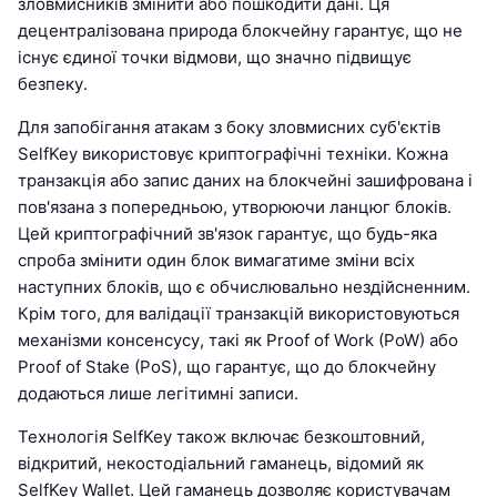
зловмисників змінити або пошкодити дані. Ця
децентралізована природа блокчейну гарантує, що не
існує єдиної точки відмови, що значно підвищує
безпеку.
Для запобігання атакам з боку зловмисних суб'єктів
SelfKey використовує криптографічні техніки. Кожна
транзакція або запис даних на блокчейні зашифрована і
пов'язана з попередньою, утворюючи ланцюг блоків.
Цей криптографічний зв'язок гарантує, що будь-яка
спроба змінити один блок вимагатиме зміни всіх
наступних блоків, що є обчислювально нездійсненним.
Крім того, для валідації транзакцій використовуються
механізми консенсусу, такі як Proof of Work (PoW) або
Proof of Stake (PoS), що гарантує, що до блокчейну
додаються лише легітимні записи.
Технологія SelfKey також включає безкоштовний,
відкритий, некостодіальний гаманець, відомий як
SelfKey Wallet. Цей гаманець дозволяє користувачам