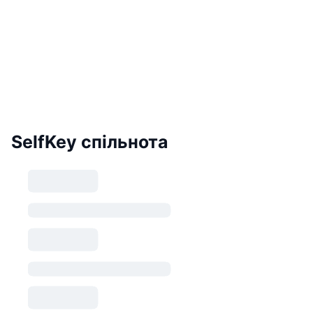
SelfKey спільнота