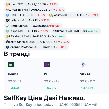
Zcash
ZEC
UAH22,066.76
4.82%
Шиба іну
SHIB
UAH0.0002104
3.47%
Sui
SUI
UAH30.10
Догікоїн
DOGE
UAH3.07
1.85%
1.33%
Stellar
XLM
UAH7.17
3.72%
Pump.fun
PUMP
UAH0.1045
8.23%
Kaspa
KAS
UAH1.13
SKYAI
SKYAI
UAH3.63
2.98%
47.52%
PAX Gold
PAXG
UAH190,541.40
1.69%
Terra Classic
LUNC
UAH0.002163
2.56%
Lorenzo Protocol
BANK
UAH1.93
8.00%
В тренді
Heima
Pi
SKYAI
$0.2561
$0.09313
$0.08112
34.3%
6.79%
47.38%
SelfKey Ціна Дані Наживо.
The live
SelfKey price today
is UAH0.000552 UAH with a