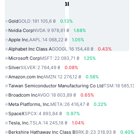
Популярні активи реального
світу
Gold
GOLD
191 105,6 ₴
0.13%
Nvidia Corp
NVDA
9 978,61 ₴
1.68%
Apple Inc.
AAPL
14 068,22 ₴
1.05%
Alphabet Inc Class A
GOOGL
16 154,48 ₴
0.43%
Microsoft Corp
MSFT
22 093,71 ₴
1.25%
Silver
SILVER
2 764,49 ₴
0.08%
Amazon.com Inc
AMZN
12 276,12 ₴
0.58%
Taiwan Semiconductor Manufacturing Co Ltd
TSM
18 585,1
Broadcom Inc
AVGO
18 603,89 ₴
0.65%
Meta Platforms, Inc.
META
26 416,47 ₴
0.22%
SpaceX
SPCX
4 893,84 ₴
0.97%
Tesla, Inc.
TSLA
14 245,18 ₴
1.04%
Berkshire Hathaway Inc Class B
BRK.B
23 318,93 ₴
0.40