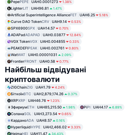
Pepe
PEPE
UAH0.0001273
1.38%
Lighter
LIT
UAH96.81
1.47%
Artificial Superintelligence Alliance
FET
UAH6.25
5.18%
Curve DAO Token
CRV
UAH9.14
0.53%
SPX6900
SPX
UAH14.57
0.70%
ADAPad
ADAPAD
UAH0.03877
12.84%
VGX Token
VGX
UAH0.004855
0.33%
PEAKDEFI
PEAK
UAH0.002761
0.80%
Wat
WAT
UAH0.00001031
2.09%
Frontier
FRONT
UAH0.58
0.77%
Найбільш відвідувані
криптовалюти
ZIGChain
ZIG
UAH1.79
4.24%
Біткоїн
BTC
UAH2,879,174.26
0.37%
XRP
XRP
UAH46.76
1.23%
Эфириум
ETH
UAH85,215.50
Pi
PI
UAH4.17
1.98%
6.89%
Солана
SOL
UAH3,273.54
0.65%
Кардано
ADA
UAH8.57
0.16%
Hyperliquid
HYPE
UAH2,466.02
3.33%
Heima
HEI
UAH11.47
34.43%