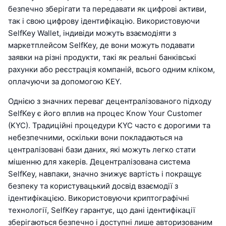
безпечно зберігати та передавати як цифрові активи,
так і свою цифрову ідентифікацію. Використовуючи
SelfKey Wallet, індивіди можуть взаємодіяти з
маркетплейсом SelfKey, де вони можуть подавати
заявки на різні продукти, такі як реальні банківські
рахунки або реєстрація компаній, всього одним кліком,
оплачуючи за допомогою KEY.
Однією з значних переваг децентралізованого підходу
SelfKey є його вплив на процес Know Your Customer
(KYC). Традиційні процедури KYC часто є дорогими та
небезпечними, оскільки вони покладаються на
централізовані бази даних, які можуть легко стати
мішенню для хакерів. Децентралізована система
SelfKey, навпаки, значно знижує вартість і покращує
безпеку та користувацький досвід взаємодії з
ідентифікацією. Використовуючи криптографічні
технології, SelfKey гарантує, що дані ідентифікації
зберігаються безпечно і доступні лише авторизованим