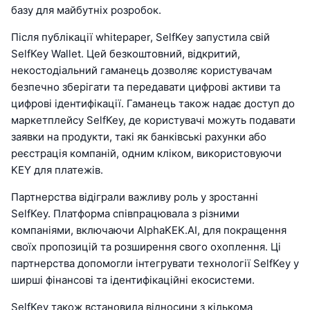
базу для майбутніх розробок.
Після публікації whitepaper, SelfKey запустила свій
SelfKey Wallet. Цей безкоштовний, відкритий,
некостодіальний гаманець дозволяє користувачам
безпечно зберігати та передавати цифрові активи та
цифрові ідентифікації. Гаманець також надає доступ до
маркетплейсу SelfKey, де користувачі можуть подавати
заявки на продукти, такі як банківські рахунки або
реєстрація компаній, одним кліком, використовуючи
KEY для платежів.
Партнерства відіграли важливу роль у зростанні
SelfKey. Платформа співпрацювала з різними
компаніями, включаючи AlphaKEK.AI, для покращення
своїх пропозицій та розширення свого охоплення. Ці
партнерства допомогли інтегрувати технології SelfKey у
ширші фінансові та ідентифікаційні екосистеми.
SelfKey також встановила відносини з кількома