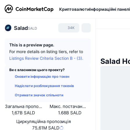
Криптовалюти
Інформаційні панелі
Salad
34K
SALD
This is a preview page.
For more details on listing tiers, refer to
Listings Review Criteria Section B - (3).
Salad Н
Ви є власником цього проекту?
Оновити інформацію про токен
Надіслати розблокування токенів
Отримати значок спільноти
Загальна пропозиція
Макс. постачання
1,67B SALD
1.68B SALD
Циркуляційна пропозиція
75,61M SALD