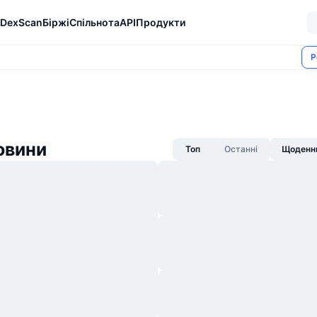
DexScan
Біржі
Спільнота
API
Продукти
Р
овини
Топ
Останні
Щоденни