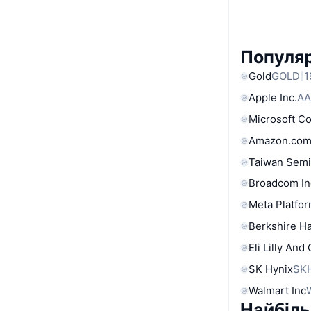
Популяр
Gold
GOLD
1
Apple Inc.
AA
Microsoft C
Amazon.com
Taiwan Semi
Broadcom In
Meta Platfor
Berkshire Ha
Eli Lilly And
SK Hynix
SK
Walmart Inc
Найбіль