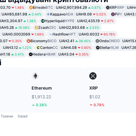
03.70
Біткоїн
BTC
UAH2,907,994.29
XRP
XRP
UAH4
1.46%
0.87%
UAH85,681.98
Кардано
ADA
UAH9.06
Pi
PI
UAH3.
0.44%
0.02%
UAH3,304.97
Hyperliquid
HYPE
UAH2,435.19
1.38%
2.67%
UAH5.28
Zcash
ZEC
UAH22,893.68
19.08%
3.53%
UAH0.0002069
Hashflow
HFT
UAH0.6032
1.66%
60.78%
0.07
Biconomy
BICO
UAH2.41
Ondo
ONDO
UAH15.
0.35%
38.45%
E
UAH3.12
Canton
CC
UAH4.08
Stellar
XLM
UAH7.2
1.22%
0.60%
H1.18
Hedera
HBAR
UAH3.04
3.41%
0.35%
і
Ethereum
XRP
$1,913.22
$1.02
0.38%
0.79%
Токени
Salad