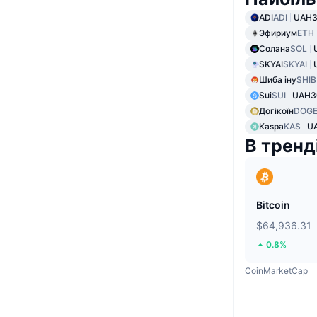
ADI
ADI
UAH3
Эфириум
ETH
Солана
SOL
SKYAI
SKYAI
Шиба іну
SHIB
Sui
SUI
UAH3
Догікоїн
DOG
Kaspa
KAS
UA
В тренд
Bitcoin
$64,936.31
0.8%
CoinMarketCap