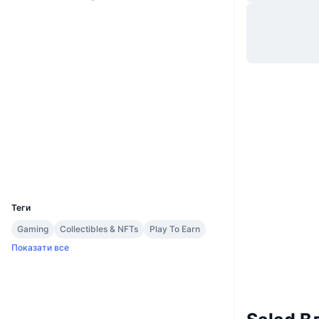
Вебсайти
Website
Whitepaper
Соціальні
0x5582...BA636f
Контракти
Аудити
Дослідники
etherscan.io
Гаманці
UCID
24899
Теги
Gaming
Collectibles & NFTs
Play To Earn
Показати все