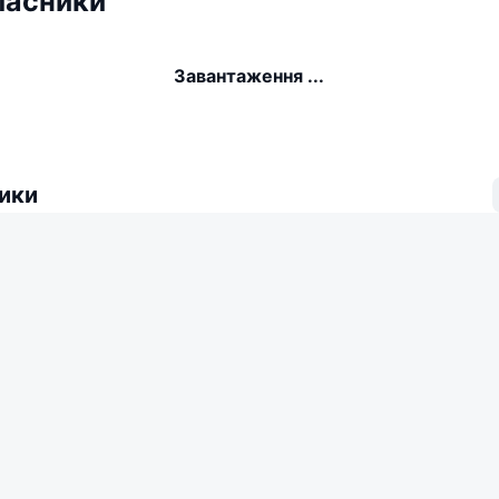
ласники
Завантаження ...
ики