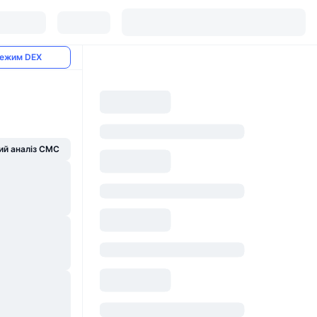
ежим DEX
й аналіз CMC