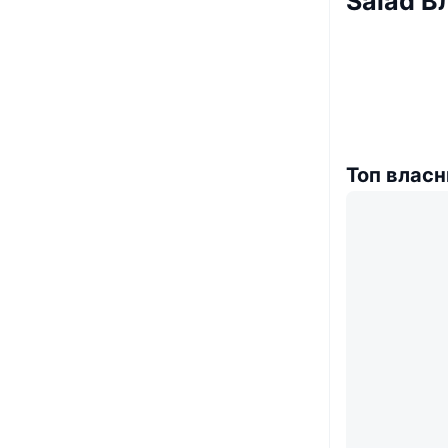
Salad В
Топ власн