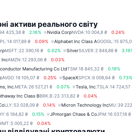
ні активи реального світу
94 425,38 ₴
2.16%
Nvidia Corp
NVDA
10 004,8 ₴
0.24%
PL
14 017,89 ₴
0.09%
Alphabet Inc Class A
GOOGL
15 875,0
orp
MSFT
22 390,16 ₴
0.02%
Silver
SILVER
2 846,88 ₴
3.19
 Inc
AMZN
12 293,06 ₴
0.03%
conductor Manufacturing Co Ltd
TSM
18 845,32 ₴
0.19%
c
AVGO
19 105,07 ₴
0.25%
SpaceX
SPCX
6 008,64 ₴
0.73
ms, Inc.
META
26 527,21 ₴
0.07%
Tesla, Inc.
TSLA
14 724,57
thaway Inc Class B
BRK.B
23 313,82 ₴
0.04%
 Co
LLY
53 028,09 ₴
0.14%
Micron Technology Inc
MU
39 222
HY
6 184,82 ₴
0.15%
JPmorgan Chase & Co
JPM
16 037,18 ₴
WMT
5 005,22 ₴
0.04%
ш відвідувані криптовалюти