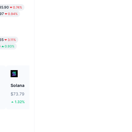
5.90
0.74%
97
0.94%
65
3.11%
6
0.93%
Solana
Biconomy
$73.79
$0.05378
1.32%
38.31%