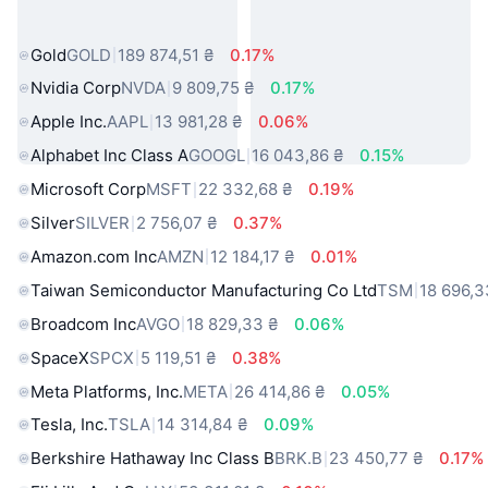
світу
Gold
GOLD
189 874,51 ₴
0.17%
Nvidia Corp
NVDA
9 809,75 ₴
0.17%
Apple Inc.
AAPL
13 981,28 ₴
0.06%
Alphabet Inc Class A
GOOGL
16 043,86 ₴
0.15%
Microsoft Corp
MSFT
22 332,68 ₴
0.19%
Silver
SILVER
2 756,07 ₴
0.37%
Amazon.com Inc
AMZN
12 184,17 ₴
0.01%
Taiwan Semiconductor Manufacturing Co Ltd
TSM
18 696,3
Broadcom Inc
AVGO
18 829,33 ₴
0.06%
SpaceX
SPCX
5 119,51 ₴
0.38%
Meta Platforms, Inc.
META
26 414,86 ₴
0.05%
Tesla, Inc.
TSLA
14 314,84 ₴
0.09%
Berkshire Hathaway Inc Class B
BRK.B
23 450,77 ₴
0.17%