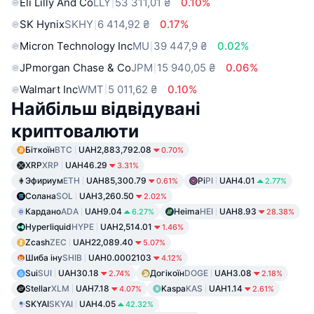
Eli Lilly And Co
LLY
53 311,01 ₴
0.10%
SK Hynix
SKHY
6 414,92 ₴
0.17%
Micron Technology Inc
MU
39 447,9 ₴
0.02%
JPmorgan Chase & Co
JPM
15 940,05 ₴
0.06%
Walmart Inc
WMT
5 011,62 ₴
0.10%
Найбільш відвідувані
криптовалюти
Біткоїн
BTC
UAH2,883,792.08
0.70%
XRP
XRP
UAH46.29
3.31%
Эфириум
ETH
UAH85,300.79
Pi
PI
UAH4.01
0.61%
2.77%
Солана
SOL
UAH3,260.50
2.02%
Кардано
ADA
UAH9.04
Heima
HEI
UAH8.93
6.27%
28.38%
Hyperliquid
HYPE
UAH2,514.01
1.46%
Zcash
ZEC
UAH22,089.40
5.07%
Шиба іну
SHIB
UAH0.0002103
4.12%
Sui
SUI
UAH30.18
Догікоїн
DOGE
UAH3.08
2.74%
2.18%
Stellar
XLM
UAH7.18
Kaspa
KAS
UAH1.14
4.07%
2.61%
SKYAI
SKYAI
UAH4.05
42.32%