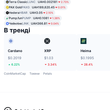
Terra Classic
LUNC
UAH0.002181
2.73%
PAX Gold
PAXG
UAH189,620.45
0.01%
Hedera
HBAR
UAH3.05
2.10%
Pump.fun
PUMP
UAH0.1081
1.38%
Чейнлінк
LINK
UAH366.81
0.04%
В тренді
Cardano
XRP
Heima
$0.2019
$1.03
$0.1995
6.22%
3.34%
28.4%
CoinMarketCap
Токени
Petals