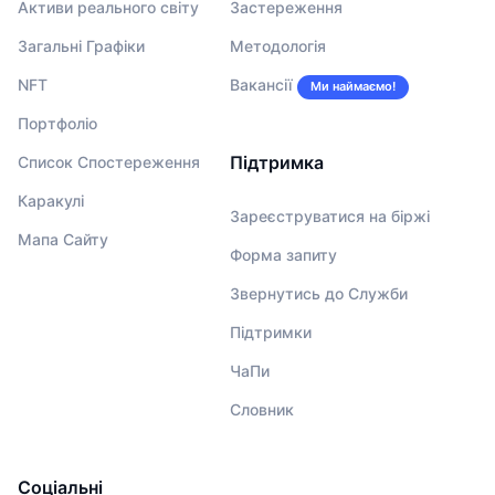
Активи реального світу
Застереження
Загальні Графіки
Методологія
NFT
Вакансії
Ми наймаємо!
Портфоліо
Підтримка
Список Спостереження
Каракулі
Зареєструватися на біржі
Мапа Сайту
Форма запиту
Звернутись до Служби
Підтримки
ЧаПи
Словник
Соціальні