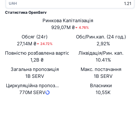
UAH
В тренді
Криптовалютні ETF
Навчайтеся
CMC Протокол контексту моделі
Статистика OpenServ
Нове
Ринкова Капіталізація
Біткоїн ETF
x402
Новини
929,07M ₴
4.76%
Крипто
Эфириум ETF
Обсяг (24г)
Обс/Рин.кап. (24 год.)
Студент
27,14M ₴
2,92%
24.72%
Політика
Повністю розбавлена вартість (FDV)
Ліквідація/Рин. кап.
Технічний аналіз
Дослідження
1,2B ₴
10.41%
Спорт
Загальна пропозиція
Макс. постачання
RSI
Відео
1B SERV
1B SERV
Фінанси
MACD
Циркуляційна пропозиція
Власники
Словник
770M SERV
10,55K
Технології
Вебсайти
Website
Whitepaper
Деривативи
Кампанії
NFT
Соціальні
Огляд
Airdrops
Загальна статистика NFT
0x40e3...E28042
Контракти
Ліквідації
Винагороди у Діамантах