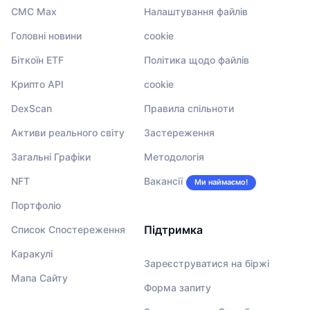
CMC Max
Налаштування файлів
Головні новини
cookie
Біткоїн ETF
Політика щодо файлів
Крипто API
cookie
DexScan
Правила спільноти
Активи реального світу
Застереження
Загальні Графіки
Методологія
NFT
Вакансії
Ми наймаємо!
Портфоліо
Підтримка
Список Спостереження
Каракулі
Зареєструватися на біржі
Мапа Сайту
Форма запиту