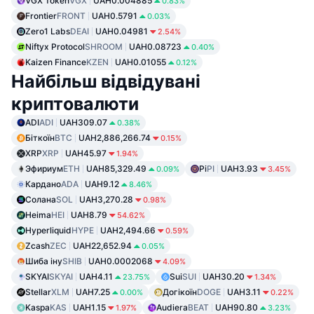
VGX Token
VGX
UAH0.004885
0.83%
Frontier
FRONT
UAH0.5791
0.03%
Zero1 Labs
DEAI
UAH0.04981
2.54%
Niftyx Protocol
SHROOM
UAH0.08723
0.40%
Kaizen Finance
KZEN
UAH0.01055
0.12%
Найбільш відвідувані
криптовалюти
ADI
ADI
UAH309.07
0.38%
Біткоїн
BTC
UAH2,886,266.74
0.15%
XRP
XRP
UAH45.97
1.94%
Эфириум
ETH
UAH85,329.49
Pi
PI
UAH3.93
0.09%
3.45%
Кардано
ADA
UAH9.12
8.46%
Солана
SOL
UAH3,270.28
0.98%
Heima
HEI
UAH8.79
54.62%
Hyperliquid
HYPE
UAH2,494.66
0.59%
Zcash
ZEC
UAH22,652.94
0.05%
Шиба іну
SHIB
UAH0.0002068
4.09%
SKYAI
SKYAI
UAH4.11
Sui
SUI
UAH30.20
23.75%
1.34%
Stellar
XLM
UAH7.25
Догікоїн
DOGE
UAH3.11
0.00%
0.22%
Kaspa
KAS
UAH1.15
Audiera
BEAT
UAH90.80
1.97%
3.23%