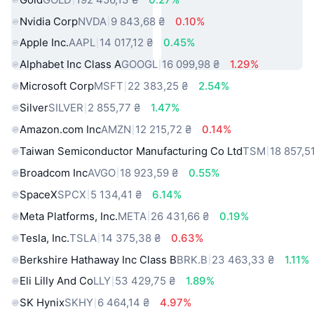
Nvidia Corp
NVDA
9 843,68 ₴
0.10%
Apple Inc.
AAPL
14 017,12 ₴
0.45%
Alphabet Inc Class A
GOOGL
16 099,98 ₴
1.29%
Microsoft Corp
MSFT
22 383,25 ₴
2.54%
Silver
SILVER
2 855,77 ₴
1.47%
Amazon.com Inc
AMZN
12 215,72 ₴
0.14%
Taiwan Semiconductor Manufacturing Co Ltd
TSM
18 857,5
Broadcom Inc
AVGO
18 923,59 ₴
0.55%
SpaceX
SPCX
5 134,41 ₴
6.14%
Meta Platforms, Inc.
META
26 431,66 ₴
0.19%
Tesla, Inc.
TSLA
14 375,38 ₴
0.63%
Berkshire Hathaway Inc Class B
BRK.B
23 463,33 ₴
1.11%
Eli Lilly And Co
LLY
53 429,75 ₴
1.89%
SK Hynix
SKHY
6 464,14 ₴
4.97%