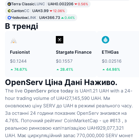
Terra Classic
LUNC
UAH0.002206
0.56%
Canton
CC
UAH3.99
12.06%
Чейнлінк
LINK
UAH366.73
0.44%
В тренді
Fusionist
Stargate Finance
ETHGas
$0.1244
$0.1557
$0.02516
74.67%
28.41%
44.98%
OpenServ Ціна Дані Наживо.
The live
OpenServ price today
is UAH1.21 UAH with a 24-
hour trading volume of UAH27,145,590 UAH.
Ми
оновлюємо ціну SERV до UAH в режимі реального часу.
За останні 24 години показник OpenServ знизився на
4.76%.
Поточний рейтинг CoinMarketCap - це #613 , з
реальною ринковою капіталізацією UAH929,077,321
UAH.
Має циркуляційний запас 770,000,000 SERV монет