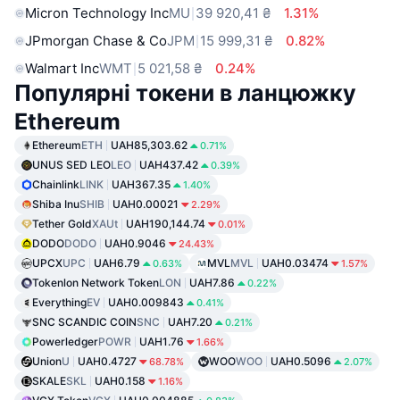
Micron Technology Inc
MU
39 920,41 ₴
1.31%
JPmorgan Chase & Co
JPM
15 999,31 ₴
0.82%
Walmart Inc
WMT
5 021,58 ₴
0.24%
Популярні токени в ланцюжку
Ethereum
Ethereum
ETH
UAH85,303.62
0.71%
UNUS SED LEO
LEO
UAH437.42
0.39%
Chainlink
LINK
UAH367.35
1.40%
Shiba Inu
SHIB
UAH0.00021
2.29%
Tether Gold
XAUt
UAH190,144.74
0.01%
DODO
DODO
UAH0.9046
24.43%
UPCX
UPC
UAH6.79
MVL
MVL
UAH0.03474
0.63%
1.57%
Tokenlon Network Token
LON
UAH7.86
0.22%
Everything
EV
UAH0.009843
0.41%
SNC SCANDIC COIN
SNC
UAH7.20
0.21%
Powerledger
POWR
UAH1.76
1.66%
Union
U
UAH0.4727
WOO
WOO
UAH0.5096
68.78%
2.07%
SKALE
SKL
UAH0.158
1.16%