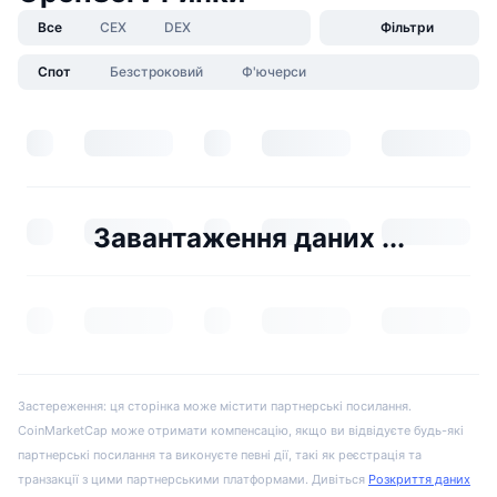
Все
CEX
DEX
Фільтри
Спот
Безстроковий
Ф'ючерси
Завантаження даних ...
Застереження: ця сторінка може містити партнерські посилання.
CoinMarketCap може отримати компенсацію, якщо ви відвідуєте будь-які
партнерські посилання та виконуєте певні дії, такі як реєстрація та
транзакції з цими партнерськими платформами. Дивіться
Розкриття даних