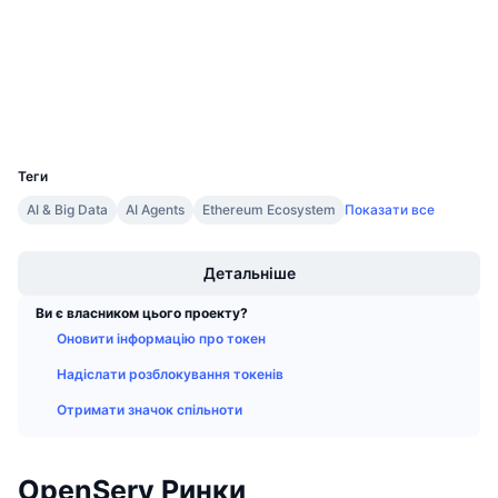
3.7
Майбутні розпродажі
Рейтинг (CertiK)
Ставки фінансування
Навчайся та заробляй
etherscan.io
Дослідники
Календарі
Гаманці
UCID
33964
Календар ICO
Теги
AI & Big Data
AI Agents
Ethereum Ecosystem
Показати все
Календар Подій
Boost
Детальніше
Ви є власником цього проекту?
Оновити інформацію про токен
Надіслати розблокування токенів
Отримати значок спільноти
OpenServ Ринки