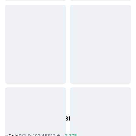
Популярні активи реального
світу
Gold
GOLD
192 456,13 ₴
0.27%