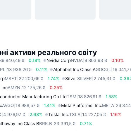
ні активи реального світу
89 840,49 ₴
0.18%
Nvidia Corp
NVDA
9 803,93 ₴
0.10%
PL
13 938,26 ₴
0.11%
Alphabet Inc Class A
GOOGL
16 041,7
orp
MSFT
22 200,66 ₴
1.74%
Silver
SILVER
2 745,31 ₴
0.39
 Inc
AMZN
12 175,26 ₴
0.25%
conductor Manufacturing Co Ltd
TSM
18 826,91 ₴
1.58%
c
AVGO
18 988,57 ₴
1.41%
Meta Platforms, Inc.
META
26 344
X
4 976,97 ₴
2.68%
Tesla, Inc.
TSLA
14 227,05 ₴
1.16%
thaway Inc Class B
BRK.B
23 391,5 ₴
0.71%