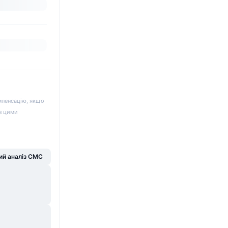
мпенсацію, якщо
 з цими
й аналіз CMC