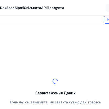
DexScan
Біржі
Спільнота
API
Продукти
Р
Завантаження Даних
Будь ласка, зачекайте, ми завантажуємо дані графіка