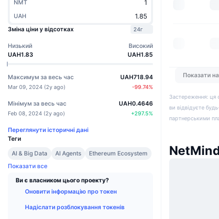
NMT
UAH
Зміна ціни у відсотках
24г
Низький
Високий
UAH1.83
UAH1.85
Показати н
Максимум за весь час
UAH718.94
Mar 09, 2024
(
2y ago
)
-99.74
%
Застереження: ця 
Мінімум за весь час
UAH0.4646
ви відвідуєте будь
Feb 08, 2024
(
2y ago
)
+
297.5
%
партнерськими пл
Переглянути історичні дані
Теги
NetMind
AI & Big Data
AI Agents
Ethereum Ecosystem
Показати все
Ви є власником цього проекту?
Оновити інформацію про токен
Надіслати розблокування токенів