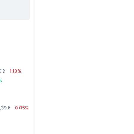
6 ₴
1.13%
%
,39 ₴
0.05%