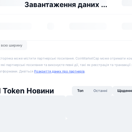
Завантаження даних ...
а всю ширину
сторінка може містити партнерські посилання. CoinMarketCap може отримати ко
-які партнерські посилання та виконуєте певні дії, такі як реєстрація та транзакції
атформами. Дивіться
Розкриття даних про партнерів
.
 Token Новини
Топ
Останні
Щоденни