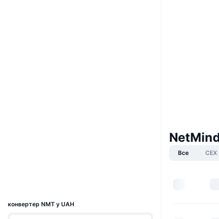
Boost
Website
Whitepaper
Вебсайти
Соціальні
0x03AA...83e8D6
Контракти
4.2
Рейтинг (CertiK)
Аудити
NetMind
etherscan.io
Все
CEX
Дослідники
Гаманці
UCID
29447
конвертер NMT у UAH