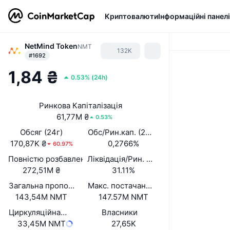
Криптовалюти
Інформаційні панелі
NetMind Token
NMT
132K
#1692
1,84 ₴
0.53%
(
24h
)
Ринкова Капіталізація
61,77M ₴
0.53%
Обсяг (24г)
Обс/Рин.кап. (24 год.)
170,87K ₴
0,2766%
60.97%
Повністю розбавлена вартість (FDV)
Ліквідація/Рин. кап.
272,51M ₴
31.11%
Загальна пропозиція
Макс. постачання
143,54M NMT
147.57M NMT
Циркуляційна пропозиція
Власники
33,45M NMT
27,65K