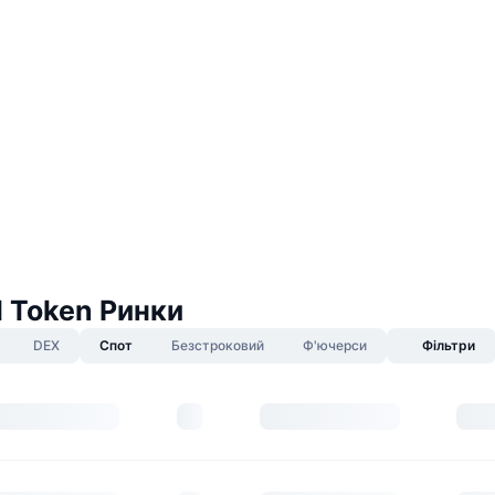
 Token Ринки
DEX
Спот
Безстроковий
Ф'ючерси
Фільтри