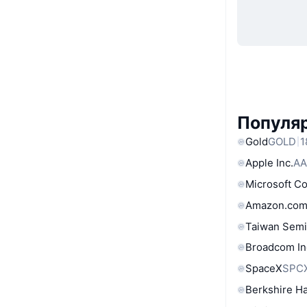
Популяр
Gold
GOLD
1
Apple Inc.
AA
Microsoft C
Amazon.com
Taiwan Semi
Broadcom In
SpaceX
SPC
Berkshire Ha