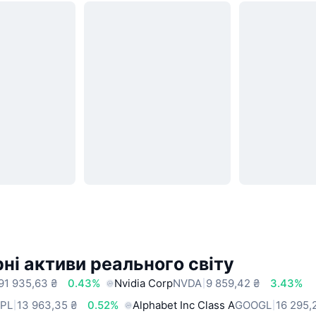
ні активи реального світу
91 935,63 ₴
0.43%
Nvidia Corp
NVDA
9 859,42 ₴
3.43%
PL
13 963,35 ₴
0.52%
Alphabet Inc Class A
GOOGL
16 295,