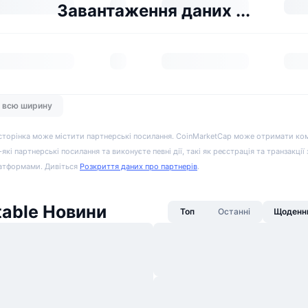
Завантаження даних ...
а всю ширину
сторінка може містити партнерські посилання. CoinMarketCap може отримати ко
-які партнерські посилання та виконуєте певні дії, такі як реєстрація та транзакції
атформами. Дивіться
Розкриття даних про партнерів
.
table Новини
Топ
Останні
Щоденни