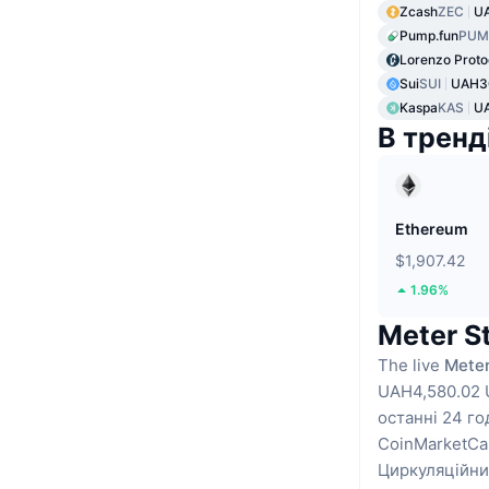
Zcash
ZEC
UA
Pump.fun
PUM
Lorenzo Proto
Sui
SUI
UAH3
Kaspa
KAS
UA
В тренд
Ethereum
$1,907.42
1.96%
Meter S
The live
Meter
UAH4,580.02 
останні 24 го
CoinMarketCa
Циркуляційни