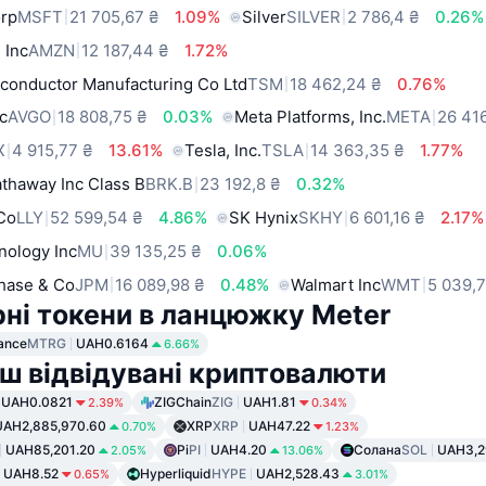
orp
MSFT
21 705,67 ₴
1.09%
Silver
SILVER
2 786,4 ₴
0.26%
 Inc
AMZN
12 187,44 ₴
1.72%
conductor Manufacturing Co Ltd
TSM
18 462,24 ₴
0.76%
c
AVGO
18 808,75 ₴
0.03%
Meta Platforms, Inc.
META
26 41
X
4 915,77 ₴
13.61%
Tesla, Inc.
TSLA
14 363,35 ₴
1.77%
thaway Inc Class B
BRK.B
23 192,8 ₴
0.32%
 Co
LLY
52 599,54 ₴
4.86%
SK Hynix
SKHY
6 601,16 ₴
2.17%
nology Inc
MU
39 135,25 ₴
0.06%
hase & Co
JPM
16 089,98 ₴
0.48%
Walmart Inc
WMT
5 039,7
ні токени в ланцюжку Meter
ance
MTRG
UAH0.6164
6.66%
ш відвідувані криптовалюти
UAH0.0821
ZIGChain
ZIG
UAH1.81
2.39%
0.34%
UAH2,885,970.60
XRP
XRP
UAH47.22
0.70%
1.23%
UAH85,201.20
Pi
PI
UAH4.20
Солана
SOL
UAH3,2
2.05%
13.06%
UAH8.52
Hyperliquid
HYPE
UAH2,528.43
0.65%
3.01%