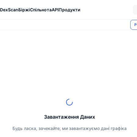
DexScan
Біржі
Спільнота
API
Продукти
Р
Завантаження Даних
Будь ласка, зачекайте, ми завантажуємо дані графіка