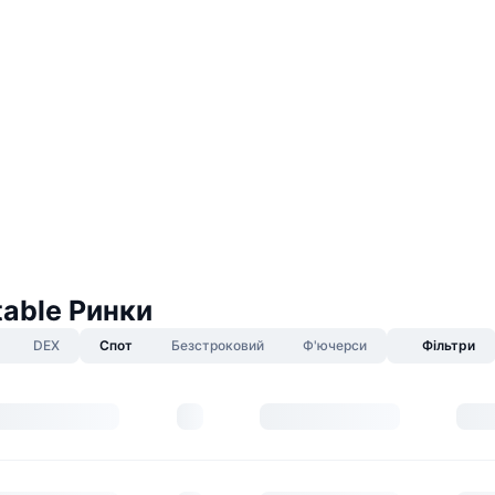
table Ринки
DEX
Спот
Безстроковий
Ф'ючерси
Фільтри