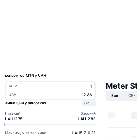
Вебсайти
Website
Whitepaper
Соціальні
Контракти
0x687a...7b13e2
3.2
Рейтинг (CertiK)
scan.meter.io
Дослідники
UCID
6627
конвертер MTR у UAH
Meter S
MTR
UAH
Все
CEX
Зміна ціни у відсотках
24г
Низький
Високий
UAH12.75
UAH12.88
Максимум за весь час
UAH5,710.23