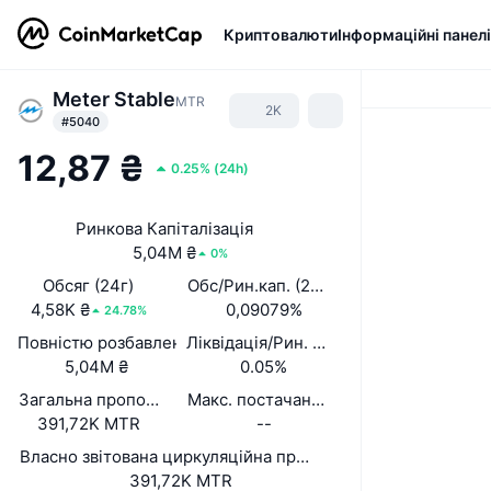
Криптовалюти
Інформаційні панелі
Meter Stable
MTR
2K
#5040
12,87 ₴
0.25%
(
24h
)
Ринкова Капіталізація
5,04M ₴
0%
Обсяг (24г)
Обс/Рин.кап. (24 год.)
4,58K ₴
0,09079%
24.78%
Повністю розбавлена вартість (FDV)
Ліквідація/Рин. кап.
5,04M ₴
0.05%
Загальна пропозиція
Макс. постачання
391,72K MTR
--
Власно звітована циркуляційна пропозиція
391,72K MTR