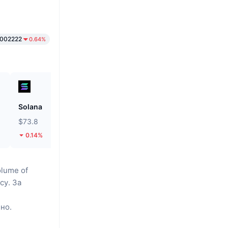
002222
0.64%
Solana
Tether Gold
$73.8
$4,266.98
0.14%
4.68%
olume of
су.
За
но.