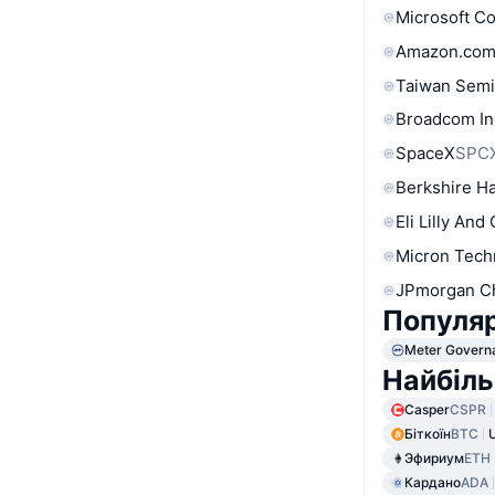
Microsoft C
Amazon.com
Taiwan Semi
Broadcom In
SpaceX
SPC
Berkshire Ha
Eli Lilly And
Micron Tech
JPmorgan C
Популяр
Meter Govern
Найбіль
Casper
CSPR
Біткоїн
BTC
Эфириум
ETH
Кардано
ADA