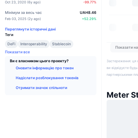
Oct 23, 2020
(
6y ago
)
-99.77
%
Мінімум за весь час
UAH8.46
Feb 03, 2025
(
2y ago
)
+
52.29
%
Переглянути історичні дані
Теги
DeFi
Interoperability
Stablecoin
Показати н
Показати все
Ви є власником цього проекту?
Застереження: ця 
Оновити інформацію про токен
ви відвідуєте будь
партнерськими пл
Надіслати розблокування токенів
Отримати значок спільноти
Meter S