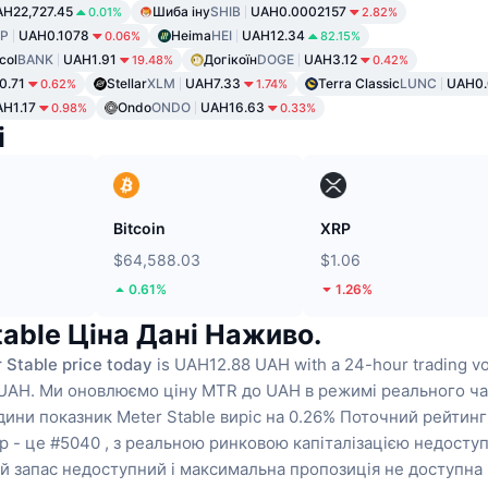
H22,727.45
Шиба іну
SHIB
UAH0.0002157
0.01%
2.82%
P
UAH0.1078
Heima
HEI
UAH12.34
0.06%
82.15%
col
BANK
UAH1.91
Догікоїн
DOGE
UAH3.12
19.48%
0.42%
0.71
Stellar
XLM
UAH7.33
Terra Classic
LUNC
UAH0.
0.62%
1.74%
H1.17
Ondo
ONDO
UAH16.63
0.98%
0.33%
і
Bitcoin
XRP
$64,588.03
$1.06
0.61%
1.26%
table Ціна Дані Наживо.
 Stable price today
is UAH12.88 UAH with a 24-hour trading v
UAH.
Ми оновлюємо ціну MTR до UAH в режимі реального ча
дини показник Meter Stable виріс на 0.26%
Поточний рейтинг
p - це #5040 , з реальною ринковою капіталізацією недоступ
й запас недоступний
і максимальна пропозиція не доступна