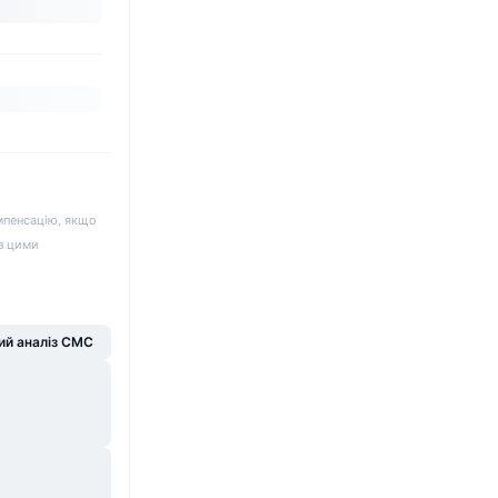
мпенсацію, якщо
 з цими
й аналіз CMC