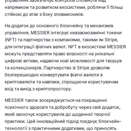
управління забезпечує контроль спільноти над
напрямком та розвитком екосистеми, роблячи її більш
стійкою до атак з боку зловмисників.
На додаток до основного блокчейну та механізмів
управління, MESSIER інтегрує невзаємозамінні токени
(NFT) та партнерства з компаніями, такими як Stripe,
для інтеграції фіатних валют. NFT в екосистемі MESSIER
можуть представляти право власності на унікальні
цифрові активи, надаючи нові можливості для творців
та колекціонерів. Партнерство зі Stripe дозволяє
безперешкодно конвертувати фіатні валюти в
криптовалюти та навпаки, спрощуючи користувачам
вхід та вихід з криптопростору.
MESSIER також зосереджується на покращенні
психічного здоров'я та добробуту через свій додаток,
який заохочує користувачів до щоденної творчої
практики. Цей інноваційний підхід поєднує блокчейн-
технології з практичними додатками, що приносять