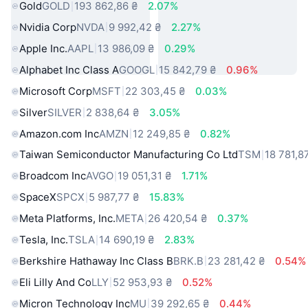
Gold
GOLD
193 862,86 ₴
2.07%
Nvidia Corp
NVDA
9 992,42 ₴
2.27%
Apple Inc.
AAPL
13 986,09 ₴
0.29%
Alphabet Inc Class A
GOOGL
15 842,79 ₴
0.96%
Microsoft Corp
MSFT
22 303,45 ₴
0.03%
Silver
SILVER
2 838,64 ₴
3.05%
Amazon.com Inc
AMZN
12 249,85 ₴
0.82%
Taiwan Semiconductor Manufacturing Co Ltd
TSM
18 781,8
Broadcom Inc
AVGO
19 051,31 ₴
1.71%
SpaceX
SPCX
5 987,77 ₴
15.83%
Meta Platforms, Inc.
META
26 420,54 ₴
0.37%
Tesla, Inc.
TSLA
14 690,19 ₴
2.83%
Berkshire Hathaway Inc Class B
BRK.B
23 281,42 ₴
0.54%
Eli Lilly And Co
LLY
52 953,93 ₴
0.52%
Micron Technology Inc
MU
39 292,65 ₴
0.44%