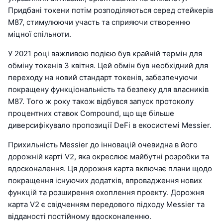
Придбані токени потім розподіляються серед стейкерів
M87, стимулюючи участь та сприяючи створенню
міцної спільноти.
У 2021 році важливою подією був крайній термін для
обміну токенів 3 квітня. Цей обмін був необхідний для
переходу на новий стандарт токенів, забезпечуючи
покращену функціональність та безпеку для власників
M87. Того ж року також відбувся запуск протоколу
процентних ставок Compound, що ще більше
диверсифікувало пропозиції DeFi в екосистемі Messier.
Прихильність Messier до інновацій очевидна в його
дорожній карті V2, яка окреслює майбутні розробки та
вдосконалення. Ця дорожня карта включає плани щодо
покращення існуючих додатків, впровадження нових
функцій та розширення охоплення проекту. Дорожня
карта V2 є свідченням передового підходу Messier та
відданості постійному вдосконаленню.