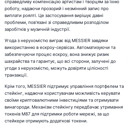
справедливу компенсацію артистам і творцям за їхню
роботу, надаючи прозорий і незмінний запис про
виплати роялті. Це застосування вирішує давні
проблеми, пов'язані зі справедливим розподілом
заробітків у музичній індустрії.
Угода з нерухомістю виграє від MESSIER завдяки
використанню в ескроу-сервісах. Автоматизуючи та
забезпечуючи процес ескроу, вона знижує ризик
шахрайства та гарантує, що всі сторони, залучені до
угоди з нерухомістю, можуть довіряти цілісності
транзакції.
Крім того, MESSIER підтримує управління портфелем та
стейкінг, надаючи користувачам можливість керувати
своїми криптовалютними інвестиціями та отримувати
винагороди. Механізм стейкінгу передбачає утримання
токенів M87 для підтримки роботи мережі, за що
стейкери отримують додаткові токени.