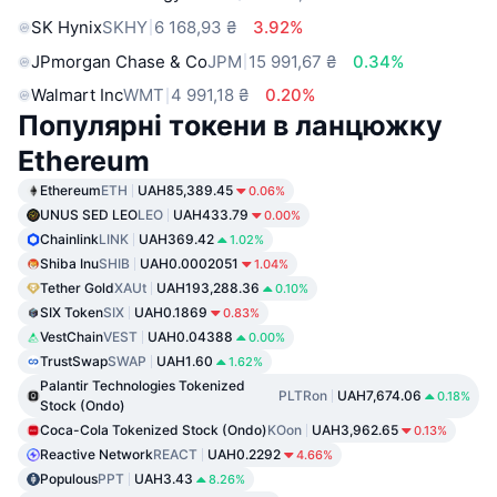
SK Hynix
SKHY
6 168,93 ₴
3.92%
JPmorgan Chase & Co
JPM
15 991,67 ₴
0.34%
Walmart Inc
WMT
4 991,18 ₴
0.20%
Популярні токени в ланцюжку
Ethereum
Ethereum
ETH
UAH85,389.45
0.06%
UNUS SED LEO
LEO
UAH433.79
0.00%
Chainlink
LINK
UAH369.42
1.02%
Shiba Inu
SHIB
UAH0.0002051
1.04%
Tether Gold
XAUt
UAH193,288.36
0.10%
SIX Token
SIX
UAH0.1869
0.83%
VestChain
VEST
UAH0.04388
0.00%
TrustSwap
SWAP
UAH1.60
1.62%
Palantir Technologies Tokenized
PLTRon
UAH7,674.06
0.18%
Stock (Ondo)
Coca-Cola Tokenized Stock (Ondo)
KOon
UAH3,962.65
0.13%
Reactive Network
REACT
UAH0.2292
4.66%
Populous
PPT
UAH3.43
8.26%