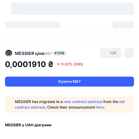
Криптовалюти
Інформаційні панелі
Криптовалюти
DexScan
Ринки
Рейтинг
MESSIER
ціна
10K
#1268
M87
0,0001910 ₴
0.32%
(
24h
)
Сигнали
Біржі
Категорії
New
Огляд ринку
Популярні
Спільнота
Історичні Знімки
Спотовий ринок
Централізовані біржі
Купити M87
Новий
Фіди
API
Розблокування токенів
Кількість криптовалют
Спот
MESSIER has migrated to a
new contract address
from the
old
contract address
. Check their announcement
here
.
Лідери зростання
Теми
Прибуток
Продукти
Скарбниці Біткоїн
Деривативи
API
Meme Explorer
MESSIER у UAH діаграма
Прямі ефіри
Активи реального світу
Скарбниці BNB
Продукти
Крипто API
Децентралізовані біржі