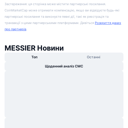
Застереження: ця сторінка може містити партнерські посилання.
CoinMarketCap може отримати компенсацію, якщо ви відвідуєте будь-які
партнерські посилання та виконуєте певні дії, такі як реєстрація та
транзакції з цими партнерськими платформами. Дивіться
Розкриття даних
про партнерів
.
MESSIER Новини
Топ
Останні
Щоденний аналіз CMC