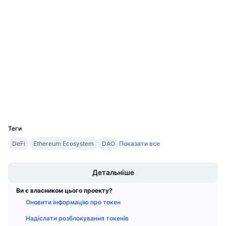
Соціальні
Майбутні розпродажі
Ставки фінансування
Навчайся та заробляй
Контракти
0x8012...13e888
4.1
Рейтинг (CertiK)
Календарі
Аудити
etherscan.io
Календар ICO
Дослідники
Календар Подій
Гаманці
UCID
20561
Теги
DeFi
Ethereum Ecosystem
DAO
Показати все
Boost
Детальніше
Ви є власником цього проекту?
Оновити інформацію про токен
Надіслати розблокування токенів