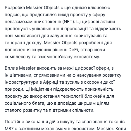
Розробка Messier Objects є ще однією ключовою
подією, що представляє вихід проекту у сферу
невзаємозамінних токенів (NFT). Ці цифрові активи
пропонують унікальні цінні пропозиції та відкривають
нові можливості для залучення користувачів та
генерації доходу. Messier Objects розроблені для
доповнення існуючих рішень DeFi, створюючи
комплексну та взаємопов'язану екосистему.
Вплив Messier виходить за межі цифрової сфери, з
ініціативами, спрямованими на фінансування розвитку
інфраструктури в Африці та зусиль з охорони дикої
природи. Ці ініціативи підкреслюють прихильність
проекту до використання технології блокчейн для
соціального блага, що відповідає ширшим цілям
сталого розвитку та підтримки спільноти.
Постійне виконання дій з викупу та спалювання токенів
M87 є важливим механізмом в екосистемі Messier. Коли