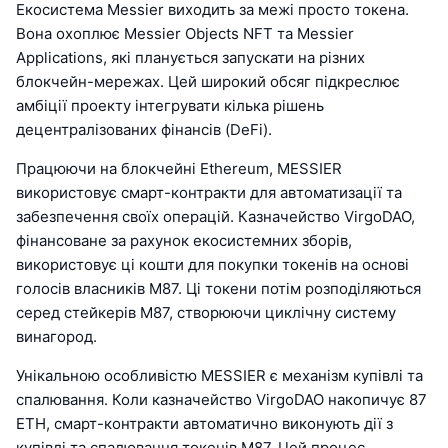
Екосистема Messier виходить за межі просто токена.
Вона охоплює Messier Objects NFT та Messier
Applications, які планується запускати на різних
блокчейн-мережах. Цей широкий обсяг підкреслює
амбіції проекту інтегрувати кілька рішень
децентралізованих фінансів (DeFi).
Працюючи на блокчейні Ethereum, MESSIER
використовує смарт-контракти для автоматизації та
забезпечення своїх операцій. Казначейство VirgoDAO,
фінансоване за рахунок екосистемних зборів,
використовує ці кошти для покупки токенів на основі
голосів власників M87. Ці токени потім розподіляються
серед стейкерів M87, створюючи циклічну систему
винагород.
Унікальною особливістю MESSIER є механізм купівлі та
спалювання. Коли казначейство VirgoDAO накопичує 87
ETH, смарт-контракти автоматично виконують дії з
купівлі та спалювання токенів M87. Цей процес