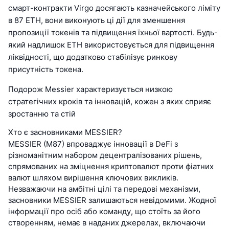
смарт-контракти Virgo досягають казначейського ліміту
в 87 ETH, вони виконують ці дії для зменшення
пропозиції токенів та підвищення їхньої вартості. Будь-
який надлишок ETH використовується для підвищення
ліквідності, що додатково стабілізує ринкову
присутність токена.
Подорож Messier характеризується низкою
стратегічних кроків та інновацій, кожен з яких сприяє
зростанню та стій
Хто є засновниками MESSIER?
MESSIER (M87) впроваджує інновації в DeFi з
різноманітним набором децентралізованих рішень,
спрямованих на зміцнення криптовалют проти фіатних
валют шляхом вирішення ключових викликів.
Незважаючи на амбітні цілі та передові механізми,
засновники MESSIER залишаються невідомими. Жодної
інформації про осіб або команду, що стоїть за його
створенням, немає в наданих джерелах, включаючи