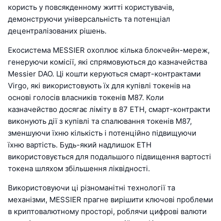
користь у повсякденному житті користувачів,
демонструючи універсальність та потенціал
децентралізованих рішень.
Екосистема MESSIER охоплює кілька блокчейн-мереж,
генеруючи комісії, які спрямовуються до казначейства
Messier DAO. Ці кошти керуються смарт-контрактами
Virgo, які використовують їх для купівлі токенів на
основі голосів власників токенів M87. Коли
казначейство досягає ліміту в 87 ETH, смарт-контракти
виконують дії з купівлі та спалювання токенів M87,
зменшуючи їхню кількість і потенційно підвищуючи
їхню вартість. Будь-який надлишок ETH
використовується для подальшого підвищення вартості
токена шляхом збільшення ліквідності.
Використовуючи ці різноманітні технології та
механізми, MESSIER прагне вирішити ключові проблеми
в криптовалютному просторі, роблячи цифрові валюти