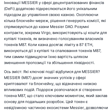
Інновації MESSIER у сфері децентралізованих фінансів
(DeFi) додатково підкреслюються його унікальним
підходом до управління своєю казною. Охоплюючи
кілька блокчейн-мереж, рішення генерують комісії, які
спрямовуються до казни Messier DAO. Розумні
контракти, зокрема Virgo, використовують ці кошти для
купівлі токенів, як визначено голосуванням власників
токенів M87. Коли казна досягає ліміту в 87 ETH,
виконуються дії з купівлі та спалювання токенів M87,
тим самим підвищуючи їхню вартість шляхом
зменшення пропозиції та збільшення ліквідності.
Ось зміст: Які ключові події відбулися для MESSIER?
MESSIER (M87) досяг значних успіхів у сфері
криптовалют та блокчейну, що відзначено низкою
впливових подій. Подорож розпочалася зі створення
токена M87, що стало ключовим моментом, який заклав
основу для подальших розробок. Цей токен є
невід'ємною частиною екосистеми Messier, дозволяючи