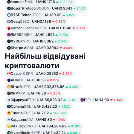
Immunefi
IMU
UAH0.1716
228.03%
Boson Protocol
BOSON
UAH0.9341
3.10%
BTSE Token
BTSE
UAH39.69
5.15%
Geeq
GEEQ
UAH0.1196
0.88%
Kaizen Finance
KZEN
UAH0.01048
0.05%
RMRK
RMRK
UAH0.4991
0.00%
XYRO
XYRO
UAH0.0082
3.64%
Sharpe AI
SAI
UAH0.03994
0.44%
Найбільш відвідувані
криптовалюти
Casper
CSPR
UAH0.08562
2.49%
ADI
ADI
UAH306.58
0.15%
Біткоїн
BTC
UAH2,902,378.96
0.04%
XRP
XRP
UAH46.38
0.25%
Эфириум
ETH
UAH85,828.02
Pi
PI
UAH4.00
0.21%
1.96%
Солана
SOL
UAH3,423.23
1.62%
Tutorial
TUT
UAH7.02
142.04%
Кардано
ADA
UAH8.80
1.04%
PAX Gold
PAXG
UAH194,284.69
0.26%
Hyperliquid
HYPE
UAH2,432.24
0.06%