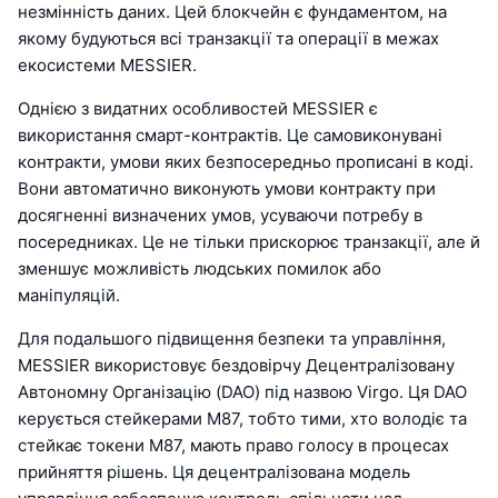
незмінність даних. Цей блокчейн є фундаментом, на
якому будуються всі транзакції та операції в межах
екосистеми MESSIER.
Однією з видатних особливостей MESSIER є
використання смарт-контрактів. Це самовиконувані
контракти, умови яких безпосередньо прописані в коді.
Вони автоматично виконують умови контракту при
досягненні визначених умов, усуваючи потребу в
посередниках. Це не тільки прискорює транзакції, але й
зменшує можливість людських помилок або
маніпуляцій.
Для подальшого підвищення безпеки та управління,
MESSIER використовує бездовірчу Децентралізовану
Автономну Організацію (DAO) під назвою Virgo. Ця DAO
керується стейкерами M87, тобто тими, хто володіє та
стейкає токени M87, мають право голосу в процесах
прийняття рішень. Ця децентралізована модель