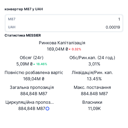
В тренді
Криптовалютні ETF
конвертер M87 у UAH
Навчайтеся
CMC Протокол контексту моделі
Нове
Біткоїн ETF
M87
x402
Новини
UAH
Крипто
Эфириум ETF
Статистика MESSIER
Студент
Ринкова Капіталізація
Політика
169,04M ₴
0.32%
Технічний аналіз
Дослідження
Обсяг (24г)
Обс/Рин.кап. (24 год.)
Спорт
5,09M ₴
3,01%
RSI
Відео
18.46%
Повністю розбавлена вартість (FDV)
Ліквідація/Рин. кап.
Фінанси
MACD
Словник
169,04M ₴
13.45%
Загальна пропозиція
Технології
Макс. постачання
884,84B M87
884.84B M87
Деривативи
Кампанії
Циркуляційна пропозиція
Власники
NFT
884,84B M87
11,09K
Огляд
Airdrops
Загальна статистика NFT
Вебсайти
Website
Whitepaper
Ліквідації
Винагороди у Діамантах