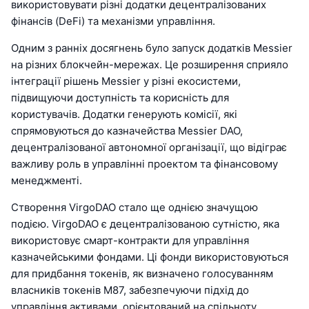
використовувати різні додатки децентралізованих
фінансів (DeFi) та механізми управління.
Одним з ранніх досягнень було запуск додатків Messier
на різних блокчейн-мережах. Це розширення сприяло
інтеграції рішень Messier у різні екосистеми,
підвищуючи доступність та корисність для
користувачів. Додатки генерують комісії, які
спрямовуються до казначейства Messier DAO,
децентралізованої автономної організації, що відіграє
важливу роль в управлінні проектом та фінансовому
менеджменті.
Створення VirgoDAO стало ще однією значущою
подією. VirgoDAO є децентралізованою сутністю, яка
використовує смарт-контракти для управління
казначейськими фондами. Ці фонди використовуються
для придбання токенів, як визначено голосуванням
власників токенів M87, забезпечуючи підхід до
управління активами, орієнтований на спільноту.