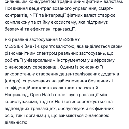
сильнішим конкурентом традиційним фіатним валютам.
Поєднання децентралізованого управління, смарт-
контрактів, NFT та інтеграції фіатних валют створює
комплексну та стійку екосистему, яка підтримує
безпечні та ефективні транзакції.
Які реальні застосування MESSIER?
MESSIER (M87) є криптовалютою, яка виділяється своїм
різноманітним спектром реальних застосувань, що
робить її універсальним інструментом у цифровому
фінансовому середовищі. Одним із основних її
використань є створення децентралізованих додатків
(dApps), спрямованих на забезпечення безпечних і
конфіденційних криптовалютних транзакцій.
Наприклад, Open Hatch полегшує транзакції між
користувачами, тоді як Horizon зосереджується на
відповідних транзакціях, обслуговуючи як фізичних
осіб, так і організації, що займаються фінансовою
діяльністю.