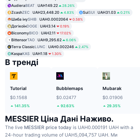
Audiera
BEAT
UAH149.22
28.26%
Zcash
ZEC
UAH23,448.20
Sui
SUI
UAH31.03
4.83%
0.21%
Шиба іну
SHIB
UAH0.0002064
0.58%
Догікоїн
DOGE
UAH3.14
0.19%
Biconomy
BICO
UAH2.11
17.02%
Bittensor
TAO
UAH9,295.62
6.06%
Terra Classic
LUNC
UAH0.002246
2.47%
Kaspa
KAS
UAH1.18
1.30%
В тренді
Tutorial
Bubblemaps
Mubarak
$0.1568
$0.02477
$0.01906
141.35%
92.63%
29.35%
MESSIER Ціна Дані Наживо.
The live
MESSIER price today
is UAH0.000191 UAH with a
24-hour trading volume of UAH5,094,757 UAH.
Ми