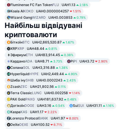
Fluminense FC Fan Token
FLU
UAH1.13
2.18%
Koala AI
KOKO
UAH0.0000004257
1.51%
Wizard Gang
WIZARD
UAH0.003853
0.79%
Найбільш відвідувані
криптовалюти
Біткоїн
BTC
UAH2,865,520.87
1.67%
XRP
XRP
UAH48.44
0.81%
Эфириум
ETH
UAH83,914.45
0.38%
Кардано
ADA
UAH8.71
Pi
PI
UAH3.72
3.73%
2.90%
Солана
SOL
UAH3,316.88
1.38%
Hyperliquid
HYPE
UAH2,449.44
4.90%
Шиба іну
SHIB
UAH0.0002243
2.43%
Zcash
ZEC
UAH21,802.56
0.11%
Terra Classic
LUNC
UAH0.002258
1.14%
PAX Gold
PAXG
UAH181,637.92
0.48%
Догікоїн
DOGE
UAH3.16
Sui
SUI
UAH31.11
0.54%
1.16%
Kaspa
KAS
UAH1.17
2.22%
Lorenzo Protocol
BANK
UAH1.97
8.00%
DeXe
DEXE
UAH100.52
6.71%