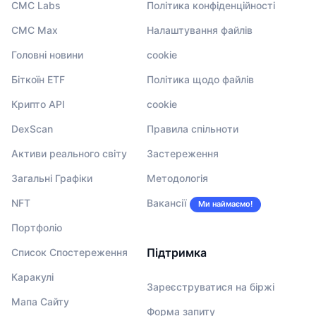
CMC Labs
Політика конфіденційності
CMC Max
Налаштування файлів
Головні новини
cookie
Біткоїн ETF
Політика щодо файлів
Крипто API
cookie
DexScan
Правила спільноти
Активи реального світу
Застереження
Загальні Графіки
Методологія
NFT
Вакансії
Ми наймаємо!
Портфоліо
Підтримка
Список Спостереження
Каракулі
Зареєструватися на біржі
Мапа Сайту
Форма запиту