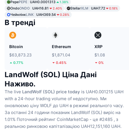
Pepe
PEPE
UAH0.0001313
1.38%
Ondo
ONDO
UAH16.81
Stellar
XLM
UAH7.72
2.40%
0.18%
Чейнлінк
LINK
UAH369.54
0.28%
В тренді
Bitcoin
Ethereum
XRP
$63,873.23
$1,871.04
$1.08
0.77%
0.45%
0%
LandWolf (SOL) Ціна Дані
Наживо.
The live
LandWolf (SOL) price today
is UAH0.001215 UAH
with a 24-hour trading volume of недоступно.
Ми
оновлюємо ціну WOLF до UAH в режимі реального часу.
За останні 24 години показник LandWolf (SOL) виріс на
1.01%
Поточний рейтинг CoinMarketCap - це #2485 , з
реальною ринковою капіталізацією UAH12,151,160 UAH.