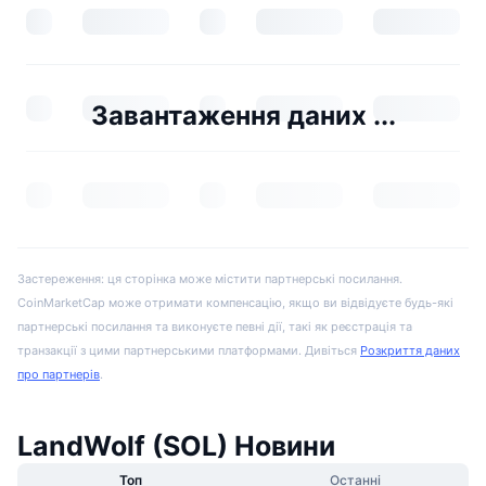
Завантаження даних ...
Застереження: ця сторінка може містити партнерські посилання.
CoinMarketCap може отримати компенсацію, якщо ви відвідуєте будь-які
партнерські посилання та виконуєте певні дії, такі як реєстрація та
транзакції з цими партнерськими платформами. Дивіться
Розкриття даних
про партнерів
.
LandWolf (SOL) Новини
Топ
Останні