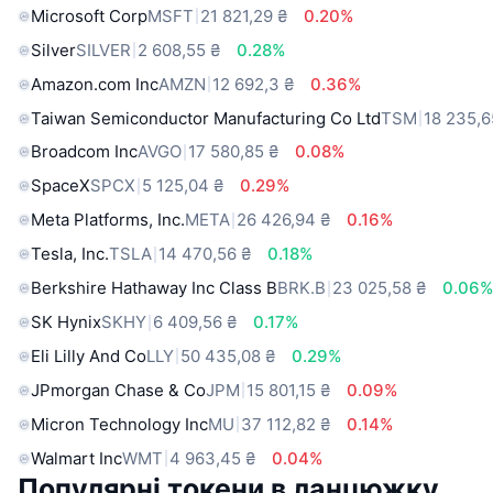
Microsoft Corp
MSFT
21 821,29 ₴
0.20%
Silver
SILVER
2 608,55 ₴
0.28%
Amazon.com Inc
AMZN
12 692,3 ₴
0.36%
Taiwan Semiconductor Manufacturing Co Ltd
TSM
18 235,6
Broadcom Inc
AVGO
17 580,85 ₴
0.08%
SpaceX
SPCX
5 125,04 ₴
0.29%
Meta Platforms, Inc.
META
26 426,94 ₴
0.16%
Tesla, Inc.
TSLA
14 470,56 ₴
0.18%
Berkshire Hathaway Inc Class B
BRK.B
23 025,58 ₴
0.06
SK Hynix
SKHY
6 409,56 ₴
0.17%
Eli Lilly And Co
LLY
50 435,08 ₴
0.29%
JPmorgan Chase & Co
JPM
15 801,15 ₴
0.09%
Micron Technology Inc
MU
37 112,82 ₴
0.14%
Walmart Inc
WMT
4 963,45 ₴
0.04%
Популярні токени в ланцюжку