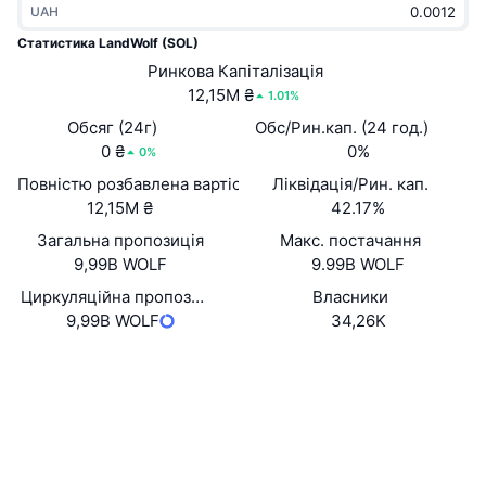
UAH
В тренді
Криптовалютні ETF
Навчайтеся
CMC Протокол контексту моделі
Статистика LandWolf (SOL)
Нове
Ринкова Капіталізація
Біткоїн ETF
x402
Новини
12,15M ₴
1.01%
Крипто
Эфириум ETF
Обсяг (24г)
Обс/Рин.кап. (24 год.)
Студент
0 ₴
0%
0%
Політика
Повністю розбавлена вартість (FDV)
Ліквідація/Рин. кап.
Технічний аналіз
Дослідження
12,15M ₴
42.17%
Спорт
Загальна пропозиція
Макс. постачання
RSI
Відео
9,99B WOLF
9.99B WOLF
Фінанси
MACD
Циркуляційна пропозиція
Власники
Словник
9,99B WOLF
34,26K
Технології
Вебсайти
Website
Деривативи
Кампанії
Соціальні
NFT
Огляд
Контракти
Faf899...zT3Gvw
Airdrops
Дослідники
solscan.io
Загальна статистика NFT
Ліквідації
Винагороди у Діамантах
Гаманці