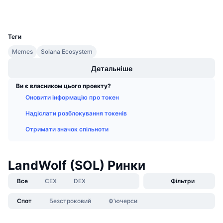
Майбутні розпродажі
Ставки фінансування
Навчайся та заробляй
UCID
31847
Теги
Календарі
Memes
Solana Ecosystem
Детальніше
Календар ICO
Ви є власником цього проекту?
Календар Подій
Оновити інформацію про токен
Надіслати розблокування токенів
Отримати значок спільноти
LandWolf (SOL) Ринки
Все
CEX
DEX
Фільтри
Спот
Безстроковий
Ф'ючерси