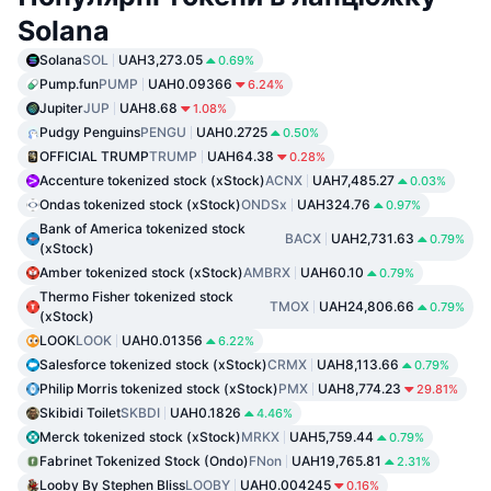
Solana
Solana
SOL
UAH3,273.05
0.69%
Pump.fun
PUMP
UAH0.09366
6.24%
Jupiter
JUP
UAH8.68
1.08%
Pudgy Penguins
PENGU
UAH0.2725
0.50%
OFFICIAL TRUMP
TRUMP
UAH64.38
0.28%
Accenture tokenized stock (xStock)
ACNX
UAH7,485.27
0.03%
Ondas tokenized stock (xStock)
ONDSx
UAH324.76
0.97%
Bank of America tokenized stock
BACX
UAH2,731.63
0.79%
(xStock)
Amber tokenized stock (xStock)
AMBRX
UAH60.10
0.79%
Thermo Fisher tokenized stock
TMOX
UAH24,806.66
0.79%
(xStock)
LOOK
LOOK
UAH0.01356
6.22%
Salesforce tokenized stock (xStock)
CRMX
UAH8,113.66
0.79%
Philip Morris tokenized stock (xStock)
PMX
UAH8,774.23
29.81%
Skibidi Toilet
SKBDI
UAH0.1826
4.46%
Merck tokenized stock (xStock)
MRKX
UAH5,759.44
0.79%
Fabrinet Tokenized Stock (Ondo)
FNon
UAH19,765.81
2.31%
Looby By Stephen Bliss
LOOBY
UAH0.004245
0.16%