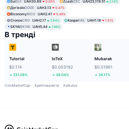
Sui
SUI
UAH30.89
Zcash
ZEC
UAH23,119.51
0.05%
2.14%
Догікоїн
DOGE
UAH3.13
0.47%
Biconomy
BICO
UAH2.41
5.49%
Cronos
CRO
UAH2.17
Kaspa
KAS
UAH1.18
3.64%
1.51%
SKYAI
SKYAI
UAH5.44
7.98%
В тренді
Tutorial
IoTeX
Mubarak
$0.174
$0.003192
$0.01961
231.08%
38.04%
36.17%
CoinMarketCap
Криптовалюти
Kalkulus