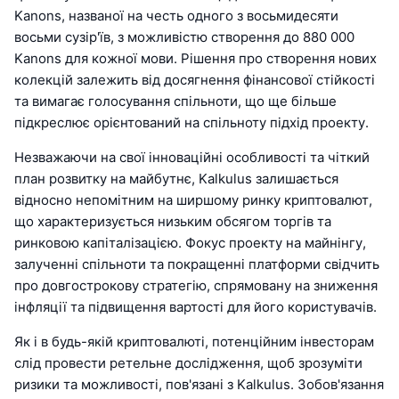
Kanons, названої на честь одного з восьмидесяти
восьми сузір'їв, з можливістю створення до 880 000
Kanons для кожної мови. Рішення про створення нових
колекцій залежить від досягнення фінансової стійкості
та вимагає голосування спільноти, що ще більше
підкреслює орієнтований на спільноту підхід проекту.
Незважаючи на свої інноваційні особливості та чіткий
план розвитку на майбутнє, Kalkulus залишається
відносно непомітним на ширшому ринку криптовалют,
що характеризується низьким обсягом торгів та
ринковою капіталізацією. Фокус проекту на майнінгу,
залученні спільноти та покращенні платформи свідчить
про довгострокову стратегію, спрямовану на зниження
інфляції та підвищення вартості для його користувачів.
Як і в будь-якій криптовалюті, потенційним інвесторам
слід провести ретельне дослідження, щоб зрозуміти
ризики та можливості, пов'язані з Kalkulus. Зобов'язання