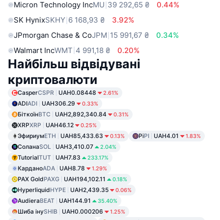
Micron Technology Inc
MU
39 292,65 ₴
0.44%
SK Hynix
SKHY
6 168,93 ₴
3.92%
JPmorgan Chase & Co
JPM
15 991,67 ₴
0.34%
Walmart Inc
WMT
4 991,18 ₴
0.20%
Найбільш відвідувані
криптовалюти
Casper
CSPR
UAH0.08448
2.61%
ADI
ADI
UAH306.29
0.33%
Біткоїн
BTC
UAH2,892,340.84
0.31%
XRP
XRP
UAH46.12
0.25%
Эфириум
ETH
UAH85,433.63
Pi
PI
UAH4.01
0.13%
1.83%
Солана
SOL
UAH3,410.07
2.04%
Tutorial
TUT
UAH7.83
233.17%
Кардано
ADA
UAH8.78
1.29%
PAX Gold
PAXG
UAH194,102.11
0.18%
Hyperliquid
HYPE
UAH2,439.35
0.06%
Audiera
BEAT
UAH144.91
35.40%
Шиба іну
SHIB
UAH0.000206
1.25%