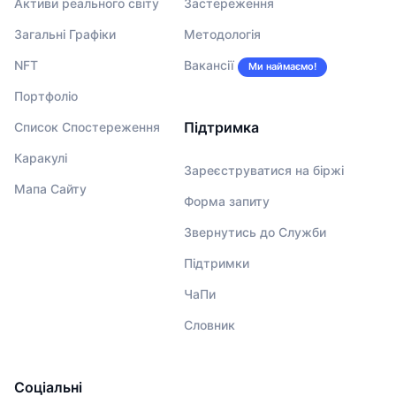
Активи реального світу
Застереження
Загальні Графіки
Методологія
NFT
Вакансії
Ми наймаємо!
Портфоліо
Підтримка
Список Спостереження
Каракулі
Зареєструватися на біржі
Мапа Сайту
Форма запиту
Звернутись до Служби
Підтримки
ЧаПи
Словник
Соціальні