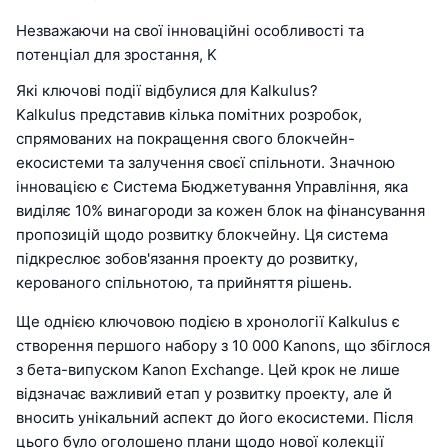
Незважаючи на свої інноваційні особливості та
потенціал для зростання, K
Які ключові події відбулися для Kalkulus?
Kalkulus представив кілька помітних розробок,
спрямованих на покращення свого блокчейн-
екосистеми та залучення своєї спільноти. Значною
інновацією є Система Бюджетування Управління, яка
виділяє 10% винагороди за кожен блок на фінансування
пропозицій щодо розвитку блокчейну. Ця система
підкреслює зобов'язання проекту до розвитку,
керованого спільнотою, та прийняття рішень.
Ще однією ключовою подією в хронології Kalkulus є
створення першого набору з 10 000 Kanons, що збіглося
з бета-випуском Kanon Exchange. Цей крок не лише
відзначає важливий етап у розвитку проекту, але й
вносить унікальний аспект до його екосистеми. Після
цього було оголошено плани щодо нової колекції