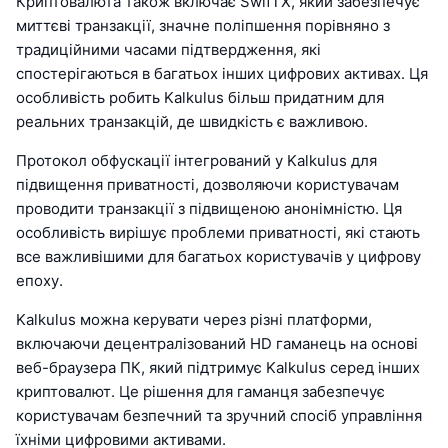
Криптовалюта також включає SwifTX, який забезпечує
миттєві транзакції, значне поліпшення порівняно з
традиційними часами підтвердження, які
спостерігаються в багатьох інших цифрових активах. Ця
особливість робить Kalkulus більш придатним для
реальних транзакцій, де швидкість є важливою.
Протокол обфускації інтегрований у Kalkulus для
підвищення приватності, дозволяючи користувачам
проводити транзакції з підвищеною анонімністю. Ця
особливість вирішує проблеми приватності, які стають
все важливішими для багатьох користувачів у цифрову
епоху.
Kalkulus можна керувати через різні платформи,
включаючи децентралізований HD гаманець на основі
веб-браузера ПК, який підтримує Kalkulus серед інших
криптовалют. Це рішення для гаманця забезпечує
користувачам безпечний та зручний спосіб управління
їхніми цифровими активами.