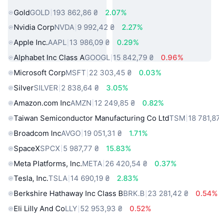
Gold
GOLD
193 862,86 ₴
2.07%
Nvidia Corp
NVDA
9 992,42 ₴
2.27%
Apple Inc.
AAPL
13 986,09 ₴
0.29%
Alphabet Inc Class A
GOOGL
15 842,79 ₴
0.96%
Microsoft Corp
MSFT
22 303,45 ₴
0.03%
Silver
SILVER
2 838,64 ₴
3.05%
Amazon.com Inc
AMZN
12 249,85 ₴
0.82%
Taiwan Semiconductor Manufacturing Co Ltd
TSM
18 781,8
Broadcom Inc
AVGO
19 051,31 ₴
1.71%
SpaceX
SPCX
5 987,77 ₴
15.83%
Meta Platforms, Inc.
META
26 420,54 ₴
0.37%
Tesla, Inc.
TSLA
14 690,19 ₴
2.83%
Berkshire Hathaway Inc Class B
BRK.B
23 281,42 ₴
0.54%
Eli Lilly And Co
LLY
52 953,93 ₴
0.52%