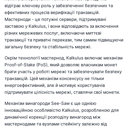
відіграє ключову роль у забезпеченні безпечних та
ефективних процесів верифікації транзакцій.
Мастерноди - це потужні сервери, підтримувані
заставою у Kalkulus, і вони відповідають за включення
різних мережевих послуг, включаючи миттєві
транзакції та приватні перекази, тим самим підвищуючи
загальну безпеку та стабільність мережі.
Окрім технології мастернод, Kalkulus включає механізм
Proof-of-Stake (PoS), який дозволяє власникам монет
брати участь у роботі мережі та забезпечувати безпеку
транзакцій. Цей механізм консенсусу не тільки
енергоефективний, але й мотивує користувачів
підтримувати цілісність мережі, ставлячи свої монети.
Механізм винагороди See-Saw є ще однією
інноваційною особливістю Kalkulus, розробленою для
динамічної корекції розподілу винагород між
мастернодами та вузлами стейкінгу залежно від