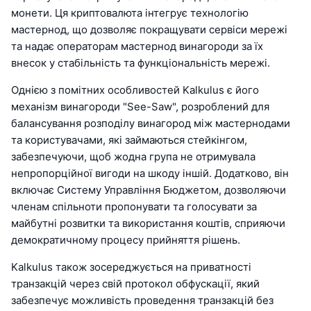
монети. Ця криптовалюта інтегрує технологію
мастернод, що дозволяє покращувати сервіси мережі
та надає операторам мастернод винагороди за їх
внесок у стабільність та функціональність мережі.
Однією з помітних особливостей Kalkulus є його
механізм винагороди "See-Saw", розроблений для
балансування розподілу винагород між мастернодами
та користувачами, які займаються стейкінгом,
забезпечуючи, щоб жодна група не отримувала
непропорційної вигоди на шкоду іншій. Додатково, він
включає Систему Управління Бюджетом, дозволяючи
членам спільноти пропонувати та голосувати за
майбутні розвитки та використання коштів, сприяючи
демократичному процесу прийняття рішень.
Kalkulus також зосереджується на приватності
транзакцій через свій протокол обфускації, який
забезпечує можливість проведення транзакцій без