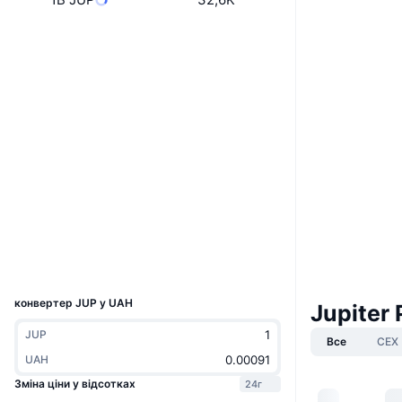
Вебсайти
Website
Whitepaper
Соціальні
0x4B1E...9C2Be8
Контракти
3.5
Рейтинг (CertiK)
etherscan.io
Дослідники
Гаманці
UCID
1503
конвертер JUP у UAH
Jupiter
JUP
Все
CEX
UAH
Зміна ціни у відсотках
24г