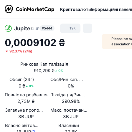
Криптовалюти
Інформаційні панелі
Jupiter
19K
#5444
JUP
Please be aw
0,0009102 ₴
association 
92.37%
(
24h
)
Ринкова Капіталізація
910,29K ₴
0%
Обсяг (24г)
Обс/Рин.кап. (24 год.)
0 ₴
0%
0%
Повністю розбавлена вартість (FDV)
Ліквідація/Рин. кап.
2,73M ₴
290.98%
Загальна пропозиція
Макс. постачання
3B JUP
3B JUP
Власно звітована циркуляційна пропозиція
Власники
1B JUP
32,6K