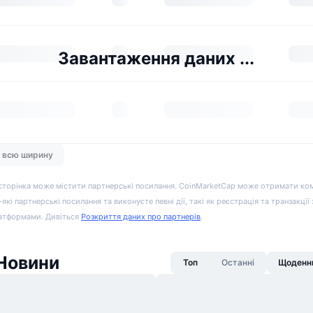
Завантаження даних ...
а всю ширину
сторінка може містити партнерські посилання. CoinMarketCap може отримати ко
-які партнерські посилання та виконуєте певні дії, такі як реєстрація та транзакції
атформами. Дивіться
Розкриття даних про партнерів
.
 Новини
Топ
Останні
Щоденни