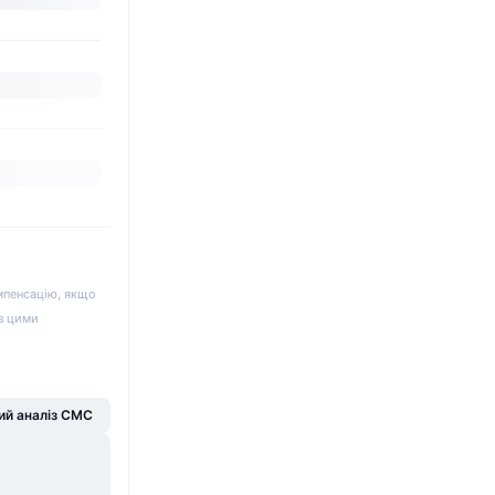
мпенсацію, якщо
 з цими
й аналіз CMC