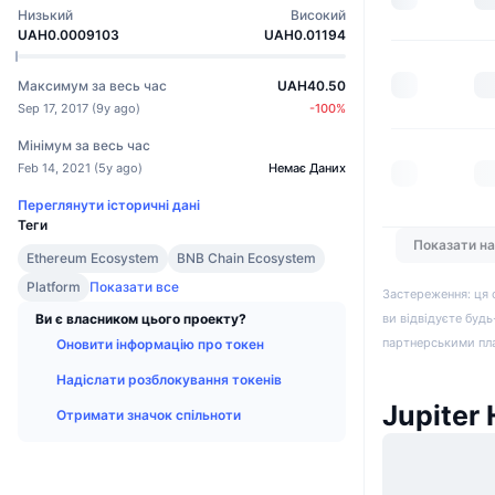
Низький
Високий
UAH0.0009103
UAH0.01194
Максимум за весь час
UAH40.50
Sep 17, 2017
(
9y ago
)
-100
%
Мінімум за весь час
Feb 14, 2021
(
5y ago
)
Немає Даних
Переглянути історичні дані
Теги
Показати н
Ethereum Ecosystem
BNB Chain Ecosystem
Platform
Показати все
Застереження: ця 
ви відвідуєте будь
Ви є власником цього проекту?
партнерськими пл
Оновити інформацію про токен
Надіслати розблокування токенів
Jupiter
Отримати значок спільноти