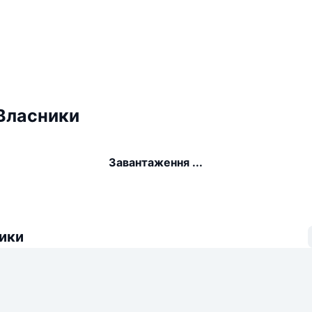
 Власники
Завантаження ...
ики