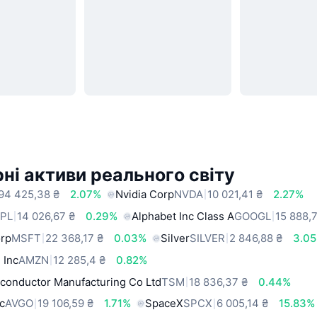
ні активи реального світу
94 425,38 ₴
2.07%
Nvidia Corp
NVDA
10 021,41 ₴
2.27%
PL
14 026,67 ₴
0.29%
Alphabet Inc Class A
GOOGL
15 888,
orp
MSFT
22 368,17 ₴
0.03%
Silver
SILVER
2 846,88 ₴
3.0
 Inc
AMZN
12 285,4 ₴
0.82%
conductor Manufacturing Co Ltd
TSM
18 836,37 ₴
0.44%
c
AVGO
19 106,59 ₴
1.71%
SpaceX
SPCX
6 005,14 ₴
15.83%