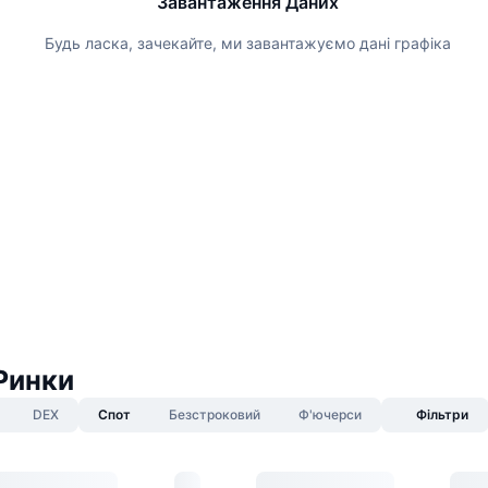
Завантаження Даних
Будь ласка, зачекайте, ми завантажуємо дані графіка
 Ринки
DEX
Спот
Безстроковий
Ф'ючерси
Фільтри