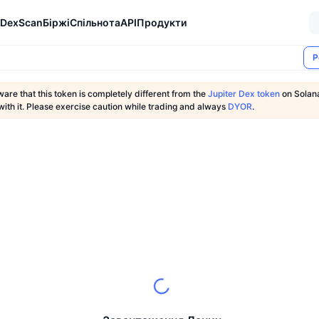
DexScan
Біржі
Спільнота
API
Продукти
Р
are that this token is completely different from the
Jupiter Dex token
on Solan
with it. Please exercise caution while trading and always
DYOR
.