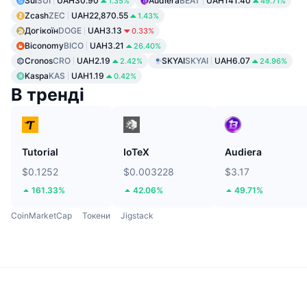
Sui
SUI
UAH30.90
Audiera
BEAT
UAH141.40
1.35%
49.71%
Zcash
ZEC
UAH22,870.55
1.43%
Догікоїн
DOGE
UAH3.13
0.33%
Biconomy
BICO
UAH3.21
26.40%
Cronos
CRO
UAH2.19
SKYAI
SKYAI
UAH6.07
2.42%
24.96%
Kaspa
KAS
UAH1.19
0.42%
В тренді
Tutorial
IoTeX
Audiera
$0.1252
$0.003228
$3.17
161.33%
42.06%
49.71%
CoinMarketCap
Токени
Jigstack