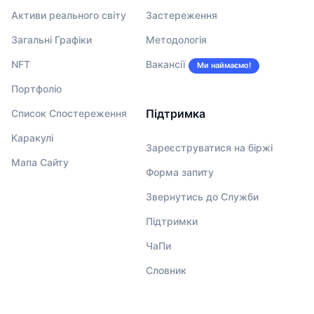
Активи реального світу
Застереження
Загальні Графіки
Методологія
NFT
Вакансії
Ми наймаємо!
Портфоліо
Підтримка
Список Спостереження
Каракулі
Зареєструватися на біржі
Мапа Сайту
Форма запиту
Звернутись до Служби
Підтримки
ЧаПи
Словник