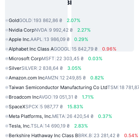
Популярні активи реального
світу
Gold
GOLD
193 862,86 ₴
2.07%
Nvidia Corp
NVDA
9 992,42 ₴
2.27%
Apple Inc.
AAPL
13 986,09 ₴
0.29%
Alphabet Inc Class A
GOOGL
15 842,79 ₴
0.96%
Microsoft Corp
MSFT
22 303,45 ₴
0.03%
Silver
SILVER
2 838,64 ₴
3.05%
Amazon.com Inc
AMZN
12 249,85 ₴
0.82%
Taiwan Semiconductor Manufacturing Co Ltd
TSM
18 781,8
Broadcom Inc
AVGO
19 051,31 ₴
1.71%
SpaceX
SPCX
5 987,77 ₴
15.83%
Meta Platforms, Inc.
META
26 420,54 ₴
0.37%
Tesla, Inc.
TSLA
14 690,19 ₴
2.83%
Berkshire Hathaway Inc Class B
BRK.B
23 281,42 ₴
0.54%