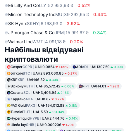
Eli Lilly And Co
LLY
52 953,93 ₴
0.52%
Micron Technology Inc
MU
39 292,65 ₴
0.44%
SK Hynix
SKHY
6 168,93 ₴
3.92%
JPmorgan Chase & Co
JPM
15 991,67 ₴
0.34%
Walmart Inc
WMT
4 991,18 ₴
0.20%
Найбільш відвідувані
криптовалюти
Casper
CSPR
UAH0.0854
ADI
ADI
UAH307.59
1.69%
0.09%
Біткоїн
BTC
UAH2,893,060.85
0.27%
XRP
XRP
UAH46.32
0.30%
Эфириум
ETH
UAH85,572.42
Pi
PI
UAH4.01
0.06%
1.92%
Солана
SOL
UAH3,406.94
2.16%
Кардано
ADA
UAH8.87
0.27%
PAX Gold
PAXG
UAH194,012.88
0.18%
Tutorial
TUT
UAH5.59
161.34%
Hyperliquid
HYPE
UAH2,444.76
0.74%
Шиба іну
SHIB
UAH0.000206
1.70%