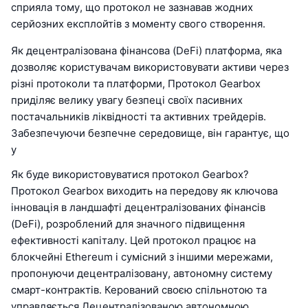
сприяла тому, що протокол не зазнавав жодних
серйозних експлойтів з моменту свого створення.
Як децентралізована фінансова (DeFi) платформа, яка
дозволяє користувачам використовувати активи через
різні протоколи та платформи, Протокол Gearbox
приділяє велику увагу безпеці своїх пасивних
постачальників ліквідності та активних трейдерів.
Забезпечуючи безпечне середовище, він гарантує, що
у
Як буде використовуватися протокол Gearbox?
Протокол Gearbox виходить на передову як ключова
інновація в ландшафті децентралізованих фінансів
(DeFi), розроблений для значного підвищення
ефективності капіталу. Цей протокол працює на
блокчейні Ethereum і сумісний з іншими мережами,
пропонуючи децентралізовану, автономну систему
смарт-контрактів. Керований своєю спільнотою та
управляється Децентралізованою автономною