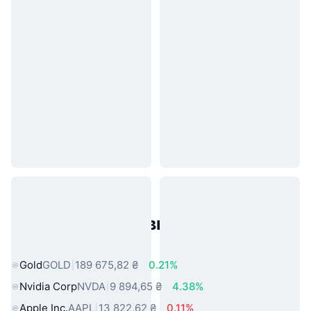
Популярні активи реального
світу
Gold
GOLD
189 675,82 ₴
0.21%
Nvidia Corp
NVDA
9 894,65 ₴
4.38%
Apple Inc.
AAPL
13 822,62 ₴
0.11%