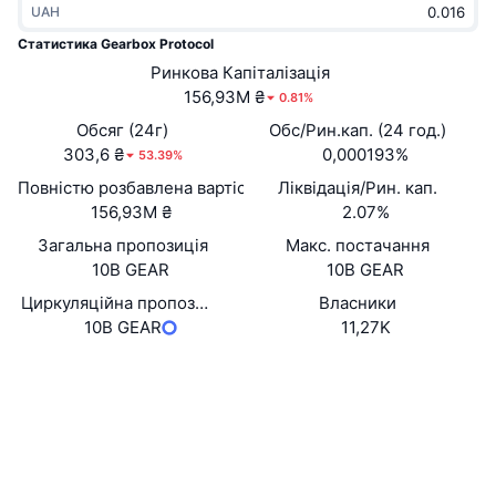
UAH
В тренді
Криптовалютні ETF
Навчайтеся
CMC Протокол контексту моделі
Статистика Gearbox Protocol
Нове
Ринкова Капіталізація
Біткоїн ETF
x402
Новини
156,93M ₴
0.81%
Крипто
Эфириум ETF
Обсяг (24г)
Обс/Рин.кап. (24 год.)
Студент
303,6 ₴
0,000193%
53.39%
Політика
Повністю розбавлена вартість (FDV)
Ліквідація/Рин. кап.
Технічний аналіз
Дослідження
156,93M ₴
2.07%
Спорт
Загальна пропозиція
Макс. постачання
RSI
Відео
10B GEAR
10B GEAR
Фінанси
MACD
Циркуляційна пропозиція
Власники
Словник
10B GEAR
11,27K
Технології
Website
Whitepaper
Деривативи
Кампанії
Вебсайти
NFT
Огляд
Airdrops
Соціальні
Контракти
Загальна статистика NFT
0xba33...a9ab5d
Ліквідації
4.2
Винагороди у Діамантах
Рейтинг (CertiK)