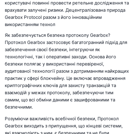
користувачі повинні провести ретельне дослідження та
врахувати залучені ризики. Децентралізована природа
Gearbox Protocol разом з його інноваційним
використанням технол
Як забезпечується безпека протоколу Gearbox?
Протокол Gearbox застосовує багатогранний підхід для
забезпечення своєї безпеки, інтегруючи як
технологічні, так і оперативні заходи. Основа його
безпеки полягає у використанні перевіреної,
аудитованої технології разом з дотриманням найкращих
практик у сфері блокчейну. Це включає впровадження
криптографічних ключів для захисту транзакцій та
взаємодій у межах протоколу, забезпечуючи тим
самим, що всі обміни даними є зашифрованими та
безпечними.
Розуміючи важливість всебічної безпеки, Протокол
Gearbox виходить з припущення, що кінцеві системи,
які взаємодіють з ним, є безпечними та не були