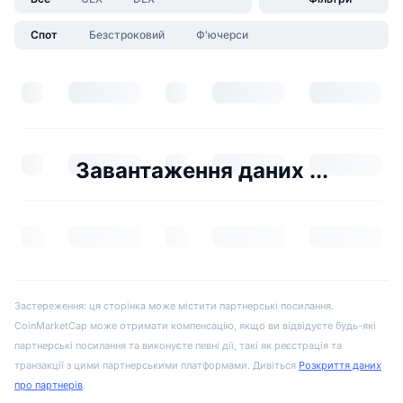
Спот
Безстроковий
Ф'ючерси
Завантаження даних ...
Застереження: ця сторінка може містити партнерські посилання.
CoinMarketCap може отримати компенсацію, якщо ви відвідуєте будь-які
партнерські посилання та виконуєте певні дії, такі як реєстрація та
транзакції з цими партнерськими платформами. Дивіться
Розкриття даних
про партнерів
.