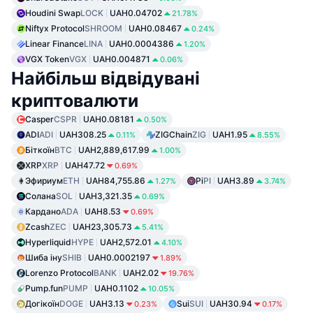
Houdini Swap
LOCK
UAH0.04702
21.78%
Niftyx Protocol
SHROOM
UAH0.08467
0.24%
Linear Finance
LINA
UAH0.0004386
1.20%
VGX Token
VGX
UAH0.004871
0.06%
Найбільш відвідувані
криптовалюти
Casper
CSPR
UAH0.08181
0.50%
ADI
ADI
UAH308.25
ZIGChain
ZIG
UAH1.95
0.11%
8.55%
Біткоїн
BTC
UAH2,889,617.99
1.00%
XRP
XRP
UAH47.72
0.69%
Эфириум
ETH
UAH84,755.86
Pi
PI
UAH3.89
1.27%
3.74%
Солана
SOL
UAH3,321.35
0.69%
Кардано
ADA
UAH8.53
0.69%
Zcash
ZEC
UAH23,305.73
5.41%
Hyperliquid
HYPE
UAH2,572.01
4.10%
Шиба іну
SHIB
UAH0.0002197
1.89%
Lorenzo Protocol
BANK
UAH2.02
19.76%
Pump.fun
PUMP
UAH0.1102
10.05%
Догікоїн
DOGE
UAH3.13
Sui
SUI
UAH30.94
0.23%
0.17%