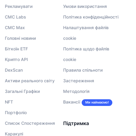
Рекламувати
Умови використання
CMC Labs
Політика конфіденційності
CMC Max
Налаштування файлів
Головні новини
cookie
Біткоїн ETF
Політика щодо файлів
Крипто API
cookie
DexScan
Правила спільноти
Активи реального світу
Застереження
Загальні Графіки
Методологія
NFT
Вакансії
Ми наймаємо!
Портфоліо
Підтримка
Список Спостереження
Каракулі