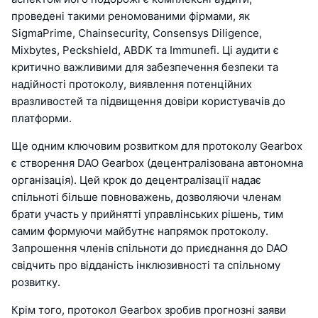
проведені такими реномованими фірмами, як
SigmaPrime, Chainsecurity, Consensys Diligence,
Mixbytes, Peckshield, ABDK та Immunefi. Ці аудити є
критично важливими для забезпечення безпеки та
надійності протоколу, виявлення потенційних
вразливостей та підвищення довіри користувачів до
платформи.
Ще одним ключовим розвитком для протоколу Gearbox
є створення DAO Gearbox (децентралізована автономна
організація). Цей крок до децентралізації надає
спільноті більше повноважень, дозволяючи членам
брати участь у прийнятті управлінських рішень, тим
самим формуючи майбутнє напрямок протоколу.
Запрошення членів спільноти до приєднання до DAO
свідчить про відданість інклюзивності та спільному
розвитку.
Крім того, протокол Gearbox зробив прогнозні заяви