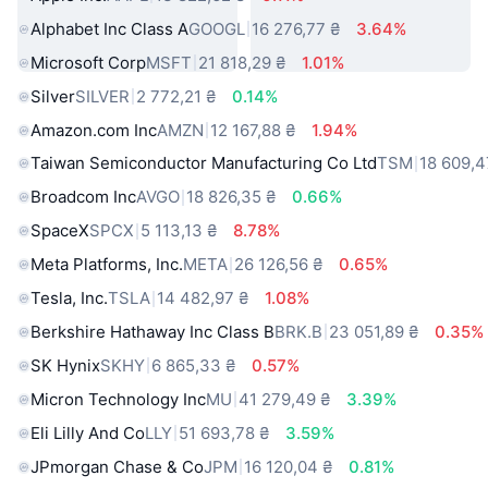
Alphabet Inc Class A
GOOGL
16 276,77 ₴
3.64%
Microsoft Corp
MSFT
21 818,29 ₴
1.01%
Silver
SILVER
2 772,21 ₴
0.14%
Amazon.com Inc
AMZN
12 167,88 ₴
1.94%
Taiwan Semiconductor Manufacturing Co Ltd
TSM
18 609,4
Broadcom Inc
AVGO
18 826,35 ₴
0.66%
SpaceX
SPCX
5 113,13 ₴
8.78%
Meta Platforms, Inc.
META
26 126,56 ₴
0.65%
Tesla, Inc.
TSLA
14 482,97 ₴
1.08%
Berkshire Hathaway Inc Class B
BRK.B
23 051,89 ₴
0.35%
SK Hynix
SKHY
6 865,33 ₴
0.57%
Micron Technology Inc
MU
41 279,49 ₴
3.39%
Eli Lilly And Co
LLY
51 693,78 ₴
3.59%
JPmorgan Chase & Co
JPM
16 120,04 ₴
0.81%