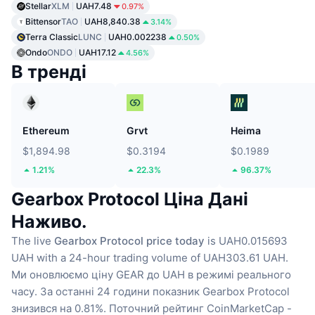
Stellar
XLM
UAH7.48
0.97%
Bittensor
TAO
UAH8,840.38
3.14%
Terra Classic
LUNC
UAH0.002238
0.50%
Ondo
ONDO
UAH17.12
4.56%
В тренді
Ethereum
Grvt
Heima
$1,894.98
$0.3194
$0.1989
1.21%
22.3%
96.37%
Gearbox Protocol Ціна Дані
Наживо.
The live
Gearbox Protocol price today
is UAH0.015693
UAH with a 24-hour trading volume of UAH303.61 UAH.
Ми оновлюємо ціну GEAR до UAH в режимі реального
часу.
За останні 24 години показник Gearbox Protocol
знизився на 0.81%.
Поточний рейтинг CoinMarketCap -