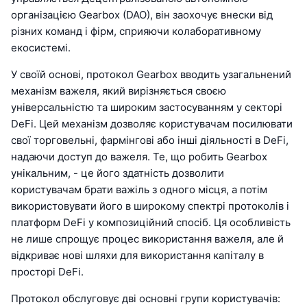
організацією Gearbox (DAO), він заохочує внески від
різних команд і фірм, сприяючи колаборативному
екосистемі.
У своїй основі, протокол Gearbox вводить узагальнений
механізм важеля, який вирізняється своєю
універсальністю та широким застосуванням у секторі
DeFi. Цей механізм дозволяє користувачам посилювати
свої торговельні, фармінгові або інші діяльності в DeFi,
надаючи доступ до важеля. Те, що робить Gearbox
унікальним, - це його здатність дозволити
користувачам брати важіль з одного місця, а потім
використовувати його в широкому спектрі протоколів і
платформ DeFi у композиційний спосіб. Ця особливість
не лише спрощує процес використання важеля, але й
відкриває нові шляхи для використання капіталу в
просторі DeFi.
Протокол обслуговує дві основні групи користувачів: