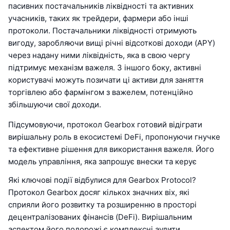
пасивних постачальників ліквідності та активних
учасників, таких як трейдери, фармери або інші
протоколи. Постачальники ліквідності отримують
вигоду, заробляючи вищі річні відсоткові доходи (APY)
через надану ними ліквідність, яка в свою чергу
підтримує механізм важеля. З іншого боку, активні
користувачі можуть позичати ці активи для заняття
торгівлею або фармінгом з важелем, потенційно
збільшуючи свої доходи.
Підсумовуючи, протокол Gearbox готовий відіграти
вирішальну роль в екосистемі DeFi, пропонуючи гнучке
та ефективне рішення для використання важеля. Його
модель управління, яка запрошує внески та керує
Які ключові події відбулися для Gearbox Protocol?
Протокол Gearbox досяг кількох значних віх, які
сприяли його розвитку та розширенню в просторі
децентралізованих фінансів (DeFi). Вирішальним
аспектом його подорожі є комплексні аудити,