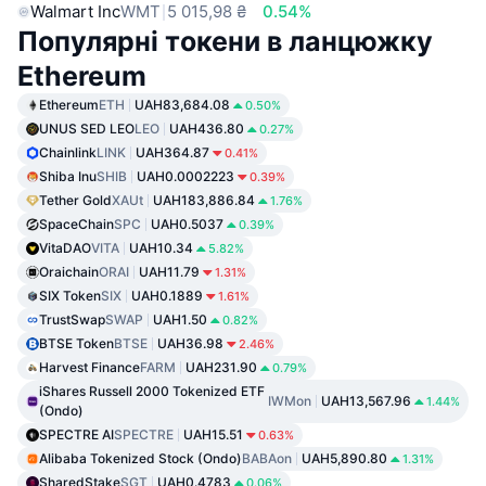
Walmart Inc
WMT
5 015,98 ₴
0.54%
Популярні токени в ланцюжку
Ethereum
Ethereum
ETH
UAH83,684.08
0.50%
UNUS SED LEO
LEO
UAH436.80
0.27%
Chainlink
LINK
UAH364.87
0.41%
Shiba Inu
SHIB
UAH0.0002223
0.39%
Tether Gold
XAUt
UAH183,886.84
1.76%
SpaceChain
SPC
UAH0.5037
0.39%
VitaDAO
VITA
UAH10.34
5.82%
Oraichain
ORAI
UAH11.79
1.31%
SIX Token
SIX
UAH0.1889
1.61%
TrustSwap
SWAP
UAH1.50
0.82%
BTSE Token
BTSE
UAH36.98
2.46%
Harvest Finance
FARM
UAH231.90
0.79%
iShares Russell 2000 Tokenized ETF
IWMon
UAH13,567.96
1.44%
(Ondo)
SPECTRE AI
SPECTRE
UAH15.51
0.63%
Alibaba Tokenized Stock (Ondo)
BABAon
UAH5,890.80
1.31%
SharedStake
SGT
UAH0.4783
0.06%