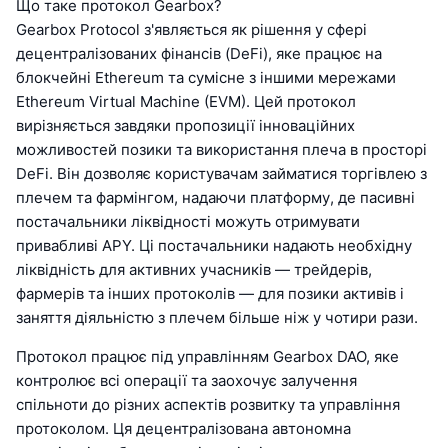
Що таке протокол Gearbox?
Gearbox Protocol з'являється як рішення у сфері
децентралізованих фінансів (DeFi), яке працює на
блокчейні Ethereum та сумісне з іншими мережами
Ethereum Virtual Machine (EVM). Цей протокол
вирізняється завдяки пропозиції інноваційних
можливостей позики та використання плеча в просторі
DeFi. Він дозволяє користувачам займатися торгівлею з
плечем та фармінгом, надаючи платформу, де пасивні
постачальники ліквідності можуть отримувати
привабливі APY. Ці постачальники надають необхідну
ліквідність для активних учасників — трейдерів,
фармерів та інших протоколів — для позики активів і
заняття діяльністю з плечем більше ніж у чотири рази.
Протокол працює під управлінням Gearbox DAO, яке
контролює всі операції та заохочує залучення
спільноти до різних аспектів розвитку та управління
протоколом. Ця децентралізована автономна