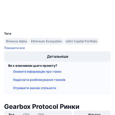
Майбутні розпродажі
etherscan.io
Ставки фінансування
Дослідники
Навчайся та заробляй
Гаманці
UCID
Календарі
16360
Теги
Календар ICO
Binance Alpha
Ethereum Ecosystem
eGirl Capital Portfolio
Показати все
Календар Подій
Детальніше
Ви є власником цього проекту?
Оновити інформацію про токен
Надіслати розблокування токенів
Отримати значок спільноти
Gearbox Protocol Ринки
Все
CEX
DEX
Фільтри