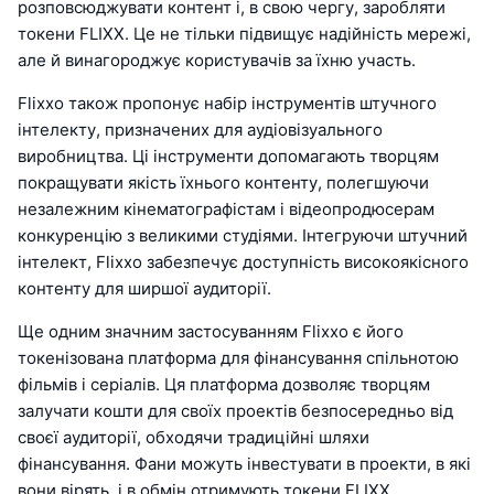
розповсюджувати контент і, в свою чергу, заробляти
токени FLIXX. Це не тільки підвищує надійність мережі,
але й винагороджує користувачів за їхню участь.
Flixxo також пропонує набір інструментів штучного
інтелекту, призначених для аудіовізуального
виробництва. Ці інструменти допомагають творцям
покращувати якість їхнього контенту, полегшуючи
незалежним кінематографістам і відеопродюсерам
конкуренцію з великими студіями. Інтегруючи штучний
інтелект, Flixxo забезпечує доступність високоякісного
контенту для ширшої аудиторії.
Ще одним значним застосуванням Flixxo є його
токенізована платформа для фінансування спільнотою
фільмів і серіалів. Ця платформа дозволяє творцям
залучати кошти для своїх проектів безпосередньо від
своєї аудиторії, обходячи традиційні шляхи
фінансування. Фани можуть інвестувати в проекти, в які
вони вірять, і в обмін отримують токени FLIXX,