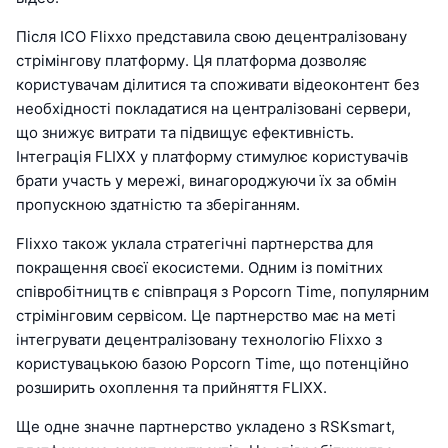
Після ICO Flixxo представила свою децентралізовану
стрімінгову платформу. Ця платформа дозволяє
користувачам ділитися та споживати відеоконтент без
необхідності покладатися на централізовані сервери,
що знижує витрати та підвищує ефективність.
Інтеграція FLIXX у платформу стимулює користувачів
брати участь у мережі, винагороджуючи їх за обмін
пропускною здатністю та зберіганням.
Flixxo також уклала стратегічні партнерства для
покращення своєї екосистеми. Одним із помітних
співробітництв є співпраця з Popcorn Time, популярним
стрімінговим сервісом. Це партнерство має на меті
інтегрувати децентралізовану технологію Flixxo з
користувацькою базою Popcorn Time, що потенційно
розширить охоплення та прийняття FLIXX.
Ще одне значне партнерство укладено з RSKsmart,