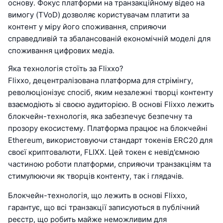
основу. Фокус платформи на транзакційному відео на
вимогу (TVoD) дозволяє користувачам платити за
контент у міру його споживання, сприяючи
справедливій та збалансованій економічній моделі для
споживання цифрових медіа.
Яка технологія стоїть за Flixxo?
Flixxo, децентралізована платформа для стрімінгу,
революціонізує спосіб, яким незалежні творці контенту
взаємодіють зі своєю аудиторією. В основі Flixxo лежить
блокчейн-технологія, яка забезпечує безпечну та
прозору екосистему. Платформа працює на блокчейні
Ethereum, використовуючи стандарт токенів ERC20 для
своєї криптовалюти, FLIXX. Цей токен є невід'ємною
частиною роботи платформи, сприяючи транзакціям та
стимулюючи як творців контенту, так і глядачів.
Блокчейн-технологія, що лежить в основі Flixxo,
гарантує, що всі транзакції записуються в публічний
реєстр, що робить майже неможливим для