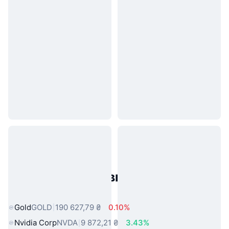
Популярні активи реального
світу
Gold
GOLD
190 627,79 ₴
0.10%
Nvidia Corp
NVDA
9 872,21 ₴
3.43%