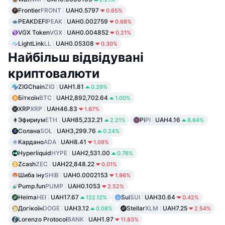
Frontier
FRONT
UAH0.5797
0.65%
PEAKDEFI
PEAK
UAH0.002759
0.68%
VGX Token
VGX
UAH0.004852
0.21%
LightLink
LL
UAH0.05308
0.30%
Найбільш відвідувані
криптовалюти
ZIGChain
ZIG
UAH1.81
0.29%
Біткоїн
BTC
UAH2,892,702.64
1.00%
XRP
XRP
UAH46.83
1.67%
Эфириум
ETH
UAH85,232.21
Pi
PI
UAH4.16
2.21%
8.64%
Солана
SOL
UAH3,299.76
0.24%
Кардано
ADA
UAH8.41
1.09%
Hyperliquid
HYPE
UAH2,531.00
0.76%
Zcash
ZEC
UAH22,848.22
0.01%
Шиба іну
SHIB
UAH0.0002153
1.96%
Pump.fun
PUMP
UAH0.1053
2.52%
Heima
HEI
UAH17.67
Sui
SUI
UAH30.64
122.12%
0.42%
Догікоїн
DOGE
UAH3.12
Stellar
XLM
UAH7.25
0.08%
2.54%
Lorenzo Protocol
BANK
UAH1.97
11.83%