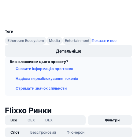
Дослідники
Майбутні розпродажі
Ставки фінансування
Навчайся та заробляй
Гаманці
UCID
2231
Календарі
Теги
Ethereum Ecosystem
Media
Entertainment
Показати все
Календар ICO
Детальніше
Календар Подій
Ви є власником цього проекту?
Оновити інформацію про токен
Надіслати розблокування токенів
Отримати значок спільноти
Flixxo Ринки
Все
CEX
DEX
Фільтри
Спот
Безстроковий
Ф'ючерси