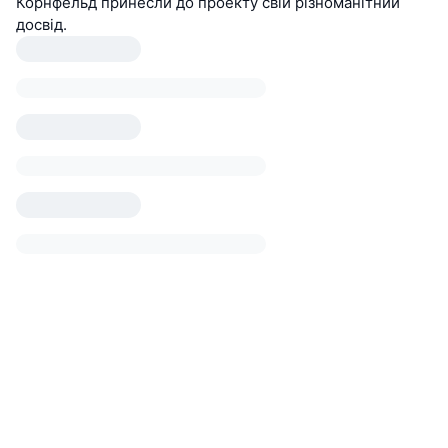
Корнфельд принесли до проекту свій різноманітний
досвід.