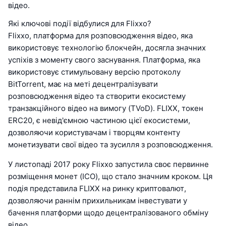
відео.
Які ключові події відбулися для Flixxo?
Flixxo, платформа для розповсюдження відео, яка
використовує технологію блокчейн, досягла значних
успіхів з моменту свого заснування. Платформа, яка
використовує стимульовану версію протоколу
BitTorrent, має на меті децентралізувати
розповсюдження відео та створити екосистему
транзакційного відео на вимогу (TVoD). FLIXX, токен
ERC20, є невід'ємною частиною цієї екосистеми,
дозволяючи користувачам і творцям контенту
монетизувати свої відео та зусилля з розповсюдження.
У листопаді 2017 року Flixxo запустила своє первинне
розміщення монет (ICO), що стало значним кроком. Ця
подія представила FLIXX на ринку криптовалют,
дозволяючи раннім прихильникам інвестувати у
бачення платформи щодо децентралізованого обміну
відео.