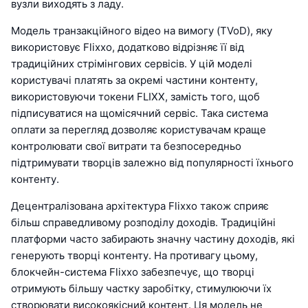
вузли виходять з ладу.
Модель транзакційного відео на вимогу (TVoD), яку
використовує Flixxo, додатково відрізняє її від
традиційних стрімінгових сервісів. У цій моделі
користувачі платять за окремі частини контенту,
використовуючи токени FLIXX, замість того, щоб
підписуватися на щомісячний сервіс. Така система
оплати за перегляд дозволяє користувачам краще
контролювати свої витрати та безпосередньо
підтримувати творців залежно від популярності їхнього
контенту.
Децентралізована архітектура Flixxo також сприяє
більш справедливому розподілу доходів. Традиційні
платформи часто забирають значну частину доходів, які
генерують творці контенту. На противагу цьому,
блокчейн-система Flixxo забезпечує, що творці
отримують більшу частку заробітку, стимулюючи їх
створювати високоякісний контент. Ця модель не