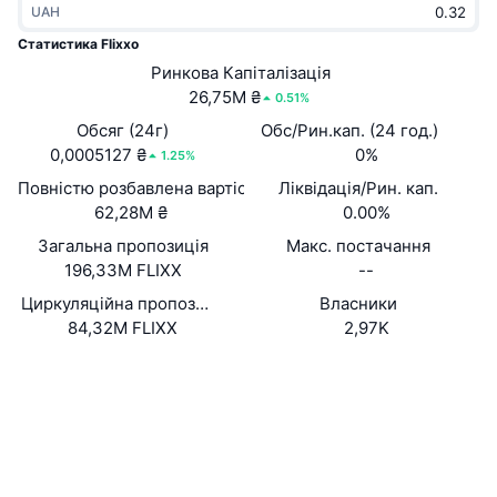
UAH
В тренді
Криптовалютні ETF
Навчайтеся
CMC Протокол контексту моделі
Статистика Flixxo
Нове
Ринкова Капіталізація
Біткоїн ETF
x402
Новини
26,75M ₴
0.51%
Крипто
Эфириум ETF
Обсяг (24г)
Обс/Рин.кап. (24 год.)
Студент
0,0005127 ₴
0%
1.25%
Політика
Повністю розбавлена вартість (FDV)
Ліквідація/Рин. кап.
Технічний аналіз
Дослідження
62,28M ₴
0.00%
Спорт
Загальна пропозиція
Макс. постачання
RSI
Відео
196,33M FLIXX
--
Фінанси
MACD
Циркуляційна пропозиція
Власники
Словник
84,32M FLIXX
2,97K
Технології
Вебсайти
Website
Whitepaper
Деривативи
Кампанії
Соціальні
NFT
Огляд
Airdrops
Контракти
0xf04a...36b0be
3.2
Рейтинг (CertiK)
Загальна статистика NFT
Ліквідації
Винагороди у Діамантах
etherscan.io