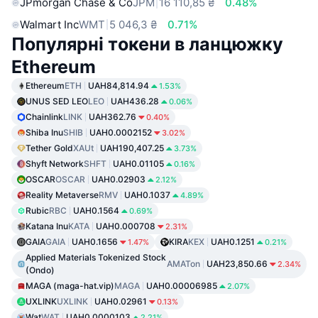
JPmorgan Chase & Co
JPM
16 110,85 ₴
0.48%
Walmart Inc
WMT
5 046,3 ₴
0.71%
Популярні токени в ланцюжку
Ethereum
Ethereum
ETH
UAH84,814.94
1.53%
UNUS SED LEO
LEO
UAH436.28
0.06%
Chainlink
LINK
UAH362.76
0.40%
Shiba Inu
SHIB
UAH0.0002152
3.02%
Tether Gold
XAUt
UAH190,407.25
3.73%
Shyft Network
SHFT
UAH0.01105
0.16%
OSCAR
OSCAR
UAH0.02903
2.12%
Reality Metaverse
RMV
UAH0.1037
4.89%
Rubic
RBC
UAH0.1564
0.69%
Katana Inu
KATA
UAH0.000708
2.31%
GAIA
GAIA
UAH0.1656
KIRA
KEX
UAH0.1251
1.47%
0.21%
Applied Materials Tokenized Stock
AMATon
UAH23,850.66
2.34%
(Ondo)
MAGA (maga-hat.vip)
MAGA
UAH0.00006985
2.07%
UXLINK
UXLINK
UAH0.02961
0.13%
Wat
WAT
UAH0.0000103
2.21%