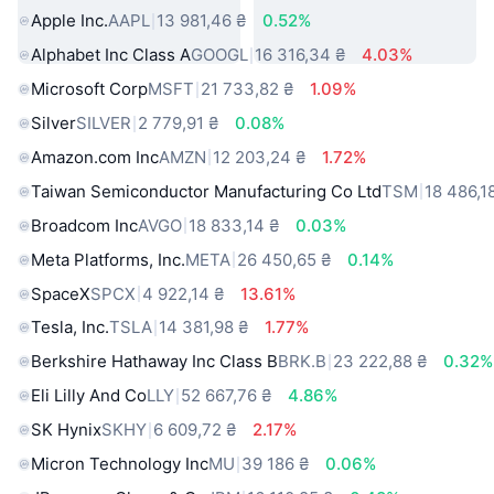
Apple Inc.
AAPL
13 981,46 ₴
0.52%
Alphabet Inc Class A
GOOGL
16 316,34 ₴
4.03%
Microsoft Corp
MSFT
21 733,82 ₴
1.09%
Silver
SILVER
2 779,91 ₴
0.08%
Amazon.com Inc
AMZN
12 203,24 ₴
1.72%
Taiwan Semiconductor Manufacturing Co Ltd
TSM
18 486,1
Broadcom Inc
AVGO
18 833,14 ₴
0.03%
Meta Platforms, Inc.
META
26 450,65 ₴
0.14%
SpaceX
SPCX
4 922,14 ₴
13.61%
Tesla, Inc.
TSLA
14 381,98 ₴
1.77%
Berkshire Hathaway Inc Class B
BRK.B
23 222,88 ₴
0.32%
Eli Lilly And Co
LLY
52 667,76 ₴
4.86%
SK Hynix
SKHY
6 609,72 ₴
2.17%
Micron Technology Inc
MU
39 186 ₴
0.06%