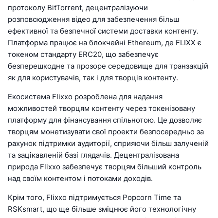
протоколу BitTorrent, децентралізуючи
розповсюдження відео для забезпечення більш
ефективної та безпечної системи доставки контенту.
Платформа працює на блокчейні Ethereum, де FLIXX є
токеном стандарту ERC20, що забезпечує
безперешкодне та прозоре середовище для транзакцій
як для користувачів, так і для творців контенту.
Екосистема Flixxo розроблена для надання
можливостей творцям контенту через токенізовану
платформу для фінансування спільнотою. Це дозволяє
творцям монетизувати свої проекти безпосередньо за
рахунок підтримки аудиторії, сприяючи більш залученій
та зацікавленій базі глядачів. Децентралізована
природа Flixxo забезпечує творцям більший контроль
над своїм контентом і потоками доходів.
Крім того, Flixxo підтримується Popcorn Time та
RSKsmart, що ще більше зміцнює його технологічну