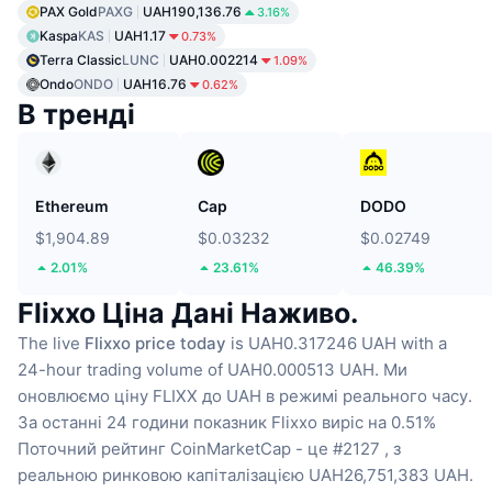
PAX Gold
PAXG
UAH190,136.76
3.16%
Kaspa
KAS
UAH1.17
0.73%
Terra Classic
LUNC
UAH0.002214
1.09%
Ondo
ONDO
UAH16.76
0.62%
В тренді
Ethereum
Cap
DODO
$1,904.89
$0.03232
$0.02749
2.01%
23.61%
46.39%
Flixxo Ціна Дані Наживо.
The live
Flixxo price today
is UAH0.317246 UAH with a
24-hour trading volume of UAH0.000513 UAH.
Ми
оновлюємо ціну FLIXX до UAH в режимі реального часу.
За останні 24 години показник Flixxo виріс на 0.51%
Поточний рейтинг CoinMarketCap - це #2127 , з
реальною ринковою капіталізацією UAH26,751,383 UAH.