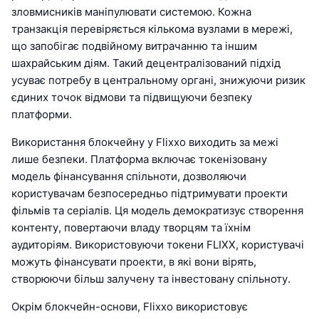
зловмисників маніпулювати системою. Кожна
транзакція перевіряється кількома вузлами в мережі,
що запобігає подвійному витрачанню та іншим
шахрайським діям. Такий децентралізований підхід
усуває потребу в центральному органі, знижуючи ризик
єдиних точок відмови та підвищуючи безпеку
платформи.
Використання блокчейну у Flixxo виходить за межі
лише безпеки. Платформа включає токенізовану
модель фінансування спільноти, дозволяючи
користувачам безпосередньо підтримувати проекти
фільмів та серіалів. Ця модель демократизує створення
контенту, повертаючи владу творцям та їхнім
аудиторіям. Використовуючи токени FLIXX, користувачі
можуть фінансувати проекти, в які вони вірять,
створюючи більш залучену та інвестовану спільноту.
Окрім блокчейн-основи, Flixxo використовує