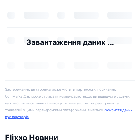
Завантаження даних ...
Застереження: ця сторінка може містити партнерські посилання.
CoinMarketCap може отримати компенсацію, якщо ви відвідуєте будь-які
партнерські посилання та виконуєте певні дії, такі як реєстрація та
транзакції з цими партнерськими платформами. Дивіться
Розкриття даних
про партнерів
.
Flixxo Новини