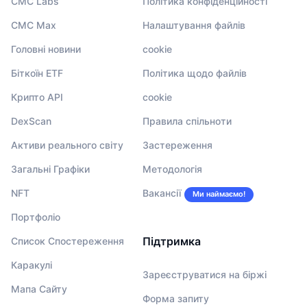
CMC Labs
Політика конфіденційності
CMC Max
Налаштування файлів
Головні новини
cookie
Біткоїн ETF
Політика щодо файлів
Крипто API
cookie
DexScan
Правила спільноти
Активи реального світу
Застереження
Загальні Графіки
Методологія
NFT
Вакансії
Ми наймаємо!
Портфоліо
Підтримка
Список Спостереження
Каракулі
Зареєструватися на біржі
Мапа Сайту
Форма запиту