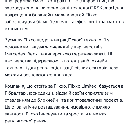
платформою смарт-контрактів. Це співробітництво
зосереджене на використанні технології RSKsmart для
покращення блокчейн-можливостей Flixxo,
забезпечуючи більш безпечні та ефективні транзакції в
екосистемі.
Зусилля Flixxo щодо інтеграції своєї технології з
основними галузями очевидні у партнерстві з
Mercedes-Benz та дилерською мережею smart. Ці
партнерства підкреслюють потенціал блокчейн-
технології для революціонізації різних секторів поза
межами розповсюдження відео.
Компанія, що стоїть за Flixxo, Flixxo Limited, базується в
Гібралтарі, юрисдикції, відомій своїм сприятливим
ставленням до блокчейн- та криптовалютних проектів.
Це стратегічне розташування, ймовірно, сприяло
здатності Flixxo інновувати та зростати в межах
регуляторної рамки.