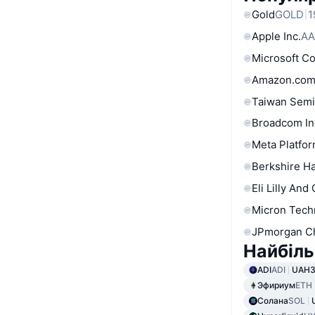
Gold
GOLD
1
Apple Inc.
AA
Microsoft C
Amazon.com
Taiwan Semi
Broadcom In
Meta Platfor
Berkshire Ha
Eli Lilly And
Micron Tech
JPmorgan C
Найбіль
ADI
ADI
UAH3
Эфириум
ETH
Солана
SOL