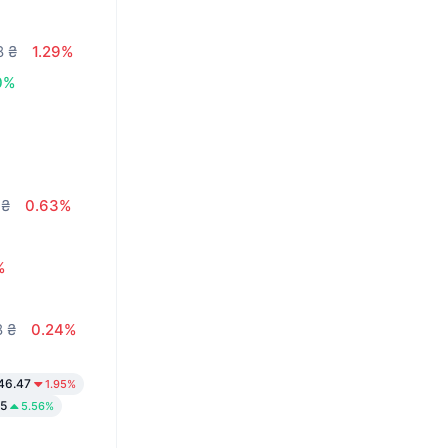
8 ₴
1.29%
0%
 ₴
0.63%
%
8 ₴
0.24%
46.47
1.95%
5
5.56%