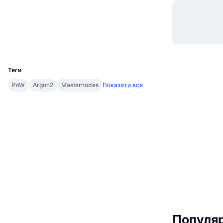
Вебсайти
Website
Whitepaper
Соціальні
Дослідники
dynexplorer.duality.solutions
UCID
1587
Теги
PoW
Argon2
Masternodes
Показати все
Популяр