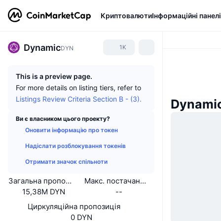
Криптовалюти
Інформаційні панелі
Dynamic
1K
DYN
This is a preview page.
For more details on listing tiers, refer to
Listings Review Criteria Section B - (3).
Dynami
Ви є власником цього проекту?
Оновити інформацію про токен
Надіслати розблокування токенів
Отримати значок спільноти
Загальна пропозиція
Макс. постачання
15,38M DYN
--
Циркуляційна пропозиція
0 DYN