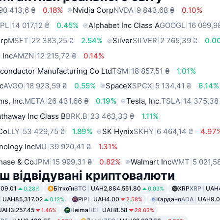
90 413,6 ₴
0.18%
Nvidia Corp
NVDA
9 843,68 ₴
0.10%
PL
14 017,12 ₴
0.45%
Alphabet Inc Class A
GOOGL
16 099,9
orp
MSFT
22 383,25 ₴
2.54%
Silver
SILVER
2 765,39 ₴
0.0
 Inc
AMZN
12 215,72 ₴
0.14%
conductor Manufacturing Co Ltd
TSM
18 857,51 ₴
1.01%
c
AVGO
18 923,59 ₴
0.55%
SpaceX
SPCX
5 134,41 ₴
6.14%
ms, Inc.
META
26 431,66 ₴
0.19%
Tesla, Inc.
TSLA
14 375,38
thaway Inc Class B
BRK.B
23 463,33 ₴
1.11%
 Co
LLY
53 429,75 ₴
1.89%
SK Hynix
SKHY
6 464,14 ₴
4.97
nology Inc
MU
39 920,41 ₴
1.31%
hase & Co
JPM
15 999,31 ₴
0.82%
Walmart Inc
WMT
5 021,5
ш відвідувані криптовалюти
09.01
Біткоїн
BTC
UAH2,884,551.80
XRP
XRP
UAH
0.28%
0.03%
UAH85,317.02
Pi
PI
UAH4.00
Кардано
ADA
UAH9.0
0.12%
2.58%
UAH3,257.45
Heima
HEI
UAH8.58
1.46%
28.03%