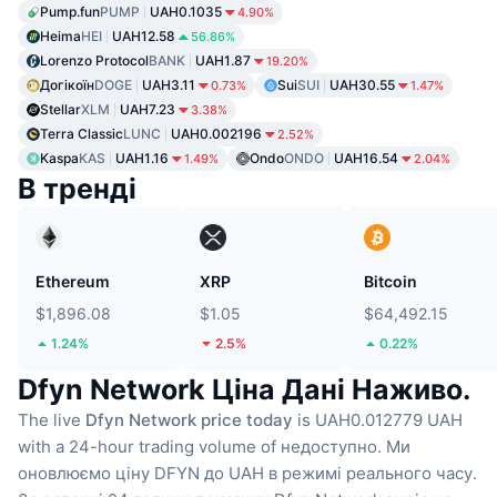
Pump.fun
PUMP
UAH0.1035
4.90%
Heima
HEI
UAH12.58
56.86%
Lorenzo Protocol
BANK
UAH1.87
19.20%
Догікоїн
DOGE
UAH3.11
Sui
SUI
UAH30.55
0.73%
1.47%
Stellar
XLM
UAH7.23
3.38%
Terra Classic
LUNC
UAH0.002196
2.52%
Kaspa
KAS
UAH1.16
Ondo
ONDO
UAH16.54
1.49%
2.04%
В тренді
Ethereum
XRP
Bitcoin
$1,896.08
$1.05
$64,492.15
1.24%
2.5%
0.22%
Dfyn Network Ціна Дані Наживо.
The live
Dfyn Network price today
is UAH0.012779 UAH
with a 24-hour trading volume of недоступно.
Ми
оновлюємо ціну DFYN до UAH в режимі реального часу.