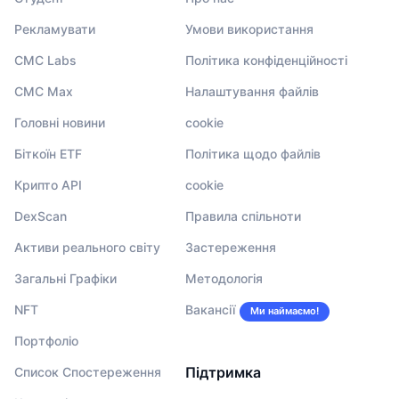
Рекламувати
Умови використання
CMC Labs
Політика конфіденційності
CMC Max
Налаштування файлів
Головні новини
cookie
Біткоїн ETF
Політика щодо файлів
Крипто API
cookie
DexScan
Правила спільноти
Активи реального світу
Застереження
Загальні Графіки
Методологія
NFT
Вакансії
Ми наймаємо!
Портфоліо
Підтримка
Список Спостереження