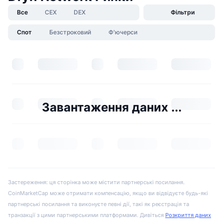
Все
CEX
DEX
Фільтри
Спот
Безстроковий
Ф'ючерси
Завантаження даних ...
Застереження: ця сторінка може містити партнерські посилання.
CoinMarketCap може отримати компенсацію, якщо ви відвідуєте будь-які
партнерські посилання та виконуєте певні дії, такі як реєстрація та
транзакції з цими партнерськими платформами. Дивіться
Розкриття даних