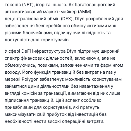
токенів (NFT), ігор та іншого. Як багатоланцюговий
автоматизований маркет-мейкер (AMM)
децентралізований обмін (DEX), Dfyn розроблений для
забезпечення безперебійного обміну активами між
різними блокчейнами, підвищуючи ліквідність та
доступність для користувачів.
У сфері DeFi інфраструктура Dfyn підтримує широкий
спектр фінансових діяльностей, включаючи, але не
обмежуючись, позиками, запозиченнями та фармінгом
доходу. Його функція транзакцій без витрат на газ у
мережі Polygon забезпечує можливість користувачам
займатися цими діяльностями без навантаження у
вигляді комісій за транзакції, вимагаючи від них лише
підписання транзакцій. Цей аспект особливо
привабливий для користувачів, які прагнуть
максимізувати свій прибуток від інвестицій без
необхідності нести високі операційні витрати.