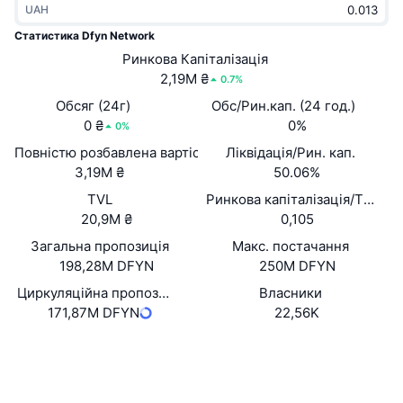
UAH
В тренді
Криптовалютні ETF
Навчайтеся
CMC Протокол контексту моделі
Статистика Dfyn Network
Нове
Ринкова Капіталізація
Біткоїн ETF
x402
Новини
2,19M ₴
0.7%
Крипто
Эфириум ETF
Обсяг (24г)
Обс/Рин.кап. (24 год.)
Студент
0 ₴
0%
0%
Політика
Повністю розбавлена вартість (FDV)
Ліквідація/Рин. кап.
Технічний аналіз
Дослідження
3,19M ₴
50.06%
Спорт
TVL
Ринкова капіталізація/TVL
RSI
Відео
20,9M ₴
0,105
Фінанси
MACD
Загальна пропозиція
Макс. постачання
Словник
198,28M DFYN
250M DFYN
Технології
Циркуляційна пропозиція
Власники
Деривативи
Кампанії
171,87M DFYN
22,56K
NFT
Огляд
Вебсайти
Airdrops
Website
Whitepaper
Загальна статистика NFT
Соціальні
Ліквідації
Винагороди у Діамантах