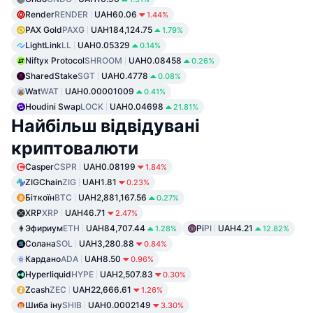
Render
RENDER
UAH60.06
1.44%
PAX Gold
PAXG
UAH184,124.75
1.79%
LightLink
LL
UAH0.05329
0.14%
Niftyx Protocol
SHROOM
UAH0.08458
0.26%
SharedStake
SGT
UAH0.4778
0.08%
Wat
WAT
UAH0.00001009
0.41%
Houdini Swap
LOCK
UAH0.04698
21.81%
Найбільш відвідувані
криптовалюти
Casper
CSPR
UAH0.08199
1.84%
ZIGChain
ZIG
UAH1.81
0.23%
Біткоїн
BTC
UAH2,881,167.56
0.27%
XRP
XRP
UAH46.71
2.47%
Эфириум
ETH
UAH84,707.44
Pi
PI
UAH4.21
1.28%
12.82%
Солана
SOL
UAH3,280.88
0.84%
Кардано
ADA
UAH8.50
0.96%
Hyperliquid
HYPE
UAH2,507.83
0.30%
Zcash
ZEC
UAH22,666.61
1.26%
Шиба іну
SHIB
UAH0.0002149
3.30%