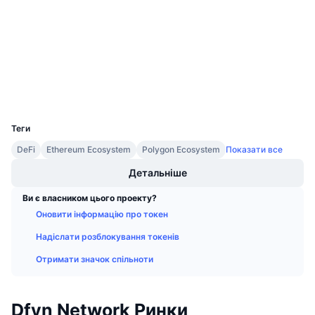
Майбутні розпродажі
0x9695...529023
Ставки фінансування
Контракти
Навчайся та заробляй
3.0
Рейтинг (CertiK)
Календарі
Дослідники
etherscan.io
Гаманці
Календар ICO
UCID
9511
Теги
Календар Подій
DeFi
Ethereum Ecosystem
Polygon Ecosystem
Показати все
Детальніше
Ви є власником цього проекту?
Оновити інформацію про токен
Надіслати розблокування токенів
Отримати значок спільноти
Dfyn Network Ринки