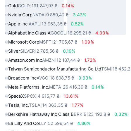
Gold
GOLD
191 247,97 ₴
0.14%
Nvidia Corp
NVDA
9 859,42 ₴
3.43%
Apple Inc.
AAPL
13 963,35 ₴
0.52%
Alphabet Inc Class A
GOOGL
16 295,21 ₴
4.03%
Microsoft Corp
MSFT
21 705,67 ₴
1.09%
Silver
SILVER
2 785,56 ₴
0.19%
Amazon.com Inc
AMZN
12 187,44 ₴
1.72%
Taiwan Semiconductor Manufacturing Co Ltd
TSM
18 462,2
Broadcom Inc
AVGO
18 808,75 ₴
0.03%
Meta Platforms, Inc.
META
26 416,39 ₴
0.14%
SpaceX
SPCX
4 915,77 ₴
13.61%
Tesla, Inc.
TSLA
14 363,35 ₴
1.77%
Berkshire Hathaway Inc Class B
BRK.B
23 192,8 ₴
0.32%
Eli Lilly And Co
LLY
52 599,54 ₴
4.86%