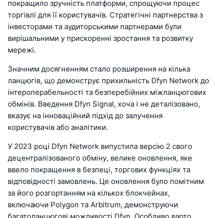
покращило зручність платформи, спрощуючи процес
торгівлі для її користувачів. Стратегічні партнерства з
інвесторами та аудиторськими партнерами були
вирішальними у прискоренні зростання та розвитку
мережі.
Значним досягненням стало розширення на кілька
ланцюгів, що демонструє прихильність Dfyn Network до
інтероперабельності та безперебійних міжланцюгових
обмінів. Введення Dfyn Signal, хоча і не деталізовано,
вказує на інноваційний підхід до залучення
користувачів або аналітики.
У 2023 році Dfyn Network випустила версію 2 свого
децентралізованого обміну, велике оновлення, яке
ввело покращення в безпеці, торгових функціях та
відповідності замовлень. Це оновлення було помітним
за його розгортанням на кількох блокчейнах,
включаючи Polygon та Arbitrum, демонструючи
багатоланцюгові можливості Dfyn. Особливо варто