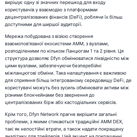
вирішує одну зі значних перешкод для входу
користувачів у взаємодію з платформами
децентралізованих фінансів (DeFi), роблячи їх більш
доступними для ширшої аудиторії.
Мережа побудована з візією створення
взаємопов'язаної екосистеми AMM, з вузлами,
розподіленими по кільком Ланцюгам 1 та 2 рівня. Ця
структура дозволяє Dfyn обмінюватися ліквідністю між
цими вузлами, забезпечуючи безперебійні
міжланцюгові обміни. Така налаштування є важливою
для сприяння більш інтегрованому середовищу DeFi, де
користувачі можуть без зусиль обмінювати активи між
різними блокчейнами без звернення до
централізованих бірж або кастодіальних сервісів.
Крім того, Dfyn Network прагне вирішити загальні
проблеми, з якими стикаються традиційні AMM DEX,
такі як непостійні втрати, а також надати покращену
аналітику для трейдерів. Цей акцент на покращенні