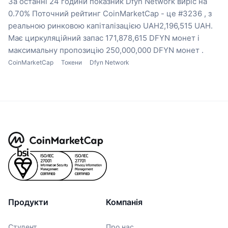
За останні 24 години показник Dfyn Network виріс на
0.70%
Поточний рейтинг CoinMarketCap - це #3236 , з
реальною ринковою капіталізацією UAH2,196,515 UAH.
Має циркуляційний запас 171,878,615 DFYN монет
і
максимальну пропозицію 250,000,000 DFYN монет .
CoinMarketCap
Токени
Dfyn Network
Продукти
Компанія
Студент
Про нас