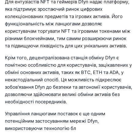
Для ентузіастів NFT та геймерів Dfyn надає платформу,
яка підтримує зростаючий ринок цифрових
колекціонованих предметів та ігрових активів. Його
функціональність між ланцюгами дозволяє
користувачам торгувати NFT та ігровими токенами між
різними блокчейнами, тим самим розширюючи ринок
та підвищуючи ліквідність для цих унікальних активів.
Крім того, децентралізована станція обміну Dfyn є
помітною особливістю для користувачів, зацікавлених у
обміні основних активів, таких як BTC, ETH та ADA, у
некастодіальний спосіб. Ця можливість підкреслює
зобов'язання Dfyn до безпеки та автономії користувачів,
дозволяючи здійснювати великі обміни активів без
необхідності посередників.
Управління ланцюгами поставок є ще одним
потенційним застосуванням мережі Dfyn,
використовуючи технологію бл