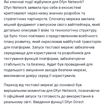
Які ключові події відбулися для Dfyn Network?
Dfyn Network заявила про себе в екосистемі
криптовалют через низку значних розробок та
стратегічних партнерств. Спочатку мережа заклала
міцний фундамент з випуском свого вайтпейпера, який
детально описував її візію та технологічну структуру.
Це було тісно пов'язано з представленням всебічного
плану розвитку, який окреслював майбутній траєкторію
для платформи. Запуск тестової мережі забезпечив
середовище для користувачів та розробників для
тестування функцій платформи, забезпечуючи
стабільність та безпеку. Аудит був проведений для
подальшого зміцнення заходів безпеки мережі,
викликаючи довіру серед її користувачів.
Перехід від тестової мережі до основної був
вирішальним моментом для Dfyn Network, позначаючи
її офіційний запуск та готовність до використання в
реальному світі. Введення функції Dfyn Direct