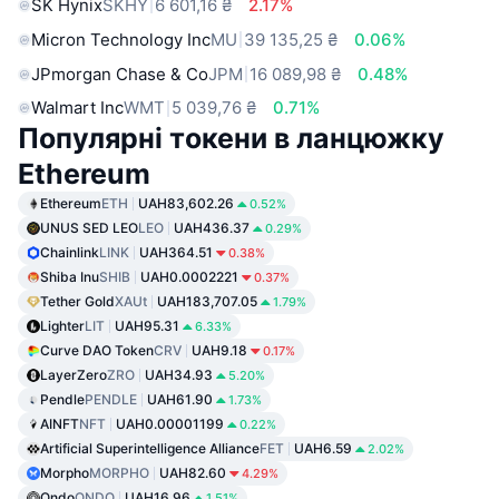
SK Hynix
SKHY
6 601,16 ₴
2.17%
Micron Technology Inc
MU
39 135,25 ₴
0.06%
JPmorgan Chase & Co
JPM
16 089,98 ₴
0.48%
Walmart Inc
WMT
5 039,76 ₴
0.71%
Популярні токени в ланцюжку
Ethereum
Ethereum
ETH
UAH83,602.26
0.52%
UNUS SED LEO
LEO
UAH436.37
0.29%
Chainlink
LINK
UAH364.51
0.38%
Shiba Inu
SHIB
UAH0.0002221
0.37%
Tether Gold
XAUt
UAH183,707.05
1.79%
Lighter
LIT
UAH95.31
6.33%
Curve DAO Token
CRV
UAH9.18
0.17%
LayerZero
ZRO
UAH34.93
5.20%
Pendle
PENDLE
UAH61.90
1.73%
AINFT
NFT
UAH0.00001199
0.22%
Artificial Superintelligence Alliance
FET
UAH6.59
2.02%
Morpho
MORPHO
UAH82.60
4.29%
Ondo
ONDO
UAH16.96
1.51%