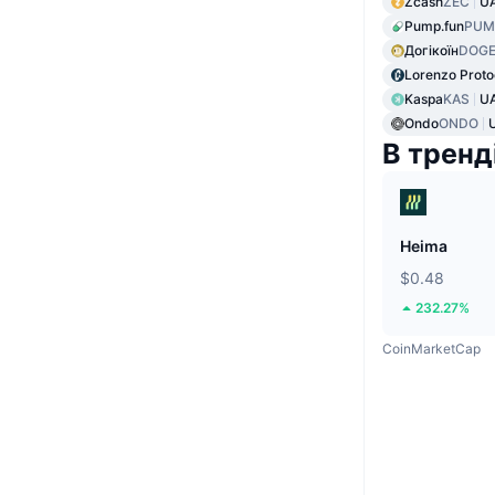
Zcash
ZEC
UA
Pump.fun
PUM
Догікоїн
DOG
Lorenzo Proto
Kaspa
KAS
UA
Ondo
ONDO
В тренд
Heima
$0.48
232.27%
CoinMarketCap