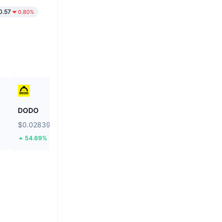
.57
0.80%
DODO
Hamster Kombat
$0.02839
$0.0001851
54.69%
7.31%