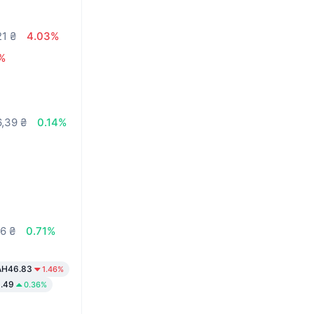
21 ₴
4.03%
%
6,39 ₴
0.14%
6 ₴
0.71%
AH46.83
1.46%
.49
0.36%