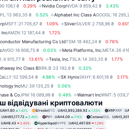
90 106,1 ₴
0.29%
Nvidia Corp
NVDA
9 859,42 ₴
3.43%
PL
13 963,35 ₴
0.52%
Alphabet Inc Class A
GOOGL
16 295,
orp
MSFT
21 705,67 ₴
1.09%
Silver
SILVER
2 758,96 ₴
0.60
 Inc
AMZN
12 187,44 ₴
1.72%
conductor Manufacturing Co Ltd
TSM
18 462,24 ₴
0.76%
c
AVGO
18 808,75 ₴
0.03%
Meta Platforms, Inc.
META
26 41
X
4 915,77 ₴
13.61%
Tesla, Inc.
TSLA
14 363,35 ₴
1.77%
thaway Inc Class B
BRK.B
23 192,8 ₴
0.32%
 Co
LLY
52 599,54 ₴
4.86%
SK Hynix
SKHY
6 601,16 ₴
2.17%
nology Inc
MU
39 135,25 ₴
0.06%
hase & Co
JPM
16 089,98 ₴
0.48%
Walmart Inc
WMT
5 039,7
ш відвідувані криптовалюти
UAH1.80
Біткоїн
BTC
UAH2,892,286.92
XRP
XRP
U
1.42%
1.25%
UAH85,177.72
Pi
PI
UAH4.09
Солана
SOL
UAH3,301
2.40%
7.15%
UAH8.43
Hyperliquid
HYPE
UAH2,497.69
2.43%
1.29%