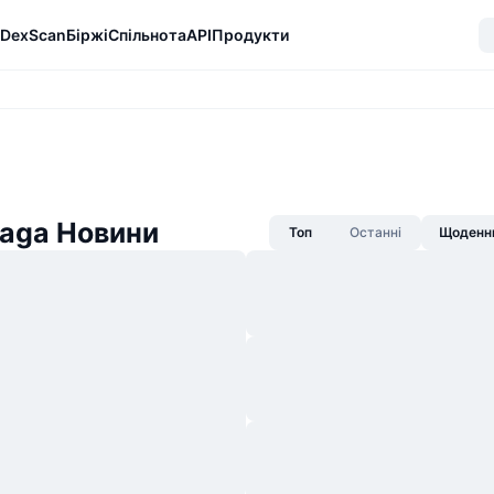
DexScan
Біржі
Спільнота
API
Продукти
aga Новини
Топ
Останні
Щоденни