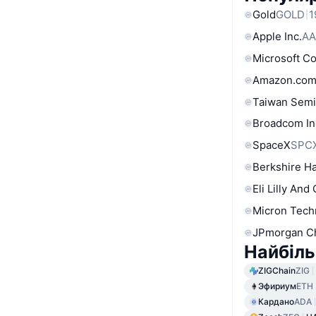
Gold
GOLD
1
Apple Inc.
AA
Microsoft C
Amazon.com
Taiwan Semi
Broadcom In
SpaceX
SPC
Berkshire Ha
Eli Lilly And
Micron Tech
JPmorgan C
Найбіль
ZIGChain
ZIG
Эфириум
ETH
Кардано
ADA