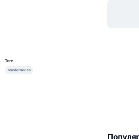
Вебсайти
Website
Whitepaper
Соціальні
explorer.decenomy.net
Дослідники
UCID
6178
Теги
Masternodes
Популяр