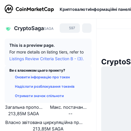
Криптовалюти
Інформаційні панелі
CryptoSaga
597
SAGA
This is a preview page.
For more details on listing tiers, refer to
Listings Review Criteria Section B - (3).
CryptoS
Ви є власником цього проекту?
Оновити інформацію про токен
Надіслати розблокування токенів
Отримати значок спільноти
Загальна пропозиція
Макс. постачання
213,85M SAGA
--
Власно звітована циркуляційна пропозиція
213,85M SAGA