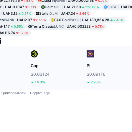
H22,716.75
Шиба іну
SHIB
UAH0.0002158
1.58%
0.77%
P
UAH0.1047
Heima
HEI
UAH21.60
Sui
SUI
UAH30
5.11%
228.00%
E
UAH3.12
Stellar
XLM
UAH7.24
0.27%
2.66%
col
BANK
UAH2.07
PAX Gold
PAXG
UAH189,864.28
6.55%
2.40%
H1.17
Terra Classic
LUNC
UAH0.002223
0.55%
0.71%
UAH16.74
1.26%
і
Cap
Pi
$0.03124
$0.09176
14.3%
7.25%
Криптовалюти
CryptoSaga