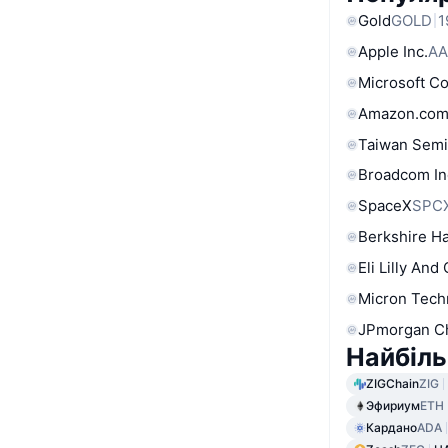
Gold
GOLD
1
Apple Inc.
AA
Microsoft C
Amazon.com
Taiwan Semi
Broadcom In
SpaceX
SPC
Berkshire Ha
Eli Lilly And
Micron Tech
JPmorgan C
Найбіль
ZIGChain
ZIG
Эфириум
ETH
Кардано
ADA