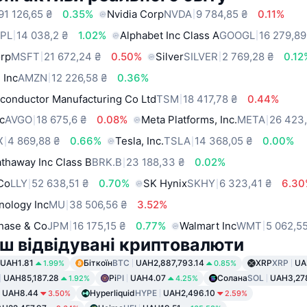
91 126,65 ₴
0.35%
Nvidia Corp
NVDA
9 784,85 ₴
0.11%
PL
14 038,2 ₴
1.02%
Alphabet Inc Class A
GOOGL
16 279,89
orp
MSFT
21 672,24 ₴
0.50%
Silver
SILVER
2 769,28 ₴
0.12
 Inc
AMZN
12 226,58 ₴
0.36%
conductor Manufacturing Co Ltd
TSM
18 417,78 ₴
0.44%
c
AVGO
18 675,6 ₴
0.08%
Meta Platforms, Inc.
META
26 423
X
4 869,88 ₴
0.66%
Tesla, Inc.
TSLA
14 368,05 ₴
0.00%
thaway Inc Class B
BRK.B
23 188,33 ₴
0.02%
 Co
LLY
52 638,51 ₴
0.70%
SK Hynix
SKHY
6 323,41 ₴
6.3
nology Inc
MU
38 506,56 ₴
3.52%
hase & Co
JPM
16 175,15 ₴
0.77%
Walmart Inc
WMT
5 062,5
ш відвідувані криптовалюти
UAH1.81
Біткоїн
BTC
UAH2,887,793.14
XRP
XRP
UA
1.99%
0.85%
UAH85,187.28
Pi
PI
UAH4.07
Солана
SOL
UAH3,27
1.92%
4.25%
UAH8.44
Hyperliquid
HYPE
UAH2,496.10
3.50%
2.59%