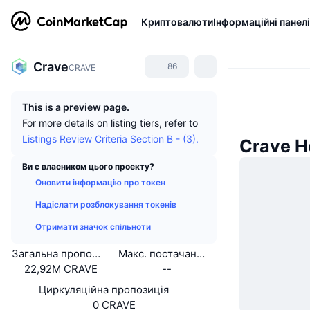
Криптовалюти
Інформаційні панелі
Crave
86
CRAVE
This is a preview page.
For more details on listing tiers, refer to
Listings Review Criteria Section B - (3).
Crave Н
Ви є власником цього проекту?
Оновити інформацію про токен
Надіслати розблокування токенів
Отримати значок спільноти
Загальна пропозиція
Макс. постачання
22,92M CRAVE
--
Циркуляційна пропозиція
0 CRAVE