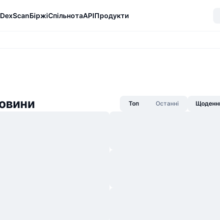
DexScan
Біржі
Спільнота
API
Продукти
овини
Топ
Останні
Щоденни