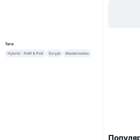
Вебсайти
Website
Whitepaper
Соціальні
Дослідники
explorersite.cc
UCID
869
Теги
Hybrid - PoW & PoS
Scrypt
Masternodes
Популяр