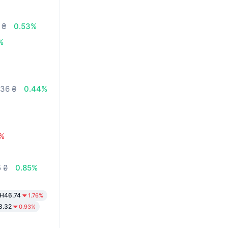
 ₴
0.53%
%
,36 ₴
0.44%
0%
5 ₴
0.85%
H46.74
1.76%
8.32
0.93%