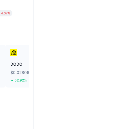
4.07%
DODO
Ethereum
$0.02806
$1,906.7
52.92%
1.85%