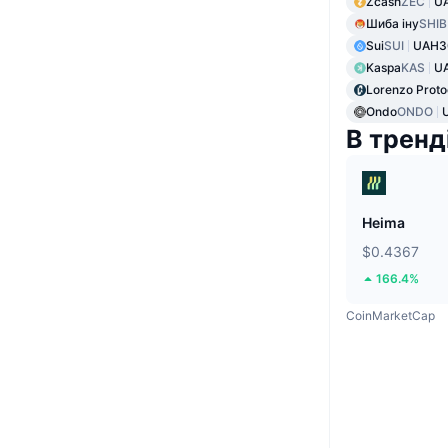
Zcash
ZEC
UA
Шиба іну
SHIB
Sui
SUI
UAH3
Kaspa
KAS
UA
Lorenzo Proto
Ondo
ONDO
В тренд
Heima
$0.4367
166.4%
CoinMarketCap