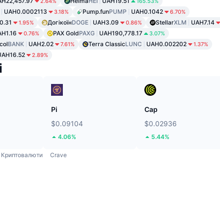
H22,457.97
Heima
HEI
UAH19.51
2.64%
165.53%
UAH0.0002113
Pump.fun
PUMP
UAH0.1042
3.18%
6.70%
0.31
Догікоїн
DOGE
UAH3.09
Stellar
XLM
UAH7.14
1.95%
0.86%
H1.16
PAX Gold
PAXG
UAH190,778.17
0.76%
3.07%
col
BANK
UAH2.02
Terra Classic
LUNC
UAH0.002202
7.61%
1.37%
UAH16.52
2.89%
і
Pi
Cap
$0.09104
$0.02936
4.06%
5.44%
Криптовалюти
Crave