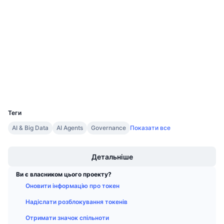
Контракти
Майбутні розпродажі
Ставки фінансування
Навчайся та заробляй
4.5
Рейтинг (CertiK)
Аудити
Календарі
bscscan.com
Дослідники
Календар ICO
Гаманці
UCID
Календар Подій
31838
Теги
AI & Big Data
AI Agents
Governance
Показати все
Boost
Детальніше
Ви є власником цього проекту?
Оновити інформацію про токен
Надіслати розблокування токенів
Отримати значок спільноти