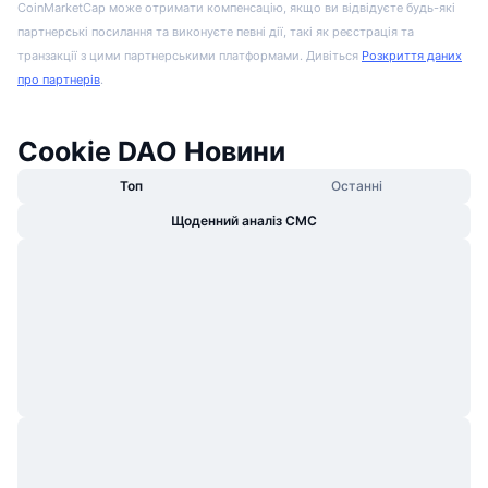
CoinMarketCap може отримати компенсацію, якщо ви відвідуєте будь-які
партнерські посилання та виконуєте певні дії, такі як реєстрація та
транзакції з цими партнерськими платформами. Дивіться
Розкриття даних
про партнерів
.
Cookie DAO Новини
Топ
Останні
Щоденний аналіз CMC