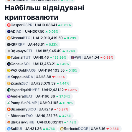
Найбільш відвідувані
криптовалюти
Casper
CSPR
UAH0.08641
0.82%
ADI
ADI
UAH307.50
0.06%
Біткоїн
BTC
UAH2,910,419.50
0.29%
XRP
XRP
UAH46.61
0.13%
Эфириум
ETH
UAH85,945.49
0.24%
Tutorial
TUT
UAH8.46
Pi
PI
UAH4.04
133.99%
0.99%
Солана
SOL
UAH3,453.21
1.45%
PAX Gold
PAXG
UAH194,103.55
0.16%
Кардано
ADA
UAH8.88
0.55%
Zcash
ZEC
UAH23,079.59
1.44%
Hyperliquid
HYPE
UAH2,431.12
1.32%
Audiera
BEAT
UAH166.36
37.64%
Pump.fun
PUMP
UAH0.1195
11.79%
Biconomy
BICO
UAH2.19
15.87%
Bittensor
TAO
UAH9,231.76
3.78%
Шиба іну
SHIB
UAH0.0002101
1.42%
Sui
SUI
UAH31.36
Догікоїн
DOGE
UAH3.16
0.76%
0.36%