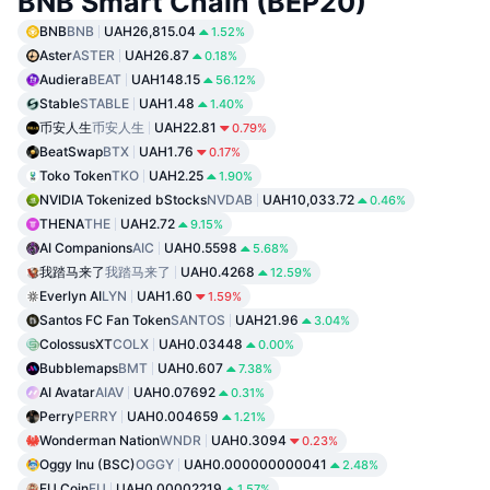
BNB Smart Chain (BEP20)
BNB
BNB
UAH26,815.04
1.52%
Aster
ASTER
UAH26.87
0.18%
Audiera
BEAT
UAH148.15
56.12%
Stable
STABLE
UAH1.48
1.40%
币安人生
币安人生
UAH22.81
0.79%
BeatSwap
BTX
UAH1.76
0.17%
Toko Token
TKO
UAH2.25
1.90%
NVIDIA Tokenized bStocks
NVDAB
UAH10,033.72
0.46%
THENA
THE
UAH2.72
9.15%
AI Companions
AIC
UAH0.5598
5.68%
我踏马来了
我踏马来了
UAH0.4268
12.59%
Everlyn AI
LYN
UAH1.60
1.59%
Santos FC Fan Token
SANTOS
UAH21.96
3.04%
ColossusXT
COLX
UAH0.03448
0.00%
Bubblemaps
BMT
UAH0.607
7.38%
AI Avatar
AIAV
UAH0.07692
0.31%
Perry
PERRY
UAH0.004659
1.21%
Wonderman Nation
WNDR
UAH0.3094
0.23%
Oggy Inu (BSC)
OGGY
UAH0.000000000041
2.48%
FU Coin
FU
UAH0.00002219
1.57%