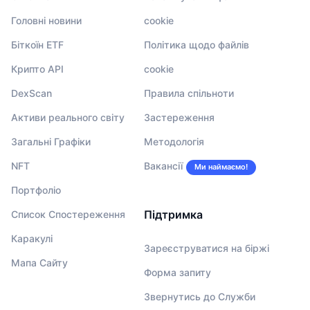
Головні новини
cookie
Біткоїн ETF
Політика щодо файлів
Крипто API
cookie
DexScan
Правила спільноти
Активи реального світу
Застереження
Загальні Графіки
Методологія
NFT
Вакансії
Ми наймаємо!
Портфоліо
Підтримка
Список Спостереження
Каракулі
Зареєструватися на біржі
Мапа Сайту
Форма запиту
Звернутись до Служби