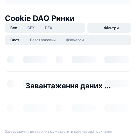
Cookie DAO Ринки
Все
CEX
DEX
Фільтри
Спот
Безстроковий
Ф'ючерси
Завантаження даних ...
Застереження: ця сторінка може містити партнерські посилання.