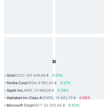
Популярні активи реального
світу
Gold
GOLD
193 849,69 ₴
0.02%
Nvidia Corp
NVDA
9 992,42 ₴
2.27%
Apple Inc.
AAPL
13 986,09 ₴
0.29%
Alphabet Inc Class A
GOOGL
15 842,79 ₴
0.96%
Microsoft Corp
MSFT
22 303,45 ₴
0.03%