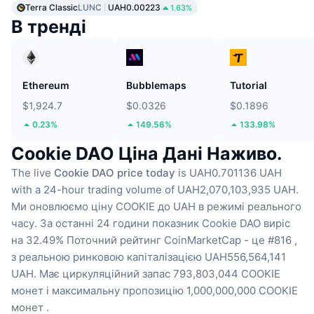
Terra Classic
LUNC
UAH0.00223
1.63%
В тренді
Ethereum
Bubblemaps
Tutorial
$1,924.7
$0.0326
$0.1896
0.23%
149.56%
133.98%
Cookie DAO Ціна Дані Наживо.
The live
Cookie DAO price today
is UAH0.701136 UAH
with a 24-hour trading volume of UAH2,070,103,935 UAH.
Ми оновлюємо ціну COOKIE до UAH в режимі реального
часу.
За останні 24 години показник Cookie DAO виріс
на 32.49%
Поточний рейтинг CoinMarketCap - це #816 ,
з реальною ринковою капіталізацією UAH556,564,141
UAH.
Має циркуляційний запас 793,803,044 COOKIE
монет
і максимальну пропозицію 1,000,000,000 COOKIE
монет .