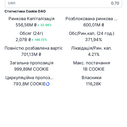
UAH
В тренді
Криптовалютні ETF
Навчайтеся
CMC Протокол контексту моделі
Статистика Cookie DAO
Ринкова Капіталізація
Нове
Розблокована ринкова капіта
Біткоїн ETF
x402
Новини
556,56M ₴
600,01M ₴
32.48%
Крипто
Эфириум ETF
Обсяг (24г)
Обс/Рин.кап. (24 год.)
Студент
2,07B ₴
371,94%
146.72%
Політика
Повністю розбавлена вартість (FDV)
Ліквідація/Рин. кап.
Технічний аналіз
Дослідження
701,13M ₴
4.21%
Спорт
Загальна пропозиція
Макс. постачання
RSI
Відео
999,89M COOKIE
1B COOKIE
Фінанси
MACD
Циркуляційна пропозиція
Власники
Словник
793,8M COOKIE
116,28K
Технології
Website
Деривативи
Кампанії
Вебсайти
NFT
Огляд
Airdrops
Соціальні
Загальна статистика NFT
Ліквідації
Винагороди у Діамантах
0xc004...8c265f