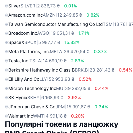
Silver
SILVER
2 836,73 ₴
0.01%
Amazon.com Inc
AMZN
12 249,85 ₴
0.82%
Taiwan Semiconductor Manufacturing Co Ltd
TSM
18 781,8
Broadcom Inc
AVGO
19 051,31 ₴
1.71%
SpaceX
SPCX
5 987,77 ₴
15.83%
Meta Platforms, Inc.
META
26 420,54 ₴
0.37%
Tesla, Inc.
TSLA
14 690,19 ₴
2.83%
Berkshire Hathaway Inc Class B
BRK.B
23 281,42 ₴
0.54%
Eli Lilly And Co
LLY
52 953,93 ₴
0.52%
Micron Technology Inc
MU
39 292,65 ₴
0.44%
SK Hynix
SKHY
6 168,93 ₴
3.92%
JPmorgan Chase & Co
JPM
15 991,67 ₴
0.34%
Walmart Inc
WMT
4 991,18 ₴
0.20%
Популярні токени в ланцюжку