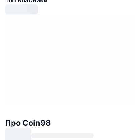
Топ власники
Про Coin98