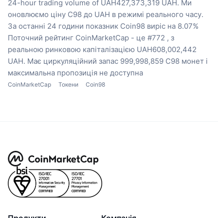
24-hour trading volume of UAH427,373,319 UAH.
Ми
оновлюємо ціну C98 до UAH в режимі реального часу.
За останні 24 години показник Coin98 виріс на 8.07%
Поточний рейтинг CoinMarketCap - це #772 , з
реальною ринковою капіталізацією UAH608,002,442
UAH.
Має циркуляційний запас 999,998,859 C98 монет
і
максимальна пропозиція не доступна
CoinMarketCap
Токени
Coin98
Продукти
Компанія