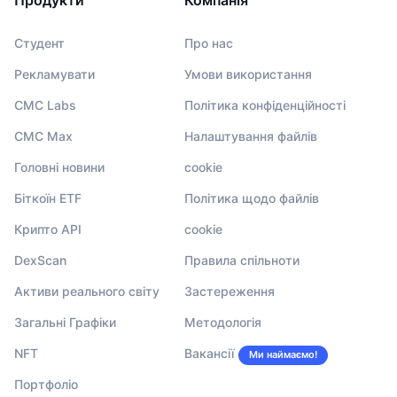
Студент
Про нас
Рекламувати
Умови використання
CMC Labs
Політика конфіденційності
CMC Max
Налаштування файлів
Головні новини
cookie
Біткоїн ETF
Політика щодо файлів
Крипто API
cookie
DexScan
Правила спільноти
Активи реального світу
Застереження
Загальні Графіки
Методологія
NFT
Вакансії
Ми наймаємо!
Портфоліо