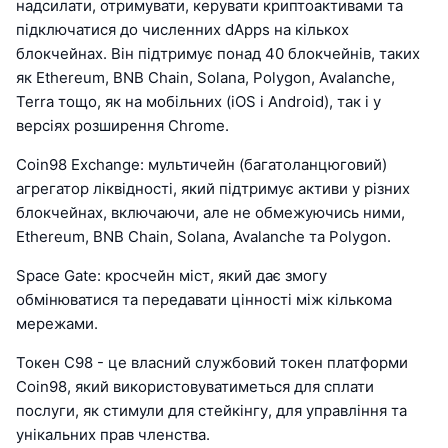
надсилати, отримувати, керувати криптоактивами та
підключатися до численних dApps на кількох
блокчейнах. Він підтримує понад 40 блокчейнів, таких
як Ethereum, BNB Chain, Solana, Polygon, Avalanche,
Terra тощо, як на мобільних (iOS і Android), так і у
версіях розширення Chrome.
Coin98 Exchange: мультичейн (багатоланцюговий)
агрегатор ліквідності, який підтримує активи у різних
блокчейнах, включаючи, але не обмежуючись ними,
Ethereum, BNB Chain, Solana, Avalanche та Polygon.
Space Gate: кросчейн міст, який дає змогу
обмінюватися та передавати цінності між кількома
мережами.
Токен C98 - це власний службовий токен платформи
Coin98, який використовуватиметься для сплати
послуги, як стимули для стейкінгу, для управління та
унікальних прав членства.