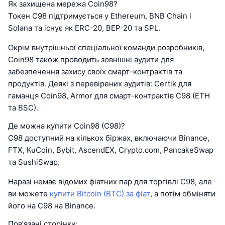
Як захищена мережа Coin98?
Токен C98 підтримується у Ethereum, BNB Chain і
Solana та існує як ERC-20, BEP-20 та SPL.
Окрім внутрішньої спеціальної команди розробників,
Coin98 також проводить зовнішні аудити для
забезпечення захису своїх смарт-контрактів та
продуктів. Деякі з перевірених аудитів: Certik для
гаманця Coin98, Armor для смарт-контрактів C98 (ETH
та BSC).
Де можна купити Coin98 (C98)?
C98 доступний на кількох біржах, включаючи Binance,
FTX, KuCoin, Bybit, AscendEX, Crypto.com, PancakeSwap
та SushiSwap.
Наразі немає відомих фіатних пар для торгівлі C98, але
ви можете
купити Bitcoin (BTC) за фіат
, а потім обміняти
його на C98 на Binance.
Пов’язані сторінки: