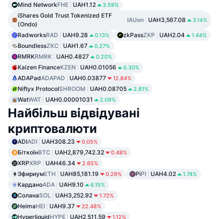
Mind Network
FHE
UAH1.12
3.59%
iShares Gold Trust Tokenized ETF
IAUon
UAH3,567.08
3.14%
(Ondo)
Radworks
RAD
UAH9.28
zkPass
ZKP
UAH2.04
0.13%
1.44%
Boundless
ZKC
UAH1.67
0.27%
RMRK
RMRK
UAH0.4827
0.20%
Kaizen Finance
KZEN
UAH0.01056
0.30%
ADAPad
ADAPAD
UAH0.03877
12.84%
Niftyx Protocol
SHROOM
UAH0.08705
2.81%
Wat
WAT
UAH0.00001031
2.09%
Найбільш відвідувані
криптовалюти
ADI
ADI
UAH308.23
0.05%
Біткоїн
BTC
UAH2,879,742.32
0.48%
XRP
XRP
UAH46.34
2.65%
Эфириум
ETH
UAH85,181.19
Pi
PI
UAH4.02
0.29%
1.74%
Кардано
ADA
UAH9.10
6.15%
Солана
SOL
UAH3,252.92
1.72%
Heima
HEI
UAH9.37
22.48%
Hyperliquid
HYPE
UAH2,511.59
1.12%