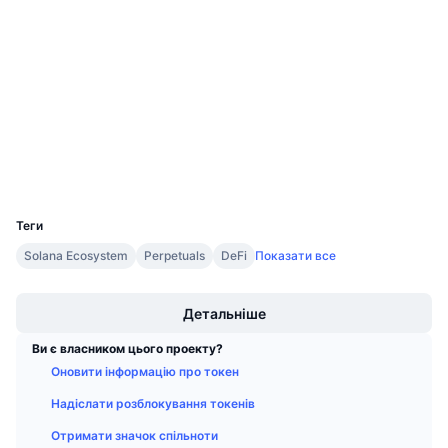
4.7
Майбутні розпродажі
Рейтинг (CertiK)
Ставки фінансування
Навчайся та заробляй
Аудити
etherscan.io
Календарі
Дослідники
Календар ICO
Гаманці
UCID
Календар Подій
10903
Теги
Solana Ecosystem
Perpetuals
DeFi
Показати все
Boost
Детальніше
Ви є власником цього проекту?
Оновити інформацію про токен
Надіслати розблокування токенів
Отримати значок спільноти