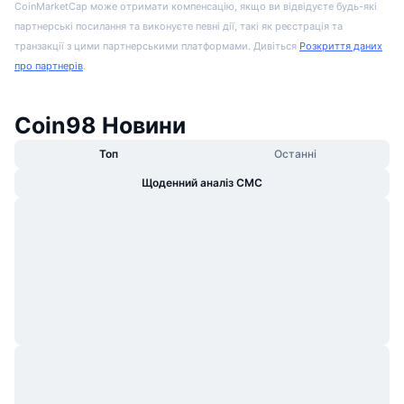
CoinMarketCap може отримати компенсацію, якщо ви відвідуєте будь-які
партнерські посилання та виконуєте певні дії, такі як реєстрація та
транзакції з цими партнерськими платформами. Дивіться
Розкриття даних
про партнерів
.
Coin98 Новини
Топ
Останні
Щоденний аналіз CMC