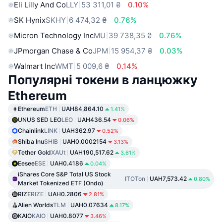
Eli Lilly And Co
LLY
53 311,01 ₴
0.10%
SK Hynix
SKHY
6 474,32 ₴
0.76%
Micron Technology Inc
MU
39 738,35 ₴
0.76%
JPmorgan Chase & Co
JPM
15 954,37 ₴
0.03%
Walmart Inc
WMT
5 009,6 ₴
0.14%
Популярні токени в ланцюжку
Ethereum
Ethereum
ETH
UAH84,864.10
1.41%
UNUS SED LEO
LEO
UAH436.54
0.06%
Chainlink
LINK
UAH362.97
0.52%
Shiba Inu
SHIB
UAH0.0002154
3.13%
Tether Gold
XAUt
UAH190,517.62
3.61%
Eesee
ESE
UAH0.4186
0.04%
iShares Core S&P Total US Stock
ITOTon
UAH7,573.42
0.80%
Market Tokenized ETF (Ondo)
RIZE
RIZE
UAH0.2806
2.81%
Alien Worlds
TLM
UAH0.07634
8.17%
KAIO
KAIO
UAH0.8077
3.46%