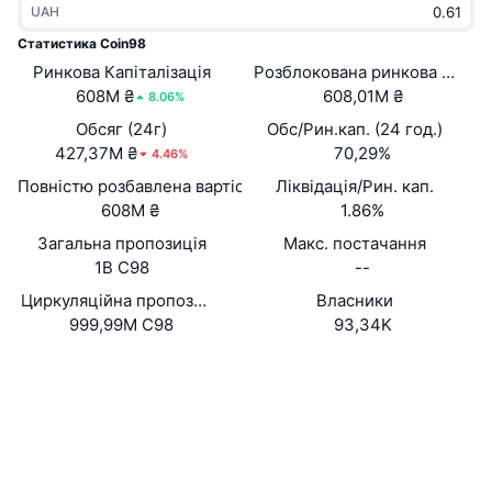
UAH
В тренді
Криптовалютні ETF
Навчайтеся
CMC Протокол контексту моделі
Статистика Coin98
Ринкова Капіталізація
Нове
Розблокована ринкова капіта
Біткоїн ETF
x402
Новини
608M ₴
608,01M ₴
8.06%
Крипто
Эфириум ETF
Обсяг (24г)
Обс/Рин.кап. (24 год.)
Студент
427,37M ₴
70,29%
4.46%
Політика
Повністю розбавлена вартість (FDV)
Ліквідація/Рин. кап.
Технічний аналіз
Дослідження
608M ₴
1.86%
Спорт
Загальна пропозиція
Макс. постачання
RSI
Відео
1B C98
--
Фінанси
MACD
Циркуляційна пропозиція
Власники
Словник
999,99M C98
93,34K
Технології
Вебсайти
Website
Whitepaper
Деривативи
Кампанії
NFT
Соціальні
Огляд
Airdrops
Загальна статистика NFT
0xae12...eb229f
Контракти
Ліквідації
Винагороди у Діамантах