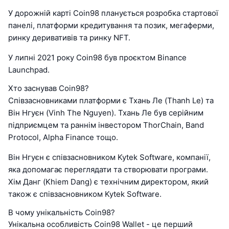
У дорожній карті Coin98 планується розробка стартової
панелі, платформи кредитування та позик, мегаферми,
ринку деривативів та ринку NFT.
У липні 2021 року Coin98 був проєктом Binance
Launchpad.
Хто заснував Coin98?
Співзасновниками платформи є Тхань Ле (Thanh Le) та
Він Нгуєн (Vinh The Nguyen). Тхань Ле був серійним
підприємцем та раннім інвестором ThorChain, Band
Protocol, Alpha Finance тощо.
Він Нгуєн є співзасновником Kytek Software, компанії,
яка допомагає переглядати та створювати програми.
Хім Данг (Khiem Dang) є технічним директором, який
також є співзасновником Kytek Software.
В чому унікальність Coin98?
Унікальна особливість Coin98 Wallet - це перший