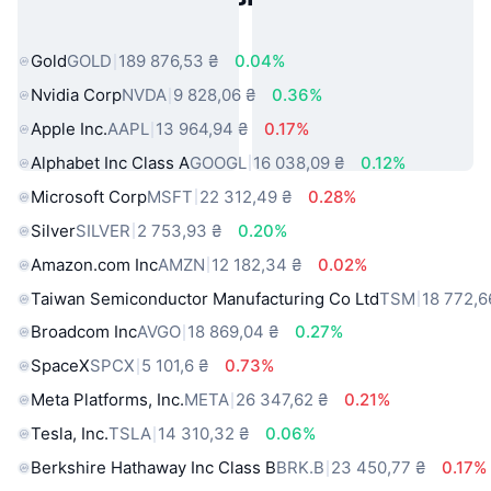
світу
Gold
GOLD
189 876,53 ₴
0.04%
Nvidia Corp
NVDA
9 828,06 ₴
0.36%
Apple Inc.
AAPL
13 964,94 ₴
0.17%
Alphabet Inc Class A
GOOGL
16 038,09 ₴
0.12%
Microsoft Corp
MSFT
22 312,49 ₴
0.28%
Silver
SILVER
2 753,93 ₴
0.20%
Amazon.com Inc
AMZN
12 182,34 ₴
0.02%
Taiwan Semiconductor Manufacturing Co Ltd
TSM
18 772,6
Broadcom Inc
AVGO
18 869,04 ₴
0.27%
SpaceX
SPCX
5 101,6 ₴
0.73%
Meta Platforms, Inc.
META
26 347,62 ₴
0.21%
Tesla, Inc.
TSLA
14 310,32 ₴
0.06%
Berkshire Hathaway Inc Class B
BRK.B
23 450,77 ₴
0.17%