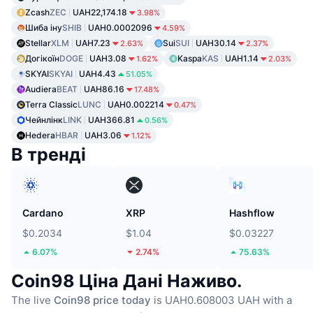
Zcash
ZEC
UAH22,174.18
3.98%
Шиба іну
SHIB
UAH0.0002096
4.59%
Stellar
XLM
UAH7.23
Sui
SUI
UAH30.14
2.63%
2.37%
Догікоїн
DOGE
UAH3.08
Kaspa
KAS
UAH1.14
1.62%
2.03%
SKYAI
SKYAI
UAH4.43
51.05%
Audiera
BEAT
UAH86.16
17.48%
Terra Classic
LUNC
UAH0.002214
0.47%
Чейнлінк
LINK
UAH366.81
0.56%
Hedera
HBAR
UAH3.06
1.12%
В тренді
Cardano
XRP
Hashflow
$0.2034
$1.04
$0.03227
6.07%
2.74%
75.63%
Coin98 Ціна Дані Наживо.
The live
Coin98 price today
is UAH0.608003 UAH with a