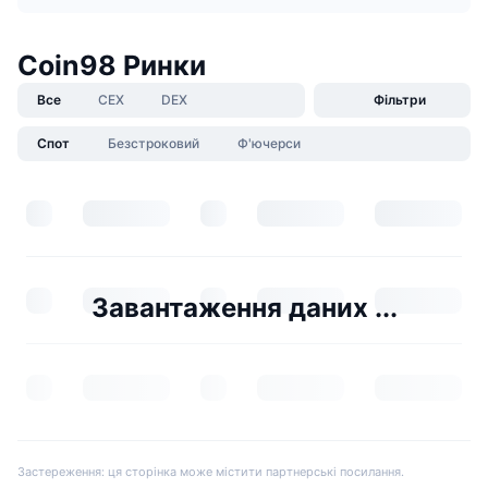
Coin98 Ринки
Все
CEX
DEX
Фільтри
Спот
Безстроковий
Ф'ючерси
Завантаження даних ...
Застереження: ця сторінка може містити партнерські посилання.