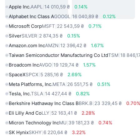
Apple Inc.
AAPL
14 010,59 ₴
0.14%
Alphabet Inc Class A
GOOGL
16 040,89 ₴
0.12%
Microsoft Corp
MSFT
22 543,59 ₴
0.71%
Silver
SILVER
2 874,35 ₴
0.15%
Amazon.com Inc
AMZN
12 396,42 ₴
1.67%
Taiwan Semiconductor Manufacturing Co Ltd
TSM
18 846,1
Broadcom Inc
AVGO
19 129,74 ₴
1.57%
SpaceX
SPCX
5 285,16 ₴
2.69%
Meta Platforms, Inc.
META
26 551,75 ₴
0.51%
Tesla, Inc.
TSLA
14 427,44 ₴
0.82%
Berkshire Hathaway Inc Class B
BRK.B
23 329,45 ₴
0.70
Eli Lilly And Co
LLY
52 163,41 ₴
2.28%
Micron Technology Inc
MU
39 181,23 ₴
0.74%
SK Hynix
SKHY
6 220,64 ₴
3.22%