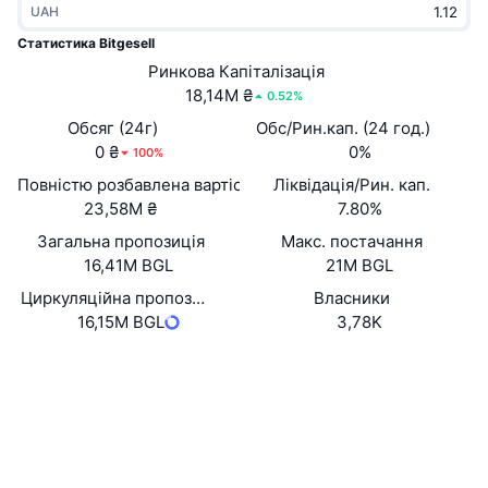
UAH
В тренді
Криптовалютні ETF
Навчайтеся
CMC Протокол контексту моделі
Статистика Bitgesell
Нове
Ринкова Капіталізація
Біткоїн ETF
x402
Новини
18,14M ₴
0.52%
Крипто
Эфириум ETF
Обсяг (24г)
Обс/Рин.кап. (24 год.)
Студент
0 ₴
0%
100%
Політика
Повністю розбавлена вартість (FDV)
Ліквідація/Рин. кап.
Технічний аналіз
Дослідження
23,58M ₴
7.80%
Спорт
Загальна пропозиція
Макс. постачання
RSI
Відео
16,41M BGL
21M BGL
Фінанси
MACD
Циркуляційна пропозиція
Власники
Словник
16,15M BGL
3,78K
Технології
Вебсайти
Website
Деривативи
Кампанії
Соціальні
NFT
Огляд
Airdrops
Контракти
0x2bA6...3f383A
3.6
Рейтинг (CertiK)
Загальна статистика NFT
Ліквідації
Винагороди у Діамантах
Аудити