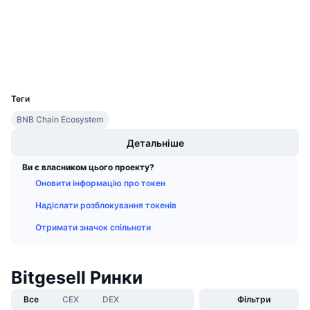
Майбутні розпродажі
bscscan.com
Ставки фінансування
Навчайся та заробляй
Дослідники
Гаманці
Календарі
UCID
5667
Календар ICO
Теги
BNB Chain Ecosystem
Календар Подій
Детальніше
Ви є власником цього проекту?
Оновити інформацію про токен
Надіслати розблокування токенів
Отримати значок спільноти
Bitgesell Ринки
Все
CEX
DEX
Фільтри