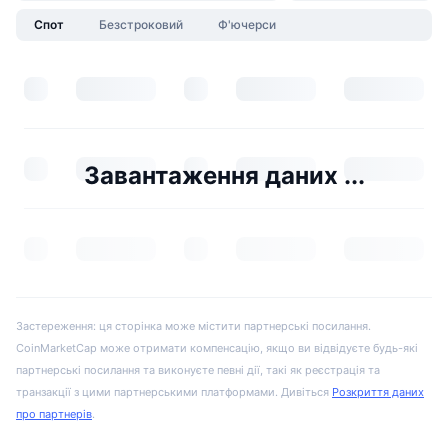
Спот
Безстроковий
Ф'ючерси
Завантаження даних ...
Застереження: ця сторінка може містити партнерські посилання.
CoinMarketCap може отримати компенсацію, якщо ви відвідуєте будь-які
партнерські посилання та виконуєте певні дії, такі як реєстрація та
транзакції з цими партнерськими платформами. Дивіться
Розкриття даних
про партнерів
.