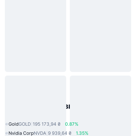
Популярні активи реального
світу
Gold
GOLD
195 173,94 ₴
0.87%
Nvidia Corp
NVDA
9 939,64 ₴
1.35%