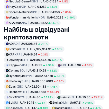
Nebula3 GameFi
SN3
UAH0.01234
1.11%
PlayZap
PZP
UAH0.04252
5.57%
Spores Network
SPO
UAH0.004358
1.00%
Wonderman Nation
WNDR
UAH0.3289
3.49%
AI Avatar
AIAV
UAH0.07822
1.59%
Найбільш відвідувані
криптовалюти
ADI
ADI
UAH308.46
0.11%
Біткоїн
BTC
UAH2,922,914.91
1.85%
XRP
XRP
UAH46.54
0.31%
Эфириум
ETH
UAH86,464.55
2.01%
Кардано
ADA
UAH8.99
Pi
PI
UAH3.96
4.98%
4.69%
Солана
SOL
UAH3,310.58
1.52%
Hyperliquid
HYPE
UAH2,537.59
3.50%
Шиба іну
SHIB
UAH0.0002083
0.80%
Zcash
ZEC
UAH22,904.38
4.45%
Hashflow
HFT
UAH0.6588
48.34%
SKYAI
SKYAI
UAH4.86
Heima
HEI
UAH10.36
35.89%
13.41%
Sui
SUI
UAH30.15
Stellar
XLM
UAH7.21
0.35%
0.96%
Kaspa
KAS
UAH1.17
Догікоїн
DOGE
UAH3.14
3.40%
2.47%