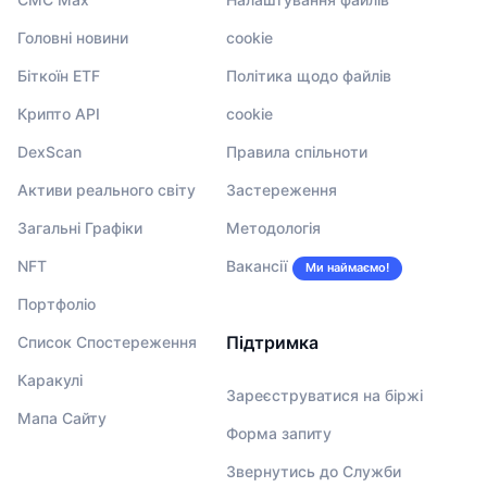
Головні новини
cookie
Біткоїн ETF
Політика щодо файлів
Крипто API
cookie
DexScan
Правила спільноти
Активи реального світу
Застереження
Загальні Графіки
Методологія
NFT
Вакансії
Ми наймаємо!
Портфоліо
Підтримка
Список Спостереження
Каракулі
Зареєструватися на біржі
Мапа Сайту
Форма запиту
Звернутись до Служби