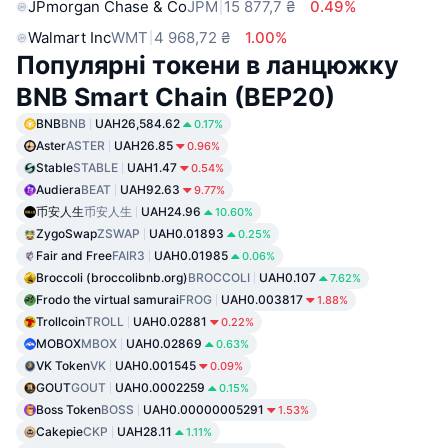
JPmorgan Chase & Co
JPM
15 877,7 ₴
0.49%
Walmart Inc
WMT
4 968,72 ₴
1.00%
Популярні токени в ланцюжку
BNB Smart Chain (BEP20)
BNB
BNB
UAH26,584.62
0.17%
Aster
ASTER
UAH26.85
0.96%
Stable
STABLE
UAH1.47
0.54%
Audiera
BEAT
UAH92.63
9.77%
币安人生
币安人生
UAH24.96
10.60%
ZygoSwap
ZSWAP
UAH0.01893
0.25%
Fair and Free
FAIR3
UAH0.01985
0.06%
Broccoli (broccolibnb.org)
BROCCOLI
UAH0.107
7.62%
Frodo the virtual samurai
FROG
UAH0.003817
1.88%
Trollcoin
TROLL
UAH0.02881
0.22%
MOBOX
MBOX
UAH0.02869
0.63%
VK Token
VK
UAH0.001545
0.09%
GOUT
GOUT
UAH0.0002259
0.15%
Boss Token
BOSS
UAH0.00000005291
1.53%
Cakepie
CKP
UAH28.11
1.11%