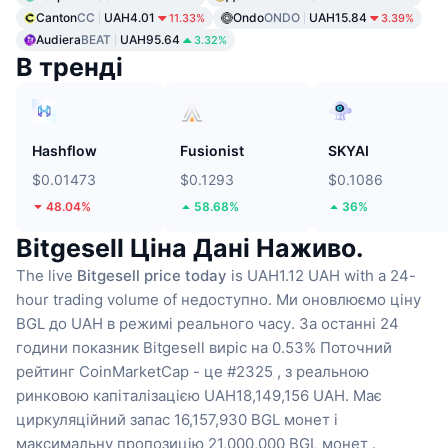
Canton
CC
UAH4.01
Ondo
ONDO
UAH15.84
11.33%
3.39%
Audiera
BEAT
UAH95.64
3.32%
В тренді
Hashflow
Fusionist
SKYAI
$0.01473
$0.1293
$0.1086
48.04%
58.68%
36%
Bitgesell Ціна Дані Наживо.
The live
Bitgesell price today
is UAH1.12 UAH with a 24-
hour trading volume of недоступно.
Ми оновлюємо ціну
BGL до UAH в режимі реального часу.
За останні 24
години показник Bitgesell виріс на 0.53%
Поточний
рейтинг CoinMarketCap - це #2325 , з реальною
ринковою капіталізацією UAH18,149,156 UAH.
Має
циркуляційний запас 16,157,930 BGL монет
і
максимальну пропозицію 21,000,000 BGL монет .