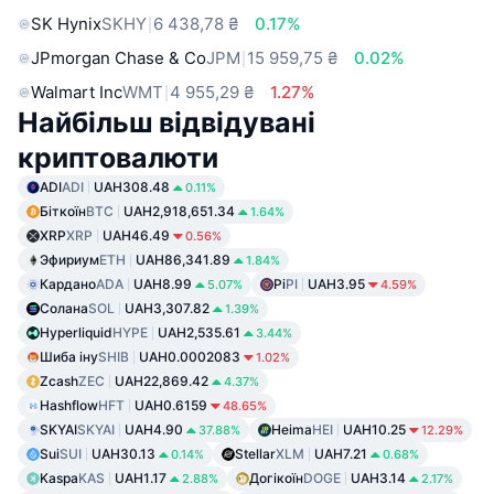
SK Hynix
SKHY
6 438,78 ₴
0.17%
JPmorgan Chase & Co
JPM
15 959,75 ₴
0.02%
Walmart Inc
WMT
4 955,29 ₴
1.27%
Найбільш відвідувані
криптовалюти
ADI
ADI
UAH308.48
0.11%
Біткоїн
BTC
UAH2,918,651.34
1.64%
XRP
XRP
UAH46.49
0.56%
Эфириум
ETH
UAH86,341.89
1.84%
Кардано
ADA
UAH8.99
Pi
PI
UAH3.95
5.07%
4.59%
Солана
SOL
UAH3,307.82
1.39%
Hyperliquid
HYPE
UAH2,535.61
3.44%
Шиба іну
SHIB
UAH0.0002083
1.02%
Zcash
ZEC
UAH22,869.42
4.37%
Hashflow
HFT
UAH0.6159
48.65%
SKYAI
SKYAI
UAH4.90
Heima
HEI
UAH10.25
37.88%
12.29%
Sui
SUI
UAH30.13
Stellar
XLM
UAH7.21
0.14%
0.68%
Kaspa
KAS
UAH1.17
Догікоїн
DOGE
UAH3.14
2.88%
2.17%