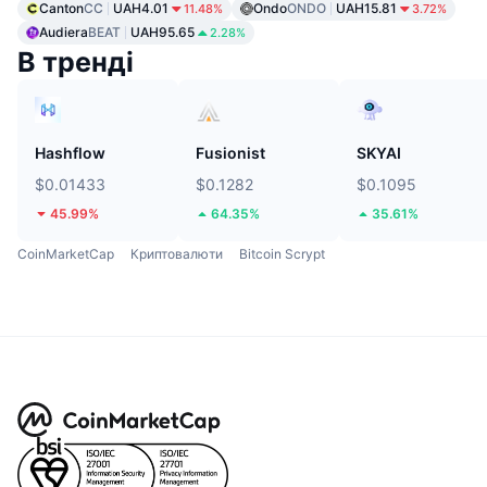
Canton
CC
UAH4.01
Ondo
ONDO
UAH15.81
11.48%
3.72%
Audiera
BEAT
UAH95.65
2.28%
В тренді
Hashflow
Fusionist
SKYAI
$0.01433
$0.1282
$0.1095
45.99%
64.35%
35.61%
CoinMarketCap
Криптовалюти
Bitcoin Scrypt