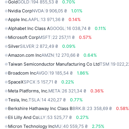
Gold
GOLD
194 855,53 ₴
0.70%
Nvidia Corp
NVDA
9 906,05 ₴
1.01%
Apple Inc.
AAPL
13 971,36 ₴
0.14%
Alphabet Inc Class A
GOOGL
16 038,74 ₴
0.11%
Microsoft Corp
MSFT
22 257,11 ₴
0.57%
Silver
SILVER
2 872,49 ₴
0.09%
Amazon.com Inc
AMZN
12 270,66 ₴
0.64%
Taiwan Semiconductor Manufacturing Co Ltd
TSM
19 022,2
Broadcom Inc
AVGO
19 185,54 ₴
1.86%
SpaceX
SPCX
5 157,71 ₴
0.22%
Meta Platforms, Inc.
META
26 321,34 ₴
0.36%
Tesla, Inc.
TSLA
14 420,27 ₴
0.77%
Berkshire Hathaway Inc Class B
BRK.B
23 358,69 ₴
0.58%
Eli Lilly And Co
LLY
53 525,77 ₴
0.27%
Micron Technology Inc
MU
40 559,75 ₴
2.75%