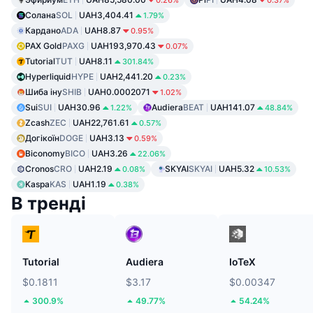
0.26%
0.37%
Солана
SOL
UAH3,404.41
1.79%
Кардано
ADA
UAH8.87
0.95%
PAX Gold
PAXG
UAH193,970.43
0.07%
Tutorial
TUT
UAH8.11
301.84%
Hyperliquid
HYPE
UAH2,441.20
0.23%
Шиба іну
SHIB
UAH0.0002071
1.02%
Sui
SUI
UAH30.96
Audiera
BEAT
UAH141.07
1.22%
48.84%
Zcash
ZEC
UAH22,761.61
0.57%
Догікоїн
DOGE
UAH3.13
0.59%
Biconomy
BICO
UAH3.26
22.06%
Cronos
CRO
UAH2.19
SKYAI
SKYAI
UAH5.32
0.08%
10.53%
Kaspa
KAS
UAH1.19
0.38%
В тренді
Tutorial
Audiera
IoTeX
$0.1811
$3.17
$0.00347
300.9%
49.77%
54.24%