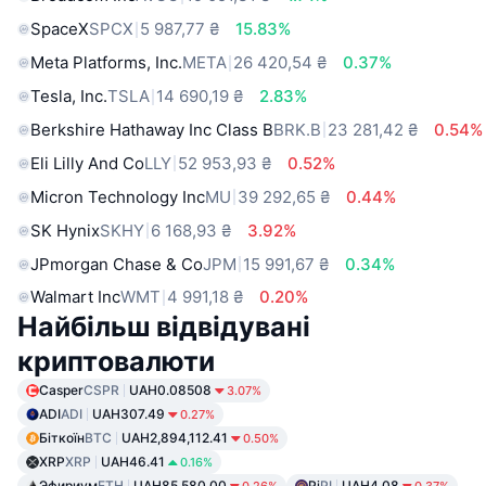
SpaceX
SPCX
5 987,77 ₴
15.83%
Meta Platforms, Inc.
META
26 420,54 ₴
0.37%
Tesla, Inc.
TSLA
14 690,19 ₴
2.83%
Berkshire Hathaway Inc Class B
BRK.B
23 281,42 ₴
0.54%
Eli Lilly And Co
LLY
52 953,93 ₴
0.52%
Micron Technology Inc
MU
39 292,65 ₴
0.44%
SK Hynix
SKHY
6 168,93 ₴
3.92%
JPmorgan Chase & Co
JPM
15 991,67 ₴
0.34%
Walmart Inc
WMT
4 991,18 ₴
0.20%
Найбільш відвідувані
криптовалюти
Casper
CSPR
UAH0.08508
3.07%
ADI
ADI
UAH307.49
0.27%
Біткоїн
BTC
UAH2,894,112.41
0.50%
XRP
XRP
UAH46.41
0.16%
Эфириум
ETH
UAH85,580.00
Pi
PI
UAH4.08