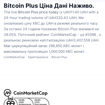
Bitcoin Plus Ціна Дані Наживо.
The live
Bitcoin Plus price today
is UAH11.40 UAH with a
24-hour trading volume of UAH230.43 UAH.
Ми
оновлюємо ціну XBC до UAH в режимі реального часу.
За останні 24 години показник Bitcoin Plus знизився на
39.05%.
Поточний рейтинг CoinMarketCap - це #3096 , з
реальною ринковою капіталізацією UAH3,407,558 UAH.
Має циркуляційний запас 298,850 XBC монет
і
максимальну пропозицію 1,000,000 XBC монет .
CoinMarketCap
Криптовалюти
Bitcoin Plus