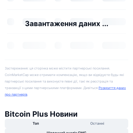
Завантаження даних ...
Застереження: ця сторінка може містити партнерські посилання.
CoinMarketCap може отримати компенсацію, якщо ви відвідуєте будь-які
партнерські посилання та виконуєте певні дії, такі як реєстрація та
транзакції з цими партнерськими платформами. Дивіться
Розкриття даних
про партнерів
.
Bitcoin Plus Новини
Топ
Останні
Щоденний аналіз CMC