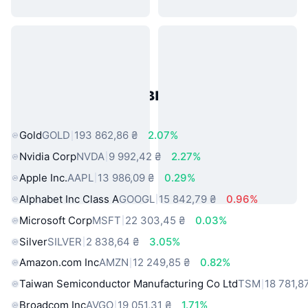
Популярні активи реального
світу
Gold
GOLD
193 862,86 ₴
2.07%
Nvidia Corp
NVDA
9 992,42 ₴
2.27%
Apple Inc.
AAPL
13 986,09 ₴
0.29%
Alphabet Inc Class A
GOOGL
15 842,79 ₴
0.96%
Microsoft Corp
MSFT
22 303,45 ₴
0.03%
Silver
SILVER
2 838,64 ₴
3.05%
Amazon.com Inc
AMZN
12 249,85 ₴
0.82%
Taiwan Semiconductor Manufacturing Co Ltd
TSM
18 781,8
Broadcom Inc
AVGO
19 051,31 ₴
1.71%