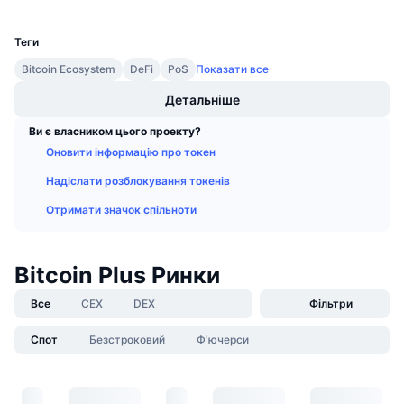
UCID
Майбутні розпродажі
293
Ставки фінансування
Навчайся та заробляй
Теги
Bitcoin Ecosystem
DeFi
PoS
Показати все
Календарі
Детальніше
Календар ICO
Ви є власником цього проекту?
Оновити інформацію про токен
Календар Подій
Надіслати розблокування токенів
Отримати значок спільноти
Bitcoin Plus Ринки
Все
CEX
DEX
Фільтри
Спот
Безстроковий
Ф'ючерси