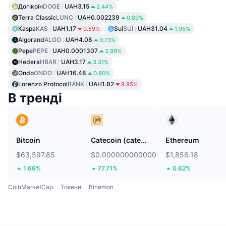
Догікоїн
DOGE
UAH3.15
2.44%
Terra Classic
LUNC
UAH0.002239
0.89%
Kaspa
KAS
UAH1.17
Sui
SUI
UAH31.04
0.59%
1.95%
Algorand
ALGO
UAH4.08
9.73%
Pepe
PEPE
UAH0.0001307
3.99%
Hedera
HBAR
UAH3.17
3.31%
Ondo
ONDO
UAH16.48
0.80%
Lorenzo Protocol
BANK
UAH1.82
8.85%
В тренді
Bitcoin
Catecoin (catecoin.shop)
Ethereum
$63,597.85
$0.000000000000529
$1,856.18
1.66%
77.71%
0.62%
CoinMarketCap
Токени
Binemon