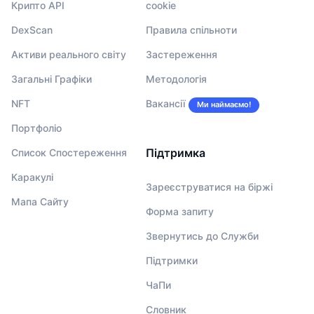
Крипто API
cookie
DexScan
Правила спільноти
Активи реального світу
Застереження
Загальні Графіки
Методологія
NFT
Вакансії
Ми наймаємо!
Портфоліо
Підтримка
Список Спостереження
Каракулі
Зареєструватися на біржі
Мапа Сайту
Форма запиту
Звернутись до Служби
Підтримки
ЧаПи
Словник