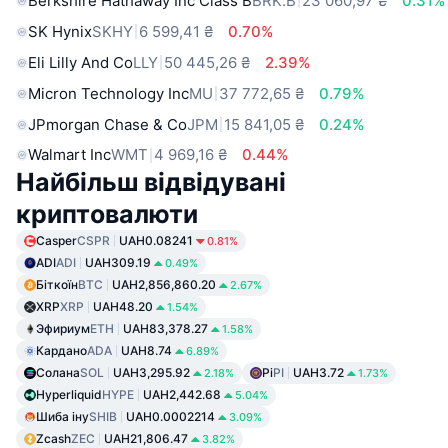
Berkshire Hathaway Inc Class B
BRK.B
23 060,97 ₴
0.31%
SK Hynix
SKHY
6 599,41 ₴
0.70%
Eli Lilly And Co
LLY
50 445,26 ₴
2.39%
Micron Technology Inc
MU
37 772,65 ₴
0.79%
JPmorgan Chase & Co
JPM
15 841,05 ₴
0.24%
Walmart Inc
WMT
4 969,16 ₴
0.44%
Найбільш відвідувані
криптовалюти
Casper
CSPR
UAH0.08241
0.81%
ADI
ADI
UAH309.19
0.49%
Біткоїн
BTC
UAH2,856,860.20
2.67%
XRP
XRP
UAH48.20
1.54%
Эфириум
ETH
UAH83,378.27
1.58%
Кардано
ADA
UAH8.74
6.89%
Солана
SOL
UAH3,295.92
Pi
PI
UAH3.72
2.18%
1.73%
Hyperliquid
HYPE
UAH2,442.68
5.04%
Шиба іну
SHIB
UAH0.0002214
3.09%
Zcash
ZEC
UAH21,806.47
3.82%