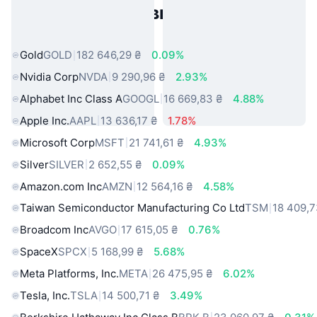
Популярні активи реального
світу
Gold
GOLD
182 646,29 ₴
0.09%
Nvidia Corp
NVDA
9 290,96 ₴
2.93%
Alphabet Inc Class A
GOOGL
16 669,83 ₴
4.88%
Apple Inc.
AAPL
13 636,17 ₴
1.78%
Microsoft Corp
MSFT
21 741,61 ₴
4.93%
Silver
SILVER
2 652,55 ₴
0.09%
Amazon.com Inc
AMZN
12 564,16 ₴
4.58%
Taiwan Semiconductor Manufacturing Co Ltd
TSM
18 409,7
Broadcom Inc
AVGO
17 615,05 ₴
0.76%
SpaceX
SPCX
5 168,99 ₴
5.68%
Meta Platforms, Inc.
META
26 475,95 ₴
6.02%
Tesla, Inc.
TSLA
14 500,71 ₴
3.49%