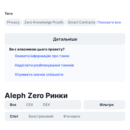
UCID
Майбутні розпродажі
11976
Ставки фінансування
Навчайся та заробляй
Теги
Privacy
Zero Knowledge Proofs
Smart Contracts
Показати все
Календарі
Boost
Детальніше
Календар ICO
Ви є власником цього проекту?
Календар Подій
Оновити інформацію про токен
Надіслати розблокування токенів
Отримати значок спільноти
Aleph Zero Ринки
Все
CEX
DEX
Фільтри
Спот
Безстроковий
Ф'ючерси