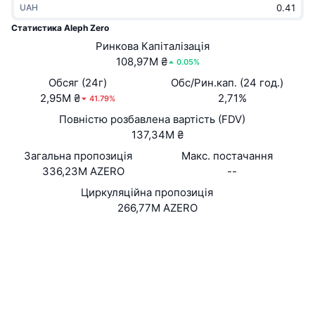
UAH
В тренді
Криптовалютні ETF
Навчайтеся
CMC Протокол контексту моделі
Статистика Aleph Zero
Нове
Ринкова Капіталізація
Біткоїн ETF
x402
Новини
108,97M ₴
0.05%
Крипто
Эфириум ETF
Обсяг (24г)
Обс/Рин.кап. (24 год.)
Студент
2,95M ₴
2,71%
41.79%
Політика
Повністю розбавлена вартість (FDV)
Технічний аналіз
Дослідження
137,34M ₴
Спорт
Загальна пропозиція
Макс. постачання
RSI
Відео
336,23M AZERO
--
Фінанси
MACD
Циркуляційна пропозиція
Словник
266,77M AZERO
Технології
Вебсайти
Website
Whitepaper
Деривативи
Кампанії
NFT
Соціальні
Огляд
Airdrops
3.9
Рейтинг (CertiK)
Загальна статистика NFT
Ліквідації
Винагороди у Діамантах
Дослідники
alephzero.subscan.io