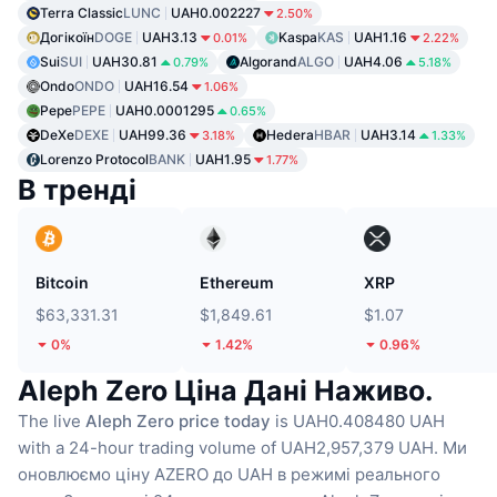
Terra Classic
LUNC
UAH0.002227
2.50%
Догікоїн
DOGE
UAH3.13
Kaspa
KAS
UAH1.16
0.01%
2.22%
Sui
SUI
UAH30.81
Algorand
ALGO
UAH4.06
0.79%
5.18%
Ondo
ONDO
UAH16.54
1.06%
Pepe
PEPE
UAH0.0001295
0.65%
DeXe
DEXE
UAH99.36
Hedera
HBAR
UAH3.14
3.18%
1.33%
Lorenzo Protocol
BANK
UAH1.95
1.77%
В тренді
Bitcoin
Ethereum
XRP
$63,331.31
$1,849.61
$1.07
0%
1.42%
0.96%
Aleph Zero Ціна Дані Наживо.
The live
Aleph Zero price today
is UAH0.408480 UAH
with a 24-hour trading volume of UAH2,957,379 UAH.
Ми
оновлюємо ціну AZERO до UAH в режимі реального