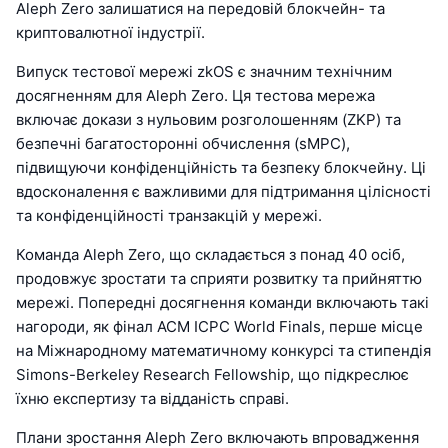
Aleph Zero залишатися на передовій блокчейн- та
криптовалютної індустрії.
Випуск тестової мережі zkOS є значним технічним
досягненням для Aleph Zero. Ця тестова мережа
включає докази з нульовим розголошенням (ZKP) та
безпечні багатосторонні обчислення (sMPC),
підвищуючи конфіденційність та безпеку блокчейну. Ці
вдосконалення є важливими для підтримання цілісності
та конфіденційності транзакцій у мережі.
Команда Aleph Zero, що складається з понад 40 осіб,
продовжує зростати та сприяти розвитку та прийняттю
мережі. Попередні досягнення команди включають такі
нагороди, як фінал ACM ICPC World Finals, перше місце
на Міжнародному математичному конкурсі та стипендія
Simons-Berkeley Research Fellowship, що підкреслює
їхню експертизу та відданість справі.
Плани зростання Aleph Zero включають впровадження