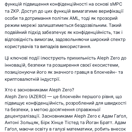
функцій підвищення конфіденційності на основі sMPC
та ZKP. Доступ до цих функцій вимагатиме верифікації
особи та дотримання політик AML, тоді як прозорий
режим мережі залишатиметься бездозвільним. Такий
подвійний підхід забезпечує як конфіденційність, так і
відповідність вимогам, задовольняючи широкий спектр
користувачів та випадків використання.
Ці ключові події ілюструють прихильність Aleph Zero до
інновацій, безпеки та розширення своєї екосистеми,
позиціонуючи його як значного гравця в блокчейн- та
криптовалютній індустрії.
Хто є засновниками Aleph Zero?
Aleph Zero (AZERO) — це блокчейн першого рівня, що
підвищує конфіденційність, розроблений для швидкості
та безпеки, з метою досягнення справжньої
децентралізації. Засновниками Aleph Zero є Адам Гаґол,
Антоні Зольцяк, Бірк Хінце Тістед та Йоган Братт. Адам
Гаґол, маючи освіту в галузі математики, робить внесок