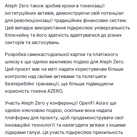
Aleph Zero також зробив кроки в токенізації
інституційних активів, демонструючи свій потенціал
для революціонізації традиційних фінансових систем.
Цей випадок використання підкреслює універсальність
блокчейну та його здатність адаптуватися до різних
секторів та застосувань.
Розробка самокастодіальної картки та платіжного
шлюзу є ще однією важливою подією для Aleph Zero.
Цей проєкт має на меті надати користувачам більше
контролю над своїми активами та полегшити
безперебійні транзакції, ще більше підвищуючи
корисність токена AZERO.
Участь Aleph Zero у конференції OpenFi Asia є ще
однією ключовою подією, оскільки вона надала
платформу для проєкту, щоб продемонструвати свої
інноваційні технології та налагодити зв'язки з іншими
лідерами галузі. Ця участь підкреслює прихильність