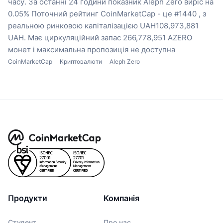
часу.
За останні 24 години показник Aleph Zero виріс на
0.05%
Поточний рейтинг CoinMarketCap - це #1440 , з
реальною ринковою капіталізацією UAH108,973,881
UAH.
Має циркуляційний запас 266,778,951 AZERO
монет
і максимальна пропозиція не доступна
CoinMarketCap
Криптовалюти
Aleph Zero
Продукти
Компанія
Студент
Про нас