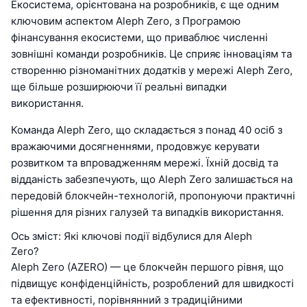
Екосистема, орієнтована на розробників, є ще одним
ключовим аспектом Aleph Zero, з Програмою
фінансування екосистеми, що приваблює численні
зовнішні команди розробників. Це сприяє інноваціям та
створенню різноманітних додатків у мережі Aleph Zero,
ще більше розширюючи її реальні випадки
використання.
Команда Aleph Zero, що складається з понад 40 осіб з
вражаючими досягненнями, продовжує керувати
розвитком та впровадженням мережі. Їхній досвід та
відданість забезпечують, що Aleph Zero залишається на
передовій блокчейн-технологій, пропонуючи практичні
рішення для різних галузей та випадків використання.
Ось зміст: Які ключові події відбулися для Aleph
Zero?
Aleph Zero (AZERO) — це блокчейн першого рівня, що
підвищує конфіденційність, розроблений для швидкості
та ефективності, порівнянний з традиційними