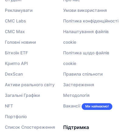
Рекламувати
Умови використання
CMC Labs
Політика конфіденційності
CMC Max
Налаштування файлів
Головні новини
cookie
Біткоїн ETF
Політика щодо файлів
Крипто API
cookie
DexScan
Правила спільноти
Активи реального світу
Застереження
Загальні Графіки
Методологія
NFT
Вакансії
Ми наймаємо!
Портфоліо
Підтримка
Список Спостереження