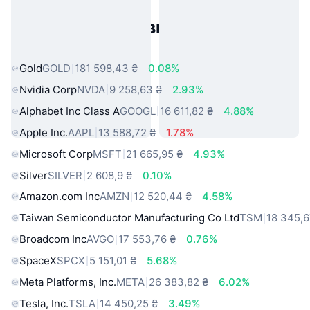
Популярні активи реального
світу
Gold
GOLD
181 598,43 ₴
0.08%
Nvidia Corp
NVDA
9 258,63 ₴
2.93%
Alphabet Inc Class A
GOOGL
16 611,82 ₴
4.88%
Apple Inc.
AAPL
13 588,72 ₴
1.78%
Microsoft Corp
MSFT
21 665,95 ₴
4.93%
Silver
SILVER
2 608,9 ₴
0.10%
Amazon.com Inc
AMZN
12 520,44 ₴
4.58%
Taiwan Semiconductor Manufacturing Co Ltd
TSM
18 345,6
Broadcom Inc
AVGO
17 553,76 ₴
0.76%
SpaceX
SPCX
5 151,01 ₴
5.68%
Meta Platforms, Inc.
META
26 383,82 ₴
6.02%
Tesla, Inc.
TSLA
14 450,25 ₴
3.49%