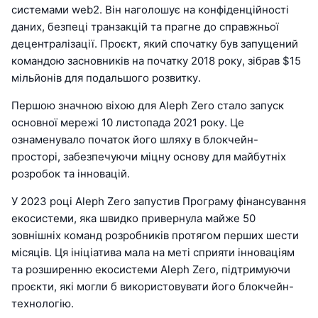
системами web2. Він наголошує на конфіденційності
даних, безпеці транзакцій та прагне до справжньої
децентралізації. Проєкт, який спочатку був запущений
командою засновників на початку 2018 року, зібрав $15
мільйонів для подальшого розвитку.
Першою значною віхою для Aleph Zero стало запуск
основної мережі 10 листопада 2021 року. Це
ознаменувало початок його шляху в блокчейн-
просторі, забезпечуючи міцну основу для майбутніх
розробок та інновацій.
У 2023 році Aleph Zero запустив Програму фінансування
екосистеми, яка швидко привернула майже 50
зовнішніх команд розробників протягом перших шести
місяців. Ця ініціатива мала на меті сприяти інноваціям
та розширенню екосистеми Aleph Zero, підтримуючи
проєкти, які могли б використовувати його блокчейн-
технологію.