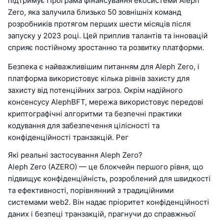
підтримує Програма фінансування екосистеми Aleph
Zero, яка залучила близько 50 зовнішніх команд
розробників протягом перших шести місяців після
запуску у 2023 році. Цей приплив талантів та інновацій
сприяє постійному зростанню та розвитку платформи.
Безпека є найважливішим питанням для Aleph Zero, і
платформа використовує кілька рівнів захисту для
захисту від потенційних загроз. Окрім надійного
консенсусу AlephBFT, мережа використовує передові
криптографічні алгоритми та безпечні практики
кодування для забезпечення цілісності та
конфіденційності транзакцій. Рег
Які реальні застосування Aleph Zero?
Aleph Zero (AZERO) — це блокчейн першого рівня, що
підвищує конфіденційність, розроблений для швидкості
та ефективності, порівнянний з традиційними
системами web2. Він надає пріоритет конфіденційності
даних і безпеці транзакцій, прагнучи до справжньої