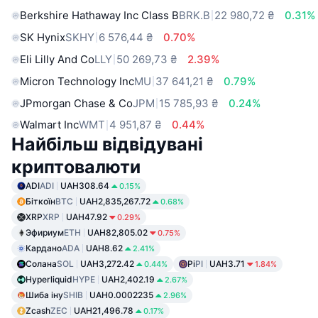
Berkshire Hathaway Inc Class B
BRK.B
22 980,72 ₴
0.31%
SK Hynix
SKHY
6 576,44 ₴
0.70%
Eli Lilly And Co
LLY
50 269,73 ₴
2.39%
Micron Technology Inc
MU
37 641,21 ₴
0.79%
JPmorgan Chase & Co
JPM
15 785,93 ₴
0.24%
Walmart Inc
WMT
4 951,87 ₴
0.44%
Найбільш відвідувані
криптовалюти
ADI
ADI
UAH308.64
0.15%
Біткоїн
BTC
UAH2,835,267.72
0.68%
XRP
XRP
UAH47.92
0.29%
Эфириум
ETH
UAH82,805.02
0.75%
Кардано
ADA
UAH8.62
2.41%
Солана
SOL
UAH3,272.42
Pi
PI
UAH3.71
0.44%
1.84%
Hyperliquid
HYPE
UAH2,402.19
2.67%
Шиба іну
SHIB
UAH0.0002235
2.96%
Zcash
ZEC
UAH21,496.78
0.17%