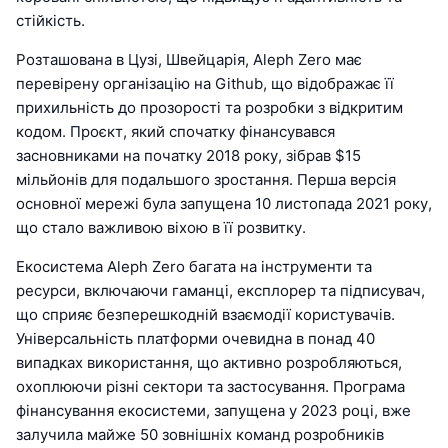
стійкість.
Розташована в Цузі, Швейцарія, Aleph Zero має
перевірену організацію на Github, що відображає її
прихильність до прозорості та розробки з відкритим
кодом. Проєкт, який спочатку фінансувався
засновниками на початку 2018 року, зібрав $15
мільйонів для подальшого зростання. Перша версія
основної мережі була запущена 10 листопада 2021 року,
що стало важливою віхою в її розвитку.
Екосистема Aleph Zero багата на інструменти та
ресурси, включаючи гаманці, експлорер та підписувач,
що сприяє безперешкодній взаємодії користувачів.
Універсальність платформи очевидна в понад 40
випадках використання, що активно розробляються,
охоплюючи різні сектори та застосування. Програма
фінансування екосистеми, запущена у 2023 році, вже
залучила майже 50 зовнішніх команд розробників