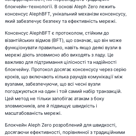
блокчейн-технології. В основі Aleph Zero лежить
консенсус AlephBFT, унікальний механізм консенсусу,
який забезпечує безпеку та ефективність мережі.
Консенсус AlephBFT є протоколом, стійким до
візантійських відмов (BFT), що означає, що він може
функціонувати правильно, навіть якщо деякі вузли в
мережі діють зловмисно або виходять з ладу. Це
важливо для підтримання цілісності та надійності
блокчейну. Протокол досягає консенсусу через серію
кроків, що включають кілька раундів комунікації між
вузлами, забезпечуючи, що всі чесні вузли
погоджуються на один і той самий набір транзакцій.
Цей метод не тільки запобігає атакам з боку
зловмисників, але й підвищує швидкість і
масштабованість мережі.
Блокчейн Aleph Zero розроблений для швидкості,
досягаючи ефективності, порівнянної з традиційними