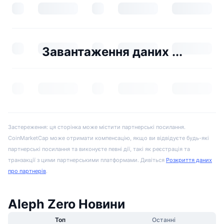
Завантаження даних ...
Застереження: ця сторінка може містити партнерські посилання.
CoinMarketCap може отримати компенсацію, якщо ви відвідуєте будь-які
партнерські посилання та виконуєте певні дії, такі як реєстрація та
транзакції з цими партнерськими платформами. Дивіться
Розкриття даних
про партнерів
.
Aleph Zero Новини
Топ
Останні