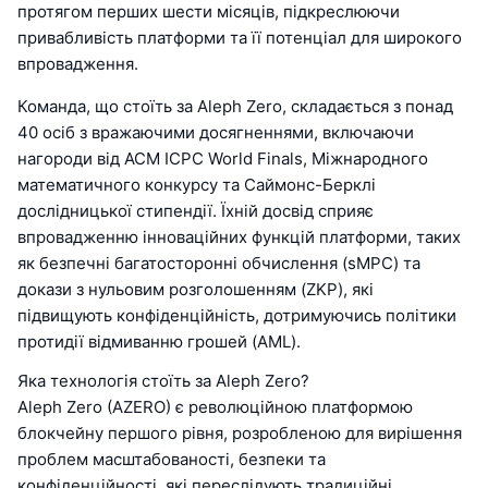
протягом перших шести місяців, підкреслюючи
привабливість платформи та її потенціал для широкого
впровадження.
Команда, що стоїть за Aleph Zero, складається з понад
40 осіб з вражаючими досягненнями, включаючи
нагороди від ACM ICPC World Finals, Міжнародного
математичного конкурсу та Саймонс-Берклі
дослідницької стипендії. Їхній досвід сприяє
впровадженню інноваційних функцій платформи, таких
як безпечні багатосторонні обчислення (sMPC) та
докази з нульовим розголошенням (ZKP), які
підвищують конфіденційність, дотримуючись політики
протидії відмиванню грошей (AML).
Яка технологія стоїть за Aleph Zero?
Aleph Zero (AZERO) є революційною платформою
блокчейну першого рівня, розробленою для вирішення
проблем масштабованості, безпеки та
конфіденційності, які переслідують традиційні