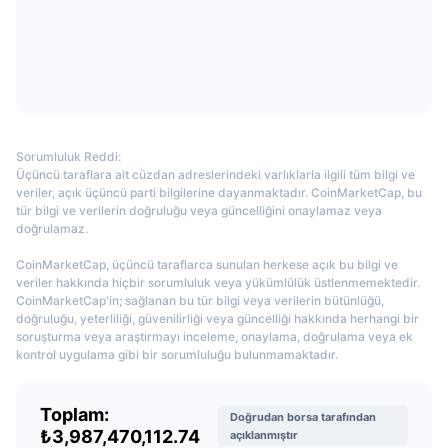
Destekliyor?
Gelecek Satışlar
Fonlama Oranları
Öğren & Kazan
Kripto para borsasında 335 kripto para birimi ve 361 işlem piyasası
bulunuyor. Platform, itibari (fiat) para birimiyle doğrudan işlem yapma
Takvimler
olanağı sunmasa da, kullanıcılar kredi kartlarıyla veya borsadaki eşler arası
piyasa aracılığıyla kripto para satın alabiliyor.
ICO Takvimi
Hotcoin Global Borsasında İşlem Ücreti Ne
Sorumluluk Reddi:
Üçüncü taraflara ait cüzdan adreslerindeki varlıklarla ilgili tüm bilgi ve
Kadar?
Etkinlik Takvimi
veriler, açık üçüncü parti bilgilerine dayanmaktadır. CoinMarketCap, bu
tür bilgi ve verilerin doğruluğu veya güncelliğini onaylamaz veya
Hotcoin Global, hem piyasa yapıcı hem de piyasa alıcılar için yüzde
doğrulamaz.
0,20'lik sabit ücret uyguluyor.
CoinMarketCap, üçüncü taraflarca sunulan herkese açık bu bilgi ve
Hotcoin Global Borsasında Kaldıraç veya Marj
veriler hakkında hiçbir sorumluluk veya yükümlülük üstlenmemektedir.
Ticareti Seçeneği Var mı?
CoinMarketCap'in; sağlanan bu tür bilgi veya verilerin bütünlüğü,
doğruluğu, yeterliliği, güvenilirliği veya güncelliği hakkında herhangi bir
soruşturma veya araştırmayı inceleme, onaylama, doğrulama veya ek
Spot alım satım işlemlerine ek olarak, deneyimli yatırımcılar için gelişmiş
kontrol uygulama gibi bir sorumluluğu bulunmamaktadır.
alım satım seçenekleri var. Hotcoin Global, 10 kata kadar kaldıraç desteği
sunuyor.
Toplam:
Doğrudan borsa tarafından
₺3,987,470,112.74
açıklanmıştır