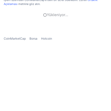
işlem üzerinden CoinMarketCap'e belli bir ücret ödenebilir. Lütfen
Ortaklık
Açıklaması
metnine göz atın.
Yükleniyor...
CoinMarketCap
Borsa
Hotcoin