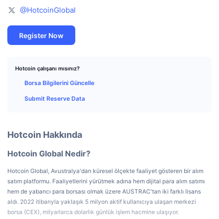
En İyi Trader'lar
Diğer yazılar
Borsa Girişleri/Çıkışları
DEX API
Dönüştürücü
Öne Çıkanlar
@HotcoinGlobal
Spot
Duyarlılık
Kurumsal
Bülten
Göstergeler
Popüler
Türevler
Register Now
Fiyatlandırma
CMC Launch
Yakında
Korku ve Hırs Endeksi.
Hotcoin çalışanı mısınız?
Kaynaklar
CMC Labs
En Son Eklenen
Altcoin Sezonu Endeksi
Borsa Bilgilerini Güncelle
Submit Reserve Data
CMC Max
Yükselen/Düşen
Piyasa Döngüsü Göstergeleri
Dokümantasyon
Öne Çıkan Haberler
En Çok Tıklanan
Bitcoin Hakimiyeti
Hotcoin Hakkında
SSS
Telegram Botu
Topluluk duygusu
CoinMarketCap 20 Endeksi
Hotcoin Global Nedir?
AI Entegrasyonları
Reklam
Hotcoin Global, Avustralya'dan küresel ölçekte faaliyet gösteren bir alım
Zincir Sıralaması
CoinMarketCap 100 Endeksi
satım platformu. Faaliyetlerini yürütmek adına hem dijital para alım satımı
CMC Ajan Merkezi
hem de yabancı para borsası olmak üzere AUSTRAC'tan iki farklı lisans
aldı. 2022 itibarıyla yaklaşık 5 milyon aktif kullanıcıya ulaşan merkezi
Tahmin Piyasaları
ETF Akışları
Site Widget’ları
Yetenek Pazaryeri
borsa (CEX), milyarlarca dolarlık günlük işlem hacmine ulaşıyor.