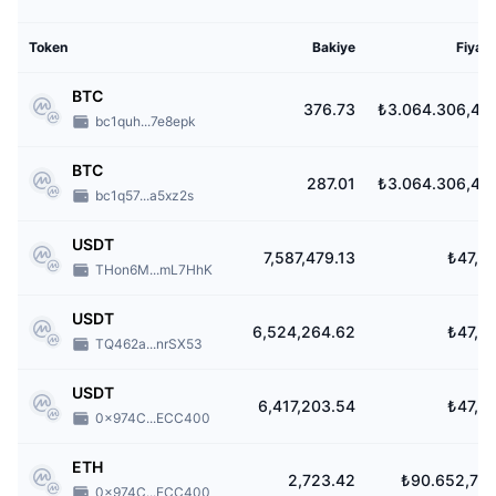
Token
Bakiye
Fiyat
BTC
376.73
₺3.064.306,41
bc1quh...7e8epk
BTC
287.01
₺3.064.306,41
bc1q57...a5xz2s
USDT
7,587,479.13
₺47,6
THon6M...mL7HhK
USDT
6,524,264.62
₺47,6
TQ462a...nrSX53
USDT
6,417,203.54
₺47,6
0x974C...ECC400
ETH
2,723.42
₺90.652,73
0x974C...ECC400