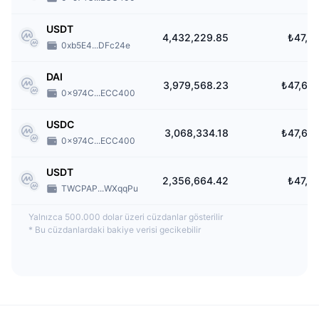
USDT
4,432,229.85
₺47,6
0xb5E4...DFc24e
DAI
3,979,568.23
₺47,63
0x974C...ECC400
USDC
3,068,334.18
₺47,64
0x974C...ECC400
USDT
2,356,664.42
₺47,6
TWCPAP...WXqqPu
Yalnızca 500.000 dolar üzeri cüzdanlar gösterilir
*
Bu cüzdanlardaki bakiye verisi gecikebilir