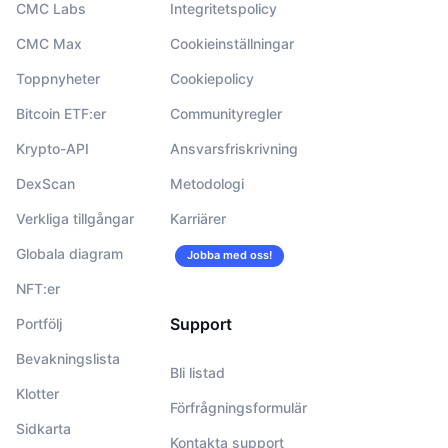
CMC Labs
Integritetspolicy
CMC Max
Cookieinställningar
Toppnyheter
Cookiepolicy
Bitcoin ETF:er
Communityregler
Krypto-API
Ansvarsfriskrivning
DexScan
Metodologi
Verkliga tillgångar
Karriärer
Globala diagram
Jobba med oss!
NFT:er
Support
Portfölj
Bevakningslista
Bli listad
Klotter
Förfrågningsformulär
Sidkarta
Kontakta support