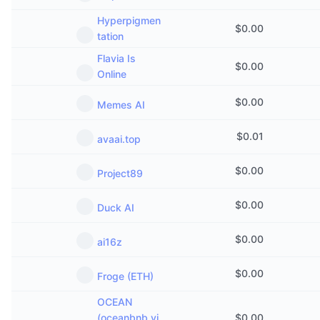
Hyperpigmen
$
0.00
tation
Flavia Is
$
0.00
Online
$
0.00
Memes AI
$
0.01
avaai.top
$
0.00
Project89
$
0.00
Duck AI
$
0.00
ai16z
$
0.00
Froge (ETH)
OCEAN
(oceanbnb.vi
$
0.00