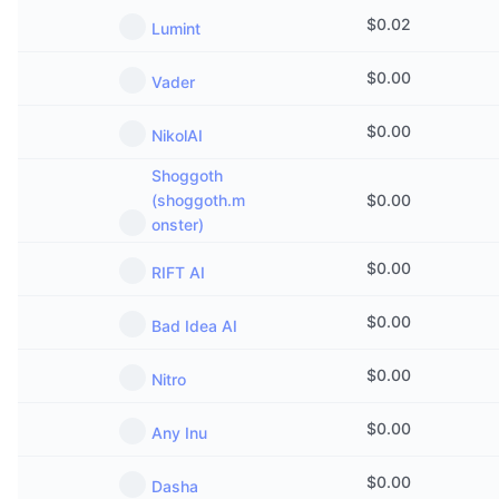
Kommande försäljningar
$
0.02
Lumint
Finansieringsräntor
Lär dig och tjäna
$
0.00
Vader
Kalendrar
$
0.00
NikolAI
ICO-kalender
Shoggoth
(shoggoth.m
$
0.00
Händelsekalender
onster)
$
0.00
RIFT AI
$
0.00
Bad Idea AI
$
0.00
Nitro
$
0.00
Any Inu
$
0.00
Dasha