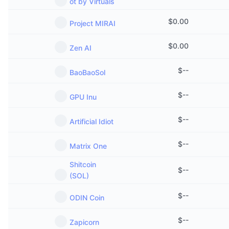
ot by Virtuals
$
0.00
Project MIRAI
$
0.00
Zen AI
$
--
BaoBaoSol
$
--
GPU Inu
$
--
Artificial Idiot
$
--
Matrix One
Shitcoin
$
--
(SOL)
$
--
ODIN Coin
$
--
Zapicorn