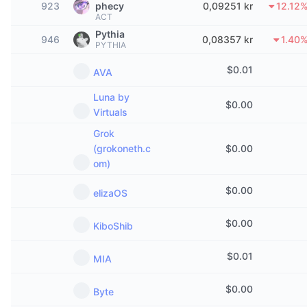
923
phecy
0,09251 kr
12.12
Trendande
Krypto-ETF:er
ACT
Skola
CMC MCP
Pythia
946
0,08357 kr
1.40
Nytt
Bitcoin ETF:er
PYTHIA
x402
Nyheter
$
0.01
AVA
Krypto
Ethereum ETF:er
Akademi
Luna by
$
0.00
Politik
Virtuals
Teknisk analys
Analys
Grok
Sport
(grokoneth.c
$
0.00
RSI
Videor
om)
Finans
MACD
Ordlista
$
0.00
elizaOS
Teknik
$
0.00
KiboShib
Derivat
Kampanjer
NFT
$
0.01
MIA
Översikt
Airdrops
Övergripande NFT-statistik
$
0.00
Byte
Likvidationer
Diamantbelöningar