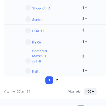
$
--
Shoggoth AI
$
--
Sentra
$
--
GOATSE
$
--
KYRA
Goatseus
Maximus
$
--
(ETH)
$
--
Kailith
1
2
Visar 1 – 100 av 164
Visa rader
100