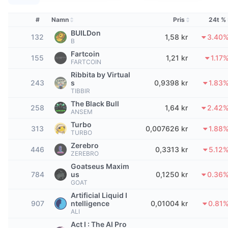
Topphandlare
Artiklar
Börsinflöden/utflöden
DEX API
Valutaomvandlare
Topplistor
Spot
#
Namn
Pris
24t %
Sentiment
Företag
Nyhetsbrev
BUILDon
Indikatorer
Trendande
Derivat
132
1,58 kr
3.40
B
Priser
Fartcoin
CMC Launch
155
1,21 kr
1.17
Kommande
Index över rädsla & girighet.
FARTCOIN
Ribbita by Virtual
Resurser
CMC Labs
243
Nyligen tillagd
s
0,9398 kr
1.83
Index för altcoin-säsong
TIBBIR
CMC Max
The Black Bull
Vinnare & förlorare
258
Marknadscykelindikatorer
1,64 kr
2.42
ANSEM
Dokumentation
Turbo
Toppnyheter
313
0,007626 kr
1.88
Mest besökta
Bitcoin-dominans
TURBO
Vanliga frågor
Zerebro
446
0,3313 kr
5.12
Telegrambot
ZEREBRO
Communityns riktning
CoinMarketCap 20 Index
Goatseus Maxim
AI-integrationer
784
us
0,1250 kr
0.36
Annonsera
Kedjerankning
CoinMarketCap 100 Index
GOAT
Artificial Liquid I
CMC Agent Hub
907
ntelligence
0,01004 kr
0.81
Prediktionsmarknader
ETF-flöden
ALI
Webbplatskomponenter
Marknadsplats för färdigheter
Act I : The AI Pro