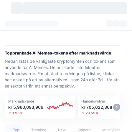
Kryptovalutor
Instrumentpaneler
Kryptovalutor
DexScan
Marknader
Rankningar
Topprankade AI Memes-tokens efter marknadsvärde
Nedan listas de vanligaste kryptomynten och tokens som
Signaler
Börser
Kategorier
New
Marknadsöversikt
används för AI Memes. De är listade i storlek efter
marknadsvärde. För att ändra ordningen på listan, klicka
Trendar
Community
Historiska ögonblicksbilder
Spotmarknad
Centraliserade börser
helt enkelt på ett av alternativen - som 24h eller 7d - för att
se sektorn från ett annat perspektiv.
Ny
Feed
API
Tokenupplåsningar
Antal kryptovalutor
Spot
Marknadsvärde
Handelsvolym
Vinnare
Ämnen
Avkastning
Produkter
Bitcoins kassor
Derivat
API
kr 5,960,093,966
kr 705,622,368
1.95%
29.59%
Meme-utforskare
Lives
Verkliga tillgångar
BNBs kassor
Produkter
Krypto-API
Decentraliserade börser
Top
Trending
New
Gainers
Most Visited