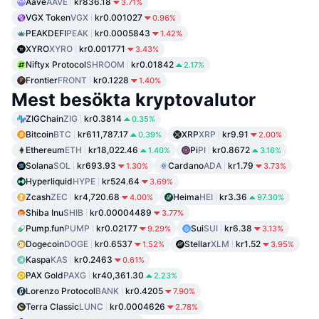
Aave
AAVE
kr836.18
3.71%
VGX Token
VGX
kr0.001027
0.96%
PEAKDEFI
PEAK
kr0.0005843
1.42%
XYRO
XYRO
kr0.001771
3.43%
Niftyx Protocol
SHROOM
kr0.01842
2.17%
Frontier
FRONT
kr0.1228
1.40%
Mest besökta kryptovalutor
ZIGChain
ZIG
kr0.3814
0.35%
Bitcoin
BTC
kr611,787.17
XRP
XRP
kr9.91
0.39%
2.00%
Ethereum
ETH
kr18,022.46
Pi
PI
kr0.8672
1.40%
3.16%
Solana
SOL
kr693.93
Cardano
ADA
kr1.79
1.30%
3.73%
Hyperliquid
HYPE
kr524.64
3.69%
Zcash
ZEC
kr4,720.68
Heima
HEI
kr3.36
4.00%
97.30%
Shiba Inu
SHIB
kr0.00004489
3.77%
Pump.fun
PUMP
kr0.02177
Sui
SUI
kr6.38
9.29%
3.13%
Dogecoin
DOGE
kr0.6537
Stellar
XLM
kr1.52
1.52%
3.95%
Kaspa
KAS
kr0.2463
0.61%
PAX Gold
PAXG
kr40,361.30
2.23%
Lorenzo Protocol
BANK
kr0.4205
7.90%
Terra Classic
LUNC
kr0.0004626
2.78%