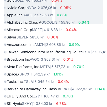
Gold
GOLD
40 465,37 kr
0.04%
Nvidia Corp
NVDA
2 076,06 kr
0.05%
Apple Inc.
AAPL
2 972,63 kr
0.88%
Alphabet Inc Class A
GOOGL
3 455,96 kr
0.64%
Microsoft Corp
MSFT
4 616,88 kr
0.04%
Silver
SILVER
585,8 kr
0.06%
Amazon.com Inc
AMZN
2 608,85 kr
0.99%
Taiwan Semiconductor Manufacturing Co Ltd
TSM
3 905,18
Broadcom Inc
AVGO
3 962,61 kr
0.01%
Meta Platforms, Inc.
META
5 617,73 kr
0.70%
SpaceX
SPCX
1 042,39 kr
1.61%
Tesla, Inc.
TSLA
3 045,54 kr
0.04%
Berkshire Hathaway Inc Class B
BRK.B
4 922,83 kr
0.14%
Eli Lilly And Co
LLY
11 168,47 kr
0.76%
SK Hynix
SKHY
1 334,03 kr
6.78%