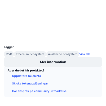
3.8
Kommande försäljningar
Betyg (CertiK)
Finansieringsräntor
Lär dig och tjäna
Audits
etherscan.io
Kalendrar
Explorers
Wallets
ICO-kalender
UCID
9588
Händelsekalender
Taggar
MVB
Ethereum Ecosystem
Avalanche Ecosystem
Visa alla
Mer information
Äger du det här projektet?
Uppdatera tokeninfo
Skicka tokenupplåsningar
Gör anspråk på community-utmärkelse