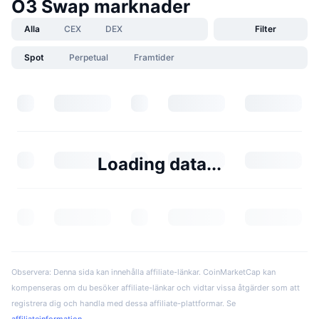
O3 Swap marknader
Alla
CEX
DEX
Filter
Spot
Perpetual
Framtider
Loading data...
Observera: Denna sida kan innehålla affiliate-länkar. CoinMarketCap kan
kompenseras om du besöker affiliate-länkar och vidtar vissa åtgärder som att
registrera dig och handla med dessa affiliate-plattformar. Se
affiliateinformation
.