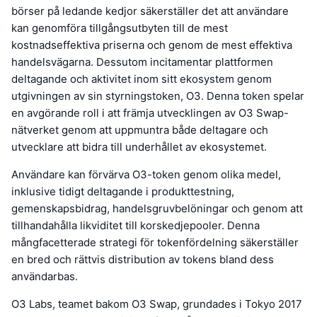
börser på ledande kedjor säkerställer det att användare
kan genomföra tillgångsutbyten till de mest
kostnadseffektiva priserna och genom de mest effektiva
handelsvägarna. Dessutom incitamentar plattformen
deltagande och aktivitet inom sitt ekosystem genom
utgivningen av sin styrningstoken, O3. Denna token spelar
en avgörande roll i att främja utvecklingen av O3 Swap-
nätverket genom att uppmuntra både deltagare och
utvecklare att bidra till underhållet av ekosystemet.
Användare kan förvärva O3-token genom olika medel,
inklusive tidigt deltagande i produkttestning,
gemenskapsbidrag, handelsgruvbelöningar och genom att
tillhandahålla likviditet till korskedjepooler. Denna
mångfacetterade strategi för tokenfördelning säkerställer
en bred och rättvis distribution av tokens bland dess
användarbas.
O3 Labs, teamet bakom O3 Swap, grundades i Tokyo 2017