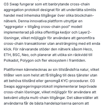
O3 Swap fungerar som ett banbrytande cross-chain
aggregation protokoll designat för att underlätta sömlös
handel med inhemska tillgångar över olika blockchain-
nätverk. Denna innovativa plattform utnyttjar en
"aggregator + tillgång cross-chain pool" modell
implementerad på olika offentliga kedjor och Layer2-
lösningar, vilket möjliggör för användare att genomföra
cross-chain transaktioner utan ansträngning med ett enda
klick. För närvarande stöder den nätverk såsom Heco,
ETH, BSC, Neo, och planerar att utöka sin räckvidd till
Polkadot, Polygon och fler ekosystem i framtiden.
Plattformen kännetecknas av sin tillståndsfria natur, vilket
tillåter vem som helst att få tillgång till dess tjänster utan
att behöva tillstånd eller genomgå KYC-procedurer. O3
Swaps aggregeringsprotokoll implementerar beprövade
cross-chain lösningar, vilket möjliggör för användare att
bekvämt utbyta multi-chain tillgångar. Det säkerställer att
användarna får de bästa handelspriserna genom att