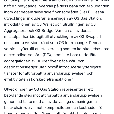
haft en betydande inverkan på dess bana och erbjudanden
inom det decentraliserade finansområdet (DeFi). Dessa
utvecklingar inkluderar lanseringen av O3 Gas Station,
introduktionen av O3 Wallet och utrullningen av O3
Aggregators och O3 Bridge. Var och en av dessa
milstolpar har bidragit till utvecklingen av O3 Swap till
dess andra version, känd som O3 Interchange. Denna
version syftar till att etablera sig som en korskedjebaserad
decentraliserad börs (DEX) som inte bara underlättar
aggregationen av DEX:er över både käll- och
destinationskedjor utan också introducerar ytterligare
tjänster för att förbättra användarupplevelsen och
effektiviteten i korskedjetransaktioner.
Utvecklingen av O3 Gas Station representerar ett
betydande steg mot att förbättra användarupplevelsen
genom att ta itu med en av de vanliga utmaningarna i
blockchain-utrymmet: komplexiteten och kostnaden för
transaktionsavgifter. Genom att förenkla betalningar av