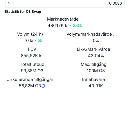
SEK
Trendande
Krypto-ETF:er
Skola
CMC MCP
Statistik för O3 Swap
Nytt
Marknadsvärde
Bitcoin ETF:er
x402
Nyheter
486,17K kr
0.43%
Krypto
Ethereum ETF:er
Volym (24 h)
Volym/marknadsvärde (24h)
Akademi
0 kr
0%
0%
Politik
FDV
Likv./Mark.värde
Teknisk analys
Analys
855,52K kr
43.04%
Sport
Totalt utbud
Max. tillgång
RSI
Videor
99,88M O3
100M O3
Finans
MACD
Cirkulerande tillgångar
Innehavare
Ordlista
56,82M O3
43,91K
Teknik
Webbplats
Website
Whitepaper
Derivat
Kampanjer
NFT
Sociala medier
Översikt
Airdrops
Övergripande NFT-statistik
0xee98...777d28
Kontrakt
Likvidationer
Diamantbelöningar