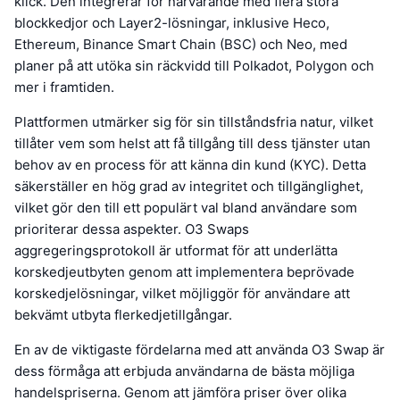
klick. Den integrerar för närvarande med flera stora
blockkedjor och Layer2-lösningar, inklusive Heco,
Ethereum, Binance Smart Chain (BSC) och Neo, med
planer på att utöka sin räckvidd till Polkadot, Polygon och
mer i framtiden.
Plattformen utmärker sig för sin tillståndsfria natur, vilket
tillåter vem som helst att få tillgång till dess tjänster utan
behov av en process för att känna din kund (KYC). Detta
säkerställer en hög grad av integritet och tillgänglighet,
vilket gör den till ett populärt val bland användare som
prioriterar dessa aspekter. O3 Swaps
aggregeringsprotokoll är utformat för att underlätta
korskedjeutbyten genom att implementera beprövade
korskedjelösningar, vilket möjliggör för användare att
bekvämt utbyta flerkedjetillgångar.
En av de viktigaste fördelarna med att använda O3 Swap är
dess förmåga att erbjuda användarna de bästa möjliga
handelspriserna. Genom att jämföra priser över olika