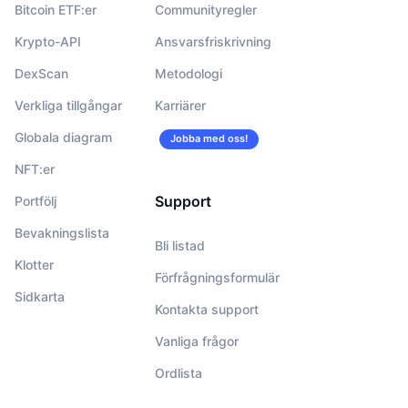
Bitcoin ETF:er
Communityregler
Krypto-API
Ansvarsfriskrivning
DexScan
Metodologi
Verkliga tillgångar
Karriärer
Globala diagram
Jobba med oss!
NFT:er
Support
Portfölj
Bevakningslista
Bli listad
Klotter
Förfrågningsformulär
Sidkarta
Kontakta support
Vanliga frågor
Ordlista