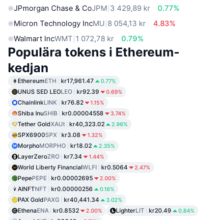
JPmorgan Chase & Co
JPM
3 429,89 kr
0.77%
Micron Technology Inc
MU
8 054,13 kr
4.83%
Walmart Inc
WMT
1 072,78 kr
0.79%
Populära tokens i Ethereum-
kedjan
Ethereum
ETH
kr17,961.47
0.77%
UNUS SED LEO
LEO
kr92.39
0.69%
Chainlink
LINK
kr76.82
1.15%
Shiba Inu
SHIB
kr0.00004558
3.74%
Tether Gold
XAUt
kr40,323.02
2.96%
SPX6900
SPX
kr3.08
1.32%
Morpho
MORPHO
kr18.02
2.35%
LayerZero
ZRO
kr7.34
1.44%
World Liberty Financial
WLFI
kr0.5064
2.47%
Pepe
PEPE
kr0.00002695
2.00%
AINFT
NFT
kr0.00000256
0.16%
PAX Gold
PAXG
kr40,441.34
3.02%
Ethena
ENA
kr0.8532
Lighter
LIT
kr20.49
2.00%
0.84%