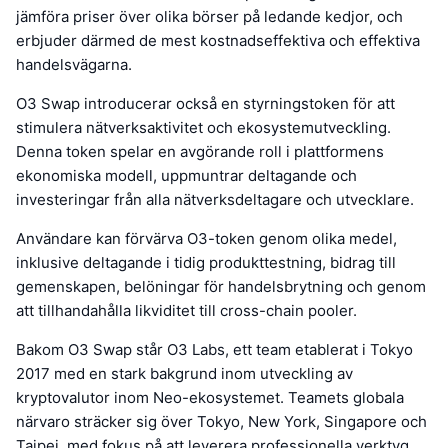
jämföra priser över olika börser på ledande kedjor, och
erbjuder därmed de mest kostnadseffektiva och effektiva
handelsvägarna.
O3 Swap introducerar också en styrningstoken för att
stimulera nätverksaktivitet och ekosystemutveckling.
Denna token spelar en avgörande roll i plattformens
ekonomiska modell, uppmuntrar deltagande och
investeringar från alla nätverksdeltagare och utvecklare.
Användare kan förvärva O3-token genom olika medel,
inklusive deltagande i tidig produkttestning, bidrag till
gemenskapen, belöningar för handelsbrytning och genom
att tillhandahålla likviditet till cross-chain pooler.
Bakom O3 Swap står O3 Labs, ett team etablerat i Tokyo
2017 med en stark bakgrund inom utveckling av
kryptovalutor inom Neo-ekosystemet. Teamets globala
närvaro sträcker sig över Tokyo, New York, Singapore och
Taipei, med fokus på att leverera professionella verktyg