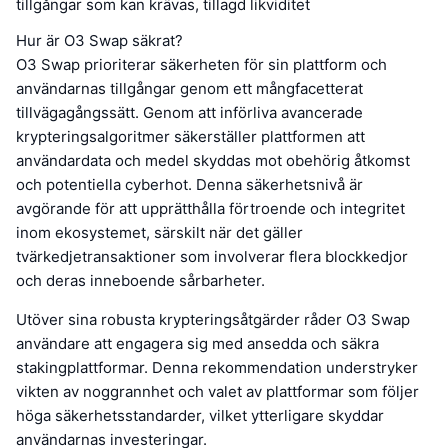
tillgångar som kan krävas, tillagd likviditet
Hur är O3 Swap säkrat?
O3 Swap prioriterar säkerheten för sin plattform och
användarnas tillgångar genom ett mångfacetterat
tillvägagångssätt. Genom att införliva avancerade
krypteringsalgoritmer säkerställer plattformen att
användardata och medel skyddas mot obehörig åtkomst
och potentiella cyberhot. Denna säkerhetsnivå är
avgörande för att upprätthålla förtroende och integritet
inom ekosystemet, särskilt när det gäller
tvärkedjetransaktioner som involverar flera blockkedjor
och deras inneboende sårbarheter.
Utöver sina robusta krypteringsåtgärder råder O3 Swap
användare att engagera sig med ansedda och säkra
stakingplattformar. Denna rekommendation understryker
vikten av noggrannhet och valet av plattformar som följer
höga säkerhetsstandarder, vilket ytterligare skyddar
användarnas investeringar.