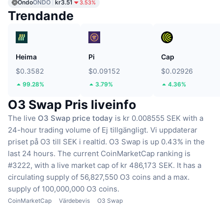
Ondo
ONDO
kr3.51
3.53%
Trendande
Heima
Pi
Cap
$0.3582
$0.09152
$0.02926
99.28%
3.79%
4.36%
O3 Swap Pris liveinfo
The live
O3 Swap price today
is kr 0.008555 SEK with a
24-hour trading volume of Ej tillgängligt.
Vi uppdaterar
priset på O3 till SEK i realtid.
O3 Swap is up 0.43% in the
last 24 hours.
The current CoinMarketCap ranking is
#3222, with a live market cap of kr 486,173 SEK.
It has a
circulating supply of 56,827,550 O3 coins
and a max.
supply of 100,000,000 O3 coins.
CoinMarketCap
Värdebevis
O3 Swap