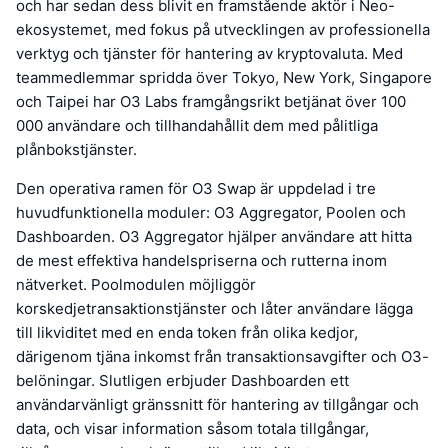
och har sedan dess blivit en framstående aktör i Neo-
ekosystemet, med fokus på utvecklingen av professionella
verktyg och tjänster för hantering av kryptovaluta. Med
teammedlemmar spridda över Tokyo, New York, Singapore
och Taipei har O3 Labs framgångsrikt betjänat över 100
000 användare och tillhandahållit dem med pålitliga
plånbokstjänster.
Den operativa ramen för O3 Swap är uppdelad i tre
huvudfunktionella moduler: O3 Aggregator, Poolen och
Dashboarden. O3 Aggregator hjälper användare att hitta
de mest effektiva handelspriserna och rutterna inom
nätverket. Poolmodulen möjliggör
korskedjetransaktionstjänster och låter användare lägga
till likviditet med en enda token från olika kedjor,
därigenom tjäna inkomst från transaktionsavgifter och O3-
belöningar. Slutligen erbjuder Dashboarden ett
användarvänligt gränssnitt för hantering av tillgångar och
data, och visar information såsom totala tillgångar,