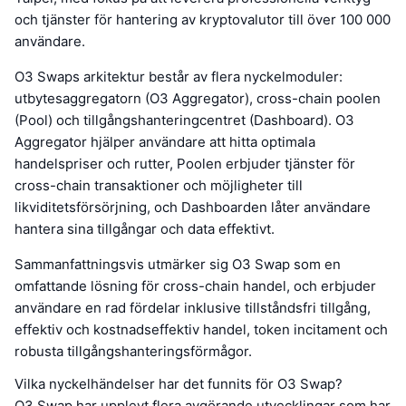
och tjänster för hantering av kryptovalutor till över 100 000
användare.
O3 Swaps arkitektur består av flera nyckelmoduler:
utbytesaggregatorn (O3 Aggregator), cross-chain poolen
(Pool) och tillgångshanteringcentret (Dashboard). O3
Aggregator hjälper användare att hitta optimala
handelspriser och rutter, Poolen erbjuder tjänster för
cross-chain transaktioner och möjligheter till
likviditetsförsörjning, och Dashboarden låter användare
hantera sina tillgångar och data effektivt.
Sammanfattningsvis utmärker sig O3 Swap som en
omfattande lösning för cross-chain handel, och erbjuder
användare en rad fördelar inklusive tillståndsfri tillgång,
effektiv och kostnadseffektiv handel, token incitament och
robusta tillgångshanteringsförmågor.
Vilka nyckelhändelser har det funnits för O3 Swap?
O3 Swap har upplevt flera avgörande utvecklingar som har