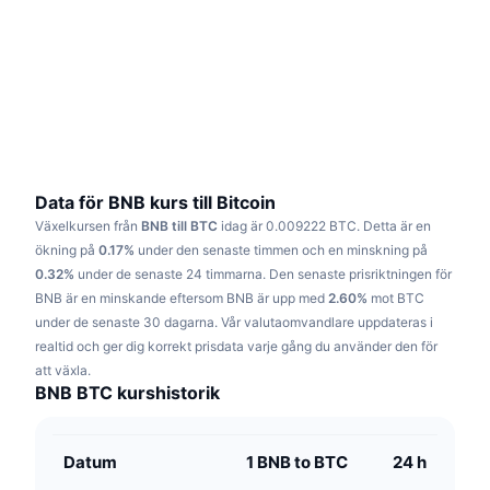
Trendande
Krypto-ETF:er
Skola
CMC MCP
Nytt
Bitcoin ETF:er
x402
Nyheter
Krypto
Ethereum ETF:er
Akademi
Politik
Teknisk analys
Analys
Data för BNB kurs till Bitcoin
Växelkursen från
BNB till BTC
idag är 0.009222 BTC.
Detta är en
Sport
RSI
Videor
ökning på
0.17%
under den senaste timmen och en minskning på
0.32%
under de senaste 24 timmarna.
Den senaste prisriktningen för
Finans
MACD
BNB är en minskande eftersom BNB är upp med
Ordlista
2.60%
mot BTC
under de senaste 30 dagarna.
Vår valutaomvandlare uppdateras i
Teknik
realtid och ger dig korrekt prisdata varje gång du använder den för
Derivat
Kampanjer
att växla.
BNB BTC kurshistorik
NFT
Översikt
Airdrops
Övergripande NFT-statistik
Datum
1 BNB to BTC
24 h
Likvidationer
Diamantbelöningar