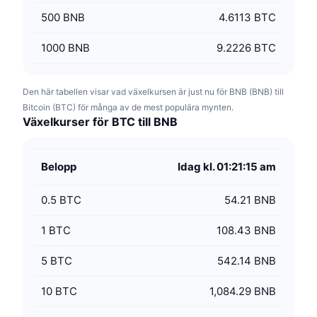
500
BNB
4.6113 BTC
1000
BNB
9.2226 BTC
Den här tabellen visar vad växelkursen är just nu för BNB (BNB) till
Bitcoin (BTC) för många av de mest populära mynten.
Växelkurser för BTC till BNB
Belopp
Idag kl. 01:21:15 am
0.5
BTC
54.21 BNB
1
BTC
108.43 BNB
5
BTC
542.14 BNB
10
BTC
1,084.29 BNB