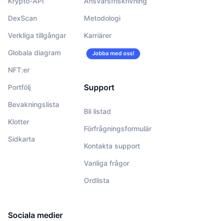
Krypto-API
Ansvarsfriskrivning
DexScan
Metodologi
Verkliga tillgångar
Karriärer
Globala diagram
Jobba med oss!
NFT:er
Support
Portfölj
Bevakningslista
Bli listad
Klotter
Förfrågningsformulär
Sidkarta
Kontakta support
Vanliga frågor
Ordlista
Sociala medier