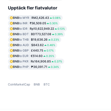
Upptäck fler fiatvalutor
BNB
to MYR
RM2,426.43
0.08%
BNB
to INR
₹56,509.05
0.30%
BNB
to IDR
Rp10,622,949.22
0.13%
BNB
to BDT
BDT73,527.08
0.39%
BNB
to THB
฿19,636.26
0.23%
BNB
to AUD
$843.62
0.46%
BNB
to GBP
£440.75
0.17%
BNB
to EUR
€514.60
0.35%
BNB
to PKR
₨164,906.85
0.37%
BNB
to PHP
₱36,091.71
0.34%
CoinMarketCap
BNB
BTC