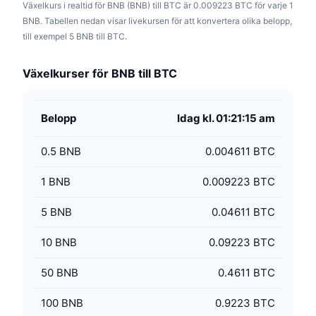
Växelkurs i realtid för BNB (BNB) till BTC är 0.009223 BTC för varje 1
BNB. Tabellen nedan visar livekursen för att konvertera olika belopp,
till exempel 5 BNB till BTC.
Växelkurser för BNB till BTC
Belopp
Idag kl. 01:21:15 am
0.5
BNB
0.004611 BTC
1
BNB
0.009223 BTC
5
BNB
0.04611 BTC
10
BNB
0.09223 BTC
50
BNB
0.4611 BTC
100
BNB
0.9223 BTC