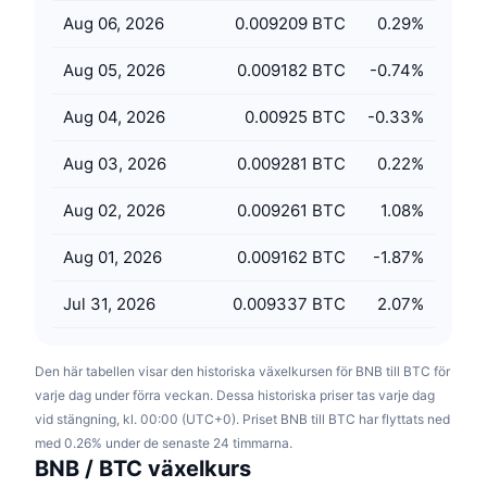
Kommande försäljningar
Aug 06, 2026
0.009209 BTC
0.29
%
Finansieringsräntor
Lär dig och tjäna
Aug 05, 2026
0.009182 BTC
-0.74
%
Kalendrar
Aug 04, 2026
0.00925 BTC
-0.33
%
ICO-kalender
Aug 03, 2026
0.009281 BTC
0.22
%
Händelsekalender
Aug 02, 2026
0.009261 BTC
1.08
%
Aug 01, 2026
0.009162 BTC
-1.87
%
Jul 31, 2026
0.009337 BTC
2.07
%
Den här tabellen visar den historiska växelkursen för BNB till BTC för
varje dag under förra veckan. Dessa historiska priser tas varje dag
vid stängning, kl. 00:00 (UTC+0). Priset BNB till BTC har flyttats ned
med 0.26% under de senaste 24 timmarna.
BNB / BTC växelkurs