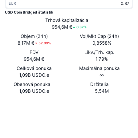
EUR
Trendy
Krypto ETF
Zistite
CMC MCP
USD Coin Bridged štatistík
Nové
Trhová kapitalizácia
Bitcoin ETF
x402
Noviny
954,6M €
0.32%
Krypto
Ethereum ETF
Objem (24h)
Vol/Mkt Cap (24h)
Akadémia
8,17M €
0,8558%
52.09%
Politika
FDV
Likv./Trh. kap.
Technická analýza
Preskúmať
954,6M €
1.79%
Šport
Celková ponuka
Maximálna ponuka
RSI
Videá
1,09B USDC.e
∞
Financie
MACD
Obehová ponuka
Držitelia
Glosár
1,09B USDC.e
5,54M
Technológia
Web
Website
Deriváty
Kampane
0x2791...a84174
NFT
Kontraktné
Prehľad
Výsadky
2.2
Hodnotenie (CertiK)
Celkové štatistiky NFT
Likvidácie
Diamantové odmeny
snowscan.xyz