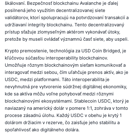
škálovaní. Bezpečnosť blockchainu Avalanche je ďalej
posilnená jeho využitím decentralizovanej siete
validátorov, ktorí spolupracujú na potvrdzovaní transakcií a
udržiavaní integrity blockchainu. Tento decentralizovaný
prístup sťažuje zlomyseľným aktérom vykonávať útoky,
pretože by museli ovládať významnú časť siete, aby uspeli.
Krypto premostenie, technológia za USD Coin Bridged, je
kľúčovou súčasťou interoperability blockchainov.
Umožňuje rôznym blockchainovým sieťam komunikovať a
interagovať medzi sebou, čím uľahčuje prenos aktív, ako je
USDC, medzi platformami. Táto interoperabilita je
nevyhnutná pre vytvorenie súdržnej digitálnej ekonomiky,
kde sa aktíva môžu voľne pohybovať medzi rôznymi
blockchainovými ekosystémami. Stablecoin USDC, ktorý je
naviazaný na americký dolár v pomere 1:1, zohráva v tomto
procese zásadnú úlohu. Každý USDC v obehu je krytý 1
dolárom držiacim v rezerve, čo zaisťuje jeho stabilitu a
spoľahlivosť ako digitálneho dolára.