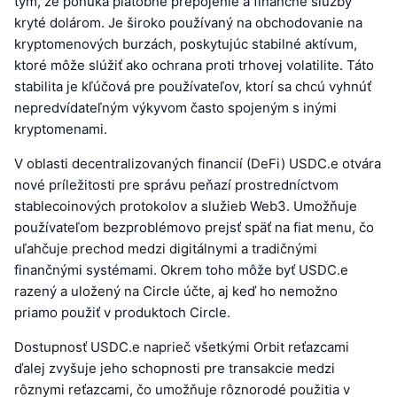
tým, že ponúka platobné prepojenie a finančné služby
kryté dolárom. Je široko používaný na obchodovanie na
kryptomenových burzách, poskytujúc stabilné aktívum,
ktoré môže slúžiť ako ochrana proti trhovej volatilite. Táto
stabilita je kľúčová pre používateľov, ktorí sa chcú vyhnúť
nepredvídateľným výkyvom často spojeným s inými
kryptomenami.
V oblasti decentralizovaných financií (DeFi) USDC.e otvára
nové príležitosti pre správu peňazí prostredníctvom
stablecoinových protokolov a služieb Web3. Umožňuje
používateľom bezproblémovo prejsť späť na fiat menu, čo
uľahčuje prechod medzi digitálnymi a tradičnými
finančnými systémami. Okrem toho môže byť USDC.e
razený a uložený na Circle účte, aj keď ho nemožno
priamo použiť v produktoch Circle.
Dostupnosť USDC.e naprieč všetkými Orbit reťazcami
ďalej zvyšuje jeho schopnosti pre transakcie medzi
rôznymi reťazcami, čo umožňuje rôznorodé použitia v