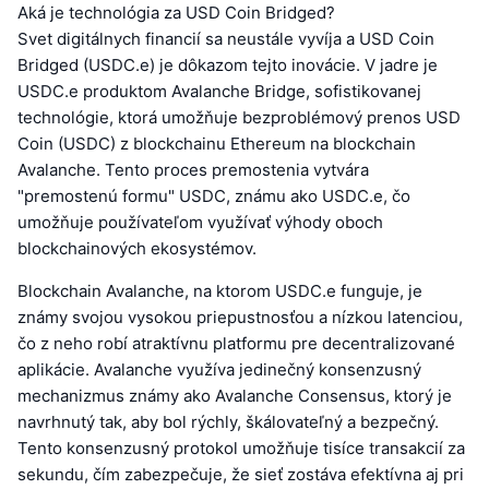
Aká je technológia za USD Coin Bridged?
Svet digitálnych financií sa neustále vyvíja a USD Coin
Bridged (USDC.e) je dôkazom tejto inovácie. V jadre je
USDC.e produktom Avalanche Bridge, sofistikovanej
technológie, ktorá umožňuje bezproblémový prenos USD
Coin (USDC) z blockchainu Ethereum na blockchain
Avalanche. Tento proces premostenia vytvára
"premostenú formu" USDC, známu ako USDC.e, čo
umožňuje používateľom využívať výhody oboch
blockchainových ekosystémov.
Blockchain Avalanche, na ktorom USDC.e funguje, je
známy svojou vysokou priepustnosťou a nízkou latenciou,
čo z neho robí atraktívnu platformu pre decentralizované
aplikácie. Avalanche využíva jedinečný konsenzusný
mechanizmus známy ako Avalanche Consensus, ktorý je
navrhnutý tak, aby bol rýchly, škálovateľný a bezpečný.
Tento konsenzusný protokol umožňuje tisíce transakcií za
sekundu, čím zabezpečuje, že sieť zostáva efektívna aj pri