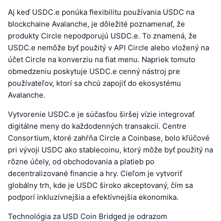
Aj keď USDC.e ponúka flexibilitu používania USDC na
blockchaine Avalanche, je dôležité poznamenať, že
produkty Circle nepodporujú USDC.e. To znamená, že
USDC.e nemôže byť použitý v API Circle alebo vložený na
účet Circle na konverziu na fiat menu. Napriek tomuto
obmedzeniu poskytuje USDC.e cenný nástroj pre
používateľov, ktorí sa chcú zapojiť do ekosystému
Avalanche.
Vytvorenie USDC.e je súčasťou širšej vízie integrovať
digitálne meny do každodenných transakcií. Centre
Consortium, ktoré zahŕňa Circle a Coinbase, bolo kľúčové
pri vývoji USDC ako stablecoinu, ktorý môže byť použitý na
rôzne účely, od obchodovania a platieb po
decentralizované financie a hry. Cieľom je vytvoriť
globálny trh, kde je USDC široko akceptovaný, čím sa
podporí inkluzívnejšia a efektívnejšia ekonomika.
Technológia za USD Coin Bridged je odrazom