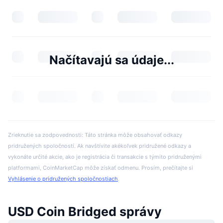
Načítavajú sa údaje...
Zrieknutie sa zodpovednosti: Táto stránka môže obsahovať odkazy
pridružených spoločností. Ak navštívite akékoľvek pridružené odkazy a
vykonáte určité akcie, ako je registrácia či transakcie s týmito pridruženými
platformami, CoinMarketCap môže získať odmenu. Prosím, prečítajte si
Vyhlásenie o pridružených spoločnostiach
.
USD Coin Bridged správy