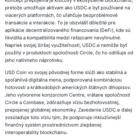
Koncept prepojenia je kľúčový v ekosystéme blockchainu,
pretože umožňuje aktívam ako USDC.e byť používané na
viacerých platformách, čo uľahčuje bezproblémové
transakcie a interakcie. To je obzvlášť dôležité pre
aplikácie decentralizovaného financovania (DeFi), kde sú
likvidita a kompatibilita medzi reťazcami nevyhnutné.
Napriek svojej širšej využiteľnosti, USDC.e nemôže byť
použitý v produktoch spoločnosti Circle, čo ho odlišuje od
jeho natívneho náprotivku.
USD Coin vo svojej pôvodnej forme slúži ako stabilná a
spoľahlivá digitálna mena, podporovaná kombináciou
hotovosti a krátkodobých amerických štátnych dlhopisov.
Jeho vytvorenie konzorciom Centre, vrátane spoločností
Circle a Coinbase, zdôrazňuje víziu bezhotovostnej,
prepojenej globálnej ekonomiky. Zavedenie USDC.e ďalej
zosúlaďuje túto víziu tým, že podporuje inkluzívnejší
finančný systém prostredníctvom zlepšenej
interoperability blockchainu.