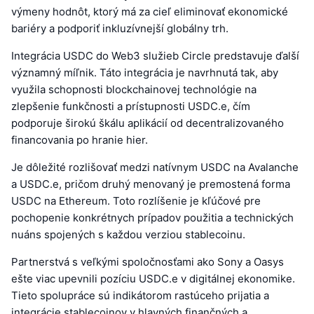
výmeny hodnôt, ktorý má za cieľ eliminovať ekonomické
bariéry a podporiť inkluzívnejší globálny trh.
Integrácia USDC do Web3 služieb Circle predstavuje ďalší
významný míľnik. Táto integrácia je navrhnutá tak, aby
využila schopnosti blockchainovej technológie na
zlepšenie funkčnosti a prístupnosti USDC.e, čím
podporuje širokú škálu aplikácií od decentralizovaného
financovania po hranie hier.
Je dôležité rozlišovať medzi natívnym USDC na Avalanche
a USDC.e, pričom druhý menovaný je premostená forma
USDC na Ethereum. Toto rozlíšenie je kľúčové pre
pochopenie konkrétnych prípadov použitia a technických
nuáns spojených s každou verziou stablecoinu.
Partnerstvá s veľkými spoločnosťami ako Sony a Oasys
ešte viac upevnili pozíciu USDC.e v digitálnej ekonomike.
Tieto spolupráce sú indikátorom rastúceho prijatia a
integrácie stablecoinov v hlavných finančných a