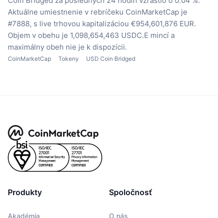
Coin Bridged za posledných 24 hodín vzrástlo o 0.04 %.
Aktuálne umiestnenie v rebríčeku CoinMarketCap je
#7888, s live trhovou kapitalizáciou €954,601,876 EUR.
Objem v obehu je 1,098,654,463 USDC.E mincí
a
maximálny obeh nie je k dispozícii.
CoinMarketCap
Tokeny
USD Coin Bridged
Produkty
Spoločnosť
Akadémia
O nás