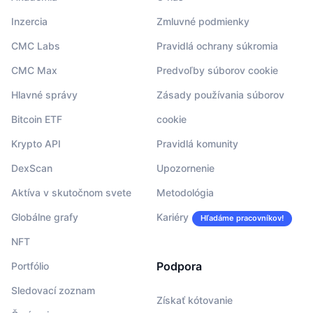
Inzercia
Zmluvné podmienky
CMC Labs
Pravidlá ochrany súkromia
CMC Max
Predvoľby súborov cookie
Hlavné správy
Zásady používania súborov
Bitcoin ETF
cookie
Krypto API
Pravidlá komunity
DexScan
Upozornenie
Aktíva v skutočnom svete
Metodológia
Globálne grafy
Kariéry
Hľadáme pracovníkov!
NFT
Podpora
Portfólio
Sledovací zoznam
Získať kótovanie