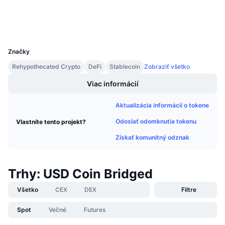
Prieskumníci
Nadchádzajúce predaje
Sadzby financovania
Učte sa a zarábajte
Peňaženky
UCID
18852
Kalendáre
Značky
Rehypothecated Crypto
DeFi
Stablecoin
Zobraziť všetko
Kalendár ICO
Viac informácií
Kalendár udalostí
Aktualizácia informácií o tokene
Odoslať odomknutia tokenu
Vlastníte tento projekt?
Získať komunitný odznak
Trhy: USD Coin Bridged
Všetko
CEX
DEX
Filtre
Spot
Večné
Futures