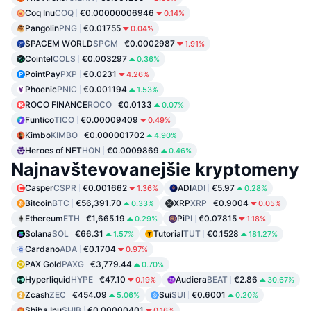
Coq Inu
COQ
€0.00000006946
0.14%
Pangolin
PNG
€0.01755
0.04%
SPACEM WORLD
SPCM
€0.0002987
1.91%
Cointel
COLS
€0.003297
0.36%
PointPay
PXP
€0.0231
4.26%
Phoenic
PNIC
€0.001194
1.53%
ROCO FINANCE
ROCO
€0.0133
0.07%
Funtico
TICO
€0.00009409
0.49%
Kimbo
KIMBO
€0.000001702
4.90%
Heroes of NFT
HON
€0.0009869
0.46%
Najnavštevovanejšie kryptomeny
Casper
CSPR
€0.001662
ADI
ADI
€5.97
1.36%
0.28%
Bitcoin
BTC
€56,391.70
XRP
XRP
€0.9004
0.33%
0.05%
Ethereum
ETH
€1,665.19
Pi
PI
€0.07815
0.29%
1.18%
Solana
SOL
€66.31
Tutorial
TUT
€0.1528
1.57%
181.27%
Cardano
ADA
€0.1704
0.97%
PAX Gold
PAXG
€3,779.44
0.70%
Hyperliquid
HYPE
€47.10
Audiera
BEAT
€2.86
0.19%
30.67%
Zcash
ZEC
€454.09
Sui
SUI
€0.6001
5.06%
0.20%
Shiba Inu
SHIB
€0.00000401
0.16%