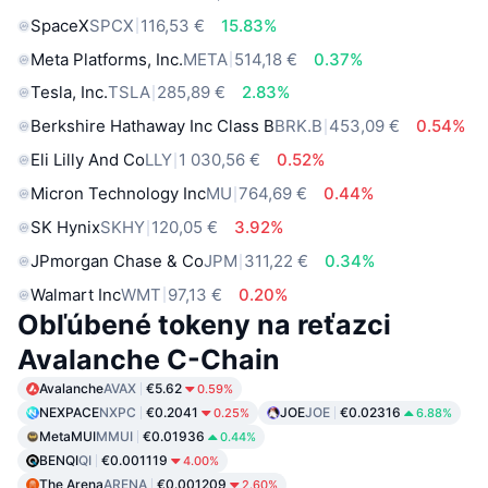
SpaceX
SPCX
116,53 €
15.83%
Meta Platforms, Inc.
META
514,18 €
0.37%
Tesla, Inc.
TSLA
285,89 €
2.83%
Berkshire Hathaway Inc Class B
BRK.B
453,09 €
0.54%
Eli Lilly And Co
LLY
1 030,56 €
0.52%
Micron Technology Inc
MU
764,69 €
0.44%
SK Hynix
SKHY
120,05 €
3.92%
JPmorgan Chase & Co
JPM
311,22 €
0.34%
Walmart Inc
WMT
97,13 €
0.20%
Obľúbené tokeny na reťazci
Avalanche C-Chain
Avalanche
AVAX
€5.62
0.59%
NEXPACE
NXPC
€0.2041
JOE
JOE
€0.02316
0.25%
6.88%
MetaMUI
MMUI
€0.01936
0.44%
BENQI
QI
€0.001119
4.00%
The Arena
ARENA
€0.001209
2.60%