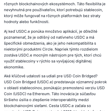
rôznych blockchainových ekosystémoch. Táto flexibilita je
nevyhnutná pre používateľov, ktorí potrebujú stablecoin,
ktorý môže fungovať na rôznych platformách bez straty
hodnoty alebo funkčnosti.
Aj keď USDC.e ponúka množstvo aplikácií, je dôležité
poznamenať, že je odlišný od natívneho USDC a má
špecifické obmedzenia, ako je jeho nekompatibilita s
niektorými produktmi Circle. Napriek týmto rozdielom
zostáva USDC.e mocným nástrojom pre tých, ktorí chcú
využiť stablecoiny v rýchlo sa vyvíjajúcej digitálnej
ekonomike.
Aké kľúčové udalosti sa udiali pre USD Coin Bridged?
USD Coin Bridged (USDC.e) predstavuje významný pokrok
v oblasti stablecoinov, ponúkajúc premostenú verziu USD
Coin (USDC) na Ethereum. Táto inovácia je súčasťou
širšieho úsilia o zlepšenie interoperability medzi
blockchainovými sieťami. Cesta USDC.e začala so