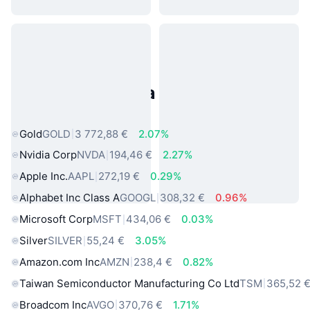
Populárne aktíva z reálneho
sveta
Gold
GOLD
3 772,88 €
2.07%
Nvidia Corp
NVDA
194,46 €
2.27%
Apple Inc.
AAPL
272,19 €
0.29%
Alphabet Inc Class A
GOOGL
308,32 €
0.96%
Microsoft Corp
MSFT
434,06 €
0.03%
Silver
SILVER
55,24 €
3.05%
Amazon.com Inc
AMZN
238,4 €
0.82%
Taiwan Semiconductor Manufacturing Co Ltd
TSM
365,52 
Broadcom Inc
AVGO
370,76 €
1.71%