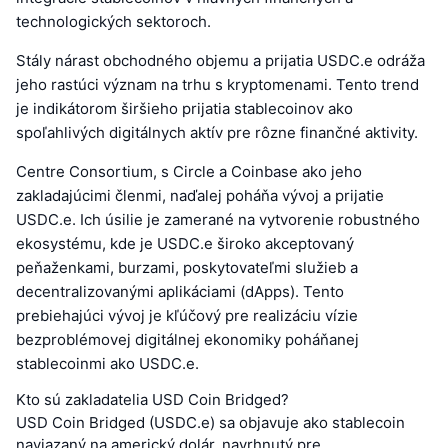
technologických sektoroch.
Stály nárast obchodného objemu a prijatia USDC.e odráža
jeho rastúci význam na trhu s kryptomenami. Tento trend
je indikátorom širšieho prijatia stablecoinov ako
spoľahlivých digitálnych aktív pre rôzne finančné aktivity.
Centre Consortium, s Circle a Coinbase ako jeho
zakladajúcimi členmi, naďalej poháňa vývoj a prijatie
USDC.e. Ich úsilie je zamerané na vytvorenie robustného
ekosystému, kde je USDC.e široko akceptovaný
peňaženkami, burzami, poskytovateľmi služieb a
decentralizovanými aplikáciami (dApps). Tento
prebiehajúci vývoj je kľúčový pre realizáciu vízie
bezproblémovej digitálnej ekonomiky poháňanej
stablecoinmi ako USDC.e.
Kto sú zakladatelia USD Coin Bridged?
USD Coin Bridged (USDC.e) sa objavuje ako stablecoin
naviazaný na americký dolár, navrhnutý pre