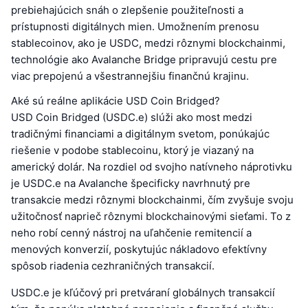
prebiehajúcich snáh o zlepšenie použiteľnosti a
prístupnosti digitálnych mien. Umožnením prenosu
stablecoinov, ako je USDC, medzi rôznymi blockchainmi,
technológie ako Avalanche Bridge pripravujú cestu pre
viac prepojenú a všestrannejšiu finančnú krajinu.
Aké sú reálne aplikácie USD Coin Bridged?
USD Coin Bridged (USDC.e) slúži ako most medzi
tradičnými financiami a digitálnym svetom, ponúkajúc
riešenie v podobe stablecoinu, ktorý je viazaný na
americký dolár. Na rozdiel od svojho natívneho náprotivku
je USDC.e na Avalanche špecificky navrhnutý pre
transakcie medzi rôznymi blockchainmi, čím zvyšuje svoju
užitočnosť naprieč rôznymi blockchainovými sieťami. To z
neho robí cenný nástroj na uľahčenie remitencií a
menových konverzií, poskytujúc nákladovo efektívny
spôsob riadenia cezhraničných transakcií.
USDC.e je kľúčový pri pretváraní globálnych transakcií