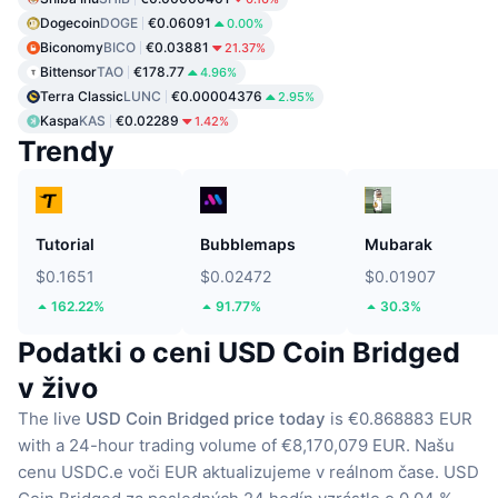
Dogecoin
DOGE
€0.06091
0.00%
Biconomy
BICO
€0.03881
21.37%
Bittensor
TAO
€178.77
4.96%
Terra Classic
LUNC
€0.00004376
2.95%
Kaspa
KAS
€0.02289
1.42%
Trendy
Tutorial
Bubblemaps
Mubarak
$0.1651
$0.02472
$0.01907
162.22%
91.77%
30.3%
Podatki o ceni USD Coin Bridged
v živo
The live
USD Coin Bridged price today
is €0.868883 EUR
with a 24-hour trading volume of €8,170,079 EUR.
Našu
cenu USDC.e voči EUR aktualizujeme v reálnom čase.
USD