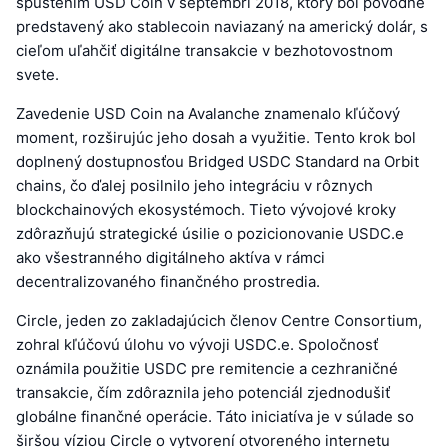
spustením USD Coin v septembri 2018, ktorý bol pôvodne
predstavený ako stablecoin naviazaný na americký dolár, s
cieľom uľahčiť digitálne transakcie v bezhotovostnom
svete.
Zavedenie USD Coin na Avalanche znamenalo kľúčový
moment, rozširujúc jeho dosah a využitie. Tento krok bol
doplnený dostupnosťou Bridged USDC Standard na Orbit
chains, čo ďalej posilnilo jeho integráciu v rôznych
blockchainových ekosystémoch. Tieto vývojové kroky
zdôrazňujú strategické úsilie o pozicionovanie USDC.e
ako všestranného digitálneho aktíva v rámci
decentralizovaného finančného prostredia.
Circle, jeden zo zakladajúcich členov Centre Consortium,
zohral kľúčovú úlohu vo vývoji USDC.e. Spoločnosť
oznámila použitie USDC pre remitencie a cezhraničné
transakcie, čím zdôraznila jeho potenciál zjednodušiť
globálne finančné operácie. Táto iniciatíva je v súlade so
širšou víziou Circle o vytvorení otvoreného internetu