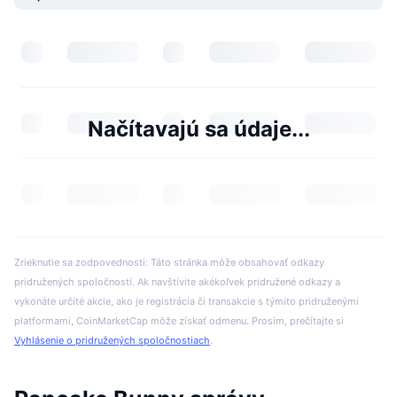
Načítavajú sa údaje...
Zrieknutie sa zodpovednosti: Táto stránka môže obsahovať odkazy
pridružených spoločností. Ak navštívite akékoľvek pridružené odkazy a
vykonáte určité akcie, ako je registrácia či transakcie s týmito pridruženými
platformami, CoinMarketCap môže získať odmenu. Prosím, prečítajte si
Vyhlásenie o pridružených spoločnostiach
.