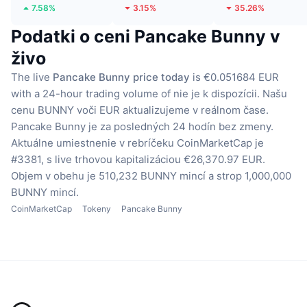
7.58%
3.15%
35.26%
Podatki o ceni Pancake Bunny v
živo
The live
Pancake Bunny price today
is €0.051684 EUR
with a 24-hour trading volume of nie je k dispozícii.
Našu
cenu BUNNY voči EUR aktualizujeme v reálnom čase.
Pancake Bunny je za posledných 24 hodín bez zmeny.
Aktuálne umiestnenie v rebríčeku CoinMarketCap je
#3381, s live trhovou kapitalizáciou €26,370.97 EUR.
Objem v obehu je 510,232 BUNNY mincí
a strop 1,000,000
BUNNY mincí.
CoinMarketCap
Tokeny
Pancake Bunny