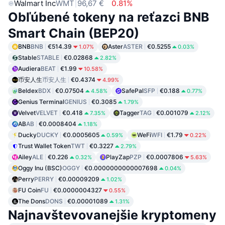
Walmart Inc
WMT
96,67 €
0.81%
Obľúbené tokeny na reťazci BNB
Smart Chain (BEP20)
BNB
BNB
€514.39
Aster
ASTER
€0.5255
1.07%
0.03%
Stable
STABLE
€0.02868
2.82%
Audiera
BEAT
€1.99
10.58%
币安人生
币安人生
€0.4374
4.99%
Beldex
BDX
€0.07504
SafePal
SFP
€0.188
4.58%
0.77%
Genius Terminal
GENIUS
€0.3085
1.79%
Velvet
VELVET
€0.418
Tagger
TAG
€0.001079
7.35%
2.12%
AB
AB
€0.0008404
1.18%
Ducky
DUCKY
€0.0005605
WeFi
WFI
€1.79
0.59%
0.22%
Trust Wallet Token
TWT
€0.3227
2.79%
Ailey
ALE
€0.226
PlayZap
PZP
€0.0007806
0.32%
5.63%
Oggy Inu (BSC)
OGGY
€0.0000000000007698
0.04%
Perry
PERRY
€0.00009209
1.02%
FU Coin
FU
€0.0000004327
0.55%
The Dons
DONS
€0.00001089
1.31%
Najnavštevovanejšie kryptomeny