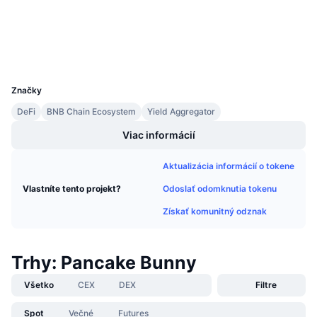
3.7
Nadchádzajúce predaje
Hodnotenie (CertiK)
Sadzby financovania
Učte sa a zarábajte
Prieskumníci
bscscan.com
Peňaženky
UCID
Kalendáre
7791
Značky
Kalendár ICO
DeFi
BNB Chain Ecosystem
Yield Aggregator
Kalendár udalostí
Viac informácií
Aktualizácia informácií o tokene
Odoslať odomknutia tokenu
Vlastníte tento projekt?
Získať komunitný odznak
Trhy: Pancake Bunny
Všetko
CEX
DEX
Filtre
Spot
Večné
Futures