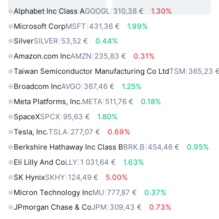
Alphabet Inc Class A
GOOGL
310,38 €
1.30%
Microsoft Corp
MSFT
431,36 €
1.99%
Silver
SILVER
53,52 €
0.44%
Amazon.com Inc
AMZN
235,83 €
0.31%
Taiwan Semiconductor Manufacturing Co Ltd
TSM
365,23 
Broadcom Inc
AVGO
367,46 €
1.25%
Meta Platforms, Inc.
META
511,76 €
0.18%
SpaceX
SPCX
95,63 €
1.80%
Tesla, Inc.
TSLA
277,07 €
0.69%
Berkshire Hathaway Inc Class B
BRK.B
454,46 €
0.95%
Eli Lilly And Co
LLY
1 031,64 €
1.63%
SK Hynix
SKHY
124,49 €
5.00%
Micron Technology Inc
MU
777,87 €
0.37%
JPmorgan Chase & Co
JPM
309,43 €
0.73%