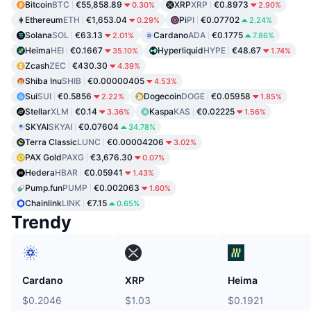
Bitcoin
BTC
€55,858.89
XRP
XRP
€0.8973
0.30%
2.90%
Ethereum
ETH
€1,653.04
Pi
PI
€0.07702
0.29%
2.24%
Solana
SOL
€63.13
Cardano
ADA
€0.1775
2.01%
7.86%
Heima
HEI
€0.1667
Hyperliquid
HYPE
€48.67
35.10%
1.74%
Zcash
ZEC
€430.30
4.39%
Shiba Inu
SHIB
€0.00000405
4.53%
Sui
SUI
€0.5856
Dogecoin
DOGE
€0.05958
2.22%
1.85%
Stellar
XLM
€0.14
Kaspa
KAS
€0.02225
3.36%
1.56%
SKYAI
SKYAI
€0.07604
34.78%
Terra Classic
LUNC
€0.00004206
3.02%
PAX Gold
PAXG
€3,676.30
0.07%
Hedera
HBAR
€0.05941
1.43%
Pump.fun
PUMP
€0.002063
1.60%
Chainlink
LINK
€7.15
0.65%
Trendy
Cardano
XRP
Heima
$0.2046
$1.03
$0.1921