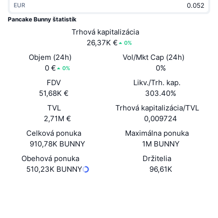
EUR
Trendy
Krypto ETF
Zistite
CMC MCP
Pancake Bunny štatistík
Nové
Trhová kapitalizácia
Bitcoin ETF
x402
Noviny
26,37K €
0%
Krypto
Ethereum ETF
Objem (24h)
Vol/Mkt Cap (24h)
Akadémia
0 €
0%
0%
Politika
FDV
Likv./Trh. kap.
Technická analýza
Preskúmať
51,68K €
303.40%
Šport
TVL
Trhová kapitalizácia/TVL
RSI
Videá
2,71M €
0,009724
Financie
MACD
Celková ponuka
Maximálna ponuka
Glosár
910,78K BUNNY
1M BUNNY
Technológia
Obehová ponuka
Držitelia
Deriváty
Kampane
510,23K BUNNY
96,61K
NFT
Prehľad
Web
Výsadky
Website
Sociálne siete
Celkové štatistiky NFT
Likvidácie
Diamantové odmeny
Kontraktné
0xc984...a11a51