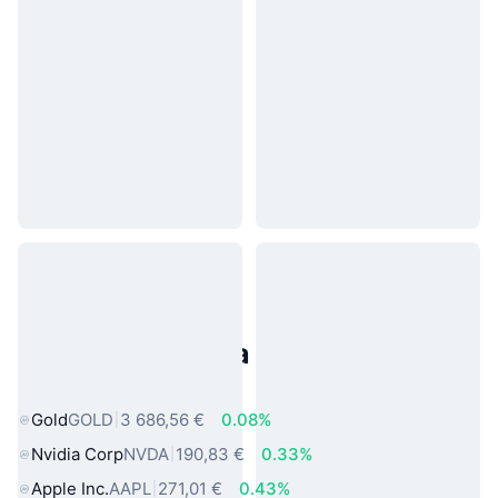
Populárne aktíva z reálneho
sveta
Gold
GOLD
3 686,56 €
0.08%
Nvidia Corp
NVDA
190,83 €
0.33%
Apple Inc.
AAPL
271,01 €
0.43%